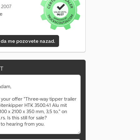
: 2007
ne
 da me pozovete nazad.
IT