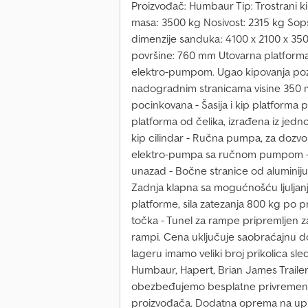
Proizvođač: Humbaur Tip: Trostrani k
masa: 3500 kg Nosivost: 2315 kg Sop
dimenzije sanduka: 4100 x 2100 x 350
površine: 760 mm Utovarna platforma
elektro-pumpom. Ugao kipovanja poza
nadogradnim stranicama visine 350 
pocinkovana - Šasija i kip platforma
platforma od čelika, izrađena iz jed
kip cilindar - Ručna pumpa, za dozv
elektro-pumpa sa ručnom pumpom - 13-
unazad - Bočne stranice od aluminiju
Zadnja klapna sa mogućnošću ljuljan
platforme, sila zatezanja 800 kg po p
točka - Tunel za rampe pripremljen 
rampi. Cena uključuje saobraćajnu d
lageru imamo veliki broj prikolica s
Humbaur, Hapert, Brian James Trailer
obezbeđujemo besplatne privremene t
proizvođača. Dodatna oprema na upi