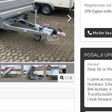
Registrovan od
378 Oglasi onli
Molim Vas
POŠALJI UP
Poruka*
1
/
6