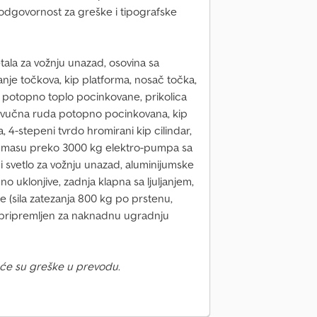
dgovornost za greške i tipografske
ala za vožnju unazad, osovina sa
je točkova, kip platforma, nosač točka,
rma potopno toplo pocinkovane, prikolica
V-vučna ruda potopno pocinkovana, kip
 4-stepeni tvrdo hromirani kip cilindar,
 masu preko 3000 kg elektro-pumpa sa
 svetlo za vožnju unazad, aluminijumske
 uklonjive, zadnja klapna sa ljuljanjem,
 (sila zatezanja 800 kg po prstenu,
e pripremljen za naknadnu ugradnju
će su greške u prevodu.