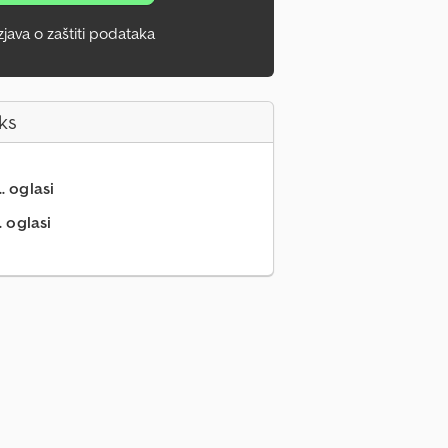
zjava o zaštiti podataka
ks
.. oglasi
. oglasi