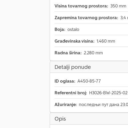
Visina tovarnog prostora:
350 mm
Zapremina tovarnog prostora:
3,4
Boja:
ostalo
Građevinska visina:
1.460 mm
Radna širina:
2.280 mm
Detalji ponude
ID oglasa:
A450-85-77
Referentni broj:
H3026-BW-2025-02
Ažuriranje:
последњи пут дана 23.0
Opis