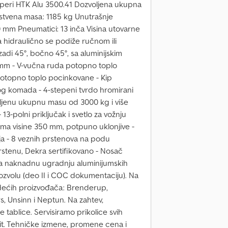
iperi HTK Alu 3500.41 Dozvoljena ukupna
stvena masa: 1185 kg Unutrašnje
 mm Pneumatici: 13 inča Visina utovarne
 hidraulično se podiže ručnom ili
di 45°, bočno 45°, sa aluminijskim
mm - V-vučna ruda potopno toplo
 potopno toplo pocinkovane - Kip
nog komada - 4-stepeni tvrdo hromirani
oljenu ukupnu masu od 3000 kg i više
polni priključak i svetlo za vožnju
ma visine 350 mm, potpuno uklonjive -
ja - 8 veznih prstenova na podu
rstenu, Dekra sertifikovano - Nosač
za naknadnu ugradnju aluminijumskih
ozvolu (deo II i COC dokumentaciju). Na
ledećih proizvođača: Brenderup,
s, Unsinn i Neptun. Na zahtev,
ablice. Servisiramo prikolice svih
t. Tehničke izmene, promene cena i