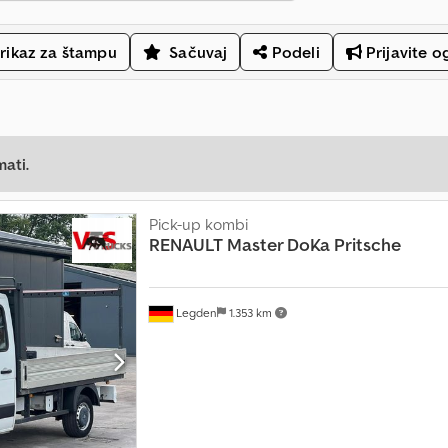
rikaz za štampu
Sačuvaj
Podeli
Prijavite o
mati.
Pick-up kombi
RENAULT
Master DoKa Pritsche
Legden
1.353 km