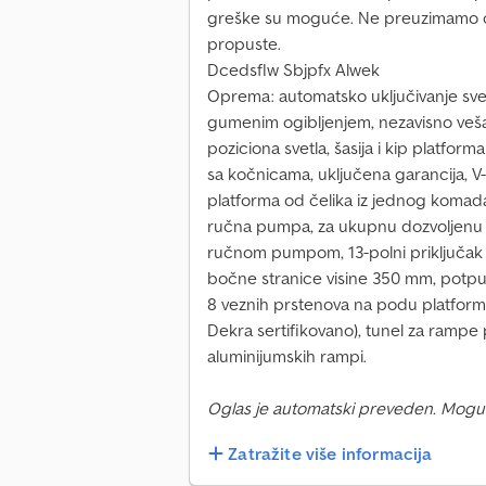
greške su moguće. Ne preuzimamo o
propuste.
Dcedsflw Sbjpfx Alwek
Oprema: automatsko uključivanje svet
gumenim ogibljenjem, nezavisno vešan
poziciona svetla, šasija i kip platfo
sa kočnicama, uključena garancija, 
platforma od čelika iz jednog komada,
ručna pumpa, za ukupnu dozvoljenu
ručnom pumpom, 13-polni priključak i
bočne stranice visine 350 mm, potpuno
8 veznih prstenova na podu platforme
Dekra sertifikovano), tunel za ramp
aluminijumskih rampi.
Oglas je automatski preveden. Mogu
Zatražite više informacija