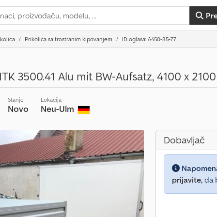
Pr
ikolica
Prikolica sa trostranim kipovanjem
ID oglasa: A450-85-77
TK 3500.41 Alu mit BW-Aufsatz, 4100 x 2100 
Stanje
Lokacija
Novo
Neu-Ulm
Dobavljač
Napomen
prijavite,
da b