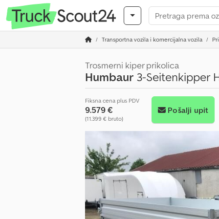
Transportna vozila i komercijalna vozila
Pr
Trosmerni kiper prikolica
Humbaur
3-Seitenkipper H
Fiksna cena plus PDV
9.579 €
Pošalji upit
(11.399 € bruto)