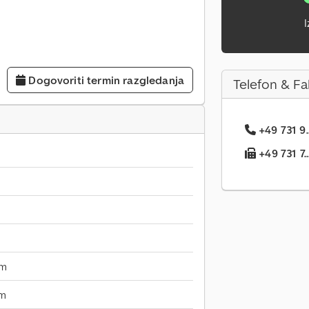
I
Dogovoriti termin razgledanja
Telefon & Fa
+49 731 9.
+49 731 7..
mm
mm