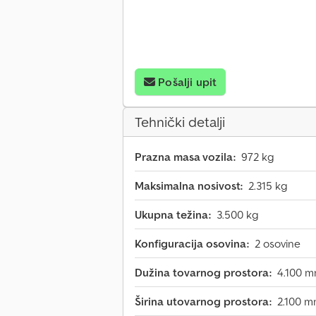
Pošalji upit
Tehnički detalji
Prazna masa vozila:
972 kg
Maksimalna nosivost:
2.315 kg
Ukupna težina:
3.500 kg
Konfiguracija osovina:
2 osovine
Dužina tovarnog prostora:
4.100 
Širina utovarnog prostora:
2.100 