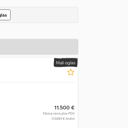
glas
Mali oglas
11.500 €
Fiksna cena plus PDV
(13.685 € bruto)