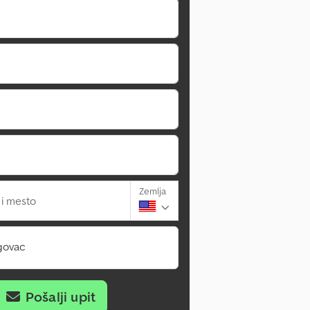
Zemlja
 i mesto
govac
Pošalji upit