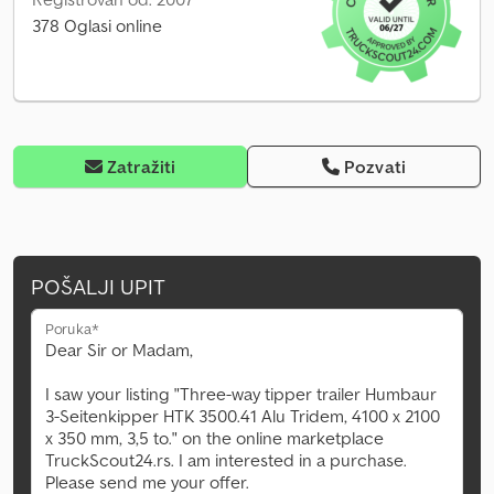
378 Oglasi online
Zatražiti
Pozvati
POŠALJI UPIT
Poruka*