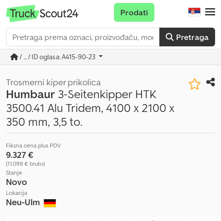
Prodati
Pretraga
/ ... / ID oglasa: A415-90-23
Trosmerni kiper prikolica
Humbaur
3-Seitenkipper HTK
3500.41 Alu Tridem, 4100 x 2100 x
350 mm, 3,5 to.
Fiksna cena plus PDV
9.327 €
(11.099 € bruto)
Stanje
Novo
Lokacija
Neu-Ulm