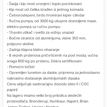
- Šasija i kip most uronjeni i toplo pocinkovani
- Kip most od čelika izrađen iz jednog komada
- Četvorostepeni, tvrdo hromirani kiper cilindar
- Ručna pumpa, od 3000 kg ukupne dozvoljene mase,
elektro pumpa uz ručnu pumpu
- 13-polni utikač i svetlo za vožnju unazad
- Bočne stranice od aluminijuma, visine 350 mm,
potpuno skidive
- Zadnja klapna klatno otvaranje
- 8 veznih prstenova pričvršćenih na pod mosta, vučna
snaga 800 kg po prstenu, Dekra sertifikovani
- Pomoćni točkić
- Opremljen tunelom za daske, priprema za jednostavno
naknadno dodavanje aluminijumskih dasaka
Cena uključuje saobraćajnu dozvolu (deo II i COC
papiri)
Na lageru imamo veliki broj prikolica sledećih
proizvođača: Brenderup, Humbaur, Hapert, Brian
James Trailers, Unsinn i Neptun