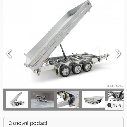
1
/
6
Osnovni podaci