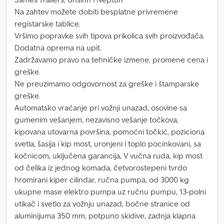
Na zahtev možete dobiti besplatne privremene
registarske tablice.
Vršimo popravke svih tipova prikolica svih proizvođača.
Dodatna oprema na upit.
Zadržavamo pravo na tehničke izmene, promene cena i
greške.
Ne preuzimamo odgovornost za greške i štamparske
greške.
Automatsko vraćanje pri vožnji unazad, osovine sa
gumenim vešanjem, nezavisno vešanje točkova,
kipovana utovarna površina, pomoćni točkić, poziciona
svetla, šasija i kip most, uronjeni i toplo pocinkovani, sa
kočnicom, uključena garancija, V vučna ruda, kip most
od čelika iz jednog komada, četvorostepeni tvrdo
hromirani kiper cilindar, ručna pumpa, od 3000 kg
ukupne mase elektro pumpa uz ručnu pumpu, 13-polni
utikač i svetlo za vožnju unazad, bočne stranice od
aluminijuma 350 mm, potpuno skidive, zadnja klapna