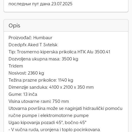
последњи пут дана 23.07.2025
Opis
Proizvođač: Humbaur
Dcedpfx Aked T Svtelsk
Tip: Trosmerno kiperska prikolica HTK Alu 3500.41
Dozvoljena ukupna masa: 3500 kg
Tridem
Nosivost: 2360 kg
Težina prazne prikolice: 1140 kg
Dimenzije sanduka: 4100 x 2100 x 350 mm
Gume: 13 inča
Visina utovarne ravni: 750 mm
Utovarna površina može se naginjati hidraulički pomoću
ručne pumpe i elektromotorne pumpe
Ugao kipovanja pozadi 45°, bočno 45°
- V vučna ruda, uronjena i toplo pocinkovana