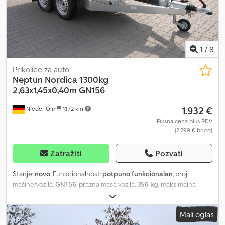
1
/
8
Prikolice za auto
Neptun
Nordica 1300kg
2,63x1,45x0,40m GN156
1.932 €
Nieder-Olm
1.172 km
Fiksna cena plus PDV
(2.299 € bruto)
Zatražiti
Pozvati
Stanje:
novo
, Funkcionalnost:
potpuno funkcionalan
, broj
mašine/vozila:
GN156
, prazna masa vozila:
356 kg
, maksimalna
nosivost:
944 kg
, ukupna težina:
1.300 kg
, konfiguracija osovina:
2
osovine
, dužina tovarnog prostora:
2.630 mm
, širina utovarnog
Mali oglas
prostora:
1.450 mm
, visina tovarnog prostora:
400 mm
, Oprema: