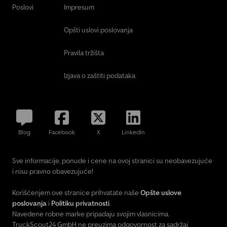
Poslovi
Impresum
Opšti uslovi poslovanja
Pravila tržišta
Izjava o zaštiti podataka
Blog
Facebook
X
LinkedIn
Sve informacije, ponude i cene na ovoj stranici su neobavezujuće
i nisu pravno obavezujuće!
Korišćenjem ove stranice prihvatate naše
Opšte uslove
poslovanja
i
Politiku privatnosti
.
Navedene robne marke pripadaju svojim vlasnicima.
TruckScout24 GmbH ne preuzima odgovornost za sadržaj