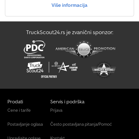
Više informacija
TruckScout24.rs je zvanični sponzor:
Prodati
Servis i podrška
Cene i tarife
Prijava
Postavljanje oglasa
Često postavljana pitanja/Pomoć
Upravljajte oglase
Kontakt