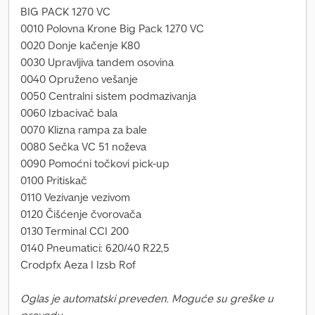
BIG PACK 1270 VC
0010 Polovna Krone Big Pack 1270 VC
0020 Donje kačenje K80
0030 Upravljiva tandem osovina
0040 Opruženo vešanje
0050 Centralni sistem podmazivanja
0060 Izbacivač bala
0070 Klizna rampa za bale
0080 Sečka VC 51 noževa
0090 Pomoćni točkovi pick-up
0100 Pritiskač
0110 Vezivanje vezivom
0120 Čišćenje čvorovača
0130 Terminal CCI 200
0140 Pneumatici: 620/40 R22,5
Crodpfx Aeza I Izsb Rof
Oglas je automatski preveden. Moguće su greške u