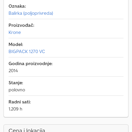
Oznaka:
Balirka (poljoprivreda)
Proizvođač:
Krone
Model:
BIGPACK 1270 VC
Godina proizvodnje:
2014
Stanje:
polovno
Radni sati:
1.209 h
Cena i lokacija