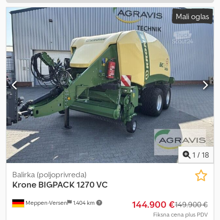
Mali oglas
1
/
18
Balirka (poljoprivreda)
Krone
BIGPACK 1270 VC
144.900 €
Meppen-Versen
1.404 km
149.900 €
Fiksna cena plus PDV