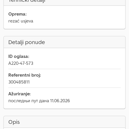
Oprema:
rezać usjeva
Detalji ponude
ID oglasa:
A220-47-573
Referentni broj:
300485811
Ažuriranje:
последњи пут дана 11.06.2026
Opis