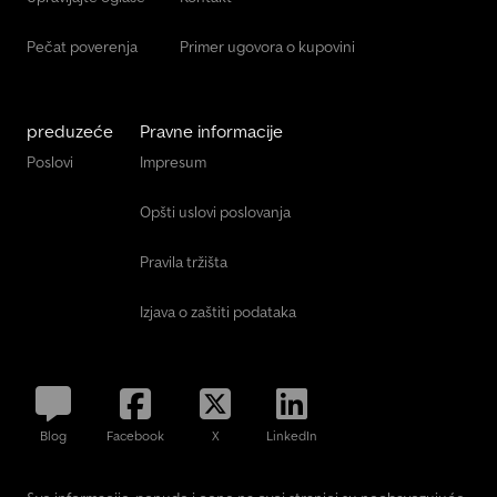
Pečat poverenja
Primer ugovora o kupovini
preduzeće
Pravne informacije
Poslovi
Impresum
Opšti uslovi poslovanja
Pravila tržišta
Izjava o zaštiti podataka
Blog
Facebook
X
LinkedIn