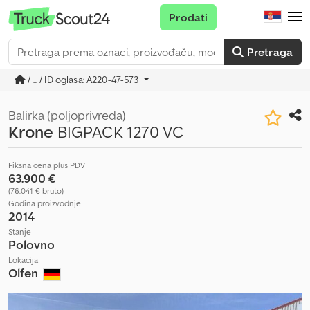
Prodati
Pretraga
/ ... / ID oglasa: A220-47-573
Balirka (poljoprivreda)
Krone
BIGPACK 1270 VC
Fiksna cena plus PDV
63.900 €
(76.041 € bruto)
Godina proizvodnje
2014
Stanje
Polovno
Lokacija
Olfen