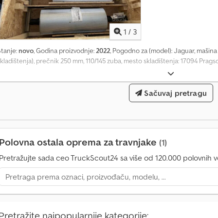
1
/
3
Stanje:
novo
, Godina proizvodnje:
2022
, Pogodno za (model): Jaguar, mašina
kladištenja), prečnik 250 mm, 110/145 zuba, mesto skladištenja: 17094 Prag
Sačuvaj pretragu
Polovna ostala oprema za travnjake
(1)
Pretražujte sada ceo TruckScout24 sa više od 120.000 polovnih vo
Pretražite najpopularnije kategorije: