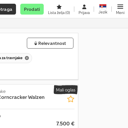
etraga
Prodati
Jezik
Lista želja
(0)
Prijava
Meni
Relevantnost
 za travnjake
Mali oglas
ake
Corncracker Walzen
7.500 €