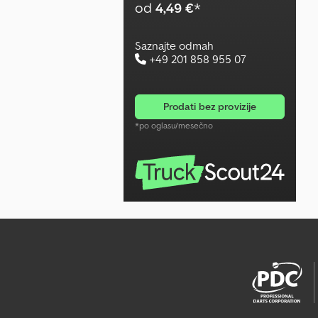
od
4,49 €
*
Saznajte odmah
+49 201 858 955 07
prodati bez provizije
*po oglasu/mesečno