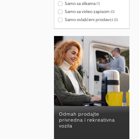
Samo sa slikama
(1)
Samo sa video zapisom
(0)
Samo ovlašćeni prodavci
(0)
Odmah prodajte
privredna i rekreativna
vozila