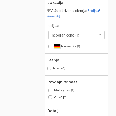
Lokacija
Vaša otkrivena lokacija:
Srbija
(izmeniti)
radijus:
neograničeno
(1)
Nemačka
(1)
Stanje
Novo
(1)
Prodajni format
Mali oglasi
(1)
Aukcije
(0)
Detalji