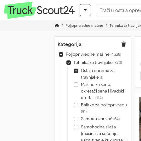
Poljoprivredne mašine
Tehnika za travnja
Kategorija
Poljoprivredne mašine
(4.228)
Tehnika za travnjake
(370)
Ostala oprema za
travnjake
(1)
Mašine za seno,
okretači sena i livadski
uređaji
(114)
Balirke za poljoprivredu
(91)
Samoutovarivač
(64)
Samohodna silaža
(mašina za sečenje i
usitnjavanje kukuruza ili