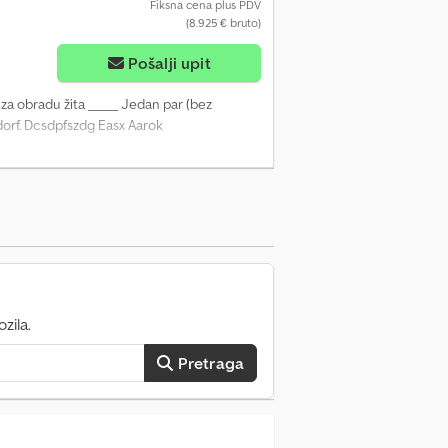
Fiksna cena plus PDV
(8.925 € bruto)
Pošalji upit
 za obradu žita _____ Jedan par (bez
sdorf. Dcsdpfszdg Easx Aarok
zila.
Pretraga