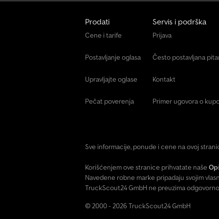
Prodati
Servis i podrška
Cene i tarife
Prijava
Postavljanje oglasa
Često postavljana pit
Upravljajte oglase
Kontakt
Pečat poverenja
Primer ugovora o kupo
Sve informacije, ponude i cene na ovoj stran
Korišćenjem ove stranice prihvatate naše
Opš
Navedene robne marke pripadaju svojim vlasn
TruckScout24 GmbH ne preuzima odgovornost 
© 2000 - 2026 TruckScout24 GmbH