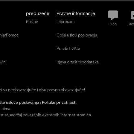
preduzeće
Pravne informacije
Poslovi
Impresum
Blog
Fac
anja/Pomoć
Opšti uslovi poslovanja
Pravila tržišta
vini
Izjava o zaštiti podataka
ici su neobavezujuće i nisu pravno obavezujuće!
te uslove poslovanja
i
Politiku privatnosti
.
icima.
za sadržaj povezanih eksternih internet stranica.