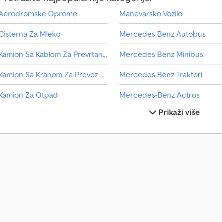
Aerodromske Opreme
Manevarsko Vozilo
Cisterna Za Mleko
Mercedes Benz Autobus
Kamion Sa Kablom Za Prevrtanje
Mercedes Benz Minibus
Kamion Sa Kranom Za Prevoz Kontejnera
Mercedes Benz Traktori
Kamion Za Otpad
Mercedes-Benz Actros
Prikaži više
Man Autobus
Mercedes-Benz Atego 1200
Man Tgl 8
Mercedes-Benz Atego 1500
Man Tgm 12
Mercedes-Benz Atego 1828
Man Tgm 15
Mercedes-Benz Mb Trac