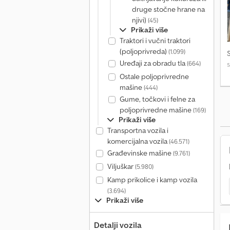
druge stočne hrane na
njivi)
(45)
Prikaži više
Traktori i vučni traktori
(poljoprivreda)
(1.099)
Uređaji za obradu tla
(664)
s
Ostale poljoprivredne
mašine
(444)
Gume, točkovi i felne za
poljoprivredne mašine
(169)
Prikaži više
Transportna vozila i
komercijalna vozila
(46.571)
Građevinske mašine
(9.761)
Viljuškar
(5.980)
Kamp prikolice i kamp vozila
(3.694)
Prikaži više
Detalji vozila