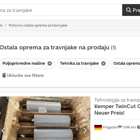
Pr
ke
Polovno ostala oprema za travnjake
Ostala oprema za travnjake na prodaju
(1)
Poljoprivredne mašine
Tehnika za travnjake
Ostala oprema
Uklonite sve filtere
Tehnologija za travnj
Kemper
TwinCut 
Neuer Preis!
Pragsdorf
1.196 km