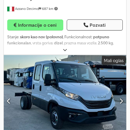
Azzano Decimo
687 km
Informacije o ceni
Pozvati
Stanje:
skoro kao nov (polovno)
, Funkcionalnost:
potpuno
funkcionalan
, vrsta goriva:
dizel
, prazna masa vozila:
2.500 kg
,
maksimalna nosivost:
1.000 kg
, ukupna težina:
3.500 kg
,
međuosovinsko rastojanje:
3.450 mm
, gorivo:
dizel
, boja:
bela
,
Mali oglas
emisioni razred:
Euro 5
, broj sedišta:
3
, Godina proizvodnje:
2013
,
Iveco Daily, 35C11, godina 2013, 2.3CC, 110KS, motor euro 5 potpuno
remontovan, dvostruki zadnji točkovi, bez klime, ABS, 3 mesta,
međuosovinsko rastojanje 3450 mm. Vozilo kompletno
regenerisano – karoserija i mehanika u potpunosti obnovljeni.
Opremljeno novom trostranom kipom (dimenzije 3300x2100x400
mm) i zadnjim pojačanim lisnatim oprugama za nosivost. Dcedpfjy
Aivtex Akwek