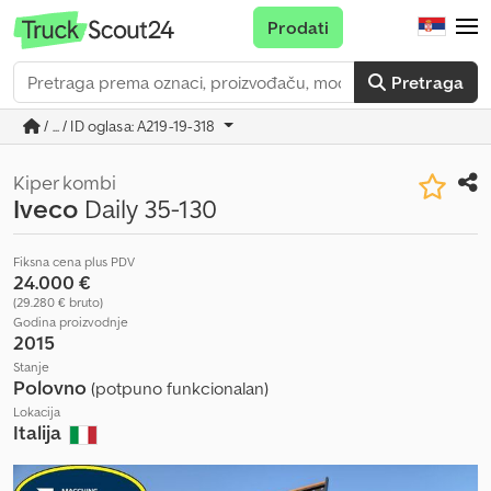
Prodati
Pretraga
/ ... / ID oglasa: A219-19-318
Kiper kombi
Iveco
Daily 35-130
Fiksna cena plus PDV
24.000 €
(29.280 € bruto)
Godina proizvodnje
2015
Stanje
Polovno
(potpuno funkcionalan)
Lokacija
Italija