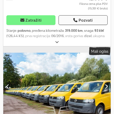
Fiksna cena plus PDV
(15.351 € bruto)
Zatražiti
Pozvati
Stanje:
polovno
, pređena kilometraža:
319.000 km
, snaga:
93 kW
(126,44 KS)
, prva registracija:
06/2016
, vrsta goriva:
dizel
, ukupna
težina:
3.500 kg
, boja:
bela
, tip prenosa:
automatski
, zapremina
tovarnog prostora:
14 m³
, dužina tovarnog prostora:
3.680 mm
,
Mali oglas
širina utovarnog prostora:
1.900 mm
, visina tovarnog prostora:
1.950 mm
, Godina proizvodnje:
2016
, Oprema:
ABS, centralno
zaključavanje, elektronski program stabilnosti (ESP), filter za
čađ, hidraulični zadnji podizač
, Iveco Daily 35-130 Hi Matic
rashladni sanduk Carrier Bi-Temp. Za upite: 0426392 * Stanje:
veoma dobro * Snaga: 93 kW / 130 KS * ABS * ASR * ESP * Audio
sistem: radio sa CD plejerom / USB i Bluetooth handsfree *
Spoljašnji retrovizori električno podesivi i grejani * Ključ vozila sa
daljinskim upravljanjem * Zadnje vešanje: parabolično (ojačano,
nivo 2) * Kabina: vozačevo sedište – komforno * Elektronska
raspodela sile kočenja * Automatski menjač – Hi-Matic (8 brzina) *
Međuosovinsko rastojanje: 3750 mm * Standard emisije: Euro 5 *