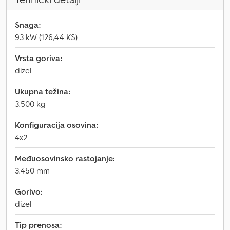
Snaga:
93 kW (126,44 KS)
Vrsta goriva:
dizel
Ukupna težina:
3.500 kg
Konfiguracija osovina:
4x2
Međuosovinsko rastojanje:
3.450 mm
Gorivo:
dizel
Tip prenosa: