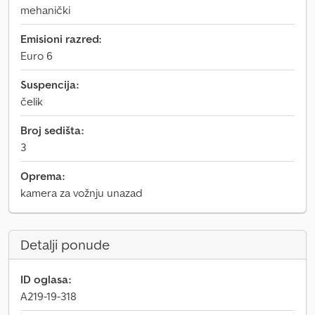
mehanički
Emisioni razred:
Euro 6
Suspencija:
čelik
Broj sedišta:
3
Oprema:
kamera za vožnju unazad
Detalji ponude
ID oglasa:
A219-19-318