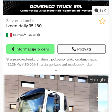
1
/
9
Zatvoren kombi
Iveco
daily 35-180
Caivano
646 km
Informacije o ceni
Pozvati
Stanje:
novo
, Funkcionalnost:
potpuno funkcionalan
, snaga:
132,39 kW (180,00 KS)
, vrsta goriva:
dizel
, međuosovinsko
rastojanje:
4.100 mm
, boja:
bela
, tip prenosa:
mehanički
, broj
sedišta:
6
, Oprema:
ABS, centralno zaključavanje, klima uređaj,
Mali oglas
ugrađeni računar
, IVECO DAILY 3.0 35-180 Dostupne dužine šasije:
3000/3450/3750 mm Manuelni menjač sa 6 brzina Dupla zadnja
osovina Lisnate opruge (četvorolisne) Polueliptična lisnata
opruga + lisnata opruga Digitalni BLUETOOTH (DAB) auto-radio
Klima/električni podizači stakala Digitalna instrument tabla
Comfort Izvlačivi nosač rezervnog točka USB priključak za
punjenje MOGUĆNOST PERSONALIZOVANOG FINANSIRANJA ILI