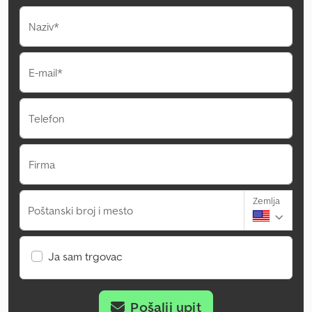
Naziv*
E-mail*
Telefon
Firma
Zemlja
Poštanski broj i mesto
Ja sam trgovac
Pošalji upit