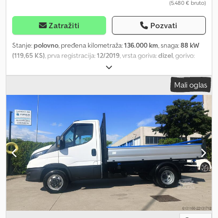
(5.480 € bruto)
Zatražiti
Pozvati
Stanje:
polovno
, pređena kilometraža:
136.000 km
, snaga:
88 kW
(119,65 KS)
, prva registracija:
12/2019
, vrsta goriva:
dizel
, gorivo:
dizel
, boja:
plava
, emisioni razred:
euro6d-temp
, Godina
proizvodnje:
2019
, Oprema:
ABS, centralno zaključavanje,
Mali oglas
elektronski program stabilnosti (ESP), klima uređaj, klizna vrata,
kontrola proklizavanja, maglenke, registracija kamiona, sistem
imobilizera, tempomat, ugrađeni računar, vazdušni jastuk
, * Na
našem sajtu možete pronaći još 1500 vozila. Leasing i finansiranje
su mogući i bez učešća! Dcjdpoygqxvjfx Akwsk * Naše cene su za
preuzimanje vozila u gotovini, što znači da se dodatne usluge kao
što su ugradnja kuka za vuču, drugi set guma, servis vozila,
garancija, paketi bezbrižnosti itd. naplaćuju posebno. * Uprkos
maksimalnoj pažnji, greške u oglasima nisu isključene i stoga su
bez garancije! Greške pri unosu, prodaja u međuvremenu i pravo
na izmene su zadržani. Informacije o opremi i potrošnji zasnovane
su na proveri VIN broja preko sistema DAT SilverDAT. VIN podaci
nisu deo ugovora o kupovini. * Naši nova vozila: Zbog različitih