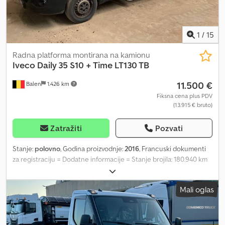
1
/
15
Radna platforma montirana na kamionu
Iveco
Daily 35 S10 + Time LT130 TB
11.500 €
Balen
1.426 km
Fiksna cena plus PDV
(13.915 € bruto)
Zatražiti
Pozvati
Stanje:
polovno
, Godina proizvodnje:
2016
, Francuski dokumenti
za registraciju = Dodatne informacije = Stanje brojila: 180.940 km
Dcsdpfxszr T Txe Akwek Radna visina: 1.300 cm Nivo emisije: Faza V
/ Kategorija V Za više informacija, obratite se Gertu Geuensu.
Mali oglas