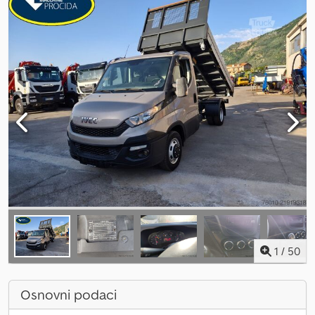
1
/
50
Osnovni podaci