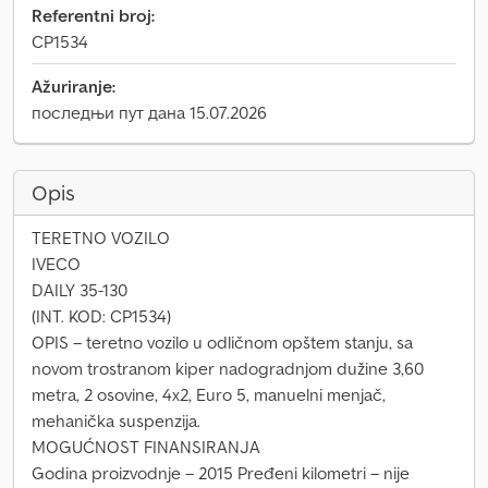
Referentni broj:
CP1534
Ažuriranje:
последњи пут дана 15.07.2026
Opis
TERETNO VOZILO
IVECO
DAILY 35-130
(INT. KOD: CP1534)
OPIS – teretno vozilo u odličnom opštem stanju, sa
novom trostranom kiper nadogradnjom dužine 3,60
metra, 2 osovine, 4x2, Euro 5, manuelni menjač,
mehanička suspenzija.
MOGUĆNOST FINANSIRANJA
Godina proizvodnje – 2015 Pređeni kilometri – nije