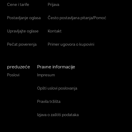
Cene i tarife
Prijava
Postavljanje oglasa
Često postavljana pitanja/Pomoć
Upravljajte oglase
Kontakt
Pečat poverenja
Primer ugovora o kupovini
preduzeće
Pravne informacije
Poslovi
Impresum
Opšti uslovi poslovanja
Pravila tržišta
Izjava o zaštiti podataka