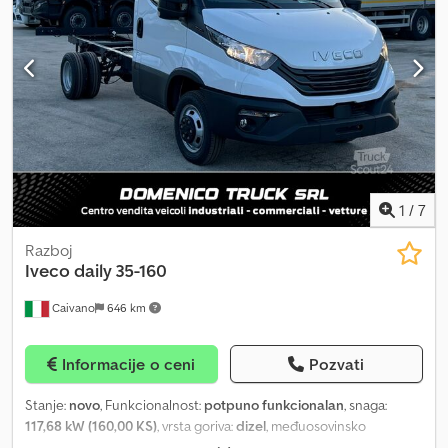
1
/
7
Razboj
Iveco
daily 35-160
Caivano
646 km
Informacije o ceni
Pozvati
Stanje:
novo
, Funkcionalnost:
potpuno funkcionalan
, snaga:
117,68 kW (160,00 KS)
, vrsta goriva:
dizel
, međuosovinsko
rastojanje:
4.100 mm
, boja:
bela
, tip prenosa:
mehanički
, Oprema: