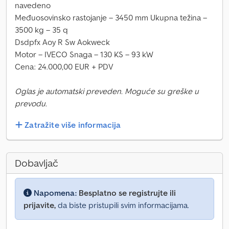
navedeno
Međuosovinsko rastojanje – 3450 mm Ukupna težina –
3500 kg – 35 q
Dsdpfx Aoy R Sw Aokweck
Motor – IVECO Snaga – 130 KS – 93 kW
Cena: 24.000,00 EUR + PDV
Oglas je automatski preveden. Moguće su greške u
prevodu.
Zatražite više informacija
Dobavljač
Napomena:
Besplatno se registrujte ili
prijavite,
da biste pristupili svim informacijama.