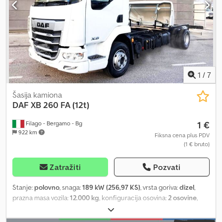
LIZINGA NA LICU MESTA. OD 24 DO MAKSIMALNO 96 RATA ČAK I
BEZ UČEŠĆA. KONTAKTI: 0823 1686306 335 6713062 RADNO
VREME: PONEDELJAK-PETAK 8:30-19:00 – SUBOTA 08:30-14:00
Kompanija Domenico Truck d.o.o. ne preuzima odgovornost za
eventualna odstupanja tehničke opreme, opcija i karakteristika,
koje se u nekim slučajevima mogu razlikovati od navedenih u
opisu. Molimo vas da proverite specifikacije konkretnog vozila.
1
/
7
Dcedpfexu Nmasx Akwok
Šasija kamiona
DAF
XB 260 FA (12t)
1 €
Filago - Bergamo - Bg
922 km
Fiksna cena plus PDV
(1 € bruto)
Zatražiti
Pozvati
Stanje:
polovno
, snaga:
189 kW (256,97 KS)
, vrsta goriva:
dizel
,
prazna masa vozila:
12.000 kg
, konfiguracija osovina:
2 osovine
,
boja:
bela
, tip prenosa:
mehanički
, emisioni razred:
Euro 6
, Godina
proizvodnje:
2026
, Oprema:
klima uređaj
, POVJERLJIVA PONUDA