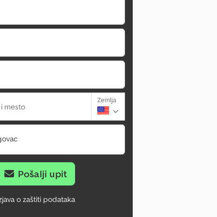
Zemlja
 i mesto
govac
Pošalji upit
zjava o zaštiti podataka