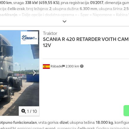
000 km
, snaga:
338 kW (459,55 KS)
, prva registracija:
01/2017
, dimenzija gu
cija:
čelik-zrak
, broj ležajeva:
2
, ukupna dužina:
6.300 mm
, ukupna širina:
2.
parkiranje
, = Dalje opcije i dodatna oprema = - Sper = Napomene = Kabina Vo
2) 140 cm (2-3) Prečnik priključnog zatiča / sedlaste spojnice: 2 inča Dce
125 cm Rezervoar Gorivo: ✓ = Dodatne informacije = Dimenzije guma: 315/70 R2
snate opruge Osovina 2: podizna osovina; profil gume levo: 50%; profil gum
Traktor
SCANIA
R 420 RETARDER VOITH CA
evo: 50%; profil gume spolja desno: 50%; ogibljenje: vazdušno Dozvoljena 
12V
rmacije o firmi = Za više informacija o ovom vozilu, pozovite: ili pošaljite 
te na naš newsletter kako biste sedmično dobijali najnovije informacije o na
Rábade
2.300 km
1
/
10
otpuno funkcionalan
, vrsta goriva:
dizel
, ukupna težina:
18.000 kg
, konfigu
ehanički
, emisioni razred:
euro4
, suspencija:
čelik-zrak
, Godina proizvodnj