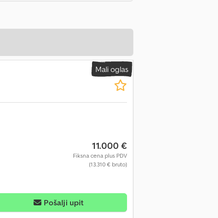
Mali oglas
11.000 €
Fiksna cena plus PDV
(13.310 € bruto)
Pošalji upit