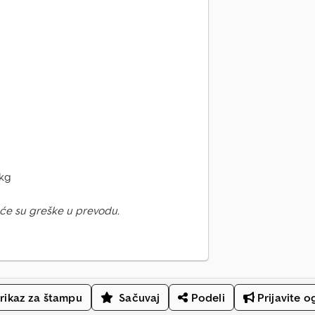
 kg
će su greške u prevodu.
rikaz za štampu
Sačuvaj
Podeli
Prijavite o