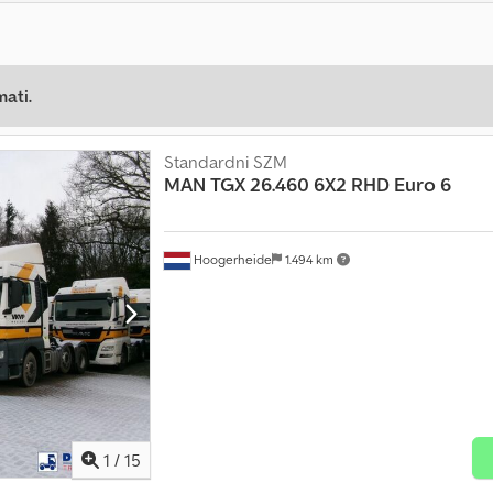
mati.
Standardni SZM
MAN
TGX 26.460 6X2 RHD Euro 6
Hoogerheide
1.494 km
1
/
15