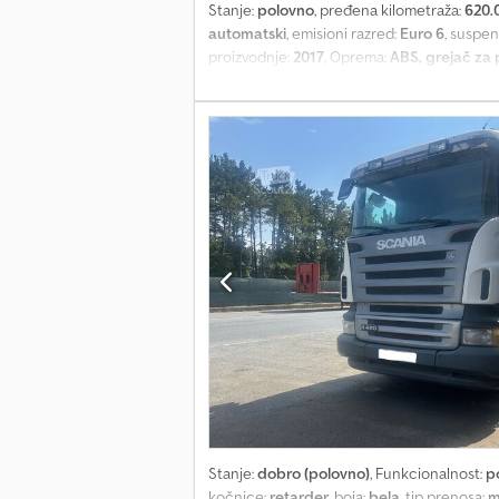
Stanje:
polovno
, pređena kilometraža:
620.
automatski
, emisioni razred:
Euro 6
, suspen
proizvodnje:
2017
, Oprema:
ABS, grejač za 
105 cm Međuosovinsko rastojanje: 265 cm (1-
za gorivo: 750 L Nadgradnja Visina tanjira: 
35%; profil gume desno: 35%; ogibljenje: li
3: dvostruka uparena; profil gume spolja l
masa: 44.000 kg Registracija: DK17KZJ = Info
pronaći na: . Ne zaboravite da se pretplati
Stanje:
dobro (polovno)
, Funkcionalnost:
p
kočnice:
retarder
, boja:
bela
, tip prenosa:
m