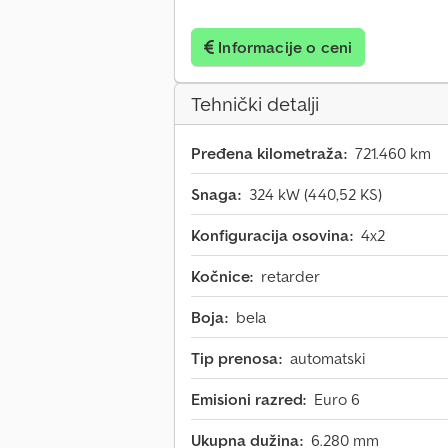
Informacije o ceni
Tehnički detalji
Pređena kilometraža:
721.460 km
Snaga:
324 kW (440,52 KS)
Konfiguracija osovina:
4x2
Kočnice:
retarder
Boja:
bela
Tip prenosa:
automatski
Emisioni razred:
Euro 6
Ukupna dužina:
6.280 mm