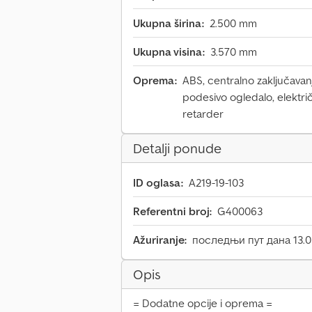
Ukupna širina:
2.500 mm
Ukupna visina:
3.570 mm
Oprema:
ABS, centralno zaključavanj
podesivo ogledalo, elektri
retarder
Detalji ponude
ID oglasa:
A219-19-103
Referentni broj:
G400063
Ažuriranje:
последњи пут дана 13.0
Opis
= Dodatne opcije i oprema =