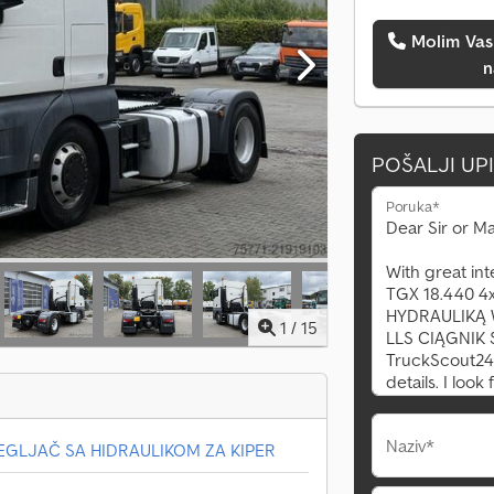
Molim Vas da me pozovete
n
POŠALJI UP
Poruka*
1
/
15
Naziv*
TEGLJAČ SA HIDRAULIKOM ZA KIPER