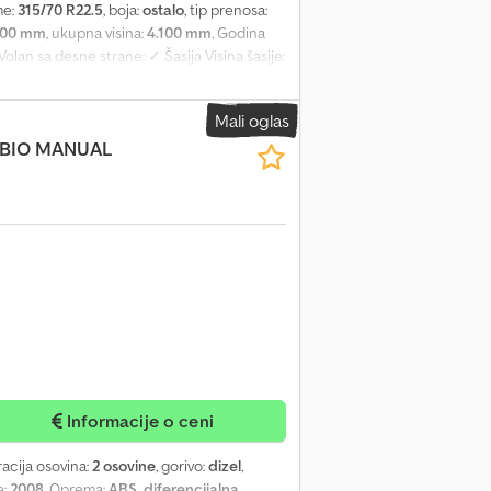
me:
315/70 R22.5
, boja:
ostalo
, tip prenosa:
500 mm
, ukupna visina:
4.100 mm
, Godina
lan sa desne strane: ✓ Šasija Visina šasije:
dpfx Aou H H U Tjdzjk Kapacitet rezervoara
2.5 Osovina 1: upravljiva; profil gume levo:
Mali oglas
e desno: 50%; ogibljenje: vazdušno Osovina
MBIO MANUAL
ukupna masa: 26.000 kg Maksimalna vučna
e-mail: . Pregled celokupnog lagera možete
šem lageru.
Informacije o ceni
racija osovina:
2 osovine
, gorivo:
dizel
,
e:
2008
, Oprema:
ABS, diferencijalna