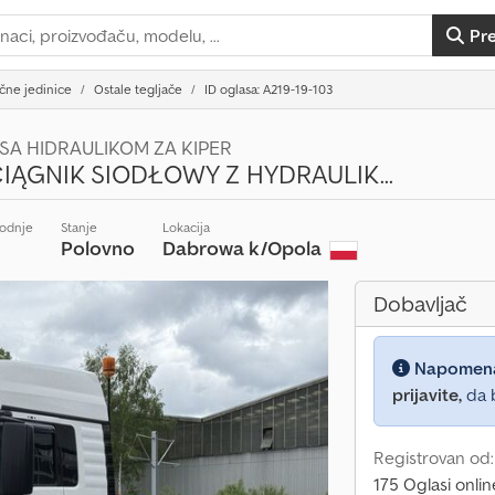
Pr
čne jedinice
Ostale tegljače
ID oglasa: A219-19-103
 SA HIDRAULIKOM ZA KIPER
CIĄGNIK SIODŁOWY Z HYDRAULIK...
vodnje
Stanje
Lokacija
Polovno
Dabrowa k/Opola
Dobavljač
Napomen
prijavite,
da b
Registrovan od:
175 Oglasi onlin