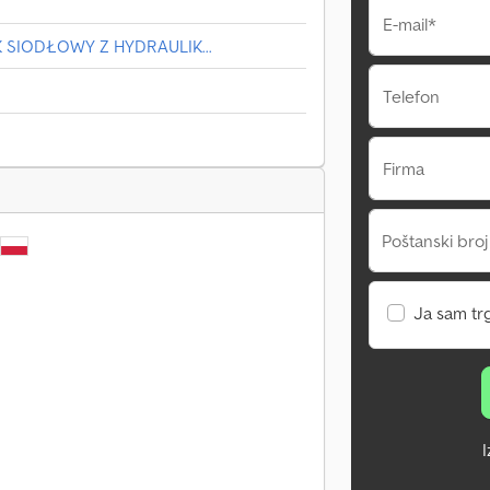
E-mail*
K SIODŁOWY Z HYDRAULIK...
Telefon
Firma
Poštanski broj
Ja sam tr
I