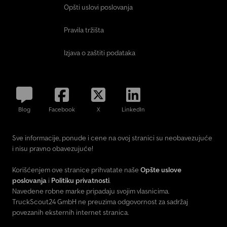
Opšti uslovi poslovanja
Pravila tržišta
Izjava o zaštiti podataka
Blog
Facebook
X
LinkedIn
Sve informacije, ponude i cene na ovoj stranici su neobavezujuće
i nisu pravno obavezujuće!
Korišćenjem ove stranice prihvatate naše
Opšte uslove
poslovanja
i
Politiku privatnosti
.
Navedene robne marke pripadaju svojim vlasnicima.
TruckScout24 GmbH ne preuzima odgovornost za sadržaj
povezanih eksternih internet stranica.