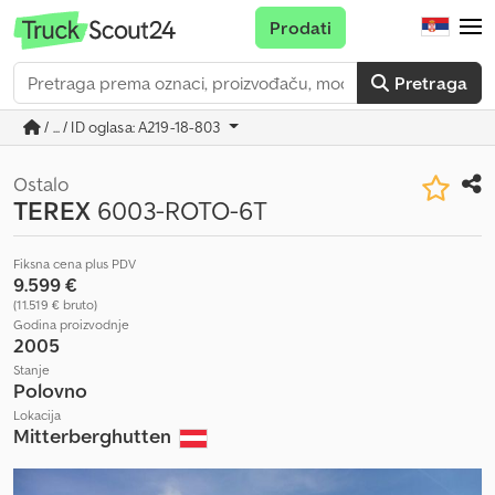
Prodati
Pretraga
/ ... / ID oglasa: A219-18-803
Ostalo
TEREX
6003-ROTO-6T
Fiksna cena plus PDV
9.599 €
(11.519 € bruto)
Godina proizvodnje
2005
Stanje
Polovno
Lokacija
Mitterberghutten