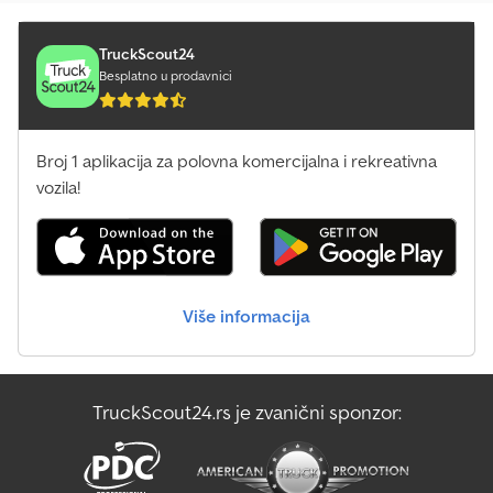
TruckScout24
Besplatno u prodavnici
Broj 1 aplikacija za polovna komercijalna i rekreativna
vozila!
Više informacija
TruckScout24.rs je zvanični sponzor: