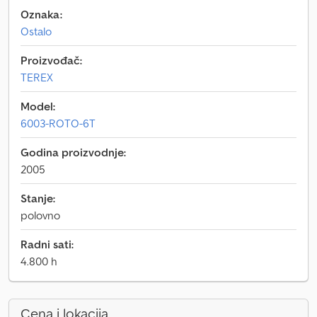
Oznaka:
Ostalo
Proizvođač:
TEREX
Model:
6003-ROTO-6T
Godina proizvodnje:
2005
Stanje:
polovno
Radni sati:
4.800 h
Cena i lokacija