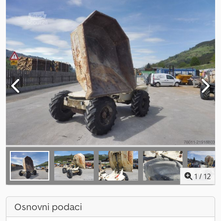
1
/
12
Osnovni podaci