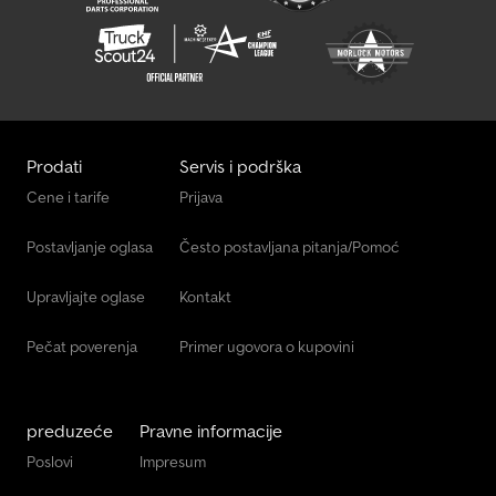
Prodati
Servis i podrška
Cene i tarife
Prijava
Postavljanje oglasa
Često postavljana pitanja/Pomoć
Upravljajte oglase
Kontakt
Pečat poverenja
Primer ugovora o kupovini
preduzeće
Pravne informacije
Poslovi
Impresum