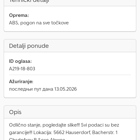
Oprema:
ABS, pogon na sve točkove
Detalji ponude
ID oglasa:
A219-18-803
Ažuriranje:
последњи пут дана 13.05.2026
Opis
Odlično stanje, pogledajte slike!!! Svi podaci su bez
garancije!!! Lokacija: 5662 Hauserdorf, Bacherstr. 1
Chsdpfxey R Scxe Abwoa