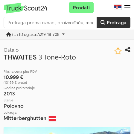
Prodati
Pretraga
/ ... / ID oglasa: A219-18-708
Ostalo
THWAITES
3 Tone-Roto
Fiksna cena plus PDV
10.999 €
(13.199 € bruto)
Godina proizvodnje
2013
Stanje
Polovno
Lokacija
Mitterberghutten