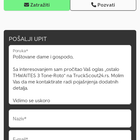
Zatražiti
Pozvati
POŠALJI UPIT
Poruka*
Naziv*
E-mail*