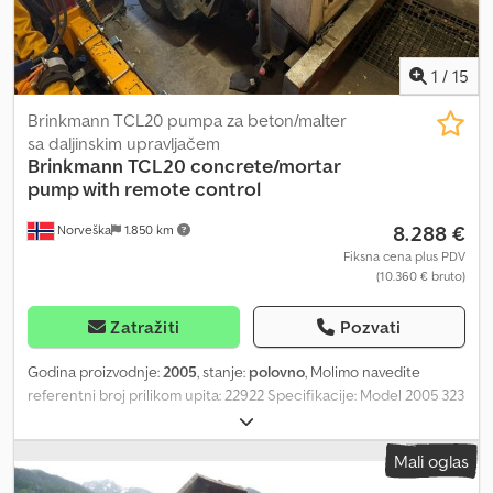
1
/
15
Brinkmann TCL20 pumpa za beton/malter
sa daljinskim upravljačem
Brinkmann
TCL20 concrete/mortar
pump with remote control
8.288 €
Norveška
1.850 km
Fiksna cena plus PDV
(10.360 € bruto)
Zatražiti
Pozvati
Godina proizvodnje:
2005
, stanje:
polovno
, Molimo navedite
referentni broj prilikom upita: 22922 Specifikacije: Model 2005 323
sata Daljinsko upravljanje Zamijenjen startni rotor Csdpfx Afjy
Dzyme Ejha Spremno za isporuku Opis: Na prodaju imamo
Mali oglas
Brinkmann TCL20 pumpu za beton/malter iz 2005. godine sa
daljinskim upravljanjem. Prema rečima vlasnika, sve funkcioniše