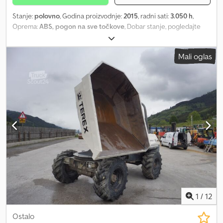
Stanje:
polovno
, Godina proizvodnje:
2015
, radni sati:
3.050 h
,
Oprema:
ABS, pogon na sve točkove
, Dobar stanje, pogledajte
slike! Sve informacije bez garancije! Lokacija: 5662 Hauserdorf,
Bacherstr. 1 Csdewm Uiaspfx Af Eeha
Mali oglas
1
/
12
Ostalo