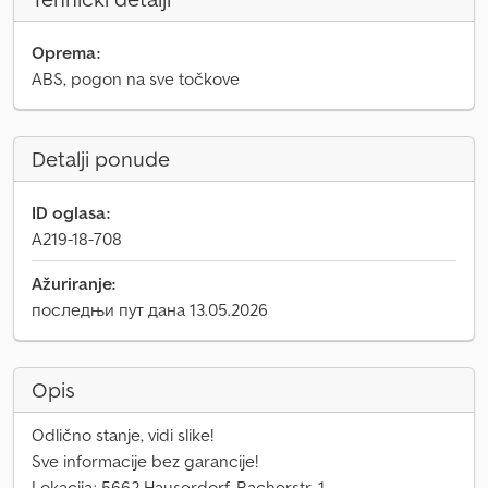
Oprema:
ABS, pogon na sve točkove
Detalji ponude
ID oglasa:
A219-18-708
Ažuriranje:
последњи пут дана 13.05.2026
Opis
Odlično stanje, vidi slike!
Sve informacije bez garancije!
Lokacija: 5662 Hauserdorf, Bacherstr. 1