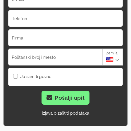
Telefon
Firma
Zemlja
Poštanski broj i mesto
Ja sam trgovac
Pošalji upit
Izjava o zaštiti podataka