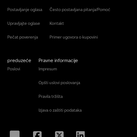
Postavljanje oglasa
Često postavljana pitanja/Pomoć
Upravljajte oglase
Kontakt
Pečat poverenja
Primer ugovora o kupovini
preduzeće
Pravne informacije
Poslovi
Impresum
Opšti uslovi poslovanja
Pravila tržišta
Izjava o zaštiti podataka