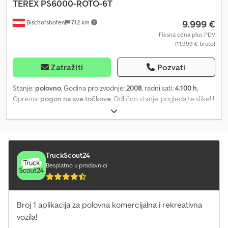
TEREX
PS6000-ROTO-6T
9.999 €
Bischofshofen
712 km
Fiksna cena plus PDV
(11.999 € bruto)
Zatražiti
Pozvati
Stanje:
polovno
, Godina proizvodnje:
2008
, radni sati:
4.100 h
,
Oprema:
pogon na sve točkove
, Odlično stanje, pogledajte slike!!!
Svi podaci su bez garancije!!! Lokacija: 5662 Hauserdorf, Bacherstr.
1 Chodjy R Sadepfx Af Eja
TruckScout24
Besplatno u prodavnici
Broj 1 aplikacija za polovna komercijalna i rekreativna
vozila!