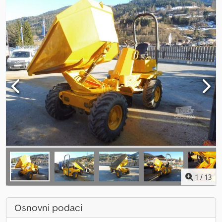
1
/
13
Osnovni podaci