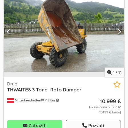
kako treba. Međutim, mogu se javiti greške ili nedostaci. Startni
rotor je zamenjen. Spremna za isporuku. = Dodatne informacije =
Namena: građevinarstvo Serijski broj: wbpsa0h80200004xxxx Za
više informacija kontaktirajte ATS Norway.
1
/
11
Drugi
THWAITES
3-Tone -Roto Dumper
10.999 €
Mitterberghutten
712 km
Fiksna cena plus PDV
(13.199 € bruto)
Zatražiti
Pozvati