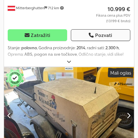
10.999 €
Mitterberghutten
712 km
Fiksna cena plus PDV
(13.199 € bruto)
Zatražiti
Pozvati
Stanje:
polovno
, Godina proizvodnje:
2014
, radni sati:
2.300 h
,
Oprema:
ABS, pogon na sve točkove
, Odlično stanje, vidi slike!
Chsdpfev T S Dcox Af Eea Sve informacije bez garancije! Lokacija:
5662 Hauserdorf, Bacherstr. 1
Mali oglas