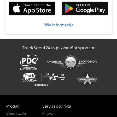
Više informacija
TruckScout24.rs je zvanični sponzor:
Prodati
Servis i podrška
Cene i tarife
Prijava