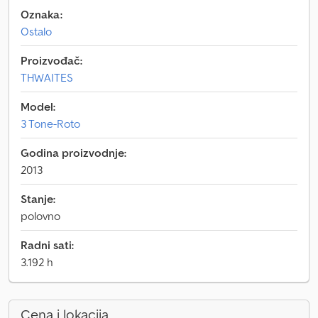
Oznaka:
Ostalo
Proizvođač:
THWAITES
Model:
3 Tone-Roto
Godina proizvodnje:
2013
Stanje:
polovno
Radni sati:
3.192 h
Cena i lokacija