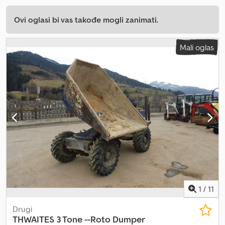
Ovi oglasi bi vas takođe mogli zanimati.
Mali oglas
1
/
11
Drugi
THWAITES
3 Tone --Roto Dumper