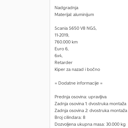
Nadgradnja
Materijal: aluminijum
Scania S650 V8 NGS,
11-2019,
760.000 km
Euro 6,
6x4,
Retarder
Kiper za nazad i bočno
= Dodatne informacije =
Prednja osovina: upravljiva
Zadnja osovina 1: dvostruka montaža
Zadnja osovina 2: dvostruka montaža
Broj cilindara: 8
Dozvoljena ukupna masa: 30.000 kg