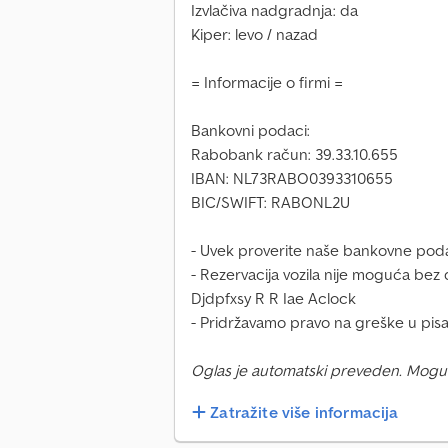
Izvlačiva nadgradnja: da
Kiper: levo / nazad
= Informacije o firmi =
Bankovni podaci:
Rabobank račun: 39.33.10.655
IBAN: NL73RABO0393310655
BIC/SWIFT: RABONL2U
- Uvek proverite naše bankovne poda
- Rezervacija vozila nije moguća bez 
Djdpfxsy R R Iae Aclock
- Pridržavamo pravo na greške u pisan
Oglas je automatski preveden. Mogu
Zatražite više informacija