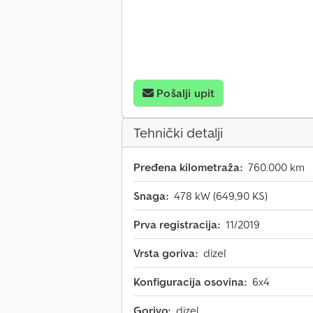
Pošalji upit
Tehnički detalji
Pređena kilometraža:
760.000 km
Snaga:
478 kW (649,90 KS)
Prva registracija:
11/2019
Vrsta goriva:
dizel
Konfiguracija osovina:
6x4
Gorivo:
dizel