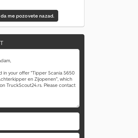
 da me pozovete nazad.
IT