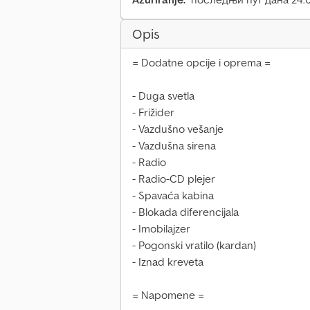
Opis
= Dodatne opcije i oprema =
- Duga svetla
- Frižider
- Vazdušno vešanje
- Vazdušna sirena
- Radio
- Radio-CD plejer
- Spavaća kabina
- Blokada diferencijala
- Imobilajzer
- Pogonski vratilo (kardan)
- Iznad kreveta
= Napomene =