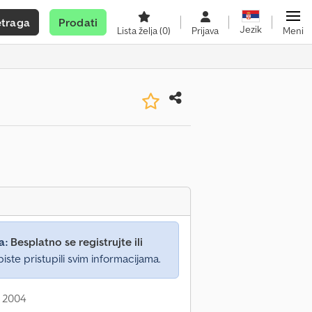
etraga
Prodati
Jezik
Lista želja
(0)
Prijava
Meni
a:
Besplatno se registrujte ili
iste pristupili svim informacijama.
: 2004