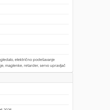
ogledalo, električno podešavanje
je, maglenke, retarder, servo upravljač
06.2026