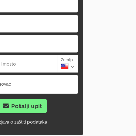
Zemlja
 i mesto
govac
Pošalji upit
zjava o zaštiti podataka