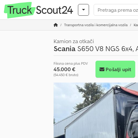
Transportna vozila i komercijalna vozila
Ka
Kamion za otkači
Scania
S650 V8 NGS 6x4, A
Fiksna cena plus PDV
45.000 €
Pošalji upit
(54.450 € bruto)