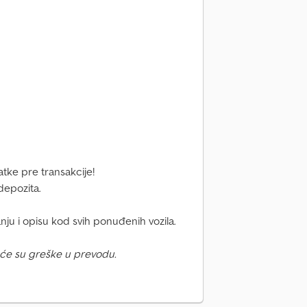
tke pre transakcije!
depozita.
ju i opisu kod svih ponuđenih vozila.
će su greške u prevodu.