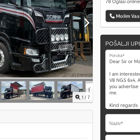
78 Oglasi online
Molim Vas
POŠALJI UP
Poruka*
1
/
7
Naziv*