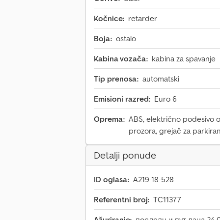
Kočnice:
retarder
Boja:
ostalo
Kabina vozača:
kabina za spavanje
Tip prenosa:
automatski
Emisioni razred:
Euro 6
Oprema:
ABS, električno podesivo 
prozora, grejač za parkiran
Detalji ponude
ID oglasa:
A219-18-528
Referentni broj:
TC11377
Ažuriranje:
последњи пут дана 24.