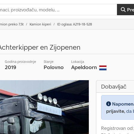
Pr
mion preko 7,5t
Kamion kiperi
ID oglasa: A219-18-528
chterkipper en Zijopenen
Godina proizvodnje
Stanje
Lokacija
2019
Polovno
Apeldoorn
Dobavljač
Napomen
prijavite,
da b
Registrovan od