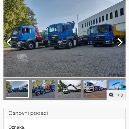
1
/
8
Osnovni podaci
Oznaka: