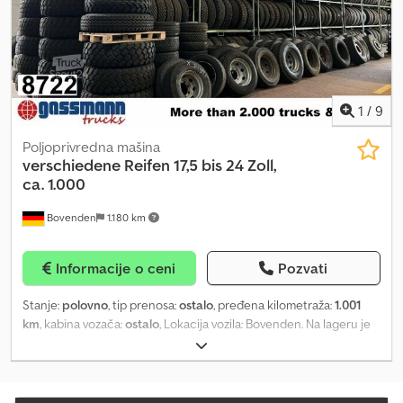
1
/
9
Poljoprivredna mašina
verschiedene Reifen 17,5 bis 24 Zoll,
ca. 1.000
Bovenden
1.180 km
Informacije o ceni
Pozvati
Stanje:
polovno
, tip prenosa:
ostalo
, pređena kilometraža:
1.001
km
, kabina vozača:
ostalo
, Lokacija vozila: Bovenden. Na lageru je
dostupno oko 1.000 novih ili polovnih guma iz zaliha u različitim
dimenzijama od 17,5 do 24 inča! Cene po komadu se kreću od
50,00 EUR do 400,00 EUR bez PDV-a, u zavisnosti od veličine,
stanja i količine preuzimanja! Na zahtev, takođe imamo