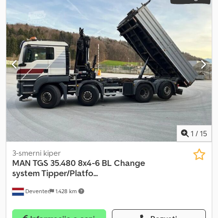
sve točkove, servo upravljač, vazdušni jastuk
, Aerodromsko
vatrogasno vozilo, MAN sa nadgradnjom Z 8 - firma ZIEGLER
Cjdpfjw Hk U Sox Ab Noha spremno za upotrebu
1
/
15
3-smerni kiper
MAN
TGS 35.480 8x4-6 BL Change
system Tipper/Platfo...
Deventer
1.428 km