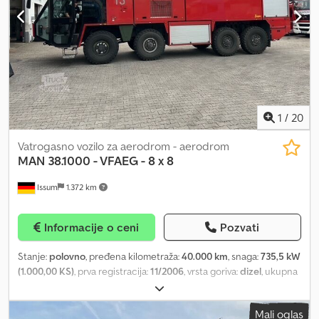
1
/
20
Vatrogasno vozilo za aerodrom - aerodrom
MAN
38.1000 - VFAEG - 8 x 8
Issum
1.372 km
Informacije o ceni
Pozvati
Stanje:
polovno
, pređena kilometraža:
40.000 km
, snaga:
735,5 kW
(1.000,00 KS)
, prva registracija:
11/2006
, vrsta goriva:
dizel
, ukupna
težina:
44.000 kg
, konfiguracija osovina:
8x8
, boja:
crvena
, Godina
proizvodnje:
2006
, Oprema:
dodatna prednja svetla, grejač za
Mali oglas
parkiranje, klima uređaj, kompletna servisna istorija, pogon na