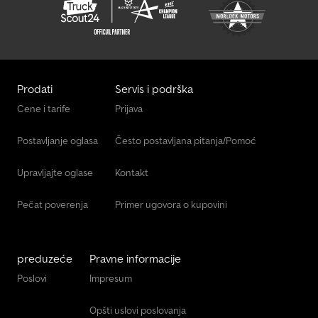
Prodati
Servis i podrška
Cene i tarife
Prijava
Postavljanje oglasa
Često postavljana pitanja/Pomoć
Upravljajte oglase
Kontakt
Pečat poverenja
Primer ugovora o kupovini
preduzeće
Pravne informacije
Poslovi
Impresum
Opšti uslovi poslovanja