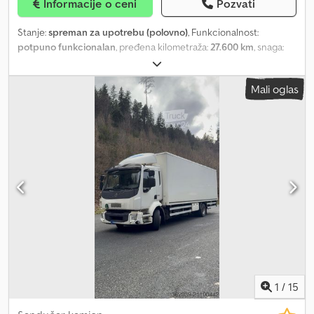
Informacije o ceni
Pozvati
80%; ogibljenje: lisnato Zadnja osovina 1: dvostruke gume; blokada
diferencijala; unutrašnji levi profil: 80%; spoljašnji levi profil: 80%;
Stanje:
spreman za upotrebu (polovno)
, Funkcionalnost:
unutrašnji desni profil: 80%; spoljašnji desni profil: 80%; ogibljenje:
potpuno funkcionalan
, pređena kilometraža:
27.600 km
, snaga:
vazdušno Zadnja osovina 2: podizna osovina; upravljiva; profil gume
735,5 kW (1.000,00 KS)
, prva registracija:
06/2008
, vrsta goriva:
levo: 80%; profil gume desno: 80%; ogibljenje: vazdušno Težine
dizel
, ukupna težina:
32.000 kg
, konfiguracija osovina:
8x8
,
Csdpfx Abowwtl Io Njha Prazna masa: 15.780 kg Nosivost: 16.220 kg
Mali oglas
sledeća inspekcija (TÜV):
03/2027
, gorivo:
dizel
, boja:
crvena
, tip
Dozvoljena ukupna masa: 32.000 kg Funkcionalno Kapacitet
prenosa:
automatski
, emisioni razred:
Euro 3
, ukupna dužina:
dizanja: 5.700 kg Visina dizanja: 1.700 cm Kran: Hiab X - Hipro 232ES
12.300 mm
, ukupna širina:
3.000 mm
, ukupna visina:
4.000 mm
,
- 5, godina proizvodnje 2020, iza kabine Marka nadogradnje:
Godina proizvodnje:
2008
, radni sati:
600 h
, Oprema:
grejač za
SCHRAML Salzburg Stanje Tehničko stanje: veoma dobro
parkiranje, klima uređaj, vučna spojnica prikolice
, Aerodromsko
Vizuelno stanje: veoma dobro Dodatne informacije Za više
vatrogasno vozilo spremno za upotrebu – TÜV do 03-2027 Csdpfx
informacija obratite se Gerrit Haverhoek-u ili Piet Haverhoek-u.
Absx Rdyvo Neha PANTHER Rosenbauer na MAN šasiji i motoru sa
1000 KS i Allison 6-stepenim potpuno automatskim menjačem sa
konvertorom obrtnog momenta Odličan stanje – Rosenbauer
održavanje
1
/
15