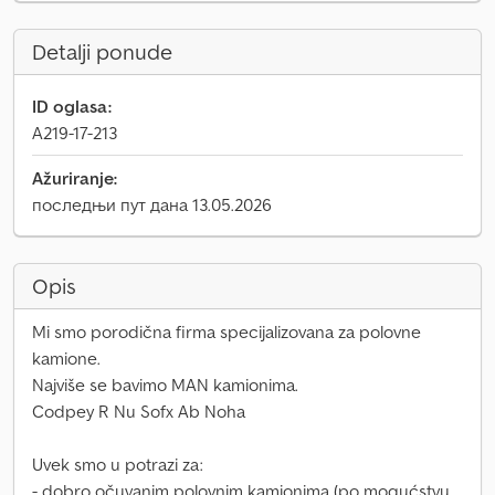
Detalji ponude
ID oglasa:
A219-17-213
Ažuriranje:
последњи пут дана 13.05.2026
Opis
Mi smo porodična firma specijalizovana za polovne
kamione.
Najviše se bavimo MAN kamionima.
Codpey R Nu Sofx Ab Noha
Uvek smo u potrazi za:
- dobro očuvanim polovnim kamionima (po mogućstvu