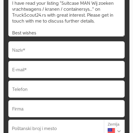
Naziv*
E-mail*
Telefon
Firma
Zemlja
Poštanski broj i mesto