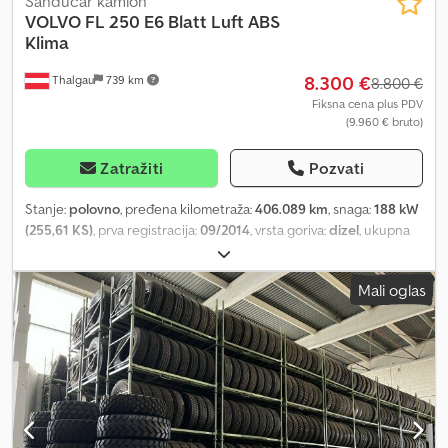
Sandučar kamion
VOLVO
FL 250 E6 Blatt Luft ABS
Klima
8.300 €
Thalgau
739 km
8.800 €
Fiksna cena plus PDV
(9.960 € bruto)
Zatražiti
Pozvati
Stanje:
polovno
, pređena kilometraža:
406.089 km
, snaga:
188 kW
(255,61 KS)
, prva registracija:
09/2014
, vrsta goriva:
dizel
, ukupna
težina:
12.000 kg
, konfiguracija osovina:
2 osovine
, sledeća
inspekcija (TÜV):
09/2024
, boja:
bela
, tip prenosa:
automatski
,
Mali oglas
emisioni razred:
Euro 6
, dužina tovarnog prostora:
7.400 mm
, širina
utovarnog prostora:
2.480 mm
, visina tovarnog prostora:
2.450
mm
, Godina proizvodnje:
2014
, Oprema:
ABS, grejač za
parkiranje, hidraulični zadnji podizač, klima uređaj
, * Utovarna
rampa * Vazdušno ogibljenje Regulisanje brzine: Tempomat Klima
uređaj: Klima Hidraulični sistem: Nema Cjdpfsyd S R Ijx Ab Nsha
Bezbednost: ABS MOTOR RADI