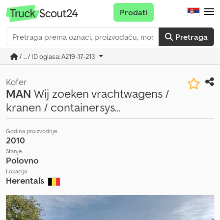
Prodati
Pretraga
/ ... / ID oglasa: A219-17-213
Kofer
MAN
Wij zoeken vrachtwagens /
kranen / containersys...
Godina proizvodnje
2010
Stanje
Polovno
Lokacija
Herentals