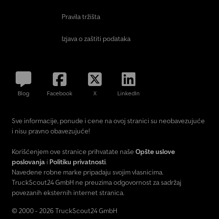
Pravila tržišta
Izjava o zaštiti podataka
Blog
Facebook
X
LinkedIn
Sve informacije, ponude i cene na ovoj stranici su neobavezujuće
i nisu pravno obavezujuće!
Korišćenjem ove stranice prihvatate naše
Opšte uslove
poslovanja
i
Politiku privatnosti
.
Navedene robne marke pripadaju svojim vlasnicima.
TruckScout24 GmbH ne preuzima odgovornost za sadržaj
povezanih eksternih internet stranica.
© 2000 - 2026 TruckScout24 GmbH