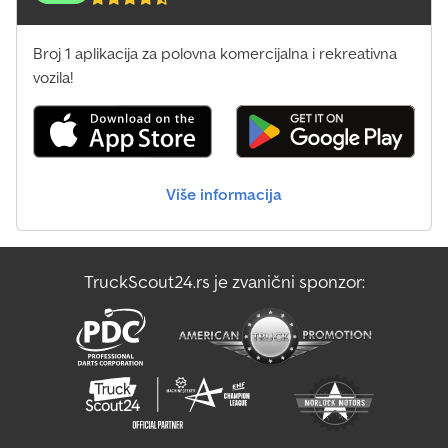
Broj 1 aplikacija za polovna komercijalna i rekreativna
vozila!
Više informacija
TruckScout24.rs je zvanični sponzor: