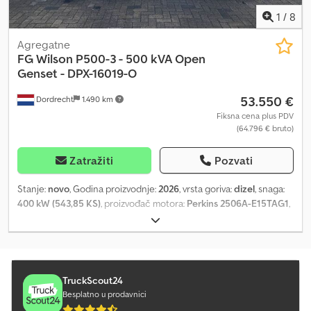
1
/
8
Agregatne
FG Wilson
P500-3 - 500 kVA Open
Genset - DPX-16019-O
53.550 €
Dordrecht
1.490 km
Fiksna cena plus PDV
(64.796 € bruto)
Zatražiti
Pozvati
Stanje:
novo
, Godina proizvodnje:
2026
, vrsta goriva:
dizel
, snaga:
400 kW (543,85 KS)
, proizvođač motora:
Perkins 2506A-E15TAG1
,
= Dodatne opcije i oprema = - Baterija - Kontrolni panel -
Rezervoar = Dodatne informacije = Dodpfxswaqxwo Abysck
Namena: Građevinarstvo Prazna masa: 3.661 kg Snaga generatora:
500 kVA Dimenzije tovarnog prostora: 380 x 113 x 222 cm CE
oznaka: da Zapremina rezervoara za vodu: 888 l Zemlja
TruckScout24
proizvodnje: CN Za više informacija obratite se timu DPX.
Besplatno u prodavnici