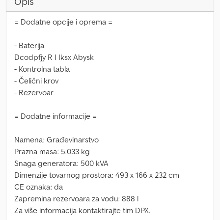
Opis
= Dodatne opcije i oprema =
- Baterija
Dcodpfjy R I Iksx Abysk
- Kontrolna tabla
- Čelični krov
- Rezervoar
= Dodatne informacije =
Namena: Građevinarstvo
Prazna masa: 5.033 kg
Snaga generatora: 500 kVA
Dimenzije tovarnog prostora: 493 x 166 x 232 cm
CE oznaka: da
Zapremina rezervoara za vodu: 888 l
Za više informacija kontaktirajte tim DPX.