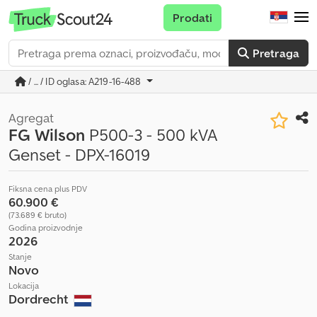
Prodati
Pretraga
/ ... / ID oglasa: A219-16-488
Agregat
FG Wilson
P500-3 - 500 kVA
Genset - DPX-16019
Fiksna cena plus PDV
60.900 €
(73.689 € bruto)
Godina proizvodnje
2026
Stanje
Novo
Lokacija
Dordrecht