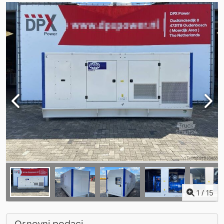
1
/
15
Osnovni podaci