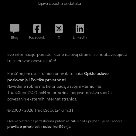
Izjava o zaštiti podataka
Blog
Facebook
X
LinkedIn
Sve informacije, ponude i cene na ovoj stranici su neobavezujuće
i nisu pravno obavezujuće!
Korišćenjem ove stranice prihvatate naše
Opšte uslove
poslovanja
i
Politiku privatnosti
.
Navedene robne marke pripadaju svojim vlasnicima.
TruckScout24 GmbH ne preuzima odgovornost za sadržaj
povezanih eksternih internet stranica.
© 2000 - 2026 TruckScout24 GmbH
Ova veb-stranica je zaštićena putem reCAPTCHA i primenjuju se Google
pravila o privatnosti
i
uslovi korišćenja
.