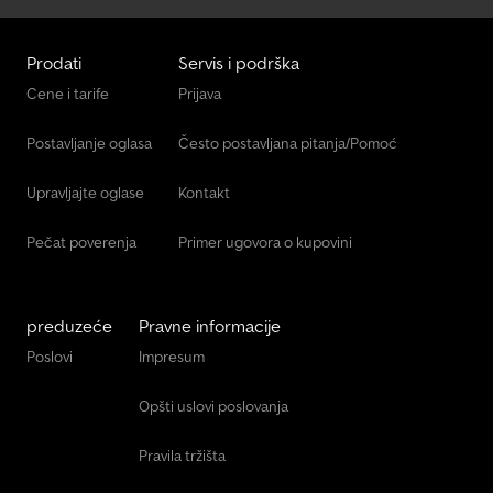
Prodati
Servis i podrška
Cene i tarife
Prijava
Postavljanje oglasa
Često postavljana pitanja/Pomoć
Upravljajte oglase
Kontakt
Pečat poverenja
Primer ugovora o kupovini
preduzeće
Pravne informacije
Poslovi
Impresum
Opšti uslovi poslovanja
Pravila tržišta