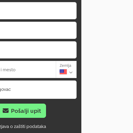
Zemlja
 i mesto
govac
Pošalji upit
zjava o zaštiti podataka