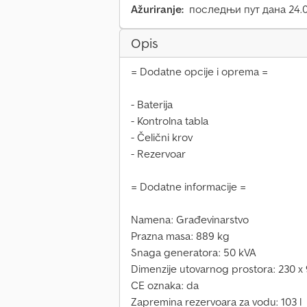
Ažuriranje:
последњи пут дана 24.0
Opis
= Dodatne opcije i oprema =
- Baterija
- Kontrolna tabla
- Čelični krov
- Rezervoar
= Dodatne informacije =
Namena: Građevinarstvo
Prazna masa: 889 kg
Snaga generatora: 50 kVA
Dimenzije utovarnog prostora: 230 x
CE oznaka: da
Zapremina rezervoara za vodu: 103 l