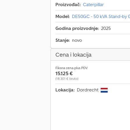
Proizvođač:
Caterpillar
Model:
DE50GC - 50 kVA Stand-by G
Godina proizvodnje:
2025
Stanje:
novo
Cena i lokacija
Fiksna cena plus PDV
15.125 €
(18.301 € bruto)
Lokacija:
Dordrecht