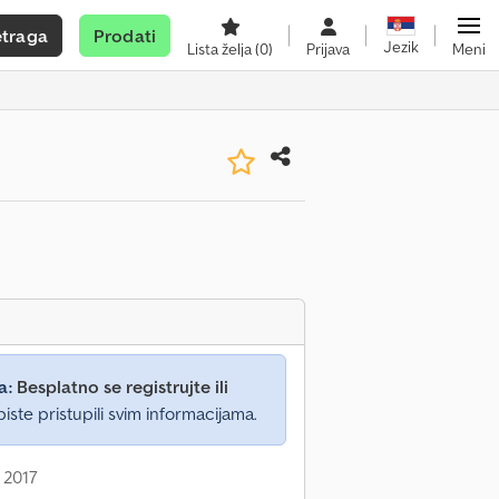
etraga
Prodati
Jezik
Lista želja
(0)
Prijava
Meni
a:
Besplatno se registrujte ili
iste pristupili svim informacijama.
 2017