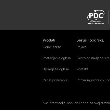
Prodati
Servis i podrška
Cene i tarife
Prijava
Postavljanje oglasa
Često postavljana pit
Upravljajte oglase
Kontakt
Pečat poverenja
Primer ugovora o kupo
Sve informacije, ponude i cene na ovoj stran