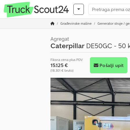
Građevinske mašine
Generator struje / ge
Agregat
Caterpillar
DE50GC - 50 k
Fiksna cena plus PDV
15.125 €
Pošalji upit
(18.301 € bruto)