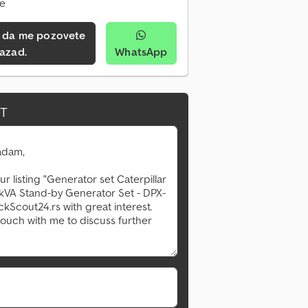
ne
azad.
WhatsApp
IT