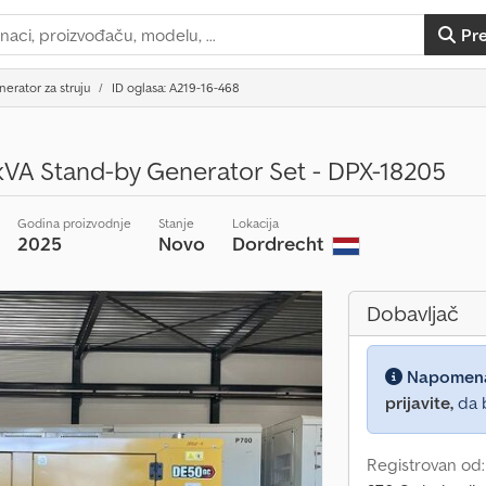
Pr
nerator za struju
ID oglasa: A219-16-468
VA Stand-by Generator Set - DPX-18205
Godina proizvodnje
Stanje
Lokacija
2025
Novo
Dordrecht
Dobavljač
Napomen
prijavite,
da b
Registrovan od: