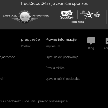
TruckScout24.rs je zvanični sponzor:
preduzeće
Pravne informacije
Poslovi
Impresum
Blog
Fac
anja/Pomoć
Opšti uslovi poslovanja
Pravila tržišta
vini
Izjava o zaštiti podataka
ici su neobavezujuće i nisu pravno obavezujuće!