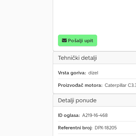
Pošalji upit
Tehnički detalji
Vrsta goriva:
dizel
Proizvođač motora:
Caterpillar C3.
Detalji ponude
ID oglasa:
A219-16-468
Referentni broj:
DPX-18205