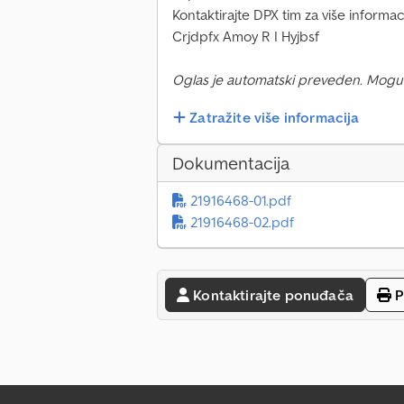
Kontaktirajte DPX tim za više informaci
Crjdpfx Amoy R I Hyjbsf
Oglas je automatski preveden. Mogu
Zatražite više informacija
Dokumentacija
21916468-01.pdf
21916468-02.pdf
Kontaktirajte ponuđača
P