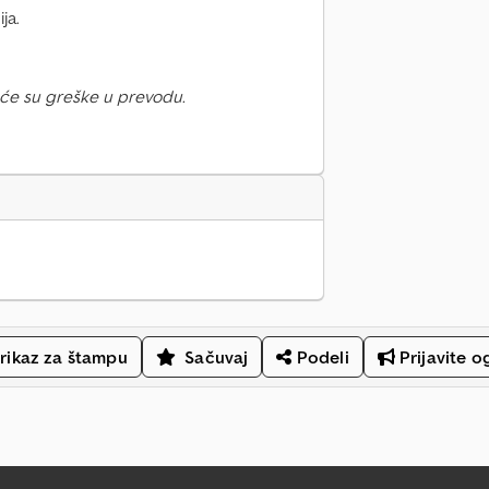
ja.
će su greške u prevodu.
rikaz za štampu
Sačuvaj
Podeli
Prijavite o