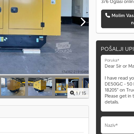
376 Oglasi onli
Molim Vas da me pozovete
n
POŠALJI UP
Poruka*
1
/
15
Naziv*