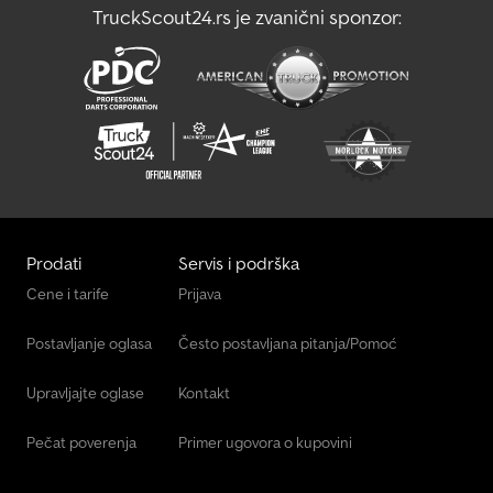
TruckScout24.rs je zvanični sponzor:
Prodati
Servis i podrška
Cene i tarife
Prijava
Postavljanje oglasa
Često postavljana pitanja/Pomoć
Upravljajte oglase
Kontakt
Pečat poverenja
Primer ugovora o kupovini