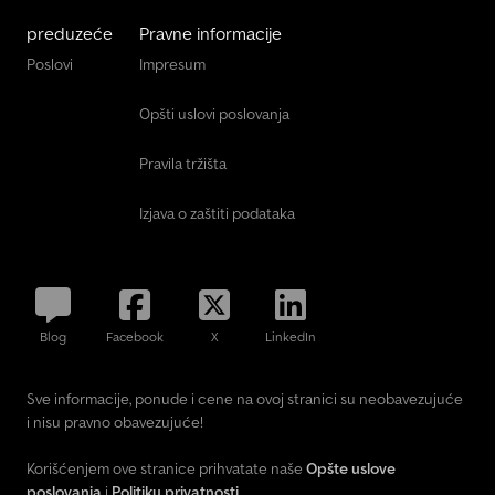
preduzeće
Pravne informacije
Poslovi
Impresum
Opšti uslovi poslovanja
Pravila tržišta
Izjava o zaštiti podataka
Blog
Facebook
X
LinkedIn
Sve informacije, ponude i cene na ovoj stranici su neobavezujuće
i nisu pravno obavezujuće!
Korišćenjem ove stranice prihvatate naše
Opšte uslove
poslovanja
i
Politiku privatnosti
.