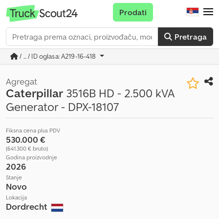
Prodati
Pretraga
/ ... / ID oglasa: A219-16-418
Agregat
Caterpillar
3516B HD - 2.500 kVA
Generator - DPX-18107
Fiksna cena plus PDV
530.000 €
(641.300 € bruto)
Godina proizvodnje
2026
Stanje
Novo
Lokacija
Dordrecht