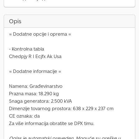
Opis
= Dodatne opcije i oprema =
- Kontrolna tabla
Chedpjy R I Ecjfx Ak Usa
= Dodatne informacije =
Namena: Građevinarstvo
Prazna masa: 18.290 kg
Snaga generatora: 2.500 kVA
Dimenzije tovarnog prostora: 638 x 229 x 237 cm
CE oznaka: da
Za više informacija obratite se DPX timu.
Oglas je automatski preveden. Moguće su greške u