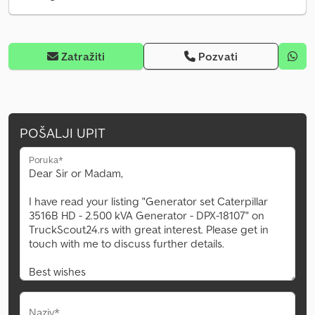
Zatražiti
Pozvati
POŠALJI UPIT
Poruka*
Naziv*