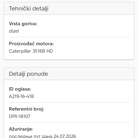
Tehnički detalji
Vrsta goriva:
dizel
Proizvođač motora:
Caterpillar 3516B HD
Detalji ponude
ID oglasa:
A219-16-418
Referentni broj:
DPX-18107
Ažuriranje:
последњи пут дана 24.07.2026