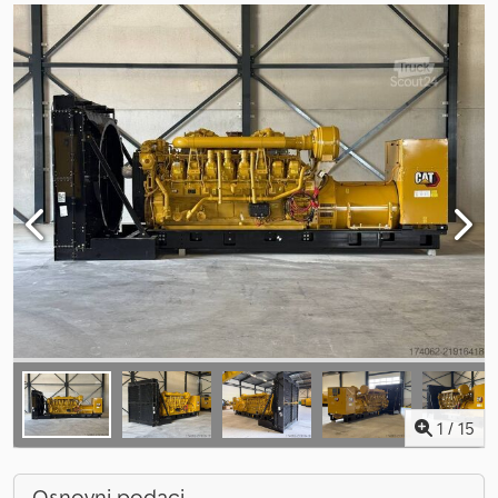
1
/
15
Osnovni podaci