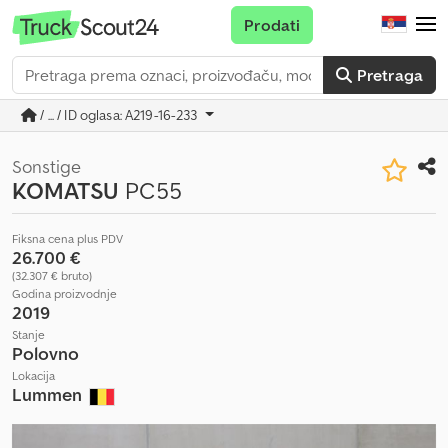
Prodati
Pretraga
/ ... / ID oglasa: A219-16-233
Sonstige
KOMATSU
PC55
Fiksna cena plus PDV
26.700 €
(32.307 € bruto)
Godina proizvodnje
2019
Stanje
Polovno
Lokacija
Lummen