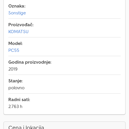
Oznaka:
Sonstige
Proizvođač:
KOMATSU
Model:
PC55
Godina proizvodnje:
2019
Stanje:
polovno
Radni sati:
2.763 h
Cena i lokacija