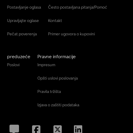
Postavljanje oglasa
Često postavljana pitanja/Pomoć
Upravljajte oglase
Kontakt
Pečat poverenja
Primer ugovora o kupovini
preduzeće
Pravne informacije
Poslovi
Impresum
Opšti uslovi poslovanja
Pravila tržišta
Izjava o zaštiti podataka