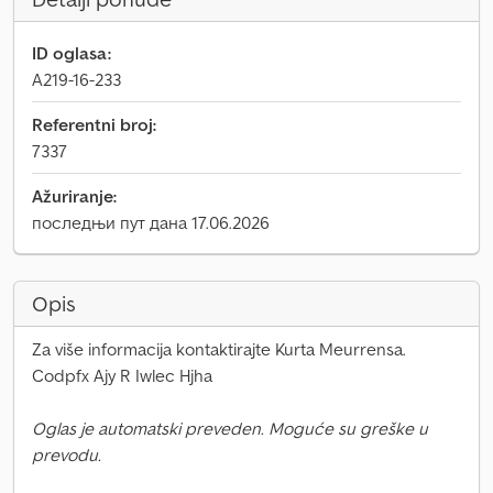
ID oglasa:
A219-16-233
Referentni broj:
7337
Ažuriranje:
последњи пут дана 17.06.2026
Opis
Za više informacija kontaktirajte Kurta Meurrensa.
Codpfx Ajy R Iwlec Hjha
Oglas je automatski preveden. Moguće su greške u
prevodu.