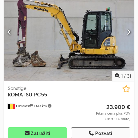
1
/
31
Sonstige
KOMATSU
PC55
23.900 €
Lummen
1.413 km
Fiksna cena plus PDV
(28.919 € bruto)
Zatražiti
Pozvati