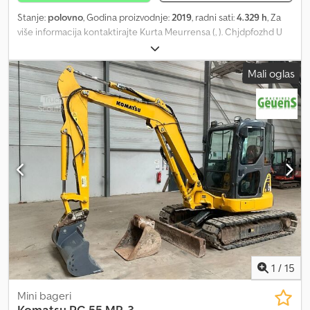
Stanje:
polovno
, Godina proizvodnje:
2019
, radni sati:
4.329 h
, Za
više informacija kontaktirajte Kurta Meurrensa (, ). Chjdpfozhd U
Ssx Ac Hoa
Mali oglas
1
/
15
Mini bageri
Komatsu
PC 55 MR-3