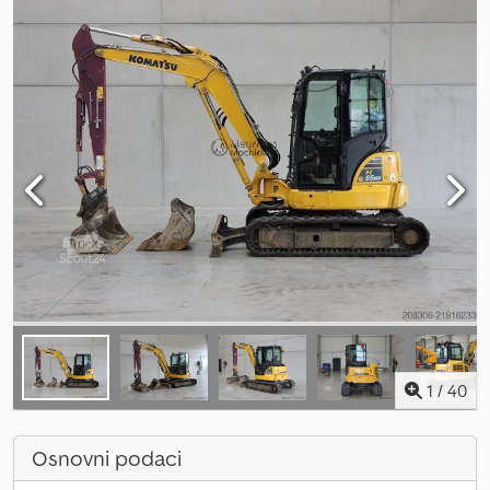
1
/
40
Osnovni podaci