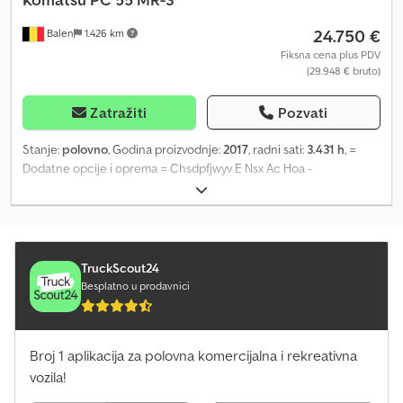
24.750 €
Balen
1.426 km
Fiksna cena plus PDV
(29.948 € bruto)
Zatražiti
Pozvati
Stanje:
polovno
, Godina proizvodnje:
2017
, radni sati:
3.431 h
, =
Dodatne opcije i oprema = Chsdpfjwyv E Nsx Ac Hoa -
Automatska/hidraulična brza spojka - Planirna kašika - Standardna
uskla kašika = Dodatne informacije = Pogon: gusenice Težina
praznog vozila: 5.400 kg Za više informacija obratite se Geertu
Geuensu.
TruckScout24
Besplatno u prodavnici
Broj 1 aplikacija za polovna komercijalna i rekreativna
vozila!