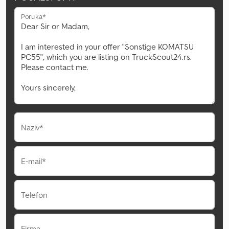
Poruka*
Naziv*
E-mail*
Telefon
Firma