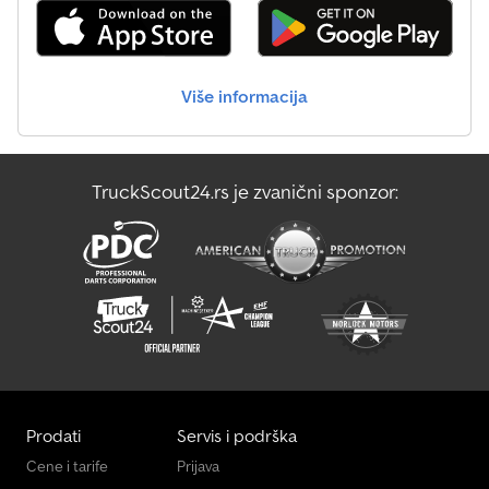
Više informacija
TruckScout24.rs je zvanični sponzor:
Prodati
Servis i podrška
Cene i tarife
Prijava