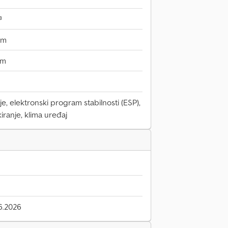
³
mm
mm
e, elektronski program stabilnosti (ESP),
kiranje, klima uređaj
6.2026