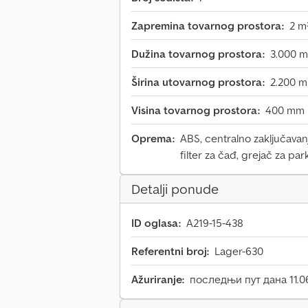
Zapremina tovarnog prostora:
2 m
Dužina tovarnog prostora:
3.000 
Širina utovarnog prostora:
2.200 
Visina tovarnog prostora:
400 mm
Oprema:
ABS, centralno zaključavanj
filter za čađ, grejač za par
Detalji ponude
ID oglasa:
A219-15-438
Referentni broj:
Lager-630
Ažuriranje:
последњи пут дана 11.0