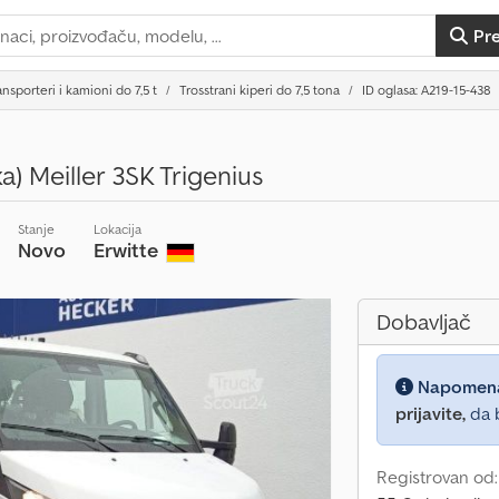
Pr
ansporteri i kamioni do 7,5 t
Trosstrani kiperi do 7,5 tona
ID oglasa: A219-15-438
a) Meiller 3SK Trigenius
Stanje
Lokacija
Novo
Erwitte
Dobavljač
Napomen
prijavite,
da b
Registrovan od