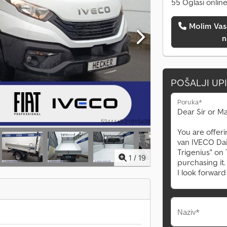
55 Oglasi onlin
Molim Vas da me pozovete
n
POŠALJI UP
Poruka*
1
/
19
Naziv*