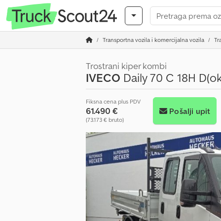
Transportna vozila i komercijalna vozila
Tr
Trostrani kiper kombi
IVECO
Daily 70 C 18H D(ok
Fiksna cena plus PDV
61.490 €
Pošalji upit
(73.173 € bruto)