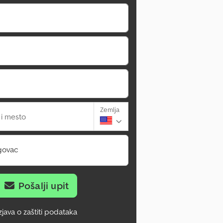
Zemlja
 i mesto
govac
Pošalji upit
zjava o zaštiti podataka