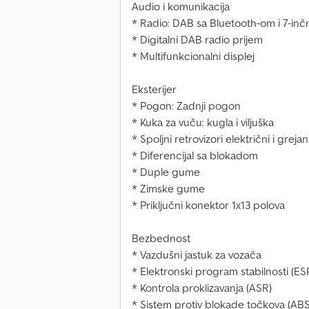
Audio i komunikacija
* Radio: DAB sa Bluetooth-om i 7-inč
* Digitalni DAB radio prijem
* Multifunkcionalni displej
Eksterijer
* Pogon: Zadnji pogon
* Kuka za vuču: kugla i viljuška
* Spoljni retrovizori električni i grejan
* Diferencijal sa blokadom
* Duple gume
* Zimske gume
* Priključni konektor 1x13 polova
Bezbednost
* Vazdušni jastuk za vozača
* Elektronski program stabilnosti (ES
* Kontrola proklizavanja (ASR)
* Sistem protiv blokade točkova (ABS