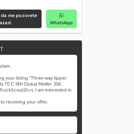
e
azad.
WhatsApp
IT