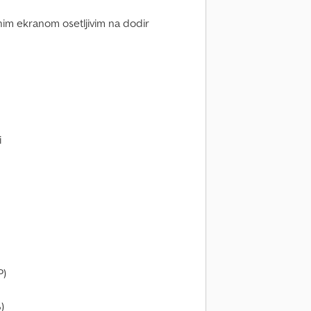
nim ekranom osetljivim na dodir
i
P)
)