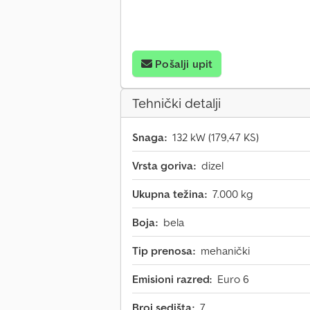
Pošalji upit
Tehnički detalji
Snaga:
132 kW (179,47 KS)
Vrsta goriva:
dizel
Ukupna težina:
7.000 kg
Boja:
bela
Tip prenosa:
mehanički
Emisioni razred:
Euro 6
Broj sedišta:
7