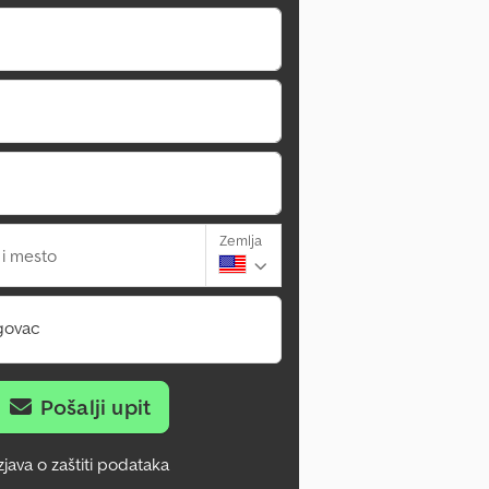
Zemlja
 i mesto
govac
Pošalji upit
zjava o zaštiti podataka