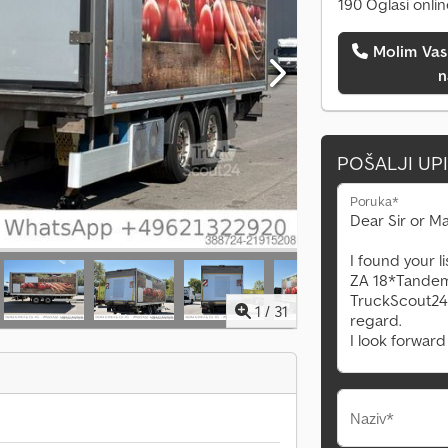
190 Oglasi onli
Molim Vas da me pozovete
n
POŠALJI UP
Poruka*
1
/
31
Naziv*