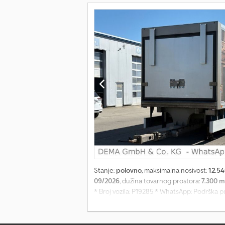
Stanje:
polovno
, maksimalna nosivost:
12.54
09/2026
, dužina tovarnog prostora:
7.300 
* Broj vozila: P19285 * WhatsApp: Podrška p
Potpuna vazdušna suspenzija Crjdjzgp Hwspf
podizanje i spuštanje * EBS * Wüllhorst 250
385/55R22,5 * Gume - 2. osovina 385/55R22,5 