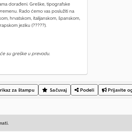
ijama dorađeni. Greške, tipografske
vremenu. Rado ćemo vas poslužiti na
m, hrvatskom, italijanskom, španskom,
apskom jeziku (?????).
će su greške u prevodu.
rikaz za štampu
Sačuvaj
Podeli
Prijavite o
mati.