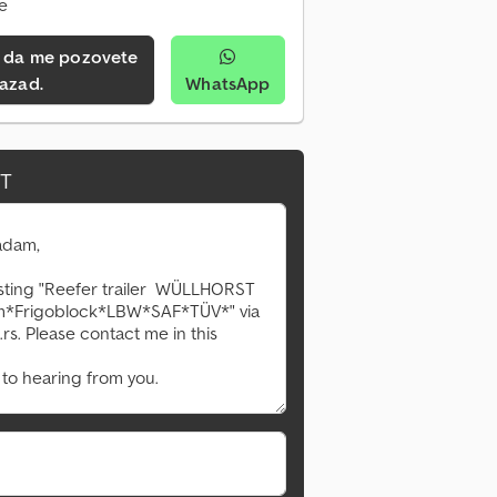
ne
azad.
WhatsApp
IT