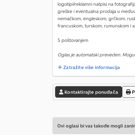
logotipi/reklamni natpisi na fotograf
greške i eventualna prodaja u među
nemačkom, engleskom, grčkom, rusko
francuskom, turskom, rumunskom i ar
S poštovanjem
Oglas je automatski preveden. Mogu
Zatražite više informacija
Kontaktirajte ponuđača
P
Ovi oglasi bi vas takođe mogli zani