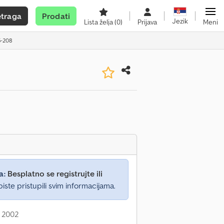
etraga
Prodati
Jezik
Lista želja
(0)
Prijava
Meni
5-208
a:
Besplatno se registrujte ili
iste pristupili svim informacijama.
: 2002