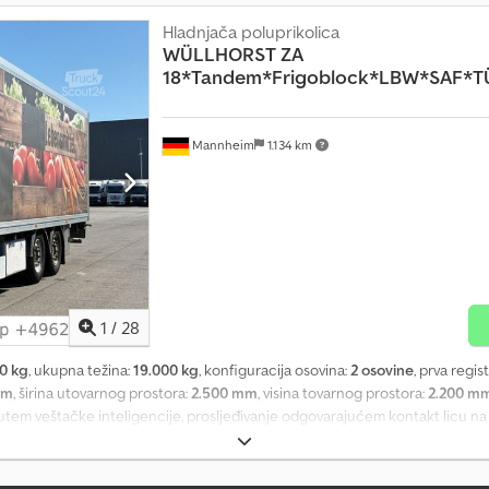
Hladnjača poluprikolica
WÜLLHORST ZA
18*Tandem*Frigoblock*LBW*SAF*T
Mannheim
1.134 km
1
/
28
0 kg
, ukupna težina:
19.000 kg
, konfiguracija osovina:
2 osovine
, prva regis
mm
, širina utovarnog prostora:
2.500 mm
, visina tovarnog prostora:
2.200 m
utem veštačke inteligencije, prosljeđivanje odgovarajućem kontakt licu na 
x Am Eof * Frigoblock EK25 U rashladna jedinica * Hlađenje tokom vožnje/
0 kg platforma za utovar * Kutija za odlaganje * Disk kočnice * Sistem za u
* Unutrašnje dimenzije: D: 7,30 m, Š: 2,50 m, V: 2,20 m * Tehnički pregled d