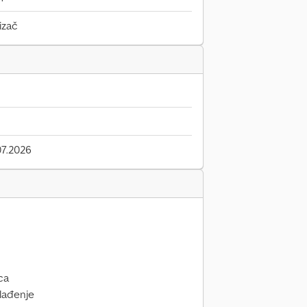
izač
7.2026
ca
hlađenje