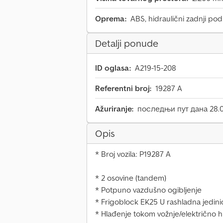
Oprema:
ABS, hidraulični zadnji pod
Detalji ponude
ID oglasa:
A219-15-208
Referentni broj:
19287 A
Ažuriranje:
последњи пут дана 28.0
Opis
* Broj vozila: P19287 A
* 2 osovine (tandem)
* Potpuno vazdušno ogibljenje
* Frigoblock EK25 U rashladna jedini
* Hlađenje tokom vožnje/električno 