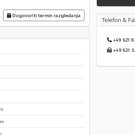
Dogovoriti termin razgledanja
Telefon & Fa
+49 621 8.
+49 621 3..
mm
mm
m