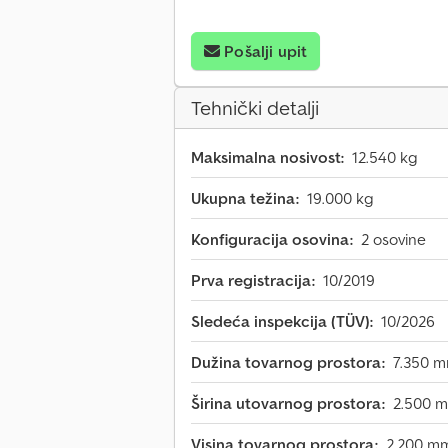
Pošalji upit
Tehnički detalji
Maksimalna nosivost:
12.540 kg
Ukupna težina:
19.000 kg
Konfiguracija osovina:
2 osovine
Prva registracija:
10/2019
Sledeća inspekcija (TÜV):
10/2026
Dužina tovarnog prostora:
7.350 
Širina utovarnog prostora:
2.500 
Visina tovarnog prostora:
2.200 m