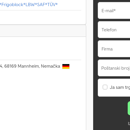
Frigoblock*LBW*SAF*TÜV*
E-mail*
Telefon
Firma
 34, 68169 Mannheim, Nemačka
Poštanski broj
Ja sam tr
I