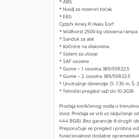
* ABS
* Nosilj za rezervni točak
* EBS
Cjdpfx Amey R Hwks Eorf
* Wüllhorst 2500 kg utovarna rampa
* Sanduk za alat
* Kočnice na diskovima
* Sistem za utovar
* SAF osovine
* Gume – 1. osovina 385/55R22,5
* Gume – 2. osovina 385/55R22,5
* Unutrašnje dimenzije: D: 7,35 m, Š: 
* Tehnički pregled važi do 10-2026
Prodaja korišćenog vozila u trenutnom 
izvoz. Prodaja se vrši uz isključenje 
444 BGB). Bez garancije ili drugih ob
Preporučuje se pregled i probna vož
funkcionalnost dodatne opreme/ekst