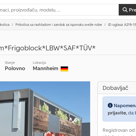
Pr
ikolica
Prikolica sa rashladom i sanduk za isporuku sveže robe
ID oglasa: A219-1
m*Frigoblock*LBW*SAF*TÜV*
Stanje
Lokacija
Polovno
Mannheim
Dobavljač
Napomen
prijavite,
da b
Registrovan od