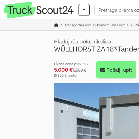
Transportna vozila i komercijalna vozila
Pr
Hladnjača poluprikolica
WÜLLHORST ZA 18*Tande
Fiksna cena plus PDV
5.000 €
Pošalji upit
5.500 €
(5.950 € bruto)