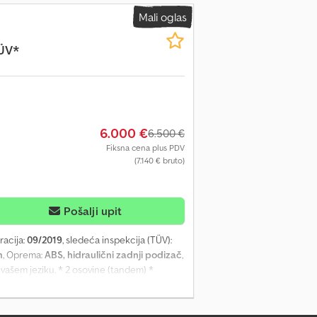
Mali oglas
ÜV*
6.000 €
6.500 €
Fiksna cena plus PDV
(7.140 € bruto)
Pošalji upit
tracija:
09/2019
, sledeća inspekcija (TÜV):
m
, Oprema:
ABS, hidraulični zadnji podizač
,
vašem jeziku. * 2 osovine (tandem) *
električno hlađenje * ABS * Uređaj za
tovar * SAF osovine * Gume - 1. osovina
o 09.2026. Prodaja polovnog vozila u