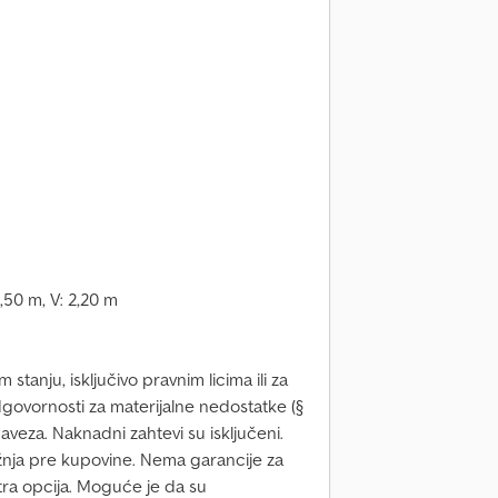
2,50 m, V: 2,20 m
stanju, isključivo pravnim licima ili za
odgovornosti za materijalne nedostatke (§
aveza. Naknadni zahtevi su isključeni.
nja pre kupovine. Nema garancije za
ra opcija. Moguće je da su