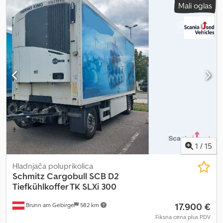
Mali oglas
tovarnog prostora:
2.700 mm
, zapremina tovarnog prostora:
46
m³
, suspencija:
vazduh
, boja:
bela
, Godina proizvodnje:
2017
, tip
prenosa:
mehanički
, Oprema:
ABS
, Sopstvena težina: 5940 kg,
dozvoljena ukupna težina: 18000 kg, prostor za teret (D Š V): 7000
mm x 2460 mm x 2700 mm, zapremina prostora za teret: 46 m³,
vazdušna suspenzija, elektronski sistem kočenja EBS, zaštita od
prskanja, aluminijumske felne: ALCOA DuraBright, ROTOS osovine
SCB 9 t, podizanje i spuštanje, gume 385/55R22,5, međuosovinsko
rastojanje 5050, SCHMITZ nadogradnja tipa sanduk, Thermo King
SLXi300 D/E sa 2902 radna sata, solarni panel, temperatura +30 do
-30 stepeni, radni sati 2902, dužina prostora za teret 7,0 m,
WSM000002014109, ponuda bez obaveze, zadržavamo pravo na
greške i prodaju pre ponude. Slika ne mora da odgovara ponudi.
Dksdpfxoznd S Re Apbjr
1
/
15
Hladnjača poluprikolica
Schmitz Cargobull
SCB D2
Tiefkühlkoffer TK SLXi 300
17.900 €
Brunn am Gebirge
582 km
Fiksna cena plus PDV