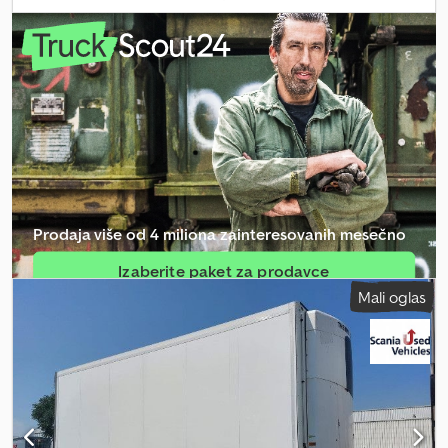
osovine
, sledeća inspekcija (TÜV):
09/2026
, dužina tovarnog
prostora:
7.300 mm
, Godina proizvodnje:
2018
, Oprema:
ABS,
hidraulični zadnji podizač, rashladna jedinica
, Sa Thermoking-
om Dkjdpfx Apsy Urdkebjr Sa TÜV-om Godina proizvodnje: 2018 18t
dozvoljena ukupna masa
Prodaja više od 4 miliona zainteresovanih mesečno
Izaberite paket za prodavce
Mali oglas
Kreiraj pojedinačni oglas