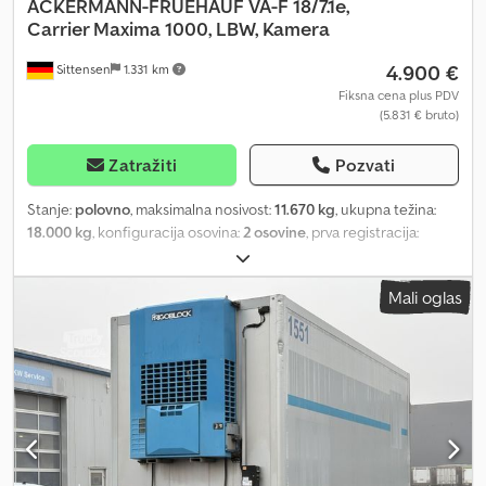
ACKERMANN-FRUEHAUF
VA-F 18/7.1e,
Carrier Maxima 1000, LBW, Kamera
4.900 €
Sittensen
1.331 km
Fiksna cena plus PDV
(5.831 € bruto)
Zatražiti
Pozvati
Stanje:
polovno
, maksimalna nosivost:
11.670 kg
, ukupna težina:
18.000 kg
, konfiguracija osovina:
2 osovine
, prva registracija:
08/2009
, dužina tovarnog prostora:
7.050 mm
, širina utovarnog
prostora:
2.495 mm
, visina tovarnog prostora:
2.250 mm
,
Mali oglas
zapremina tovarnog prostora:
40 m³
, ukupna dužina:
9.050 mm
,
ukupna širina:
2.600 mm
, ukupna visina:
3.700 mm
, Oprema:
ABS,
hidraulični zadnji podizač
, Izolirana nadgradnja za hlađenje, pod
od aluminijumske rebraste limene ploče, 2 vezne šine sa svake
strane, Carrier rashladna jedinica, tip: Maxima 1000, dizel-
električna, radni sati: 1800 dizel sati, uređaj za merenje
temperature, BÄR utovarna rampa, tip: C2000S4, maksimalna
nosivost 2000 kg, kamera za vožnju unazad, kutija za bateriju za
utovarnu rampu, povlačna ručka sa podešavanjem dužine, ABS,