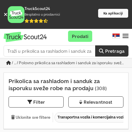
TruckScout24
Ka aplikaciji
Besplatno u prodavnici
Prodati
Pretraga
/ ... / Polovno prikolica sa rashladom i sanduk za isporuku sveže ro
Prikolica sa rashladom i sanduk za
isporuku sveže robe na prodaju
(308)
Filter
Relevantnost
Transportna vozila i komercijalna vozila
Uklonite sve filtere