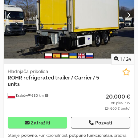
težina: 7.090 kg Dkedpszmv Afefx Apber Nosivost: 10.910 kg 2 JOST
osovine Električno-dizel rashladna jedinica Carrier Supra 850
Unutrašnje dimenzije: Dužina: 725 cm Širina: 249 cm Visina: 244 cm
Zadnji deo se zatvara pomoću podizne platforme Platforma Bär
2500 kg Vizuelno i tehničko stanje je veoma dobro. Na
raspolaganju 5 identičnih prikolica.
1
/
24
Hladnjača prikolica
ROHR
refrigerated trailer / Carrier / 5
units
20.000 €
Kraków
680 km
VB plus PDV
(24.600 € bruto)
Zatražiti
Pozvati
Stanje:
polovno
, Funkcionalnost:
potpuno funkcionalan
, prazna