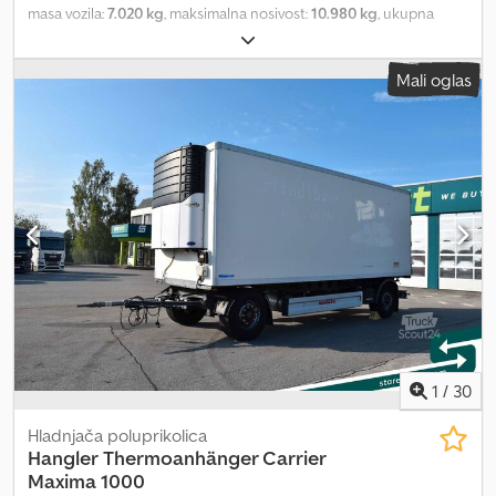
masa vozila:
7.020 kg
, maksimalna nosivost:
10.980 kg
, ukupna
težina:
18.000 kg
, konfiguracija osovina:
2 osovine
, dužina
tovarnog prostora:
7.250 mm
, širina utovarnog prostora:
2.490
Mali oglas
mm
, visina tovarnog prostora:
2.440 mm
, suspencija:
vazduh
, boja:
bela
, Godina proizvodnje:
2019
, Oprema:
hidraulični zadnji
podizač, rashladna jedinica
, Rashladna prikolica ROHR / Carrier
Supra 850 / Podizna platforma Bär 2500 kg / 5 jedinica Godina
2018/2019 Tehnički podaci GVW 18000 kg Težina 7020 kg Nosivost
10980 kg Dsdpfxjzmvz Us Apbokr 2 BPW osovine Električno-dizel
rashladna jedinica Carrier Supra 850 Unutrašnje dimenzije Dužina
725 cm Širina 249 cm Visina 244 cm Zadnji deo je zatvoren
podiznom platformom Platforma Bär 2500 kg Vizuelno i tehničko
stanje je veoma dobro. Dostupno 5 identičnih prikolica
1
/
30
Hladnjača poluprikolica
Hangler
Thermoanhänger Carrier
Maxima 1000