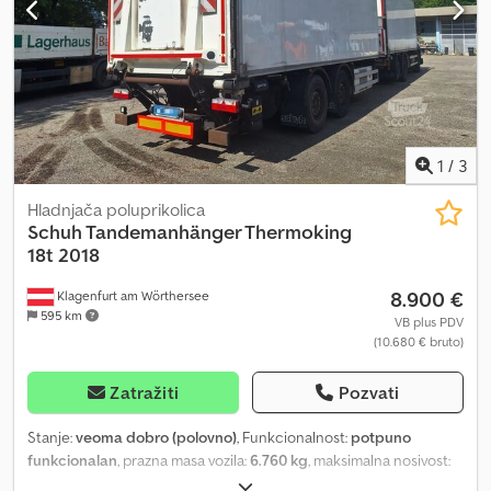
pričvršćen je za prikolicu preko BDF nosača! Rezervoar za dizel je
ugrađen na prikolicu! Prodaja u komisionoj prodaji,
neobavezujuća ponuda, zadržavamo pravo na greške i
međuprodaju. Slika ne mora odgovarati ponudi. Dkodpezr Rzgefx
Apber
1
/
3
Hladnjača poluprikolica
Schuh Tandemanhänger Thermoking
18t 2018
8.900 €
Klagenfurt am Wörthersee
595 km
VB plus PDV
(10.680 € bruto)
Zatražiti
Pozvati
Stanje:
veoma dobro (polovno)
, Funkcionalnost:
potpuno
funkcionalan
, prazna masa vozila:
6.760 kg
, maksimalna nosivost:
11.250 kg
, ukupna težina:
18.000 kg
, konfiguracija osovina:
2