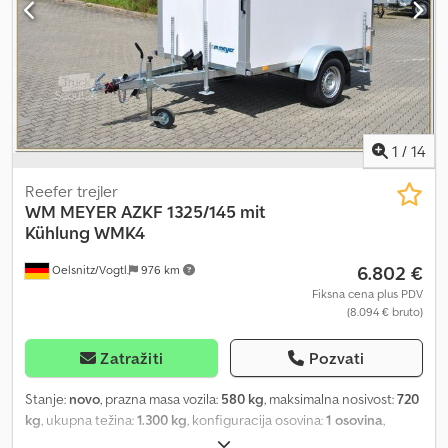
Apjznd Sweber
1
/
14
Reefer trejler
WM MEYER
AZKF 1325/145 mit
Kühlung WMK4
6.802 €
Oelsnitz/Vogtl.
976 km
Fiksna cena plus PDV
(8.094 € bruto)
Zatražiti
Pozvati
Stanje:
novo
, prazna masa vozila:
580 kg
, maksimalna nosivost:
720
kg
, ukupna težina:
1.300 kg
, konfiguracija osovina:
1 osovina
,
dužina tovarnog prostora:
2.440 mm
, širina utovarnog prostora: