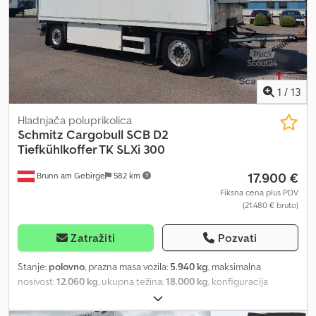
1
/
13
Hladnjača poluprikolica
Schmitz Cargobull
SCB D2
Tiefkühlkoffer TK SLXi 300
17.900 €
Brunn am Gebirge
582 km
Fiksna cena plus PDV
(21.480 € bruto)
Zatražiti
Pozvati
Stanje:
polovno
, prazna masa vozila:
5.940 kg
, maksimalna
nosivost:
12.060 kg
, ukupna težina:
18.000 kg
, konfiguracija
osovina:
2 osovine
, prva registracija:
10/2017
, dužina tovarnog
prostora:
7.000 mm
, širina utovarnog prostora:
2.460 mm
, visina