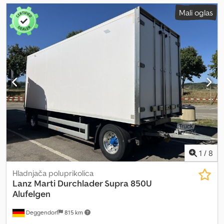
Mali oglas
1
/
8
Hladnjača poluprikolica
Lanz
Marti Durchlader Supra 850U
Alufelgen
Deggendorf
815 km