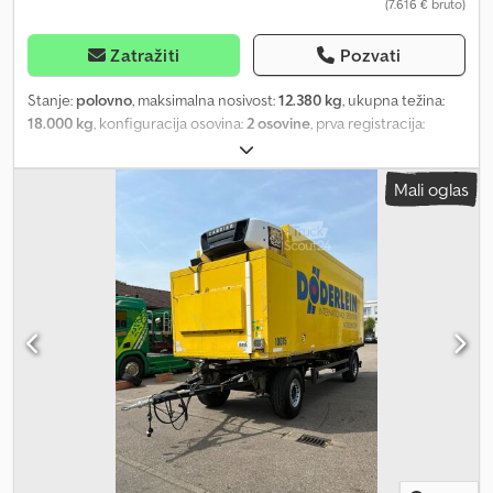
(7.616 € bruto)
Zatražiti
Pozvati
Stanje:
polovno
, maksimalna nosivost:
12.380 kg
, ukupna težina:
18.000 kg
, konfiguracija osovina:
2 osovine
, prva registracija:
09/2016
, sledeća inspekcija (TÜV):
09/2026
, dužina tovarnog
prostora:
6.800 mm
, širina utovarnog prostora:
2.500 mm
, visina
Mali oglas
tovarnog prostora:
2.200 mm
, Oprema:
ABS, hidraulični zadnji
podizač
, * Broj vozila: P19241 M WhatsApp: Veštačka inteligencija,
preusmeravanje ka odgovornom kontaktu na Vašem jeziku * 2
osovine * Potpuno vazdušno ogibljenje * Frigoblock HK23
rashladni agregat * Hlađenje tokom vožnje/električno hlađenje *
ABS * Uređaj za podizanje i spuštanje Dsdpfx Asyw Dugopbskr *
EBS * BÄR platforma za utovar, kapacitet 2000 kg * Disk kočnice *
BPW osovine * Pneumatici 1. osovine 385/55R22,5 * Pneumatici 2.
osovine 385/55R22,5 * Unutrašnje dimenzije (D: 6,80 m, Š: 2,50 m, V:
2,20 m) * Tehnički pregled važi do 09-2026 Prodaja polovnog
vozila u trenutnom stanju isključivo pravnim licima ili za izvoz.
Prodaja uz isključenje odgovornosti za materijalne nedostatke (§
444 BGB). Nema garancije niti prava na reklamaciju. Naknadni