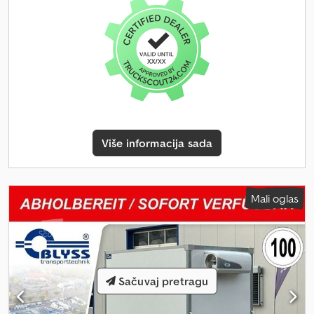
sa četvorostrukim štangama za zaključavanje Rashladna jedinica:
Carrier Supra 850 Dkodszcuhmepfx Apbor Dizel / elektro (380 V)
Cene odvojeno: - za lafetu: 4.900 € neto - za rashladni sanduk:
6.500 € neto - vozila iz Nemačke! - Tehnički pregled / kontrola: po
želji i uz doplatu novo! - Zadržavamo pravo na greške i
međuprodaju!
Više informacija sada
Mali oglas
Sačuvaj pretragu