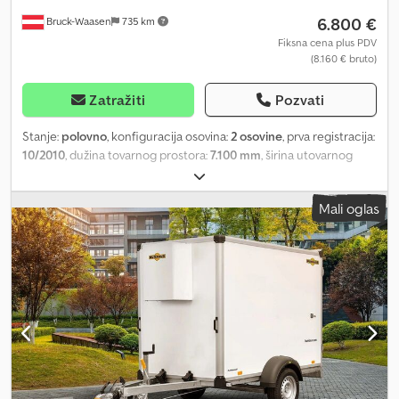
6.800 €
Bruck-Waasen
735 km
Fiksna cena plus PDV
(8.160 € bruto)
Zatražiti
Pozvati
Stanje:
polovno
, konfiguracija osovina:
2 osovine
, prva registracija:
10/2010
, dužina tovarnog prostora:
7.100 mm
, širina utovarnog
prostora:
2.460 mm
, visina tovarnog prostora:
2.400 mm
,
zapremina tovarnog prostora:
41 m³
, Godina proizvodnje:
2010
,
Mali oglas
Oprema:
ABS
, Hangler termo-prikolica Carrier Maxima 1, za
nošenje mesa, 4.830 sati Sve na jednom mestu: · Prva registracija:
27.10.2010 · Godina proizvodnje: 2010 · Broj radnih sati dizel motora:
4.830 sati · Boja: Bela · Sopa sopstvena težina: 5.750 kg · Unutrašnje
dimenzije: cca 7,10 x 2.460 x 2.400 mm (D x Š x V) · Gume: 385/65 R
22,5 · Napomena: Odmah dostupna Posebna oprema: · Carrier
Maxima 1 agregat (dizel / električni) · Datta Cold 250 zapisivač
temperature · Nadogradnja Weimann · Nosivi sistem za meso (5
traka) · Držač rezervnog točka sa rezervnim točkom · Kutija za alat ·
Uzdužno podesiva vučna šipka Standardna oprema: · 2 osovine ·
ABS · EBS · Ventil za podizanje i spuštanje · Klin · Disk kočnice ·