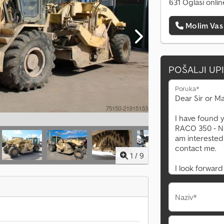
631 Oglasi onlin
Molim Vas
POŠALJI UP
Poruka*
1
/
9
Naziv*