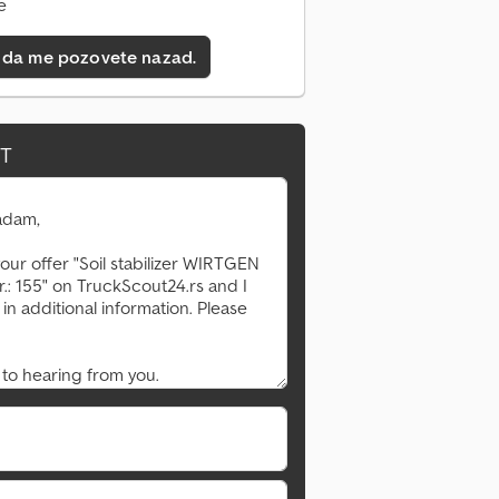
e
 da me pozovete nazad.
IT