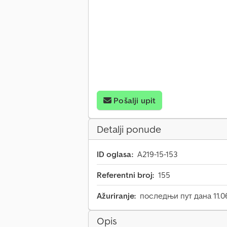
Pošalji upit
Detalji ponude
ID oglasa:
A219-15-153
Referentni broj:
155
Ažuriranje:
последњи пут дана 11.0
Opis