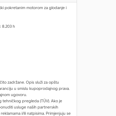
atki pokretanim motorom za glodanje i
: 8.203 h
ito zadržane. Opis služi za opštu
 garanciju u smislu kupoprodajnog prava.
ajnom ugovoru.
 tehničkog pregleda (TÜV). Ako je
nuditi usluge naših partnerskih
 reklamama i/ili natpisima. Primjenjuju se