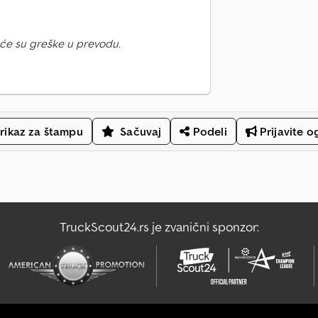
će su greške u prevodu.
rikaz za štampu
Sačuvaj
Podeli
Prijavite o
TruckScout24.rs je zvanični sponzor: