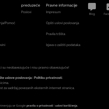
preduzeće
Pravne informacije
Poslovi
Impresum
Blog
Fac
anja/Pomoć
Opšti uslovi poslovanja
Pravila tržišta
vini
Izjava o zaštiti podataka
ici su neobavezujuće i nisu pravno obavezujuće!
te uslove poslovanja
i
Politiku privatnosti
.
icima.
za sadržaj povezanih eksternih internet stranica.
primenjuju se Google
pravila o privatnosti
i
uslovi korišćenja
.