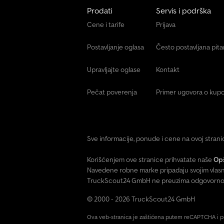
Prodati
Servis i podrška
Cene i tarife
Prijava
Postavljanje oglasa
Često postavljana pit
Upravljajte oglase
Kontakt
Pečat poverenja
Primer ugovora o kupo
Sve informacije, ponude i cene na ovoj stran
Korišćenjem ove stranice prihvatate naše
Opš
Navedene robne marke pripadaju svojim vlasn
TruckScout24 GmbH ne preuzima odgovornost 
© 2000 - 2026 TruckScout24 GmbH
Ova veb-stranica je zaštićena putem reCAPTCHA i 