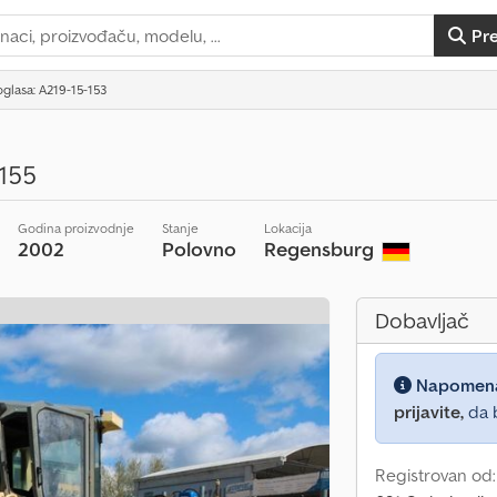
Pr
oglasa: A219-15-153
 155
Godina proizvodnje
Stanje
Lokacija
2002
Polovno
Regensburg
Dobavljač
Napomen
prijavite,
da b
Registrovan od