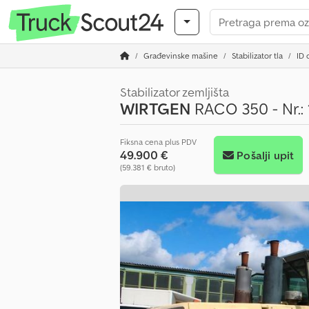
Građevinske mašine
Stabilizator tla
ID 
Stabilizator zemljišta
WIRTGEN
RACO 350 - Nr.:
Fiksna cena plus PDV
49.900 €
Pošalji upit
(59.381 € bruto)