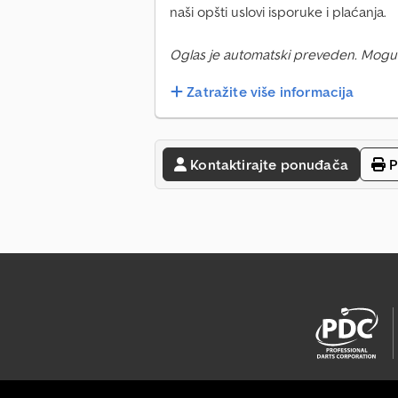
naši opšti uslovi isporuke i plaćanja.
Oglas je automatski preveden. Mogu
Zatražite više informacija
Kontaktirajte ponuđača
P