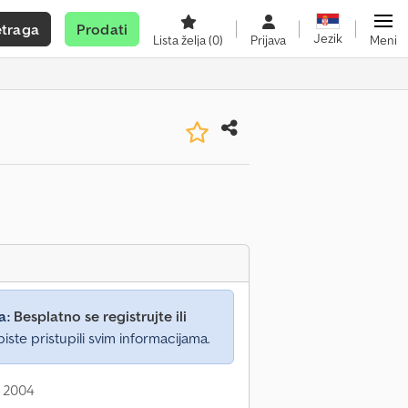
etraga
Prodati
Jezik
Lista želja
(0)
Prijava
Meni
a:
Besplatno se registrujte ili
iste pristupili svim informacijama.
: 2004