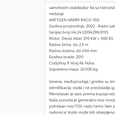
samohodni stabilizator tla sa hidrost
mešanje
WIRTGEN HAMM RACO 350
Godina proizvodnje: 2002 - Radni sati
Serijski broj: H4.24.12004299.0155
Motor: Deutz dizel, 370 kW = 500 KS
Radna širina: do 2,4 m
Radna dubina: do 450 mm
Godina izrade: 2011
Codpfxsy R Huvj Ak Hoha
Sopstvena masa: 20.500 kg
Izmene, međuprodaja i greške su izrič
identifikaciju vozila i ne predstavlja
Merodavan je opis prema kupoprod
Naša ponuda je generalno bez novog
potreban novi TÜV, rado ćemo Vam po
radionica! Vozilo može biti oblepljeno