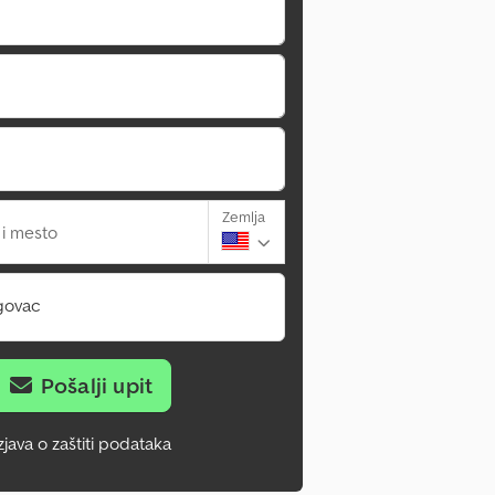
Zemlja
 i mesto
govac
Pošalji upit
zjava o zaštiti podataka