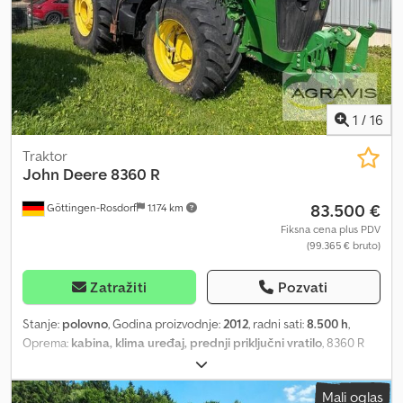
1
/
16
Traktor
John Deere
8360 R
83.500 €
Göttingen-Rosdorf
1.174 km
Fiksna cena plus PDV
(99.365 € bruto)
Zatražiti
Pozvati
Stanje:
polovno
, Godina proizvodnje:
2012
, radni sati:
8.500 h
,
Oprema:
kabina, klima uređaj, prednji priključni vratilo
, 8360 R
0010 John Deere 8360R 0020 AutoPower, 40 km/h 0030 Gume
IF600/70R30 BKT, otprilike 20% istrošenosti 0040 Gume
Mali oglas
IF800/70R38 BKT, otprilike 90% istrošenosti 0050 Degenhardt