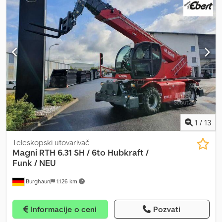
pojedinačno točak • Dimenzija gume: 385/65/22,5 Sailun • Dubina
šare u %: 90 % • Tip felne: čelik Dodatna oprema: • Broj osovina: 2 •
Proizvođač osovina: ADR • Rolo cerada • Vazdušni i uljni priključak
za drugu prikolicu Unutrašnje dimenzije tovarnog prostora cca: •
Dužina: 5.100 mm • Širina: 2.450 mm • Visina: 1.500 mm • Visina bočne
stranice: 1.500 mm • Visina utovarne površine: 1.400 mm Verzija
nadgradnje: • Desna portala • Desni uklonjivi stub • Leva strana
deljena • Zadnja strana deljena • Bočno produženje za rasuti
materijal Crodpsv Nz Ehefx Ab Eef Zadržavamo pravo na prodaju,
greške i tipografske greške.
1
/
13
Teleskopski utovarivač
Magni
RTH 6.31 SH / 6to Hubkraft /
Funk / NEU
Burghaun
1.126 km
Informacije o ceni
Pozvati