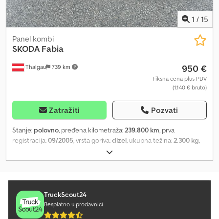
1
/
15
Panel kombi
SKODA
Fabia
950 €
Thalgau
739 km
Fiksna cena plus PDV
(1.140 € bruto)
Zatražiti
Pozvati
Stanje:
polovno
, pređena kilometraža:
239.800 km
, prva
registracija:
09/2005
, vrsta goriva:
dizel
, ukupna težina:
2.300 kg
,
sledeća inspekcija (TÜV):
09/2024
, boja:
zeleno
, tip prenosa:
mehanički
, emisioni razred:
Euro 5
, broj sedišta:
2
, Godina
proizvodnje:
2005
, Oprema:
ABS
, Sve je odlično Crjdpfsyd T Hqox
Ab Eef
TruckScout24
Besplatno u prodavnici