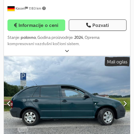
Kassel
1.183 km
Informacije o ceni
Pozvati
Stanje:
polovno
, Godina proizvodnje:
2024
, Oprema:
kompresovani vazdušni kočioni sistem
,
Mali oglas