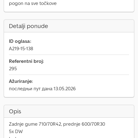
pogon na sve točkove
Detalji ponude
ID oglasa:
A219-15-138
Referentni broj:
295
Ažuriranje:
последњи пут дана 13.05.2026
Opis
Zadnje gume 710/70R42, prednje 600/70R30
5x DW