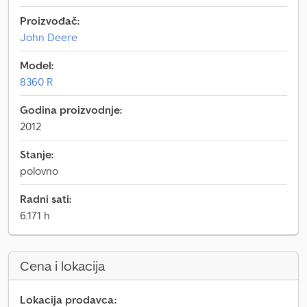
Proizvođač:
John Deere
Model:
8360 R
Godina proizvodnje:
2012
Stanje:
polovno
Radni sati:
6.171 h
Cena i lokacija
Lokacija prodavca: