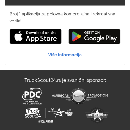
Broj 1 aplikacija za polovna komercijalna i rekreativna
vozila!
Više informacija
TruckScout24.rs je zvanični sponzor: