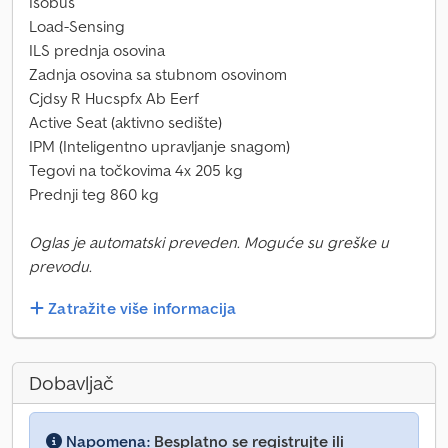
Isobus
Load-Sensing
ILS prednja osovina
Zadnja osovina sa stubnom osovinom
Cjdsy R Hucspfx Ab Eerf
Active Seat (aktivno sedište)
IPM (Inteligentno upravljanje snagom)
Tegovi na točkovima 4x 205 kg
Prednji teg 860 kg
Oglas je automatski preveden. Moguće su greške u
prevodu.
Zatražite više informacija
Dobavljač
Napomena:
Besplatno se registrujte ili