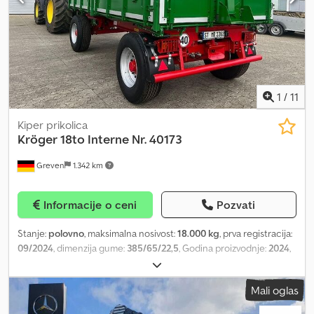
1
/
11
Kiper prikolica
Kröger
18to Interne Nr. 40173
Greven
1.342 km
Informacije o ceni
Pozvati
Stanje:
polovno
, maksimalna nosivost:
18.000 kg
, prva registracija:
09/2024
, dimenzija gume:
385/65/22,5
, Godina proizvodnje:
2024
,
Razgledanje je moguće samo uz prethodni dogovor. Vešanje: •
Prva osovina: lisnato vešanje • Druga osovina: lisnato vešanje
Mali oglas
Kočnice: • Prva osovina: doboš kočnice • Druga osovina: doboš
kočnice Gume: • Prva osovina: pojedinačno točak • Druga osovina: