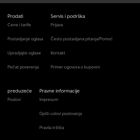
Prodati
Servis i podrška
Cene i tarife
Prijava
Postavljanje oglasa
Često postavljana pitanja/Pomoć
Upravljajte oglase
Kontakt
Pečat poverenja
Primer ugovora o kupovini
preduzeće
Pravne informacije
Poslovi
Impresum
Opšti uslovi poslovanja
Pravila tržišta