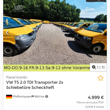
prednja hidraulika 0060 5 dvosmernih hidrauličnih upravljačkih
ventila, zadnja strana Codpszr Agnofx Ab Eerf 0070 Hidraulični
gornji zglob 0080 Sistem za regulaciju pritiska u zavisnosti od
opterećenja (Load Sensing) 0090 Kabina, klima uređaj 0100
Mehaničko oslanjanje kabine 0110 JD sistem upravljanja
1
/
11
Panel kombi
VW
T5 2.0 TDI Transporter 2x
Schiebetüre Scheckheft
4.999 €
Pfeffenhausen
869 km
Fiksna cena plus PDV
(5.949 € bruto)