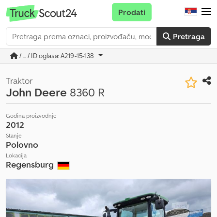
Prodati
Pretraga
/ ... / ID oglasa: A219-15-138
Traktor
John Deere
8360 R
Godina proizvodnje
2012
Stanje
Polovno
Lokacija
Regensburg