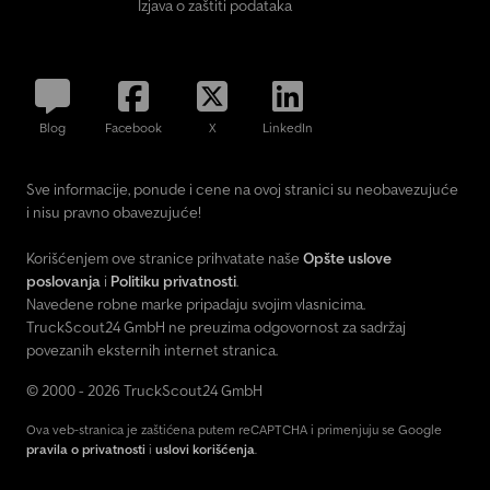
Izjava o zaštiti podataka
Blog
Facebook
X
LinkedIn
Sve informacije, ponude i cene na ovoj stranici su neobavezujuće
i nisu pravno obavezujuće!
Korišćenjem ove stranice prihvatate naše
Opšte uslove
poslovanja
i
Politiku privatnosti
.
Navedene robne marke pripadaju svojim vlasnicima.
TruckScout24 GmbH ne preuzima odgovornost za sadržaj
povezanih eksternih internet stranica.
© 2000 - 2026 TruckScout24 GmbH
Ova veb-stranica je zaštićena putem reCAPTCHA i primenjuju se Google
pravila o privatnosti
i
uslovi korišćenja
.