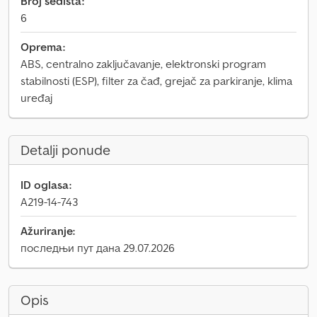
Broj sedišta:
6
Oprema:
ABS, centralno zaključavanje, elektronski program
stabilnosti (ESP), filter za čađ, grejač za parkiranje, klima
uređaj
Detalji ponude
ID oglasa:
A219-14-743
Ažuriranje:
последњи пут дана 29.07.2026
Opis