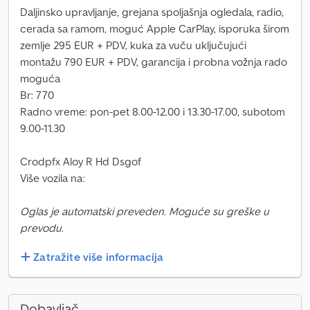
Daljinsko upravljanje, grejana spoljašnja ogledala, radio,
cerada sa ramom, moguć Apple CarPlay, isporuka širom
zemlje 295 EUR + PDV, kuka za vuču uključujući
montažu 790 EUR + PDV, garancija i probna vožnja rado
moguća
Br: 770
Radno vreme: pon-pet 8.00-12.00 i 13.30-17.00, subotom
9.00-11.30
Crodpfx Aloy R Hd Dsgof
Više vozila na:
Oglas je automatski preveden. Moguće su greške u
prevodu.
Zatražite više informacija
Dobavljač