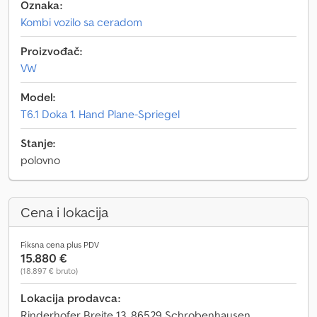
Oznaka:
Kombi vozilo sa ceradom
Proizvođač:
VW
Model:
T6.1 Doka 1. Hand Plane-Spriegel
Stanje:
polovno
Cena i lokacija
Fiksna cena plus PDV
15.880 €
(18.897 € bruto)
Lokacija prodavca:
Rinderhofer Breite 13, 86529 Schrobenhausen,