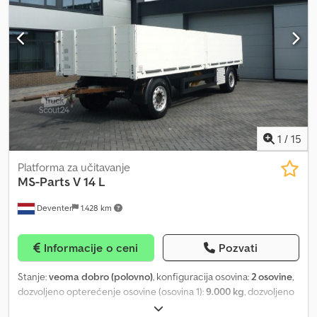
1
/
15
Platforma za učitavanje
MS-Parts
V 14 L
Deventer
1.428 km
Informacije o ceni
Pozvati
Stanje:
veoma dobro (polovno)
, konfiguracija osovina:
2 osovine
,
dozvoljeno opterećenje osovine (osovina 1):
9.000 kg
, dozvoljeno
opterećenje osovine (osovina 2):
9.000 kg
, prva registracija: