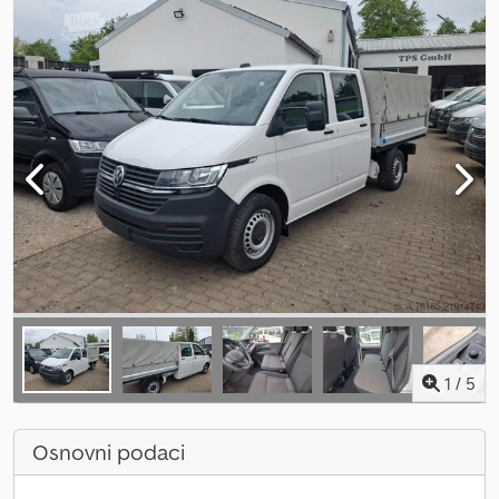
1
/
5
Osnovni podaci