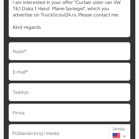
Naziv*
E-mail*
Telefon
Firma
Zemlja
Poštanski broj i mesto