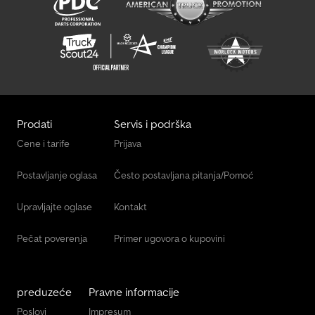
Prodati
Servis i podrška
Cene i tarife
Prijava
Postavljanje oglasa
Često postavljana pitanja/Pomoć
Upravljajte oglase
Kontakt
Pečat poverenja
Primer ugovora o kupovini
preduzeće
Pravne informacije
Poslovi
Impresum