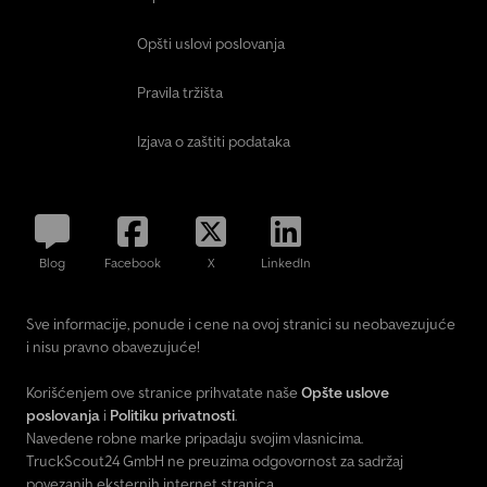
Opšti uslovi poslovanja
Pravila tržišta
Izjava o zaštiti podataka
Blog
Facebook
X
LinkedIn
Sve informacije, ponude i cene na ovoj stranici su neobavezujuće
i nisu pravno obavezujuće!
Korišćenjem ove stranice prihvatate naše
Opšte uslove
poslovanja
i
Politiku privatnosti
.
Navedene robne marke pripadaju svojim vlasnicima.
TruckScout24 GmbH ne preuzima odgovornost za sadržaj
povezanih eksternih internet stranica.