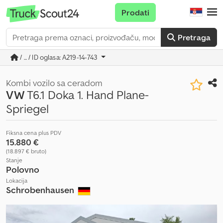
Prodati
Pretraga
/ ... / ID oglasa: A219-14-743
Kombi vozilo sa ceradom
VW
T6.1 Doka 1. Hand Plane-
Spriegel
Fiksna cena plus PDV
15.880 €
(18.897 € bruto)
Stanje
Polovno
Lokacija
Schrobenhausen