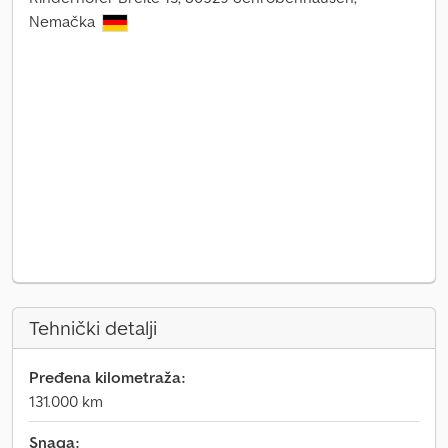
Nemačka
Tehnički detalji
Pređena kilometraža:
131.000 km
Snaga: