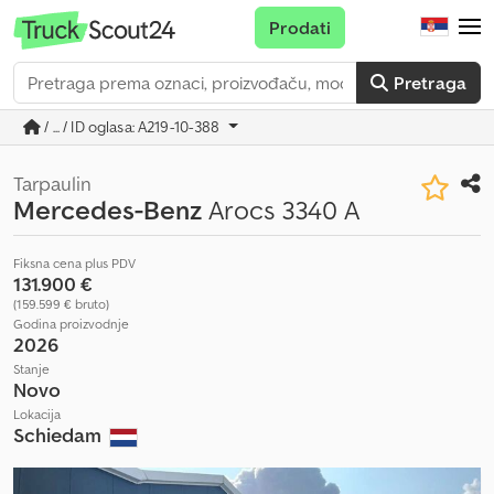
Prodati
Pretraga
/ ... / ID oglasa: A219-10-388
Tarpaulin
Mercedes-Benz
Arocs 3340 A
Fiksna cena plus PDV
131.900 €
(159.599 € bruto)
Godina proizvodnje
2026
Stanje
Novo
Lokacija
Schiedam