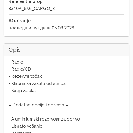
Referentni broj:
3340A_6X6_CARGO_3
Ažuriranje:
последњи пут дана 05.08.2026
Opis
- Radio
- Radio/CD
- Rezervni točak
- Klapna za zaštitu od sunca
- Kutija za alat
= Dodatne opcije i oprema =
- Aluminijumski rezervoar za gorivo
- Lisnato vešanje