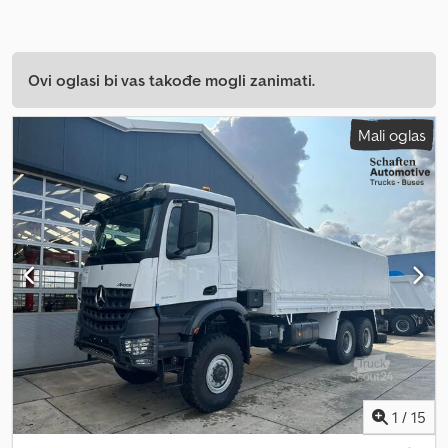
Ovi oglasi bi vas takođe mogli zanimati.
Mali oglas
1
/
15