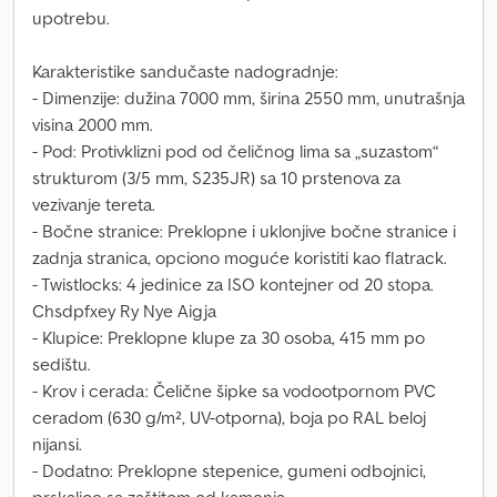
upotrebu.
Karakteristike sandučaste nadogradnje:
- Dimenzije: dužina 7000 mm, širina 2550 mm, unutrašnja
visina 2000 mm.
- Pod: Protivklizni pod od čeličnog lima sa „suzastom“
strukturom (3/5 mm, S235JR) sa 10 prstenova za
vezivanje tereta.
- Bočne stranice: Preklopne i uklonjive bočne stranice i
zadnja stranica, opciono moguće koristiti kao flatrack.
- Twistlocks: 4 jedinice za ISO kontejner od 20 stopa.
Chsdpfxey Ry Nye Aigja
- Klupice: Preklopne klupe za 30 osoba, 415 mm po
sedištu.
- Krov i cerada: Čelične šipke sa vodootpornom PVC
ceradom (630 g/m², UV-otporna), boja po RAL beloj
nijansi.
- Dodatno: Preklopne stepenice, gumeni odbojnici,