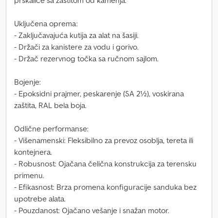
prskalice sa zaštitom od kamenja.
Uključena oprema:
- Zaključavajuća kutija za alat na šasiji.
- Držači za kanistere za vodu i gorivo.
- Držač rezervnog točka sa ručnom sajlom.
Bojenje:
- Epoksidni prajmer, peskarenje (SA 2½), voskirana
zaštita, RAL bela boja.
Odlične performanse:
- Višenamenski: Fleksibilno za prevoz osoblja, tereta ili
kontejnera.
- Robusnost: Ojačana čelična konstrukcija za terensku
primenu.
- Efikasnost: Brza promena konfiguracije sanduka bez
upotrebe alata.
- Pouzdanost: Ojačano vešanje i snažan motor.