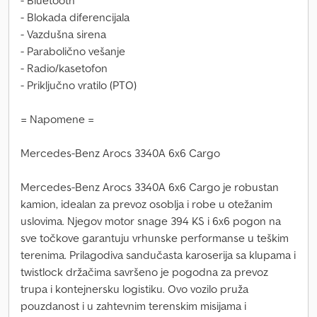
- Bluetooth
- Blokada diferencijala
- Vazdušna sirena
- Parabolično vešanje
- Radio/kasetofon
- Priključno vratilo (PTO)
= Napomene =
Mercedes-Benz Arocs 3340A 6x6 Cargo
Mercedes-Benz Arocs 3340A 6x6 Cargo je robustan
kamion, idealan za prevoz osoblja i robe u otežanim
uslovima. Njegov motor snage 394 KS i 6x6 pogon na
sve točkove garantuju vrhunske performanse u teškim
terenima. Prilagodiva sandučasta karoserija sa klupama i
twistlock držačima savršeno je pogodna za prevoz
trupa i kontejnersku logistiku. Ovo vozilo pruža
pouzdanost i u zahtevnim terenskim misijama i