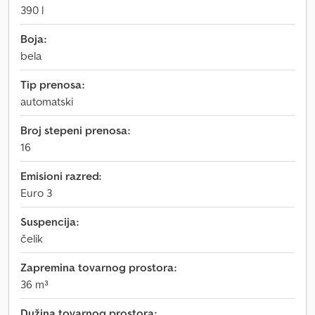
390 l
Boja:
bela
Tip prenosa:
automatski
Broj stepeni prenosa:
16
Emisioni razred:
Euro 3
Suspencija:
čelik
Zapremina tovarnog prostora:
36 m³
Dužina tovarnog prostora: