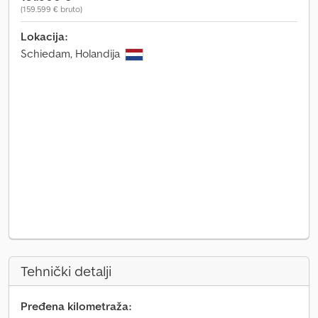
(159.599 € bruto)
Lokacija:
Schiedam, Holandija
Tehnički detalji
Pređena kilometraža: