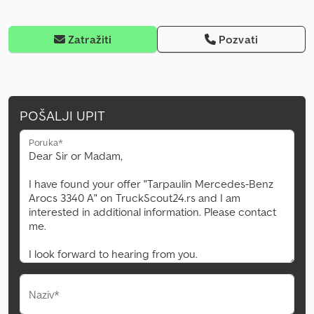
Zatražiti
Pozvati
POŠALJI UPIT
Poruka*
Naziv*