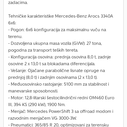
zadacima.
Tehničke karakteristike Mercedes-Benz Arocs 3340A
6x6:
- Pogon: 6x6 konfiguracija za maksimalnu vuču na
terenu.
- Dozvoljena ukupna masa vozila (GVW): 27 tona,
pogodna za transport teških tereta.
- Konfiguracija osovina: prednja osovina 8,0 t, zadnje
osovine 2 x 13,0 t sa blokadama diferencijala.
- Vešanje: Ojačane parabolične lisnate opruge na
prednjoj (8,0 t) i zadnjim osovinama (2 x 13,0 t).
- Međuosovinsko rastojanje: 5100 mm za stabilnost i
manevarske sposobnosti.
- Motor: 12,8-litarski šestocilindrični redni OM460 Euro
III, 394 KS (290 kW), 1900 Nm.
- Menjač: Mercedes PowerShift 3 sa offroad modom i
razvodnim menjačem VG 3000-3W.
- Pneumatici: 365/85 R 20, optimizovani za terensku