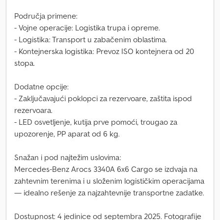
Područja primene:
- Vojne operacije: Logistika trupa i opreme.
- Logistika: Transport u zabačenim oblastima.
- Kontejnerska logistika: Prevoz ISO kontejnera od 20
stopa.
Dodatne opcije:
- Zaključavajući poklopci za rezervoare, zaštita ispod
rezervoara.
- LED osvetljenje, kutija prve pomoći, trougao za
upozorenje, PP aparat od 6 kg.
Snažan i pod najtežim uslovima:
Mercedes-Benz Arocs 3340A 6x6 Cargo se izdvaja na
zahtevnim terenima i u složenim logističkim operacijama
— idealno rešenje za najzahtevnije transportne zadatke.
Dostupnost: 4 jedinice od septembra 2025. Fotografije