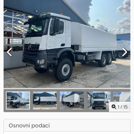
1
/
15
Osnovni podaci