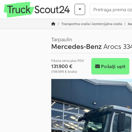
Transportna vozila i komercijalna vozila
Ka
Tarpaulin
Mercedes-Benz
Arocs 33
Fiksna cena plus PDV
131.900 €
Pošalji upit
(159.599 € bruto)