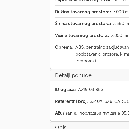
Dužina tovarnog prostora:
7.000 
Širina utovarnog prostora:
2.550 
Visina tovarnog prostora:
2.000 m
Oprema:
ABS, centralno zaključavanj
podešavanje prozora, klima 
tempomat
Detalji ponude
ID oglasa:
A219-09-853
Referentni broj:
3340A_6X6_CARG
Ažuriranje:
последњи пут дана 05.
Opis