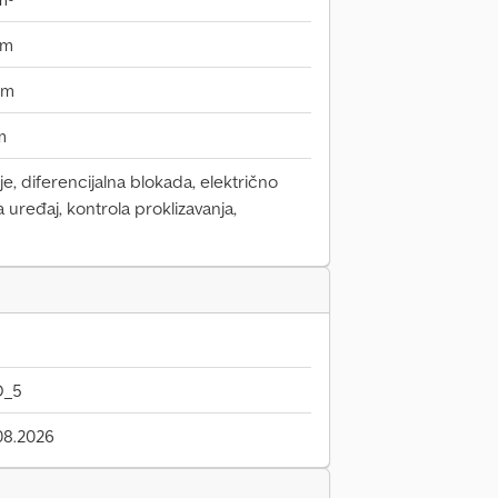
mm
mm
m
e, diferencijalna blokada, električno
uređaj, kontrola proklizavanja,
O_5
08.2026