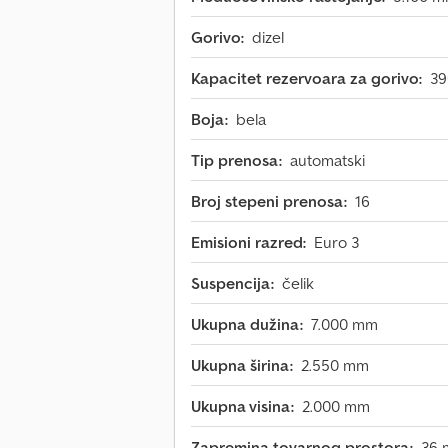
Gorivo:
dizel
Kapacitet rezervoara za gorivo:
39
Boja:
bela
Tip prenosa:
automatski
Broj stepeni prenosa:
16
Emisioni razred:
Euro 3
Suspencija:
čelik
Ukupna dužina:
7.000 mm
Ukupna širina:
2.550 mm
Ukupna visina:
2.000 mm
Zapremina tovarnog prostora:
36 