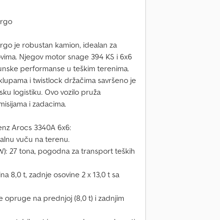
argo
o je robustan kamion, idealan za
ovima. Njegov motor snage 394 KS i 6x6
unske performanse u teškim terenima.
klupama i twistlock držačima savršeno je
ku logistiku. Ovo vozilo pruža
isijama i zadacima.
enz Arocs 3340A 6x6:
alnu vuču na terenu.
): 27 tona, pogodna za transport teških
a 8,0 t, zadnje osovine 2 x 13,0 t sa
e opruge na prednjoj (8,0 t) i zadnjim