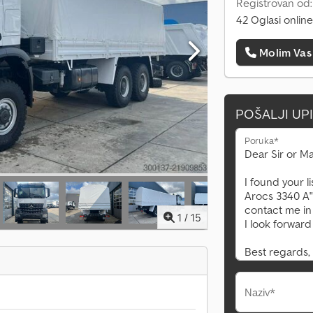
Registrovan od
42 Oglasi online
Molim Vas
POŠALJI UP
Poruka*
1
/
15
Naziv*