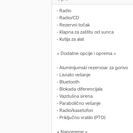
- Radio
- Radio/CD
- Rezervni točak
- Klapna za zaštitu od sunca
- Kutija za alat
= Dodatne opcije i oprema =
- Aluminijumski rezervoar za gorivo
- Lisnato vešanje
- Bluetooth
- Blokada diferencijala
- Vazdušna sirena
- Parabolično vešanje
- Radio/kasetofon
- Priključno vratilo (PTO)
= Napomene =