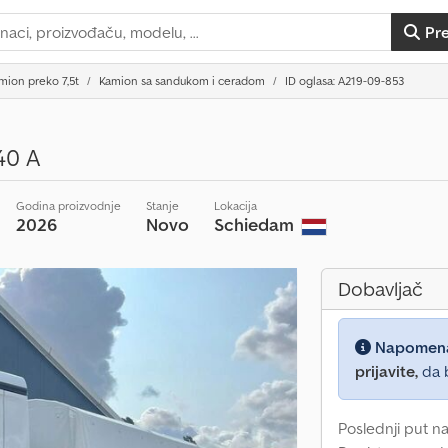
Pr
mion preko 7,5t
Kamion sa sandukom i ceradom
ID oglasa: A219-09-853
40 A
Godina proizvodnje
Stanje
Lokacija
2026
Novo
Schiedam
Dobavljač
Napomen
prijavite,
da b
Poslednji put na