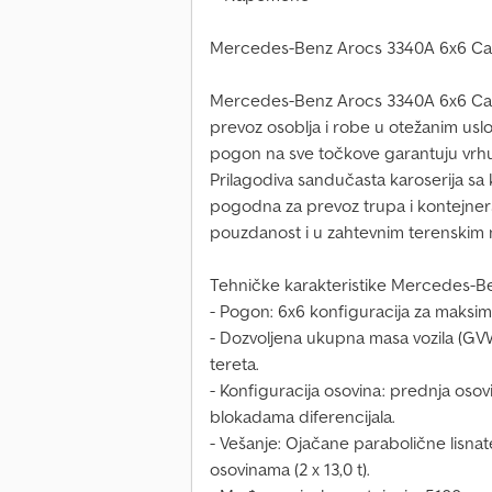
Mercedes-Benz Arocs 3340A 6x6 C
Mercedes-Benz Arocs 3340A 6x6 Carg
prevoz osoblja i robe u otežanim usl
pogon na sve točkove garantuju vrh
Prilagodiva sandučasta karoserija sa 
pogodna za prevoz trupa i kontejners
pouzdanost i u zahtevnim terenskim m
Tehničke karakteristike Mercedes-B
- Pogon: 6x6 konfiguracija za maksim
- Dozvoljena ukupna masa vozila (GVW
tereta.
- Konfiguracija osovina: prednja osovin
blokadama diferencijala.
- Vešanje: Ojačane parabolične lisnat
osovinama (2 x 13,0 t).