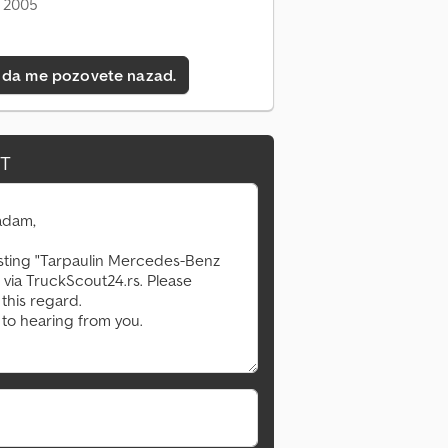
: 2005
 da me pozovete nazad.
IT