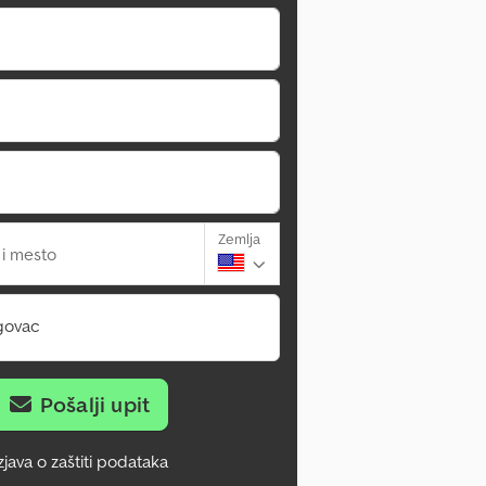
Zemlja
 i mesto
govac
Pošalji upit
zjava o zaštiti podataka