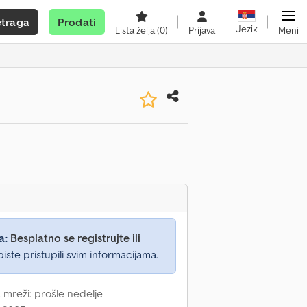
etraga
Prodati
Jezik
Lista želja
(0)
Prijava
Meni
a:
Besplatno se registrujte ili
iste pristupili svim informacijama.
 mreži: prošle nedelje