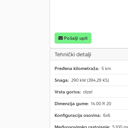
Pošalji upit
Tehnički detalji
Pređena kilometraža:
5 km
Snaga:
290 kW (394,29 KS)
Vrsta goriva:
dizel
Dimenzija gume:
14.00 R 20
Konfiguracija osovina:
6x6
Međuosovinsko rastojanje:
5.100 