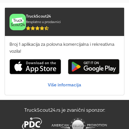
čelična konstrukcija peskirana, potom definisane vidljive površine
metalizovane i vr
TruckScout24
Besplatno u prodavnici
Broj 1 aplikacija za polovna komercijalna i rekreativna
vozila!
Više informacija
TruckScout24.rs je zvanični sponzor: