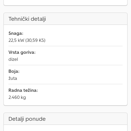
Tehnički detalji
Snaga:
22,5 kW (30,59 KS)
Vrsta goriva:
dizel
Boja:
žuta
Radna težina:
2.460 kg
Detalji ponude