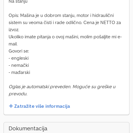
Na stanju
Opis: Mašina je u dobrom stanju, motor i hidraulični
sistem su veoma čisti i rade odlično. Cena je NETTO za
izvoz.
Ukoliko imate pitanja o ovoj mašini, molim pošaljite mi e-
mail.
Govori se:
- engleski
- nemački
- mađarski
Oglas je automatski preveden. Moguće su greške u
prevodu.
Zatražite više informacija
Dokumentacija