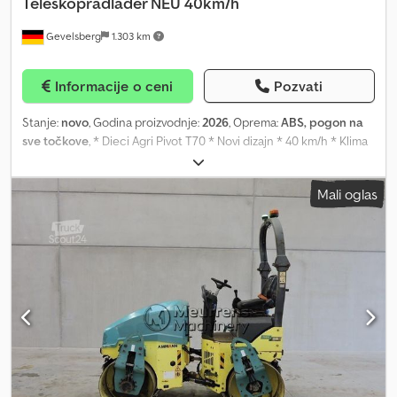
Teleskopradlader NEU 40km/h
Gevelsberg
1.303 km
Informacije o ceni
Pozvati
Stanje:
novo
, Godina proizvodnje:
2026
, Oprema:
ABS, pogon na
sve točkove
, * Dieci Agri Pivot T70 * Novi dizajn * 40 km/h * Klima
uređaj * Teleskopski utovarivač * Teleskopski točkaš * Točkaš *
Zglobni utovarivač * Godina proizvodnje: 2026 * Novo vozilo *
Mali oglas
Maksimalna nosivost: 3000 kg * Masa praznog vozila: 7150 kg *
Ukupne dimenzije: 5685 mm x 2200 mm x 2680 mm * Poluprečnik
okretanja: 4,55 m * Maksimalna visina podizanja: 5200 mm *
Kapacitet prevrtanja pri skupljenom kranu: 4500 kg * Nosivost
prema EN474.3 (80 %) pri skupljenom kranu: 3000 kg * Maksimalna
brzina: 40 km/h * Perkins dizel motor Crjdpfx Ajtr S E Rohief *
Zapremina motora: 3621 cm³ * Maksimalna snaga: 85,9 kW (115 KS)
* Emisioni standardi: Stage V/Tier 4f * Hidraulični sistem * Protok
hidraulične pumpe: 117 l/min * Maksimalni radni pritisak: 25 MPa *
Tip pogona: Hidrostatski Shift on Fly sa elektronskom regulacijom,
promjena stepena prenosa u vožnji i ECO-funkcija * Prigušivanje