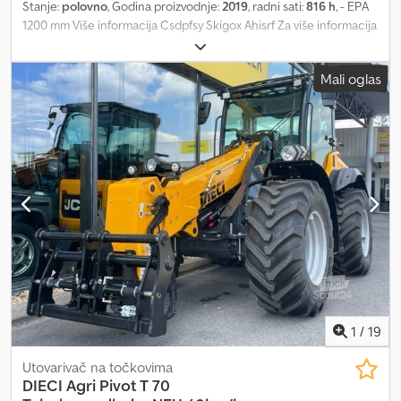
Stanje:
polovno
, Godina proizvodnje:
2019
, radni sati:
816 h
, - EPA
1200 mm Više informacija Csdpfsy Skigox Ahisrf Za više informacija
kontaktirajte Kurt Meurrens, ()
Mali oglas
1
/
19
Utovarivač na točkovima
DIECI
Agri Pivot T 70