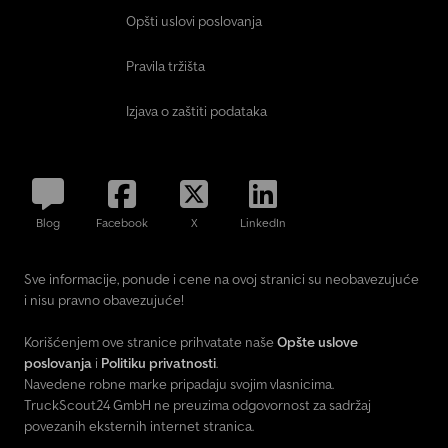
Opšti uslovi poslovanja
Pravila tržišta
Izjava o zaštiti podataka
Blog
Facebook
X
LinkedIn
Sve informacije, ponude i cene na ovoj stranici su neobavezujuće
i nisu pravno obavezujuće!
Korišćenjem ove stranice prihvatate naše
Opšte uslove
poslovanja
i
Politiku privatnosti
.
Navedene robne marke pripadaju svojim vlasnicima.
TruckScout24 GmbH ne preuzima odgovornost za sadržaj
povezanih eksternih internet stranica.