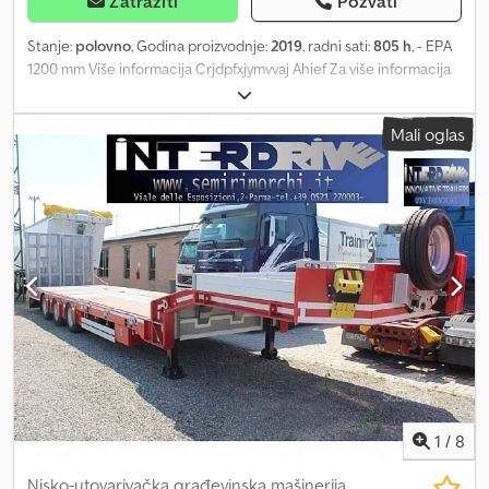
Zatražiti
Pozvati
Stanje:
polovno
, Godina proizvodnje:
2019
, radni sati:
805 h
, - EPA
1200 mm Više informacija Crjdpfxjymvvaj Ahief Za više informacija
kontaktirajte Kurt Meurrens, ()
Mali oglas
1
/
8
Nisko-utovarivačka građevinska mašinerija