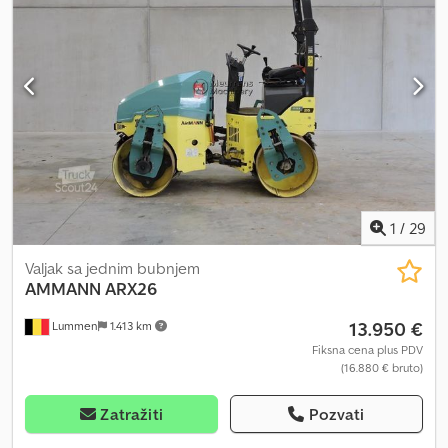
1
/
29
Valjak sa jednim bubnjem
AMMANN
ARX26
13.950 €
Lummen
1.413 km
Fiksna cena plus PDV
(16.880 € bruto)
Zatražiti
Pozvati