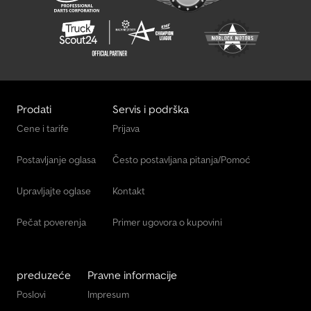
Prodati
Servis i podrška
Cene i tarife
Prijava
Postavljanje oglasa
Često postavljana pitanja/Pomoć
Upravljajte oglase
Kontakt
Pečat poverenja
Primer ugovora o kupovini
preduzeće
Pravne informacije
Poslovi
Impresum