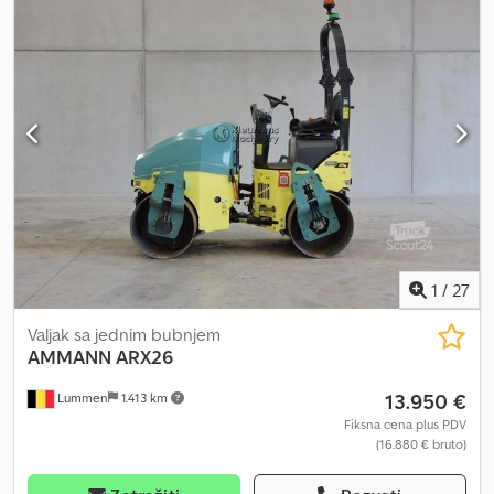
1
/
27
Valjak sa jednim bubnjem
AMMANN
ARX26
13.950 €
Lummen
1.413 km
Fiksna cena plus PDV
(16.880 € bruto)