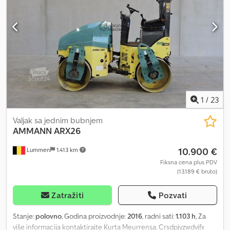
1
/
23
Valjak sa jednim bubnjem
AMMANN
ARX26
10.900 €
Lummen
1.413 km
Fiksna cena plus PDV
(13.189 € bruto)
Zatražiti
Pozvati
Stanje:
polovno
, Godina proizvodnje:
2016
, radni sati:
1.103 h
, Za
više informacija kontaktirajte Kurta Meurrensa. Crsdpjyzwdvjfx