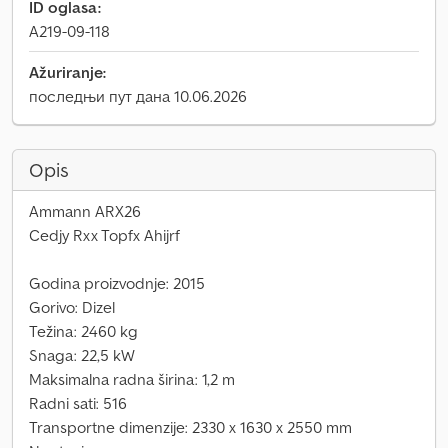
ID oglasa:
A219-09-118
Ažuriranje:
последњи пут дана 10.06.2026
Opis
Ammann ARX26
Cedjy Rxx Topfx Ahijrf
Godina proizvodnje: 2015
Gorivo: Dizel
Težina: 2460 kg
Snaga: 22,5 kW
Maksimalna radna širina: 1,2 m
Radni sati: 516
Transportne dimenzije: 2330 x 1630 x 2550 mm