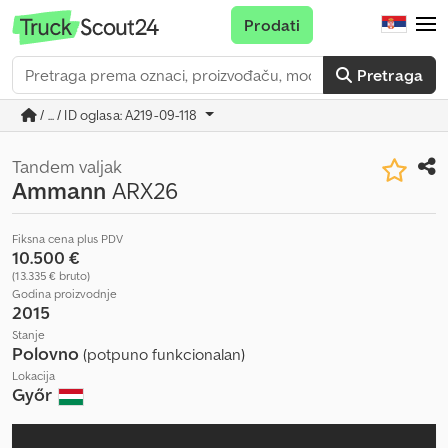
Prodati
Pretraga
/ ... / ID oglasa: A219-09-118
Tandem valjak
Ammann
ARX26
Fiksna cena plus PDV
10.500 €
(13.335 € bruto)
Godina proizvodnje
2015
Stanje
Polovno
(potpuno funkcionalan)
Lokacija
Győr