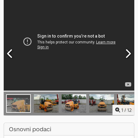
1
/
12
Osnovni podaci