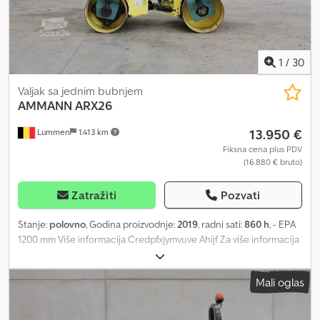
1
/
30
Valjak sa jednim bubnjem
AMMANN
ARX26
13.950 €
Lummen
1.413 km
Fiksna cena plus PDV
(16.880 € bruto)
Zatražiti
Pozvati
Stanje:
polovno
, Godina proizvodnje:
2019
, radni sati:
860 h
, - EPA
1200 mm Više informacija Credpfxjymvuve Ahijf Za više informacija
kontaktirajte Kurt Meurrens, ()
Mali oglas