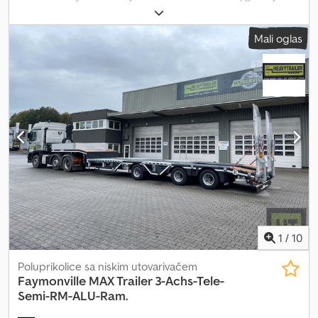
Ahiof
Mali oglas
1
/
10
Poluprikolice sa niskim utovarivačem
Faymonville
MAX Trailer 3-Achs-Tele-
Semi-RM-ALU-Ram.