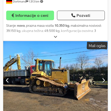
Dortmund
1.313 km
Informacije o ceni
Pozvati
Stanje:
novo
, prazna masa vozila:
10.350 kg
, maksimalna nosivost:
39.150 kg
, ukupna težina:
49.500 kg
, konfiguracija osovina:
3
osovine
, dužina tovarnog prostora:
9.300 mm
, širina utovarnog
prostora:
2.540 mm
, visina tovarnog prostora:
860 mm
, suspencija:
Mali oglas
vazduh
, dimenzija gume:
235/75 R 17,5
, boja:
siva
, Oprema:
ABS
,
Labud vrat: -Labud vrat sa zadnjim zakošenjem od oko 750 mm x
10° -3 para veznih prstenova za učvršćivanje tereta (LC 5.000 daN)
-Tvrdo drveno podnožje debljine 30 mm Transportna površina: -
Teleskopska transportna površina sa zadnjim zakošenjem oko
1.000 mm x 8° -1 par fiksno ugrađenih ležišta za točkove ispred
osovina, dimenzija oko 2.850 x 970 x 400 mm -Ležišta za točkove
sa kvadratnim protivkliznim letvama 15 x 15 mm, kao i proširenja u
donjem delu -Između 1. i 2. osovine jedan par fiksno ugrađenih
ležišta za točkove, oko 1.610 x 970 x 400 mm -3-delne uklonjive
pocinkovane poklopne ploče iznad ležišta za točkove (širina 670
mm) – maksimalno tačkasto opterećenje 5 t / komad -Utiskivanje
u zakošenje kao i zadiranje u transportnu površinu za prihvat