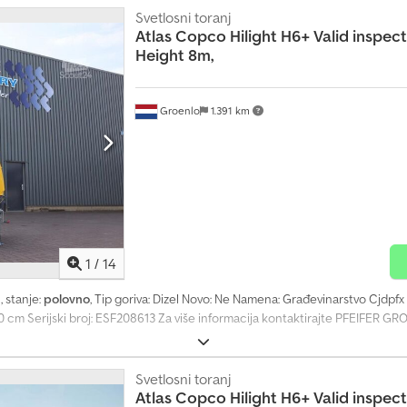
Svetlosni toranj
Atlas Copco
Hilight H6+ Valid inspe
Height 8m,
Groenlo
1.391 km
1
/
14
h
, stanje:
polovno
, Tip goriva: Dizel Novo: Ne Namena: Građevinarstvo Cjdp
0 cm Serijski broj: ESF208613 Za više informacija kontaktirajte PFEIFER GR
Svetlosni toranj
Atlas Copco
Hilight H6+ Valid inspe