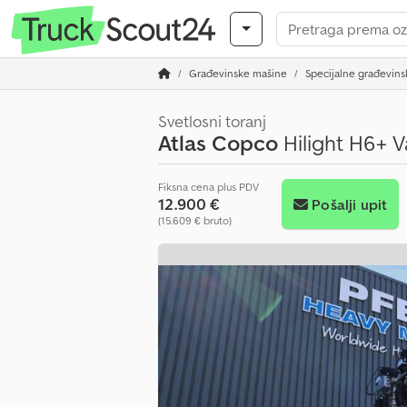
Građevinske mašine
Specijalne građevin
Svetlosni toranj
Atlas Copco
Hilight H6+ V
Fiksna cena plus PDV
12.900 €
Pošalji upit
(15.609 € bruto)