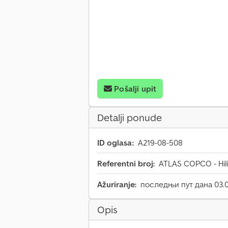
Pošalji upit
Detalji ponude
ID oglasa:
A219-08-508
Referentni broj:
ATLAS COPCO - Hili
Ažuriranje:
последњи пут дана 03.
Opis