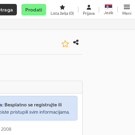
etraga
Prodati
Jezik
Lista želja
(0)
Prijava
Meni
a:
Besplatno se registrujte ili
iste pristupili svim informacijama.
: 2008