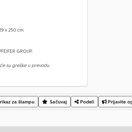
129 x 250 cm
i PFEIFER GROUP.
će su greške u prevodu.
rikaz za štampu
Sačuvaj
Podeli
Prijavite o