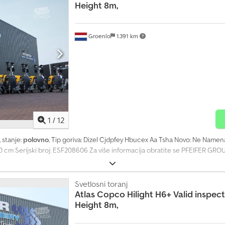
Height 8m,
Groenlo
1.391 km
1
/
12
, stanje:
polovno
, Tip goriva: Dizel Cjdpfey Hbucex Aa Tsha Novo: Ne Name
0 cm Serijski broj: ESF208606 Za više informacija obratite se PFEIFER GRO
Svetlosni toranj
Atlas Copco
Hilight H6+ Valid inspe
Height 8m,