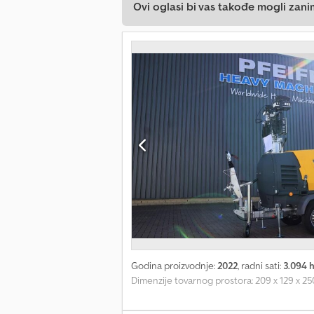
Ovi oglasi bi vas takođe mogli zani
Godina proizvodnje:
2022
, radni sati:
3.094 
Dimenzije tovarnog prostora: 209 x 129 x 25