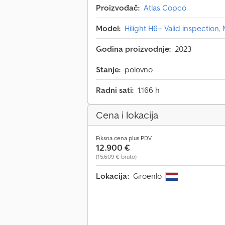
Proizvođač:
Atlas Copco
Model:
Hilight H6+ Valid inspection
Godina proizvodnje:
2023
Stanje:
polovno
Radni sati:
1.166 h
Cena i lokacija
Fiksna cena plus PDV
12.900 €
(15.609 € bruto)
Lokacija:
Groenlo