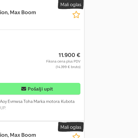
Mali oglas
ction, Max Boom
11.900 €
Fiksna cena plus PDV
(14.399 € bruto)
Pošalji upit
fx Aoy Evmwsa Toha Marka motora: Kubota
OUP.
Mali oglas
ction, Max Boom