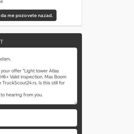
ne
 da me pozovete nazad.
IT