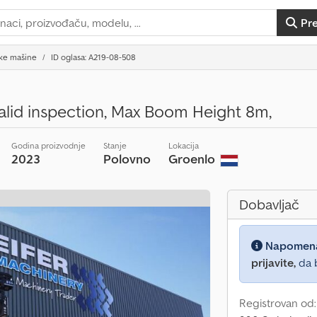
Pr
ske mašine
ID oglasa: A219-08-508
alid inspection, Max Boom Height 8m,
Godina proizvodnje
Stanje
Lokacija
2023
Polovno
Groenlo
Dobavljač
Napomen
prijavite,
da b
Registrovan od