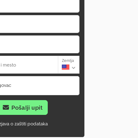
Zemlja
 i mesto
govac
Pošalji upit
zjava o zaštiti podataka