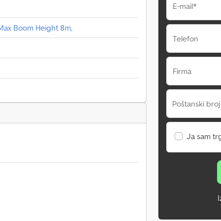
E-mail*
, Max Boom Height 8m,
Telefon
Firma
Poštanski broj
Ja sam tr
I