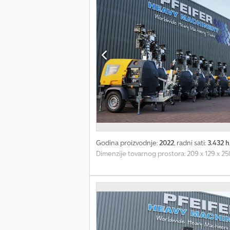
Godina proizvodnje:
2022
, radni sati:
3.432 h
Dimenzije tovarnog prostora: 209 x 129 x 25