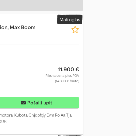
Mali oglas
ction, Max Boom
11.900 €
Fiksna cena plus PDV
(14.399 € bruto)
Pošalji upit
 motora: Kubota Chjdpfxjy Evm Ro Aa Tja
OUP.