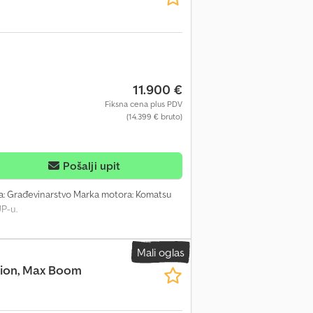
11.900 €
Fiksna cena plus PDV
(14.399 € bruto)
Pošalji upit
na: Građevinarstvo Marka motora: Komatsu
UP-u.
Mali oglas
ction, Max Boom