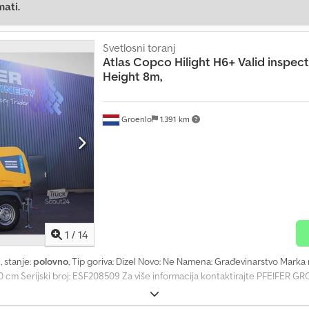
mati.
Svetlosni toranj
Atlas Copco
Hilight H6+ Valid inspe
Height 8m,
Groenlo
1.391 km
1
/
14
h
, stanje:
polovno
, Tip goriva: Dizel Novo: Ne Namena: Građevinarstvo Marka
0 cm Serijski broj: ESF208509 Za više informacija kontaktirajte PFEIFER GR