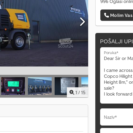
996 Oglasi onli
Molim Vas
POŠALJI UP
Poruka*
1
/
15
Naziv*