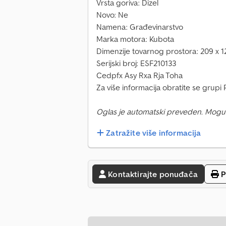
Vrsta goriva: Dizel
Novo: Ne
Namena: Građevinarstvo
Marka motora: Kubota
Dimenzije tovarnog prostora: 209 x 
Serijski broj: ESF210133
Cedpfx Asy Rxa Rja Toha
Za više informacija obratite se grup
Oglas je automatski preveden. Mogu
Zatražite više informacija
Kontaktirajte ponuđača
P