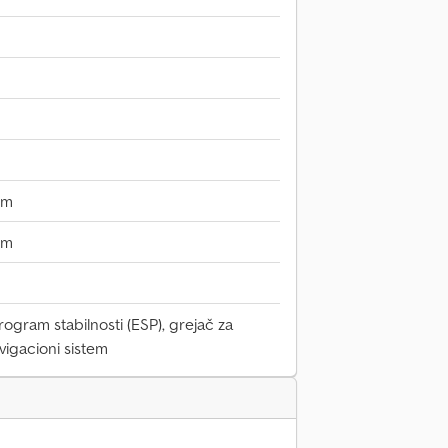
mm
mm
program stabilnosti (ESP), grejač za
avigacioni sistem