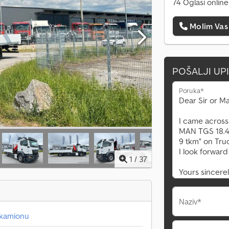
74 Oglasi online
Molim Vas
POŠALJI UP
Poruka*
1
/
37
Naziv*
 kamionu