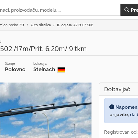
Pr
mion preko 7,5t
Auto dizalica
ID oglasa: A219-07-508
u
502 /17m/Prit. 6,20m/ 9 tkm
Stanje
Lokacija
Polovno
Steinach
Dobavljač
Napomen
prijavite,
da b
Registrovan od