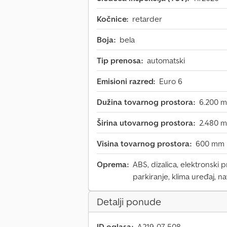
Kočnice:
retarder
Boja:
bela
Tip prenosa:
automatski
Emisioni razred:
Euro 6
Dužina tovarnog prostora:
6.200 
Širina utovarnog prostora:
2.480 
Visina tovarnog prostora:
600 mm
Oprema:
ABS, dizalica, elektronski 
parkiranje, klima uređaj, n
Detalji ponude
ID oglasa:
A219-07-508