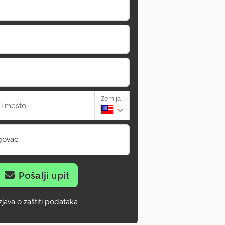
Zemlja
 i mesto
govac
Pošalji upit
zjava o zaštiti podataka