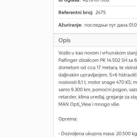
Referentni broj:
2475
Ažuriranje:
последњи пут дана 01.0
Opis
Vozilo u kao novom i vrhunskom stanj
Palfinger dizalicom PK 14.502 SH sa 6
dometom od cca 17 metara, te visin
daljinskim upravljanjem, 5+6 hidraul
nosivosti 6,1 t, motor snage 470 KS,
samo 9.300 km, pomoćni pogon, vazd
retarder, klima uređaj, grejanje za st
MAN Opti_View i mnogo više.
Oprema:
- Dozvoljena ukupna masa: 20.500 k