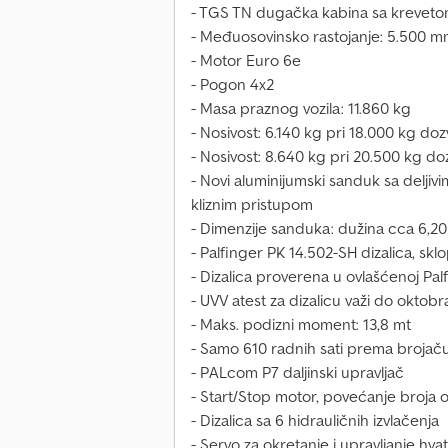
- TGS TN dugačka kabina sa kreveto
- Međuosovinsko rastojanje: 5.500 
- Motor Euro 6e
- Pogon 4x2
- Masa praznog vozila: 11.860 kg
- Nosivost: 6.140 kg pri 18.000 kg d
- Nosivost: 8.640 kg pri 20.500 kg 
- Novi aluminijumski sanduk sa delji
kliznim pristupom
- Dimenzije sanduka: dužina cca 6,20 
- Palfinger PK 14.502-SH dizalica, skl
- Dizalica proverena u ovlašćenoj Pal
- UVV atest za dizalicu važi do oktobr
- Maks. podizni moment: 13,8 mt
- Samo 610 radnih sati prema brojač
- PALcom P7 daljinski upravljač
- Start/Stop motor, povećanje broja o
- Dizalica sa 6 hidrauličnih izvlačenja
- Servo za okretanje i upravljanje hva