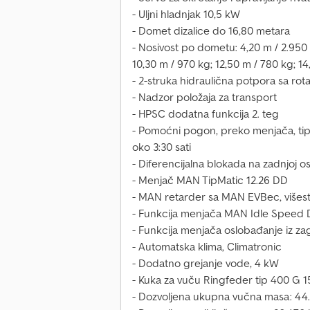
- Uljni hladnjak 10,5 kW
- Domet dizalice do 16,80 metara
- Nosivost po dometu: 4,20 m / 2.950 k
10,30 m / 970 kg; 12,50 m / 780 kg; 1
- 2-struka hidraulična potpora sa ro
- Nadzor položaja za transport
- HPSC dodatna funkcija 2. teg
- Pomoćni pogon, preko menjača, tip 
oko 3:30 sati
- Diferencijalna blokada na zadnjoj os
- Menjač MAN TipMatic 12.26 DD
- MAN retarder sa MAN EVBec, višes
- Funkcija menjača MAN Idle Speed D
- Funkcija menjača oslobađanje iz zag
- Automatska klima, Climatronic
- Dodatno grejanje vode, 4 kW
- Kuka za vuču Ringfeder tip 400 G 1
- Dozvoljena ukupna vučna masa: 44