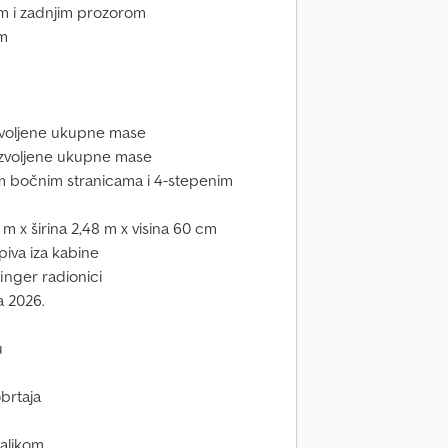
m i zadnjim prozorom
mm
ozvoljene ukupne mase
dozvoljene ukupne mase
vim bočnim stranicama i 4-stepenim
m x širina 2,48 m x visina 60 cm
opiva iza kabine
finger radionici
a 2026.
u
brtaja
taljkom