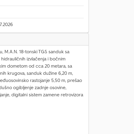
7.2026
u, M.A.N. 18-tonski TGS sanduk sa
 hidrauličnih izvlačenja i bočnim
skim dometom od cca 20 metara, sa
ičnih krugova, sanduk dužine 6,20 m,
 međuosovinsko rastojanje 5,50 m, prešao
ušno ogibljenje zadnje osovine,
ajanje, digitalni sistem zamene retrovizora
g