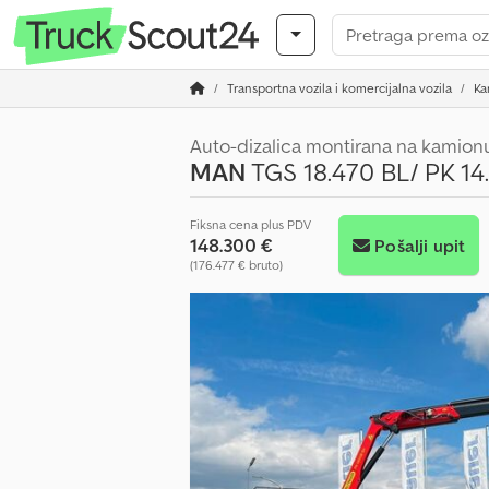
Transportna vozila i komercijalna vozila
Ka
Auto-dizalica montirana na kamion
MAN
TGS 18.470 BL/ PK 14.
Fiksna cena plus PDV
148.300 €
Pošalji upit
(176.477 € bruto)