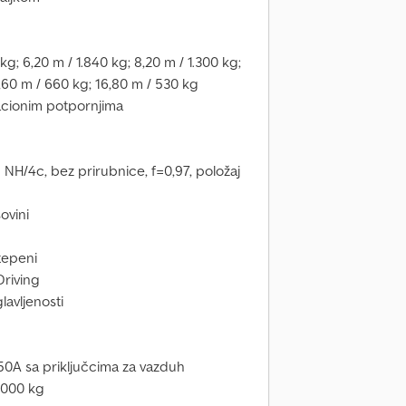
g; 6,20 m / 1.840 kg; 8,20 m / 1.300 kg;
4,60 m / 660 kg; 16,80 m / 530 kg
tacionim potpornjima
NH/4c, bez prirubnice, f=0,97, položaj
ovini
tepeni
riving
lavljenosti
50A sa priključcima za vazduh
.000 kg