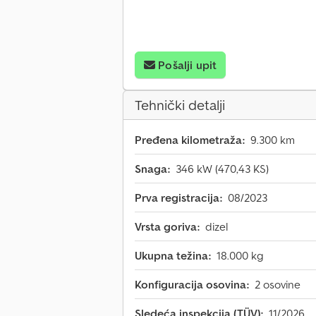
Pošalji upit
Tehnički detalji
Pređena kilometraža:
9.300 km
Snaga:
346 kW (470,43 KS)
Prva registracija:
08/2023
Vrsta goriva:
dizel
Ukupna težina:
18.000 kg
Konfiguracija osovina:
2 osovine
Sledeća inspekcija (TÜV):
11/2026