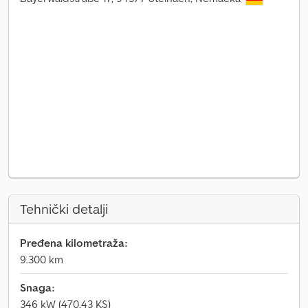
Tehnički detalji
Pređena kilometraža:
9.300 km
Snaga:
346 kW (470,43 KS)