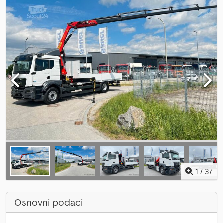
1
/
37
Osnovni podaci