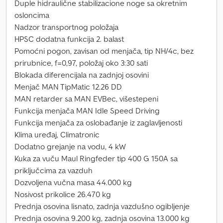
Duple hidraulične stabilizacione noge sa okretnim
osloncima
Nadzor transportnog položaja
HPSC dodatna funkcija 2. balast
Pomoćni pogon, zavisan od menjača, tip NH/4c, bez
prirubnice, f=0,97, položaj oko 3:30 sati
Blokada diferencijala na zadnjoj osovini
Menjač MAN TipMatic 12.26 DD
MAN retarder sa MAN EVBec, višestepeni
Funkcija menjača MAN Idle Speed Driving
Funkcija menjača za oslobađanje iz zaglavljenosti
Klima uređaj, Climatronic
Dodatno grejanje na vodu, 4 kW
Kuka za vuču Maul Ringfeder tip 400 G 150A sa
priključcima za vazduh
Dozvoljena vučna masa 44.000 kg
Nosivost prikolice 26.470 kg
Prednja osovina lisnato, zadnja vazdušno ogibljenje
Prednja osovina 9.200 kg, zadnja osovina 13.000 kg