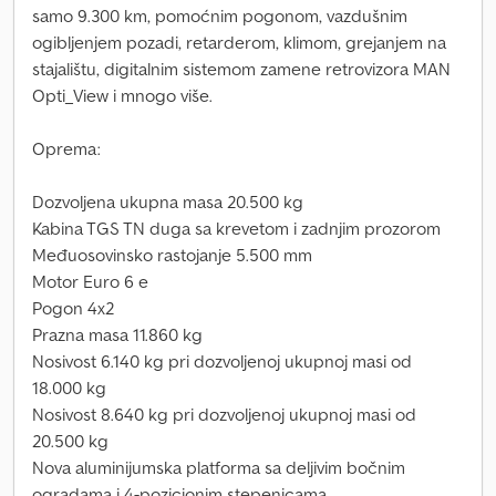
samo 9.300 km, pomoćnim pogonom, vazdušnim
ogibljenjem pozadi, retarderom, klimom, grejanjem na
stajalištu, digitalnim sistemom zamene retrovizora MAN
Opti_View i mnogo više.
Oprema:
Dozvoljena ukupna masa 20.500 kg
Kabina TGS TN duga sa krevetom i zadnjim prozorom
Međuosovinsko rastojanje 5.500 mm
Motor Euro 6 e
Pogon 4x2
Prazna masa 11.860 kg
Nosivost 6.140 kg pri dozvoljenoj ukupnoj masi od
18.000 kg
Nosivost 8.640 kg pri dozvoljenoj ukupnoj masi od
20.500 kg
Nova aluminijumska platforma sa deljivim bočnim
ogradama i 4-pozicionim stepenicama