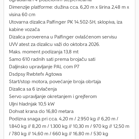
Dimenzije platforme: dužina cca. 6,20 m x širina 2,48 m x
visina 60 cm
Utovarna dizalica Palfinger PK 14.502-SH, sklopiva, iza
kabine vozača
Dizalica proverena u Palfinger ovlašćenom servisu
UVV atest za dizalicu važi do oktobra 2026.
Maks. moment podizanja 13,8 mt
Samo 610 radnih sati prema brojaču sati
Daljinsko upravljanje PAL com P7
Dsdpsy Rwbtefx Agtowa
Start/stop motora, povećanje broja obrtaja
Dizalica sa 6 izvlačenja
Servo upravljanje okretanjem i grejferom
Uljni hladnjak 10,5 kW
Dohvat krana do 16,80 metara
Podizna snaga pri cca. 4,20 m / 2.950 kg // 6,20 m /
1.840 kg // 8,20 m / 1.300 kg // 10,30 m / 970 kg // 12,50 m
/ 780 kg // 14,60 m / 660 kg // 16,80 m / 530 kg