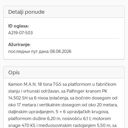
Detalji ponude
ID oglasa:
A219-07-503
Ažuriranje:
последњи пут дана 08.08.2026
Opis
Kamion M.A.N. 18 tona TGS sa platformom u fabričkom
stanju i vrhunski održavan, sa Palfinger kranom PK
14.502 SH sa 6 nivoa izvlačenja, sa bočnim dosegom od
oko 17 metara i vertikalnim dosegom od oko 20 metara,
daljinskim upravljanjem, 5 + 6 upravljačkih krugova,
platformom dužine 6,20 m, nosivošću 6,1 t, motorom
snage 470 KS i međuosovinskim rastojanjem 5,50 m, sa