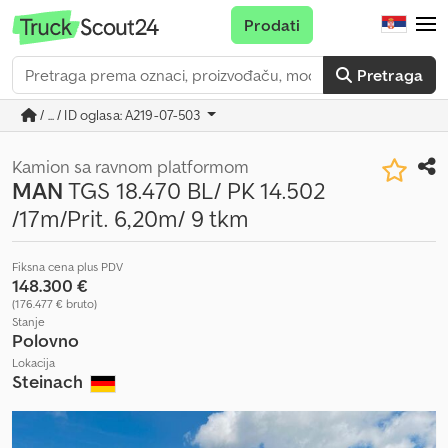
Prodati
Pretraga
/ ... / ID oglasa: A219-07-503
Kamion sa ravnom platformom
MAN
TGS 18.470 BL/ PK 14.502
/17m/Prit. 6,20m/ 9 tkm
Fiksna cena plus PDV
148.300 €
(176.477 € bruto)
Stanje
Polovno
Lokacija
Steinach