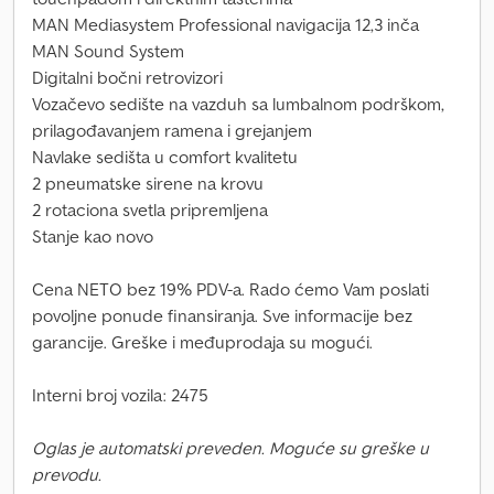
MAN Mediasystem Professional navigacija 12,3 inča
MAN Sound System
Digitalni bočni retrovizori
Vozačevo sedište na vazduh sa lumbalnom podrškom,
prilagođavanjem ramena i grejanjem
Navlake sedišta u comfort kvalitetu
2 pneumatske sirene na krovu
2 rotaciona svetla pripremljena
Stanje kao novo
Cena NETO bez 19% PDV-a. Rado ćemo Vam poslati
povoljne ponude finansiranja. Sve informacije bez
garancije. Greške i međuprodaja su mogući.
Interni broj vozila: 2475
Oglas je automatski preveden. Moguće su greške u
prevodu.