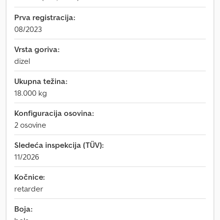
Prva registracija:
08/2023
Vrsta goriva:
dizel
Ukupna težina:
18.000 kg
Konfiguracija osovina:
2 osovine
Sledeća inspekcija (TÜV):
11/2026
Kočnice:
retarder
Boja: