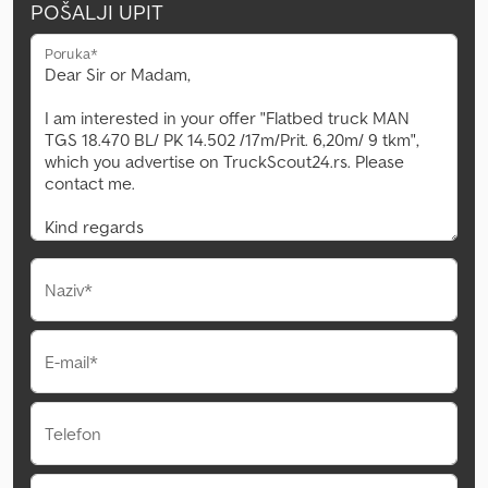
POŠALJI UPIT
Poruka*
Naziv*
E-mail*
Telefon