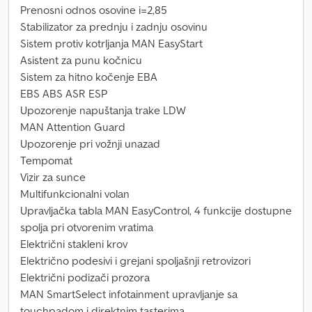
Prenosni odnos osovine i=2,85
Stabilizator za prednju i zadnju osovinu
Sistem protiv kotrljanja MAN EasyStart
Asistent za punu kočnicu
Sistem za hitno kočenje EBA
EBS ABS ASR ESP
Upozorenje napuštanja trake LDW
MAN Attention Guard
Upozorenje pri vožnji unazad
Tempomat
Vizir za sunce
Multifunkcionalni volan
Upravljačka tabla MAN EasyControl, 4 funkcije dostupne
spolja pri otvorenim vratima
Električni stakleni krov
Električno podesivi i grejani spoljašnji retrovizori
Električni podizači prozora
MAN SmartSelect infotainment upravljanje sa
touchpadom i direktnim tasterima