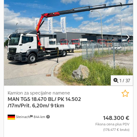
1
/
37
Kamion za specijalne namene
MAN
TGS 18.470 BL/ PK 14.502
/17m/Prit. 6,20m/ 9 tkm
148.300 €
Steinach
844 km
Fiksna cena plus PDV
(176.477 € bruto)