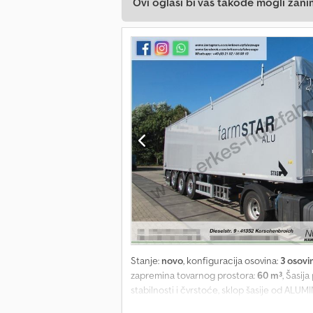
Ovi oglasi bi vas takođe mogli zani
Stanje:
novo
, konfiguracija osovina:
3 osovi
zapremina tovarnog prostora:
60 m³
, Šasij
stabilnosti i čvrstoće, sklop šasije od ALUM
vazdušnim ogibljenjem, podizanje i spušta