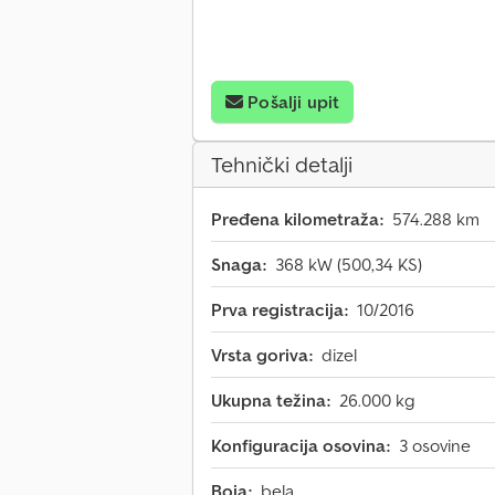
Pošalji upit
Tehnički detalji
Pređena kilometraža:
574.288 km
Snaga:
368 kW (500,34 KS)
Prva registracija:
10/2016
Vrsta goriva:
dizel
Ukupna težina:
26.000 kg
Konfiguracija osovina:
3 osovine
Boja:
bela