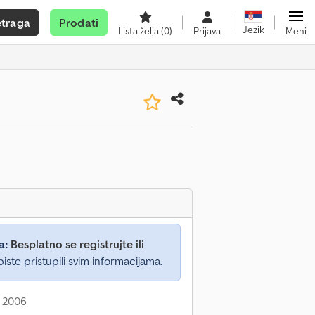
etraga
Prodati
Jezik
Lista želja
(0)
Prijava
Meni
a:
Besplatno se registrujte ili
iste pristupili svim informacijama.
: 2006