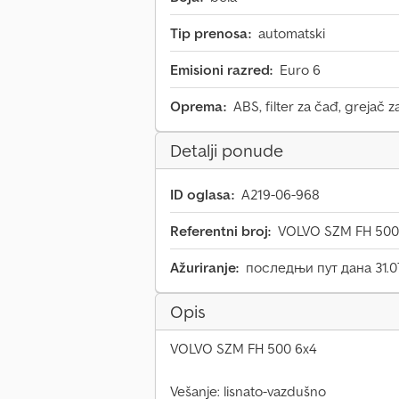
Tip prenosa:
automatski
Emisioni razred:
Euro 6
Oprema:
ABS, filter za čađ, grejač z
Detalji ponude
ID oglasa:
A219-06-968
Referentni broj:
VOLVO SZM FH 500
Ažuriranje:
последњи пут дана 31.0
Opis
VOLVO SZM FH 500 6x4
Vešanje: lisnato-vazdušno