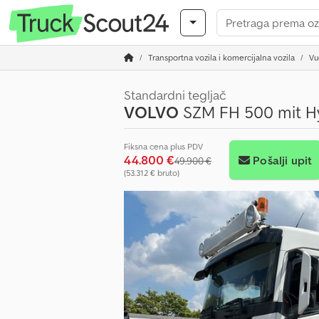
Transportna vozila i komercijalna vozila
Vu
Standardni tegljač
VOLVO
SZM FH 500 mit Hy
Fiksna cena plus PDV
44.800 €
Pošalji upit
49.900 €
(53.312 € bruto)