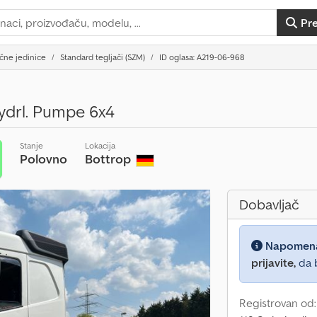
Pr
čne jedinice
Standard tegljači (SZM)
ID oglasa: A219-06-968
drl. Pumpe 6x4
Stanje
Lokacija
Polovno
Bottrop
Dobavljač
Napomen
prijavite,
da b
Registrovan od