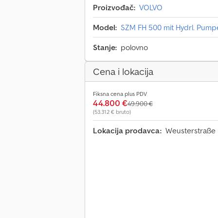
Proizvođač:
VOLVO
Model:
SZM FH 500 mit Hydrl. Pump
Stanje:
polovno
Cena i lokacija
Fiksna cena plus PDV
44.800 €
49.900 €
(53.312 € bruto)
Lokacija prodavca:
Weusterstraße