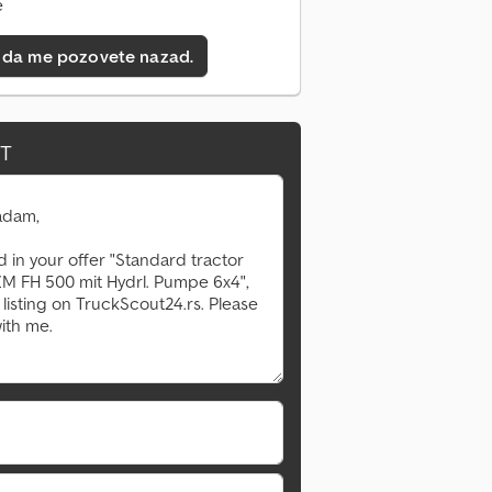
e
 da me pozovete nazad.
IT