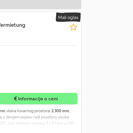
Mali oglas
Vermietung
Informacije o ceni
 mm
, visina tovarnog prostora:
2.300 mm
,
ma u donjem pojasu radi posebno visoke
2,5" Jost sklopovi osovina 3 x 9 tona sa DC
ikaz u vučnom vozilu (bez opreme na vučnom