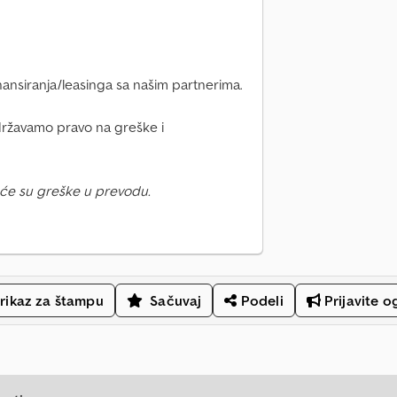
nansiranja/leasinga sa našim partnerima.
državamo pravo na greške i
će su greške u prevodu.
rikaz za štampu
Sačuvaj
Podeli
Prijavite o