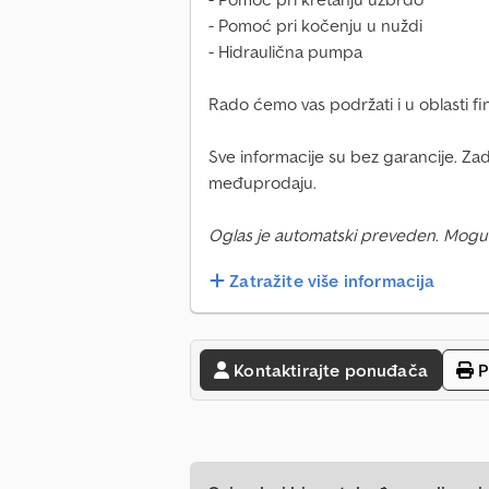
- Pomoć pri kočenju u nuždi
- Hidraulična pumpa
Rado ćemo vas podržati i u oblasti fi
Sve informacije su bez garancije. Za
međuprodaju.
Oglas je automatski preveden. Mogu
Zatražite više informacija
Kontaktirajte ponuđača
P