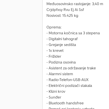
Međuosovinsko rastojanje: 3,40 m
Crjdpfxsy Rvu Ej Ai Ssf
Nosivost: 15.425 kg
Oprema:
- Motorna kočnica sa 3 stepena
- Digitalni tahograf
- Grejanje sedišta
- 1x krevet
- Frižider
- Podizna osovina
- Asistent za održavanje trake
- Alarmni sistem
- Radio-Telefon-USB-AUX
- Električni podizači stakala
- Klizni krov
- Sunđer
- Bluetooth handsfree
- Pomoć pri kretanju uzbrdo