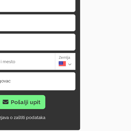
Zemlja
 i mesto
govac
Pošalji upit
zjava o zaštiti podataka