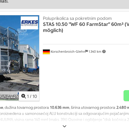
mati.
Poluprikolica sa pokretnim podom
STAS
10.50 "WF 60 FarmStar" 60m³ (
möglich)
Korschenbroich-Glehn
1.340 km
1
/
10
ne
, dužina tovarnog prostora:
10.636 mm
, širina utovarnog prostora:
2.480
a proizvedena u samonosećoj ALU konstrukciji sa odgovarajućim pojačanji
INIJUMA, visina rama 140 mm! (maks. 39t) Osovine i ogibljenje "disk kočnica 2
nje, Wabco Smartboard, elektronski indikator habanja kočnica (BVA) za pr