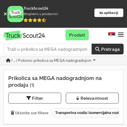
TruckScout24
Ka aplikaciji
Besplatno u prodavnici
Prodati
Pretraga
/ ... / Polovno prikolica sa MEGA nadogradnjom
Prikolica sa MEGA nadogradnjom na
prodaju
(1)
Filter
Relevantnost
Transportna vozila i komercijalna vozila
Uklonite sve filtere