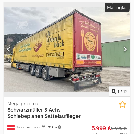
Mali oglas
1
/
13
Mega prikolica
Schwarzmüller
3-Achs
Schiebeplanen Sattelauflieger
5.999 €
Groß-Enzersdorf
578 km
6.499 €