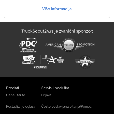
Više informacija
Mercedes-Benz Vito
Oklopno Vozilo Za Transport Novca
TruckScout24.rs je zvanični sponzor:
Transporter Za Staklo
Маневарско Возило
Prodati
Servis i podrška
Cene i tarife
Prijava
Postavljanje oglasa
Često postavljana pitanja/Pomoć