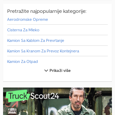
Pretražite najpopularnije kategorije:
Aerodromske Opreme
Cisterna Za Mleko
Kamion Sa Kablom Za Prevrtanje
Kamion Sa Kranom Za Prevoz Kontejnera
Kamion Za Otpad
Prikaži više
Kola Za Sladoled
Manevarsko Vozilo
Mercedes Benz Autobus
Mercedes Benz Minibus
Mercedes Benz Traktori