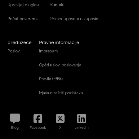
Upravljajte oglase
Kontakt
Pečat poverenja
Primer ugovora o kupovini
preduzeće
Pravne informacije
Poslovi
Impresum
Opšti uslovi poslovanja
Pravila tržišta
Izjava o zaštiti podataka
Blog
Facebook
X
LinkedIn