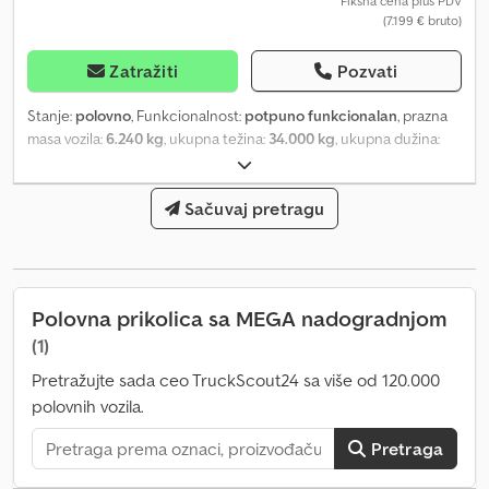
Fiksna cena plus PDV
(7.199 € bruto)
Zatražiti
Pozvati
Stanje:
polovno
, Funkcionalnost:
potpuno funkcionalan
, prazna
masa vozila:
6.240 kg
, ukupna težina:
34.000 kg
, ukupna dužina:
13.840 mm
, ukupna širina:
2.550 mm
, Godina proizvodnje:
2017
,
Dobro stanje, uključujući dodatnu opremu: sigurnosni pojasevi,
zaštitnici ivica itd. Dodpfsx I Rftex Adyekr Oprema: podizni krov,
Sačuvaj pretragu
sanduk za palete, nerđajući čelični sanduk ispod podnice, 3
osovine, gume: 385/55 R22,5.
Polovna prikolica sa MEGA nadogradnjom
(1)
Pretražujte sada ceo TruckScout24 sa više od 120.000
polovnih vozila.
Pretraga