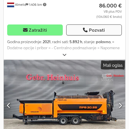
86.000 €
Almelo
1.406 km
VB plus PDV
(104.060 € bruto)
Zatražiti
Pozvati
Godina proizvodnje:
2021
, radni sati:
5.892 h
, stanje:
polovno
, =
Dodatne opcije i pribor = - Centralno podmazivanje = Napomene
= Terra Select T60. Godina proizvodnje: 2021. Radni sati: 5893.
Težina: 19.000 kg. CE mašina. Maksimalni radni pritisak: 250 bar. 4
Mali oglas
podesiva oslonca. Dvostrani bočni transporter. Dvostrani
transporter. 40x40 mm. AdBlue. Centralni sistem podmazivanja.
Gume: 385/65R22,5, 80%. ID broj: 338. Opšti uslovi poslovanja
kompanije Heinhuis primenjuju se na sve oglase, ponude i
cenovnike kompanije Heinhuis, sve ugovore koje zaključi Heinhuis
i pregovore koji prethode njima. Svakom vrstom odgovora,
prihvatate primenljivost Opštih uslova poslovanja kompanije
Heinhuis i izjavljujete da ste upoznati sa ovim Opštim uslovima
poslovanja. Naše cene su izvozne neto cene. = Dodatne
informacije = Crsdpfsznwr Dsx Abzef Vrsta goriva: Dizel Godina
proizvodnje: 2021 Boja: Plava Pogonski sistem: Točkovi Sopstvena