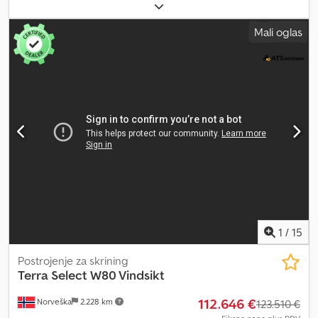
13.10.2000. Radni sati: 2319. Težina: 8300 kg. Opterećenje po
osovini: 1: 4000 kg. 2: 4300 kg. CE mašina. Transportna traka.
Mali oglas
Uključujući nemačke registracione dokumente! Gume:
215/75R17,5, 70%. Nemačka mašina! ID broj: 333. Opšti uslovi
poslovanja kompanije Heinhuis važe za sve oglase, ponude i
procente koje daje Heinhuis, sve ugovore koje zaključi Heinhuis i
pregovore koji prethode njima. Svakom vrstom odgovora
prihvatate primenljivost Opštih uslova poslovanja kompanije
Heinhuis i izjavljujete da ste upoznati sa ovim Opštim uslovima
poslovanja. Naše cene su izvozne neto cene. = Dodatne
informacije = Vrsta goriva: Dizel Godina proizvodnje: 1998. Boja:
Zelena Pogonski sistem: Točkovi Sopstvena težina: 8.300 kg CE
oznaka: da Opšte stanje: dobro Tehničko stanje: dobro Vizuelno
stanje: dobro = Informacije o kompaniji = Cjdezinmhopfx Abzerf Za
više informacija:
1
/
15
Postrojenje za skrining
Terra Select
W80 Vindsikt
112.646 €
Norveška
2.228 km
123.510 €