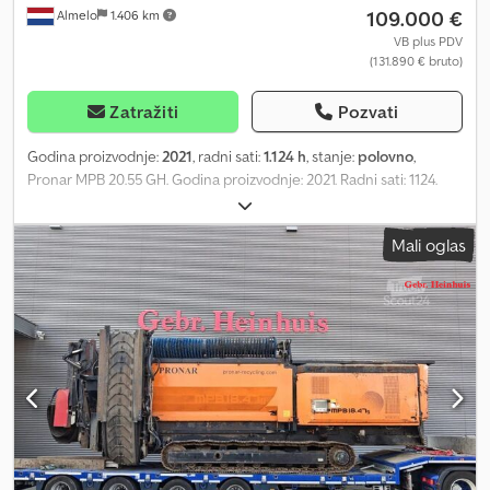
109.000 €
Almelo
1.406 km
VB plus PDV
(131.890 € bruto)
Zatražiti
Pozvati
Godina proizvodnje:
2021
, radni sati:
1.124 h
, stanje:
polovno
,
Pronar MPB 20.55 GH. Godina proizvodnje: 2021. Radni sati: 1124.
Masa: 21.000 kg. CE mašina. Dvosmerni bočni transporter.
Dvosmerni transporter. Širina ploča: 500 mm. UC hidraulični sistem
Mali oglas
za podešavanje visine (odvojeno napred i sa leve strane). Radio
daljinski upravljač + daljinski upravljač sa kablom. Centralni sistem
podmazivanja. UC: 80%. Bez bubnja! Crjdpfx Aozmtz Sobzef ID broj:
323. Opšti uslovi poslovanja kompanije Heinhuis primenjuju se na
sve oglase, ponude i predračune kompanije Heinhuis, sve
ugovore zaključene od strane kompanije Heinhuis i pregovore
koji prethode njima. Svakom vrstom odgovora prihvatate
primenljivost Opštih uslova poslovanja kompanije Heinhuis i
izjavljujete da ste upoznati sa ovim Opštim uslovima poslovanja.
Naše cene su izvozne neto cene. = Dodatne informacije = Vrsta
goriva: Dizel Godina proizvodnje: 2021 Pogonski sistem: Gusenica