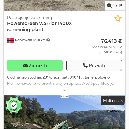
1
/
15
Postrojenje za skrining
Powerscreen
Warrior 1400X
screening plant
76.413 €
Norveška
1.850 km
Fiksna cena plus PDV
(95.516 € bruto)
Zatražiti
Pozvati
Godina proizvodnje:
2014
, radni sati:
3.107 h
, stanje:
polovno
,
Molimo navedite referentni broj pri upitu: 23767 Specifikacije:
Model: 2014 Radni sati: 3107 (blagi porast moguć) Težina: 28.100 kg
Ulazni levak Crodpfszf U Nnox Abzef 3 frakcije Sita Daljinsko
Mali oglas
upravljanje Servisna istorija Svetla Spremno za isporuku Opis: U
prodaji je Powerscreen Warrior 1400X sita stanica iz 2014. godine.
Sve funkcioniše kako treba i mašina je u redovnoj nedeljnoj
upotrebi. Radni sati će se postepeno povećavati. Ovo je sito sa 3
frakcije koje proizvodi 0-22 mm, 22-64 mm i 62+ mm proizvode.