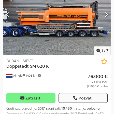
odgovora, prihvatanje Opštih uslova poslovanja kompanije
Heinhuis se smatra potvrđenim i izjavljuje se da su ovi Opšti uslovi
poslovanja uzeti u obzir. Naše cene su izvozne neto cene. =
Dodatne informacije = Vrsta goriva: Dizel Godina proizvodnje: 2018
Pogonski sistem: Gusenični Masa praznog vozila: 15.498 kg CE
oznaka: Da = Informacije o kompaniji = Za više informacija: Crjdpfx
Aezb D U Tsbzef
1
/
7
BUBANJ SIEVE
Doppstadt
SM 620 K
76.000 €
Almelo
1.406 km
VB plus PDV
(91.960 € bruto)
Zatražiti
Pozvati
Godina proizvodnje:
2017
, radni sati:
10.450 h
, stanje:
polovno
,
Doppstadt SM 620 K. Godina proizvodnje: 2017. Radni sati: 10.450.