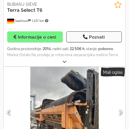
BUBANJ SIEVE
Terra Select
T6
Saarlouis
1.237 km
Informacije o ceni
Pozvati
Godina proizvodnje:
2014
, radni sati:
22.506 h
, stanje:
polovno
,
Marka: Ostalo Na prodaju je rotaciona separacijska mašina Terra
Select T6. Godina proizvodnje: 2014. Mašina radi na dizel gorivo
izvedena kao mobilna prikolica/tandem osovina. Podaci o vozilu /
Mali oglas
Tehnički podaci / Oprema Terra Select T6 Stanje vozila: Rabljeno
vozilo Tip vozila: Radna mašina Tip vozila: Rotaciona separacijska
mašina / Separacijska mašina Proizvođač: Terra Select Model: T6
Broj šasije / Serijski broj: W09T60219E1T52230 Radni sati: oko
22.506 sati Šasija: Tandem osovina / Izvedba kao prikolica
Dozvoljena ukupna masa: 19.000 kg Nosivost prednje osovine:
1.000 kg Dozvoljena nosivost zadnje osovine: 18.000 kg Maks.
pritisak ulja: 250 bar Nivo zvučnog pritiska: 93 dB(A) Nominalni
napon: 12 V / 30 A Boja: Zelena Tip pogona: Dizel Rotacioni
separator je ugrađen Traka za izbacivanje / Transporter je