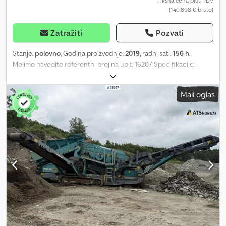
Fiksna cena plus PDV
(140.808 € bruto)
Zatražiti
Pozvati
Stanje:
polovno
, Godina proizvodnje:
2019
, radni sati:
156 h
,
Molimo navedite referentni broj na upit: 16207 Specifikacije: -
Model 2019 - Pregledan 2021. godine, prema rečima vlasnika - CE
označen - Radni časovi: 156 - Dobre gume - Separacija otpada
Mali oglas
Csdoutdwwspfx Abzjrf - Spreman za isporuku. Opis: Terra Select
W80 sortira otpad. Veoma pogodan za usitnjavanje materijala i
uklanjanje nečistoća, kao što je plastika. Samo 156 radnih sati.
Spreman za isporuku. Radni sati: 156 Vlastita masa: 11 Model: W80
Vindsikt = Više informacija = Serijski broj: W09W80215K3T6xxxx Za
više informacija kontaktirajte ATS Norway.