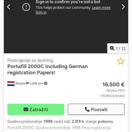
1
/
12
Postrojenje za skrining
Portafill
2000C Including German
registration Papers!
16.500 €
Almelo
1.406 km
VB plus PDV
(19.965 € bruto)
Zatražiti
Pozvati
Godina proizvodnje:
1998
, radni sati:
2.319 h
, stanje:
polovno
,
Portafill 2000C. Godina proizvodnje: 1998. Prva registracija: