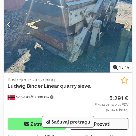
1
/
15
Postrojenje za skrining
Ludwig Binder Linear quarry sieve.
5.291 €
Norveška
2.008 km
Fiksna cena plus PDV
(6.614 € bruto)
Sačuvaj pretragu
Zatražiti
Pozvati