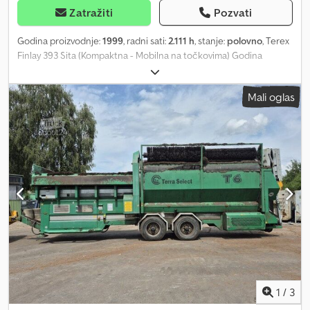
Zatražiti
Pozvati
Godina proizvodnje:
1999
, radni sati:
2.111 h
, stanje:
polovno
, Terex
Finlay 393 Sita (Kompaktna - Mobilna na točkovima) Godina
proizvodnje: 1999 Radnih sati: 2.111 h Levak 3 transportne trake 3
dekova Deutz motor Cedpfxjyc Uvqo Abzerf Spremna za rad =
Mali oglas
Dodatne informacije = Namena: Rudarstvo Marka motora: Deutz
1
/
3