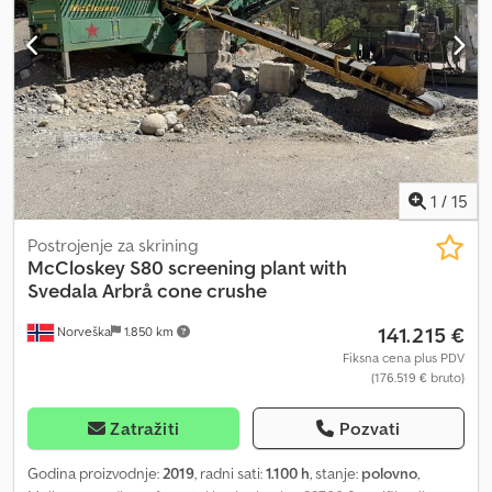
Produktivno i efikasno sito. Spremno za isporuku. Radni sati: 3107
Sopstvena težina: 28.100 kg CE: Da Model: Warrior 1400X sita
stanica = Dodatne informacije = CE oznaka: da Serijski broj:
pid00133hdge688xxxx Za više informacija kontaktirajte ATS
Norway.
1
/
15
Postrojenje za skrining
McCloskey
S80 screening plant with
Svedala Arbrå cone crushe
141.215 €
Norveška
1.850 km
Fiksna cena plus PDV
(176.519 € bruto)
Zatražiti
Pozvati
Godina proizvodnje:
2019
, radni sati:
1.100 h
, stanje:
polovno
,