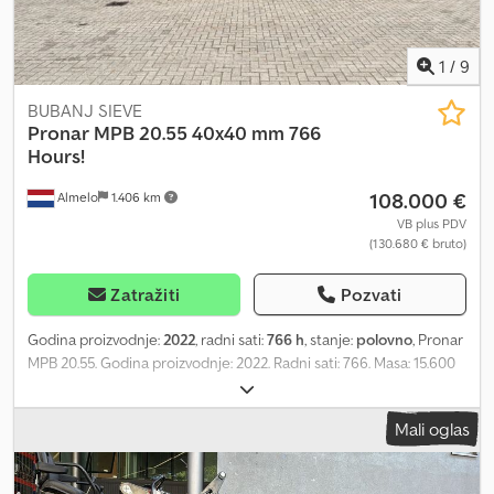
težina: 19.000 kg CE oznaka: Da Opšte stanje: Dobro Tehničko
stanje: Dobro Vizuelno stanje: Dobro = Informacije o kompaniji =
Za više informacija:
1
/
9
BUBANJ SIEVE
Pronar
MPB 20.55 40x40 mm 766
Hours!
108.000 €
Almelo
1.406 km
VB plus PDV
(130.680 € bruto)
Zatražiti
Pozvati
Godina proizvodnje:
2022
, radni sati:
766 h
, stanje:
polovno
, Pronar
MPB 20.55. Godina proizvodnje: 2022. Radni sati: 766. Masa: 15.600
kg. Maksimalna masa: 16.000 kg. CE mašina. Opterećenje po
osovini: 1: 8000 kg. 2: 8000 kg. Centralni sistem podmazivanja.
Mali oglas
Dvostrani transporter. Dvostrani pogonski lanac. 40x40 mm. Gume:
435/50R19,5, 90%. ID broj: 302. Opšti uslovi poslovanja kompanije
Heinhuis primenjuju se na sve oglase, ponude i procene