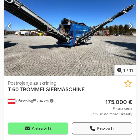
Model: 518 Tip: SM518PROFI Serijski broj: W0952421533D07850
Broj proizvodnje: 761 Boja vozila: Narandžasta Tip pogona: Dizel
Snaga: 47 kW / 64 KS Dozvoljena ukupna težina: 13.500 kg
Opterećenje na osovini 1: 1.000 kg Opterećenje na osovini 2:
12.600 kg Rotaciona mlinica Rešetka rotacione mlinice: 30 x 30
mm Rešetka rotacione mlinice: 10 x 10 mm Potporne noge
Transportna traka Kontrolna tabla = Dodatne informacije = Tip
goriva: Dizel Namena: Rudarstvo Snaga: 35 kW (47 KS) Sopstvena
težina: 13.500 kg
1
/
11
Postrojenje za skrining
T 60 TROMMELSIEBMASCHINE
175.000 €
Hörsching
704 km
Fiksna cena
(PDV se ne može iskazati)
Zatražiti
Pozvati