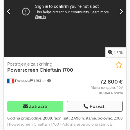
1
/
15
Postrojenje za skrining
Powerscreen
Chieftain 1700
72.800 €
Francuska
1.493 km
Fiksna cena plus PDV
(87.360 € bruto)
Zatražiti
Pozvati
Godina proizvodnje:
2008
, radni sati:
2.498 h
, stanje:
polovno
, 2008
| Powerscreen Chieftain 1700 | Polovna separaciona stanica |