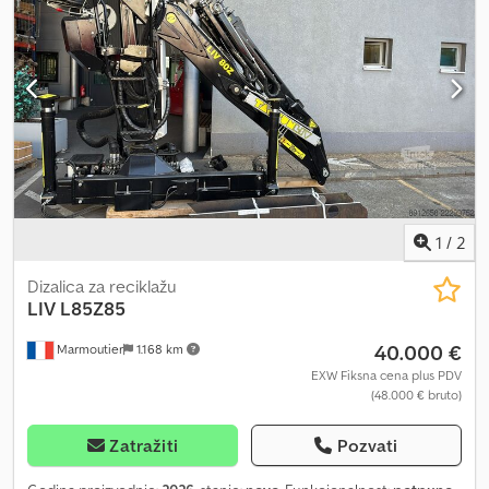
kompanije Heinhuis, sve ugovore koje je sklopila kompanija
Heinhuis i pregovore koji su prethodili njima. Svakom vrstom
odgovora prihvatate primenljivost Opštih uslova poslovanja
kompanije Heinhuis i izjavljujete da ste upoznati sa ovim Opštim
uslovima poslovanja. Naše cene su izvozne neto cene. = Dodatne
informacije = Vrsta goriva: Dizel Cjdpsznalmefx Abzerf Godina
proizvodnje: 2022 Pogonski sistem: Na točkovima Masa bez
opterećenja: 15.600 kg Nosivost: 400 kg Maksimalna dozvoljena
masa: 16.000 kg CE oznaka: da = Informacije o kompaniji = Za više
informacija:
1
/
2
Dizalica za reciklažu
LIV
L85Z85
40.000 €
Marmoutier
1.168 km
EXW Fiksna cena plus PDV
(48.000 € bruto)
Zatražiti
Pozvati