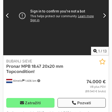
1
/
13
BUBANJ SIEVE
Pronar
MPB 18.47 20x20 mm
Topcondition!
74.000 €
Almelo
1.406 km
VB plus PDV
(89.540 € bruto)
Zatražiti
Pozvati