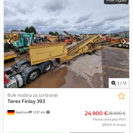
1
/
11
Bulk mašina za sortiranje
Terex
Finlay 393
24.900 €
Saarlouis
1.237 km
28.900 €
Fiksna cena plus PDV
(29.631 € bruto)