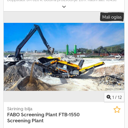
Crsdpszb D Umsfx Abzof Težina: 24.000 kg. CE mašina. Dimenzije
noževa: 500 mm. Stanje: 80%. Radio daljinski upravljač. Visina
Mali oglas
podvozja podesiva. Dvostrani bočni transporter. Dvostrani bočni
pokretni transporter. Bez bubnja! ID broj: 149. Opšti uslovi
poslovanja kompanije Heinhuis važe za sve oglase, ponude i
kalkulacije kompanije Heinhuis, sve ugovore zaključene od strane
Heinhuis i pregovore koji prethode njima. Svakim oblikom
odgovora, prihvatate važenje Opštih uslova poslovanja kompanije
Heinhuis i izjavljujete da ste upoznati sa ovim Opštim uslovima
poslovanja. Naše cene su izvozne neto cene. = Dodatne
informacije = Tip goriva: Dizel Godina proizvodnje: 2017. Pogonski
sistem: Guseničar Sopstvena težina: 23.999 kg CE oznaka: Da =
Informacije o kompaniji = Za više informacija:
1
/
12
Skrining bilja
FABO Screening Plant
FTB-1550
Screening Plant