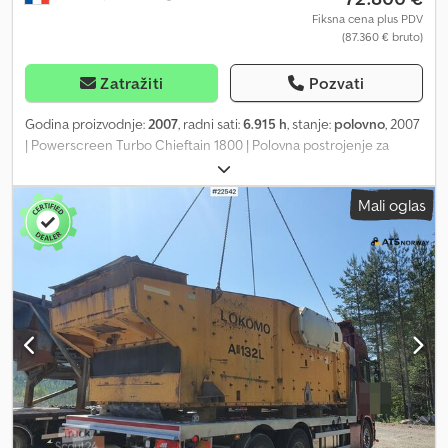
Fiksna cena plus PDV
(87.360 € bruto)
Zatražiti
Pozvati
Godina proizvodnje:
2007
, radni sati:
6.915 h
, stanje:
polovno
, 2007
| Powerscreen Turbo Chieftain 1800 | Polovna postrojenje za
separaciju | 6915 radnih sati 📍Lokacija: Francuska 🚛 Dostava
dostupna na vašu lokaciju – Koristite naš kalkulator transporta za
Mali oglas
procenu troškova! 💰 Kupi odmah za 72.800 EUR ili pošaljite
ponudu. Plaćanje prilikom isporuke dostupno uz pristupačnu
nadoknadu (podložno odobrenju)* 👷‍♂️ Pregledao nezavisni
ekspert 77 inspekcijskih tačaka, 51 odobreno ✅ 8 manjih
nedostataka ℹ️ 0 kritičnih grešaka ⚠️ 📌 Komentar inspektora:
Dobar opšti i radni stanje. Novi motor ugrađen 2025. godine. Za
potrebe transporta, poklopci vibro-elemenata su skinuti.
Csdpfxey U Nwzj Abzjrf 📄 Želite pregled kompletnog izveštaja,
dodatne slike ili video snimak? Savet: Referenca "40853 Equippo"
se često koristi pri pretrazi više detalja na internetu. 💡 Zašto
izdvajamo ovu mašinu i naše usluge: ✔ Temeljna inspekcija od
strane profesionalaca ✔ Dostava direktno na gradilište dostupna