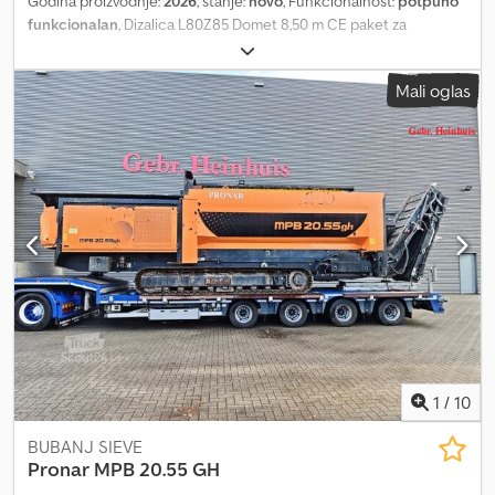
Godina proizvodnje:
2026
, stanje:
novo
, Funkcionalnost:
potpuno
funkcionalan
, Dizalica L80Z85 Domet 8,50 m CE paket za
reciklažu: Balansni ventili, elektronski sistem za kontrolu
stabilnosti Dupli teleskop Crna boja RAL 9005 Credpfxezkvdks
Mali oglas
Abzef Izvodni nosač dužine 3,4 m Centralna sedište sa 2 krstasta
ručice i 2 pedale 3 ručice za upravljanje stabilizatorima sa sedišta
4 + 5 razvodnika montiranih na sedištu Bez razvodnika na donjem
delu Grejano sedište Radno svetlo na sedištu Radno svetlo na
ramenu Zaštita razvodnika i cilindara Manometar Sat vremena
rada Dizalica nije montirana, dostupna odmah.
1
/
10
BUBANJ SIEVE
Pronar
MPB 20.55 GH