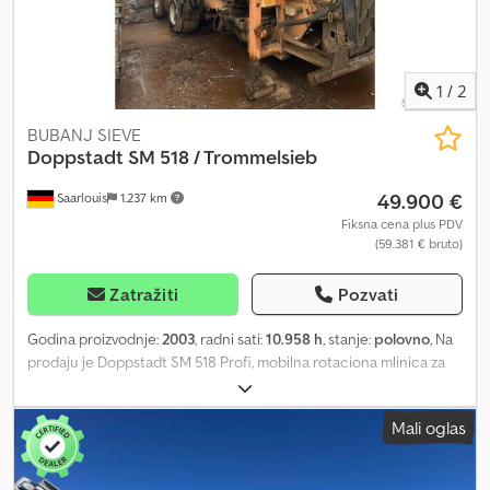
ugrađen Crsdpszp H E Njfx Abzef = Dodatne informacije = Tip
goriva: Dizel Namena: Rudarstvo Sopstvena težina: 19.000 kg
1
/
2
BUBANJ SIEVE
Doppstadt
SM 518 / Trommelsieb
49.900 €
Saarlouis
1.237 km
Fiksna cena plus PDV
(59.381 € bruto)
Zatražiti
Pozvati
Godina proizvodnje:
2003
, radni sati:
10.958 h
, stanje:
polovno
, Na
prodaju je Doppstadt SM 518 Profi, mobilna rotaciona mlinica za
prečistavanje materijala. Godina proizvodnje: 2003. Mašina je
opremljena dizel motorom. Rotaciona mlinica Podaci o vozilu /
Mali oglas
Tehnički podaci / Oprema Doppstadt SM 518 Profi Cjdpfx Ajzp H E
Aebzsrf Stanje vozila: Rabljeno vozilo Vrsta vozila: Radna mašina Tip
vozila: Mobilna rotaciona mlinica Proizvođač: Doppstadt Serija: SM