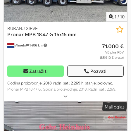
Masa bez opterećenja: 21.000 kg CE oznaka: Da = Informacije o
kompaniji = Za više informacija:
1
/
10
BUBANJ SIEVE
Pronar
MPB 18.47 G 15x15 mm
71.000 €
Almelo
1.406 km
VB plus PDV
(85.910 € bruto)
Zatražiti
Pozvati
Godina proizvodnje:
2018
, radni sati:
2.269 h
, stanje:
polovno
,
Pronar MPB 18.47 G. Godina proizvodnje: 2018. Radni sati: 2269.
Masa: 15.500 kg. CE oznaka. Centralni sistem podmazivanja. Ploče:
400 mm. Bočni transporter, dvosmerni. Konvejer, dvosmerni.
Mali oglas
Daljinsko upravljanje putem radija. 15x15 mm. ID broj: 140. Opšti
uslovi poslovanja kompanije Heinhuis primenjuju se na sve oglase,
ponude i procene koje daje Heinhuis, sve ugovore koje zaključi
Heinhuis i pregovore koji prethode njima. Svakim oblikom