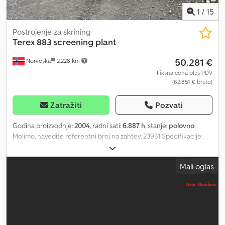
1
/
15
Postrojenje za skrining
Terex
883 screening plant
50.281 €
Norveška
2.228 km
Fiksna cena plus PDV
(62.851 € bruto)
Zatražiti
Pozvati
Godina proizvodnje:
2004
, radni sati:
6.887 h
, stanje:
polovno
,
Molimo, navedite referentni broj na zahtev: 23951 Specifikacije:
Godina proizvodnje: 2008. Oko 6887 radnih sati Oko 1887 radnih
sati motora Motor je zamenjen nakon otprilike 5000 radnih sati. 2
Mali oglas
poklopca Dobro šasija Radi kako treba Čelični omotač je
zamenjen nakon otprilike 5950 sati. Cedpfezn E Iyex Abzorf
Spreman za isporuku Radni sati: 6887 Sopstvena težina: 1 Godina
proizvodnje: Da Radni sati motora: 5000 Model: 883 sikteverk =
Dodatne informacije = Obratite se kompaniji ATS Norway za
dodatne informacije.