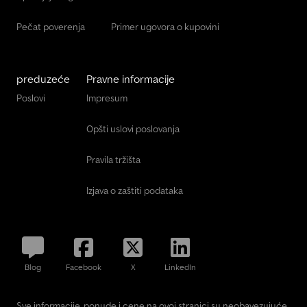
Pečat poverenja
Primer ugovora o kupovini
preduzeće
Pravne informacije
Poslovi
Impresum
Opšti uslovi poslovanja
Pravila tržišta
Izjava o zaštiti podataka
Blog
Facebook
X
LinkedIn
Sve informacije, ponude i cene na ovoj stranici su neobavezujuće