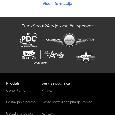
Više informacija
Oklopno Vozilo Za Transport Novca
Tec Rotec
TruckScout24.rs je zvanični sponzor:
Transporter Za Staklo
Маневарско Возило
Prodati
Servis i podrška
Cene i tarife
Prijava
Postavljanje oglasa
Često postavljana pitanja/Pomoć
Upravljajte oglase
Kontakt