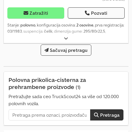
Zatražiti
Pozvati
Stanje:
polovno
, konfiguracija osovina:
2 osovine
, prva registracija:
03/1983
, suspencija:
čelik
, dimenzija gume:
295/80r22,5
,
međuosovinsko rastojanje:
4.600 mm
, Godina proizvodnje:
1983
,
Dimenzija pneumatika: 295/80r22,5 Vešanje: lisnate opruge
Osovina 1: dvostruka guma Osovina 2: dvostruka guma Chodpfx
Sačuvaj pretragu
Aeyku Tlsdzja Pogon: na točkove Prazna masa: 5.380 kg Nosivost:
14.620 kg Dozvoljena ukupna masa: 20.000 kg
Polovna prikolica-cisterna za
prehrambene proizvode
(1)
Pretražujte sada ceo TruckScout24 sa više od 120.000
polovnih vozila.
Pretraga