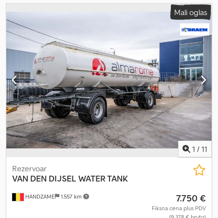
Mali oglas
1
/
11
Rezervoar
VAN DEN DIJSEL
WATER TANK
7.750 €
HANDZAME
1.557 km
Fiksna cena plus PDV
(9.378 € bruto)