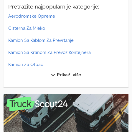
Pretražite najpopularnije kategorije:
Aerodromske Opreme
Cisterna Za Mleko
Kamion Sa Kablom Za Prevrtanje
Kamion Sa Kranom Za Prevoz Kontejnera
Kamion Za Otpad
Prikaži više
Kola Za Sladoled
Manevarsko Vozilo
Mercedes Benz Autobus
Mercedes Benz Minibus
Mercedes Benz Traktori