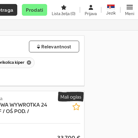
etraga
Prodati
Jezik
Lista želja
(0)
Prijava
Meni
Relevantnost
rikolica kiper
Mali oglas
ca
NOWA WYWROTKA 24
 / OŚ POD. /
33.700 €