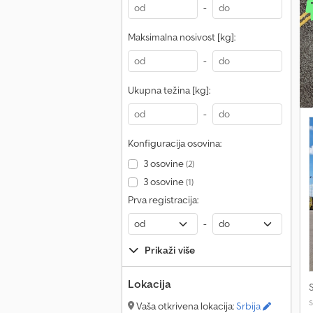
-
Maksimalna nosivost [kg]:
-
Ukupna težina [kg]:
-
Konfiguracija osovina:
3 osovine
(2)
3 osovine
(1)
Prva registracija:
-
Prikaži više
Lokacija
Vaša otkrivena lokacija:
Srbija