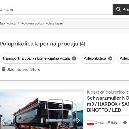
Pr
luprikolica
Polovno poluprikolica kiper
Poluprikolica kiper na prodaju
(4)
Transportna vozila i komercijalna vozila
Poluprikolica
Polup
Uklonite sve filtere
Kiperska poluprikoli
Schwarzmuller 
m3 /
HARDOX / SAF
BINOTTO / LED
P
Gniezno
984 km
r