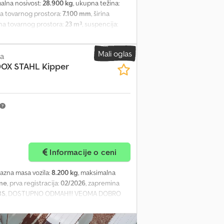
malna nosivost:
28.900 kg
, ukupna težina:
na tovarnog prostora:
7.100 mm
, širina
na tovarnog prostora:
23 m³
, suspencija:
:
ABS
, Bubanj kočnica Međuosovinsko
 Preklopiva bočna zaštita od podletanja
Mali oglas
ca
OX STAHL Kipper
Informacije o ceni
razna masa vozila:
8.200 kg
, maksimalna
ine
, prva registracija:
02/2026
, zapremina
BS
, DOSTUPNO ODMAH!!! VEOMA DOBRO
premina 50m³ Dcedpfjyzq Stox Apdok