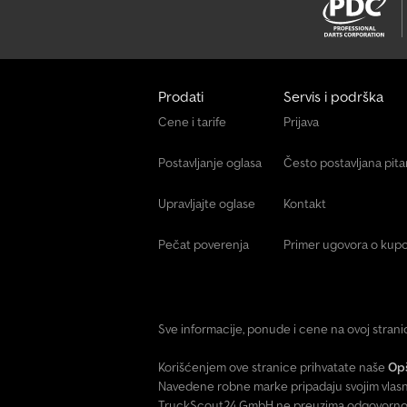
Prodati
Servis i podrška
Cene i tarife
Prijava
Postavljanje oglasa
Često postavljana pit
Upravljajte oglase
Kontakt
Pečat poverenja
Primer ugovora o kupo
Sve informacije, ponude i cene na ovoj stran
Korišćenjem ove stranice prihvatate naše
Opš
Navedene robne marke pripadaju svojim vlasn
TruckScout24 GmbH ne preuzima odgovornost 