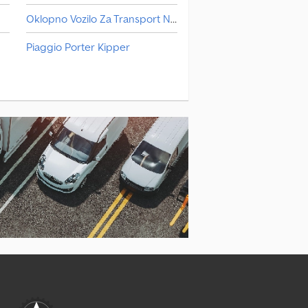
Oklopno Vozilo Za Transport Novca
Piaggio Porter Kipper
Transporter Za Staklo
Маневарско Возило