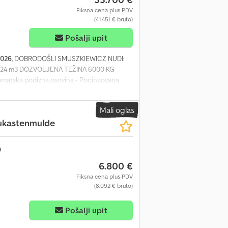
Fiksna cena plus PDV
(41.451 € bruto)
Pošalji upit
2026
, DOBRODOŠLI SMUSZKIEWICZ NUDI:
24 m3 DOZVOLJENA TEŽINA 6000 KG
atska podizna osovina - Pocinkovana
uvlači - SAF INTRADISC osovine sa velikim
ocinkovani sklopivi branik - LED
Mali oglas
17 300 (govori engleski, poljski) FABIO
ukastenmulde
govori ruski, engleski, poljski, jermenski,
200 (govori engleski, poljski) HANIA +48 883
. Pomažemo novim klijentima u
 FINANSIRANJE +48 691 350 350
6.800 €
 SMUSZKIEWICZ 62-200 Gniezno, ul.
Fiksna cena plus PDV
(8.092 € bruto)
Pošalji upit