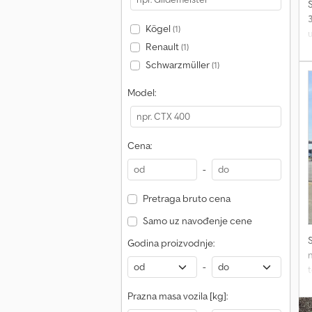
Kögel
(1)
Renault
(1)
Schwarzmüller
(1)
Model:
Cena:
-
Pretraga bruto cena
Samo uz navođenje cene
Godina proizvodnje:
-
Prazna masa vozila [kg]: