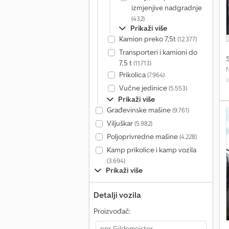
izmjenjive nadgradnje
(432)
Prikaži više
Kamion preko 7,5t
(12.377)
Transporteri i kamioni do
7,5 t
(11.713)
Prikolica
(7.964)
Vučne jedinice
(5.553)
r
Prikaži više
Građevinske mašine
(9.761)
+
Viljuškar
(5.982)
š
Poljoprivredne mašine
(4.228)
Kamp prikolice i kamp vozila
(3.694)
Prikaži više
P
Detalji vozila
Proizvođač: