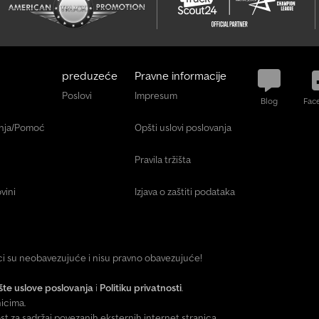
a
p
r
o
preduzeće
Pravne informacije
d
Poslovi
Impresum
a
Blog
Fac
v
anja/Pomoć
Opšti uslovi poslovanja
c
e
Pravila tržišta
K
vini
Izjava o zaštiti podataka
r
e
i
r
ici su neobavezujuće i nisu pravno obavezujuće!
a
j
te uslove poslovanja
i
Politiku privatnosti
.
p
icima.
za sadržaj povezanih eksternih internet stranica.