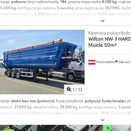
t
Stanje:
polovno
, broj mašine/vozila:
194
, prazna masa vozila:
6.100 kg
, maksi
e
35.000 kg
, konfiguracija osovina:
3 osovine
, prva registracija:
05/1995
, duži
r
utovarnog prostora:
2.300 mm
, visina tovarnog prostora:
1.400 mm
, zapremi
e
vazduh
, dimenzija gume:
365/80 R20 - 385/65 R22,5
, boja:
srebrna
, Oprema
s
rastojanje 1.310 mm Klizna cerada Podest Dodpoiuluasfx Apdjck SAF osovine
o
Zadržavamo pravo na greške.
Kiperska poluprikoli
v
Wilton
NW-3 HARD
a
Mulde 50m³
n
i
h
m
Premstätten
546 km
e
s
e
č
1
/
13
n
o
Stanje:
skoro kao nov (polovno)
, Funkcionalnost:
potpuno funkcionalan
, p
I
nosivost:
27.800 kg
, ukupna težina:
39.000 kg
, konfiguracija osovina:
3 osov
tovarnog prostora:
50 m³
, boja:
plava
, Godina proizvodnje:
2025
, Oprema:
A
z
STANJE!!! KAO NOVO!!! Wilton NW-3 Hardox čelična kiper poluprikolica, za
a
b