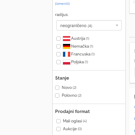
(izmeniti)
radijus:
neograničeno
(4)
Austrija
(1)
Nemačka
(1)
Francuska
(1)
Poljska
(1)
Stanje
Novo
(2)
Polovno
(2)
Prodajni format
Mali oglasi
(4)
Aukcije
(0)