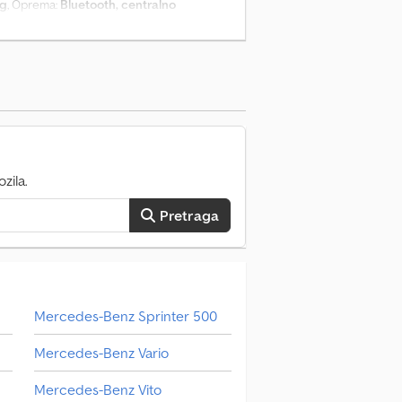
kg
, Oprema:
Bluetooth, centralno
at, ugrađeni računar
, HIAB MULTILIFT
AVLJANJE ZAUSTAVLJAČI SANDUKA LANCI
JE VUČNA KUKA ROCKINGER RO 50
RIŽIDER MRTVI UGLI MULTIMEDIJALNI
KADA DIFERENCIJALA … MEĐUOSOVINSKO
zila.
Pretraga
Mercedes-Benz Sprinter 500
Mercedes-Benz Vario
Mercedes-Benz Vito