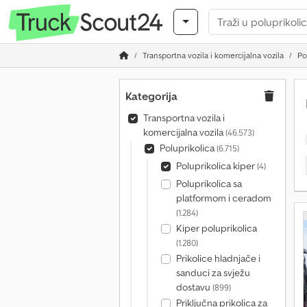
Transportna vozila i komercijalna vozila
Po
Kategorija
Transportna vozila i
komercijalna vozila
(46.573)
Poluprikolica
(6.715)
Poluprikolica kiper
(4)
Poluprikolica sa
platformom i ceradom
(1.284)
Kiper poluprikolica
(1.280)
Prikolice hladnjače i
sanduci za svježu
dostavu
(899)
Priključna prikolica za