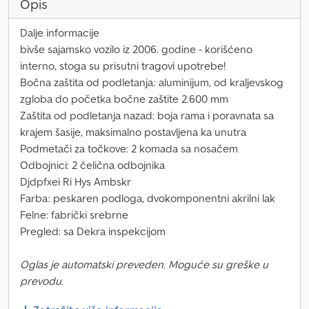
Opis
Dalje informacije
bivše sajamsko vozilo iz 2006. godine - korišćeno
interno, stoga su prisutni tragovi upotrebe!
Bočna zaštita od podletanja: aluminijum, od kraljevskog
zgloba do početka bočne zaštite 2.600 mm
Zaštita od podletanja nazad: boja rama i poravnata sa
krajem šasije, maksimalno postavljena ka unutra
Podmetači za točkove: 2 komada sa nosačem
Odbojnici: 2 čelična odbojnika
Djdpfxei Ri Hys Ambskr
Farba: peskaren podloga, dvokomponentni akrilni lak
Felne: fabrički srebrne
Pregled: sa Dekra inspekcijom
Oglas je automatski preveden. Moguće su greške u
prevodu.