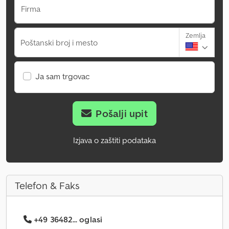
Firma
Zemlja
Poštanski broj i mesto
Ja sam trgovac
Pošalji upit
Izjava o zaštiti podataka
Telefon & Faks
+49 36482... oglasi