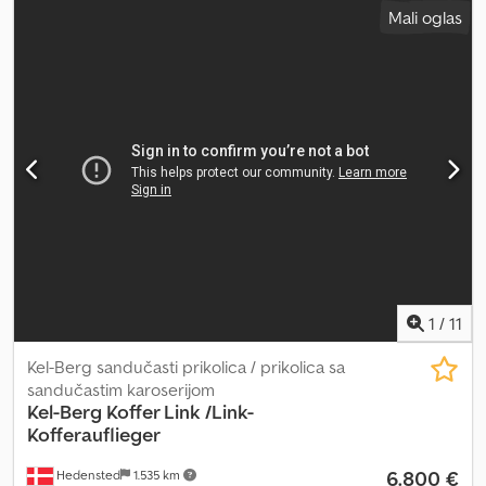
Mali oglas
1
/
11
Kel-Berg sandučasti prikolica / prikolica sa
sandučastim karoserijom
Kel-Berg
Koffer Link /Link-
Kofferauflieger
6.800 €
Hedensted
1.535 km