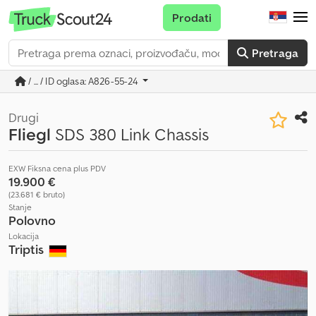
Prodati
Pretraga
/ ... / ID oglasa: A826-55-24
Drugi
Fliegl
SDS 380 Link Chassis
EXW Fiksna cena plus PDV
19.900 €
(23.681 € bruto)
Stanje
Polovno
Lokacija
Triptis