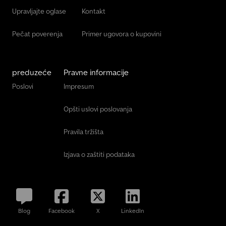
Upravljajte oglase
Kontakt
Pečat poverenja
Primer ugovora o kupovini
preduzeće
Pravne informacije
Poslovi
Impresum
Opšti uslovi poslovanja
Pravila tržišta
Izjava o zaštiti podataka
Blog
Facebook
X
LinkedIn