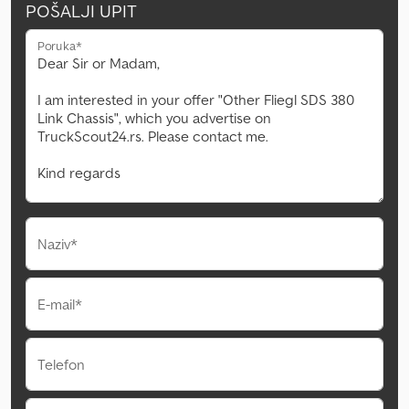
POŠALJI UPIT
Poruka*
Naziv*
E-mail*
Telefon