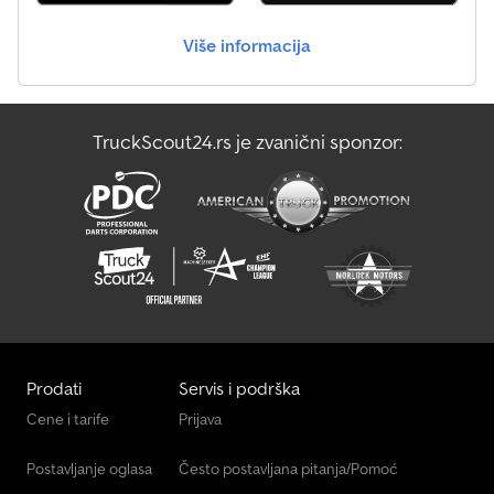
Više informacija
TruckScout24.rs je zvanični sponzor:
Prodati
Servis i podrška
Cene i tarife
Prijava
Postavljanje oglasa
Često postavljana pitanja/Pomoć