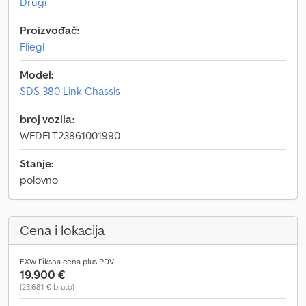
Drugi
Proizvođač:
Fliegl
Model:
SDS 380 Link Chassis
broj vozila:
WFDFLT23861001990
Stanje:
polovno
Cena i lokacija
EXW Fiksna cena plus PDV
19.900 €
(23.681 € bruto)