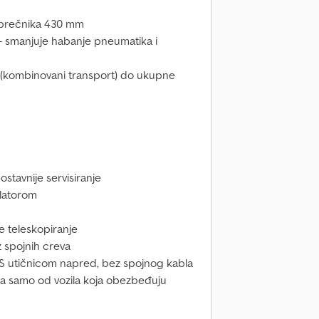
 prečnika 430 mm
– smanjuje habanje pneumatika i
(kombinovani transport) do ukupne
stavnije servisiranje
latorom
e teleskopiranje
 spojnih creva
BS utičnicom napred, bez spojnog kabla
a samo od vozila koja obezbeđuju