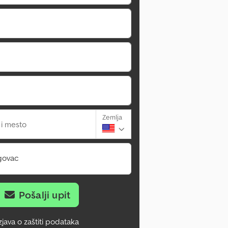
Zemlja
 i mesto
govac
Pošalji upit
zjava o zaštiti podataka