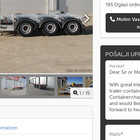
195 Oglasi onli
Molim Vas da me pozovete
n
POŠALJI UP
Poruka*
1
/
15
 ceradom
Naziv*