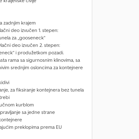
 kraljevske čivije
 sa zadnjim krajem
vlačni deo izvučen 1. stepen:
z tunela za „gooseneck“
zvlačni deo izvučen 2. stepen:
oseneck“ i produžetkom pozadi.
asta rama sa sigurnosnim klinovima, sa
pivim srednjim osloncima za kontejnere
idivi
je, za fiksiranje kontejnera bez tunela
trebi
a ručnom kurblom
pravljanje sa jedne strane
 kontejnere
rskajućim preklopima prema EU