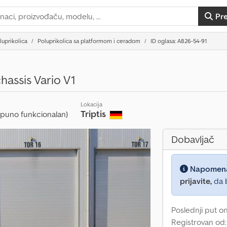
Pr
luprikolica
Poluprikolica sa platformom i ceradom
ID oglasa: A826-54-91
assis Vario V1
Lokacija
Triptis
tpuno funkcionalan)
Dobavljač
Napomen
prijavite,
da b
Poslednji put o
Registrovan od