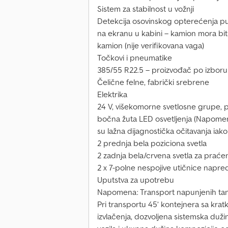
Sistem za stabilnost u vožnji
Detekcija osovinskog opterećenja p
na ekranu u kabini – kamion mora biti 
kamion (nije verifikovana vaga)
Točkovi i pneumatike
385/55 R22.5 – proizvođač po izboru
Čelične felne, fabrički srebrene
Elektrika
24 V, višekomorne svetlosne grupe, p
bočna žuta LED osvetljenja (Napome
su lažna dijagnostička očitavanja iako 
2 prednja bela poziciona svetla
2 zadnja bela/crvena svetla za praćenj
2 x 7-polne nespojive utičnice napre
Uputstva za upotrebu
Napomena: Transport napunjenih tank
Pri transportu 45’ kontejnera sa krat
izvlačenja, dozvoljena sistemska duži