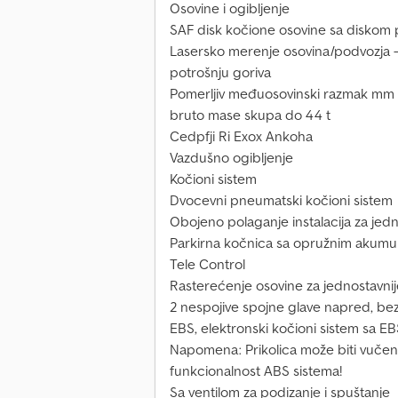
Osovine i ogibljenje
SAF disk kočione osovine sa diskom
Lasersko merenje osovina/podvozja 
potrošnju goriva
Pomerljiv međuosovinski razmak mm 
bruto mase skupa do 44 t
Cedpfji Ri Exox Ankoha
Vazdušno ogibljenje
Kočioni sistem
Dvocevni pneumatski kočioni sistem
Obojeno polaganje instalacija za jedno
Parkirna kočnica sa opružnim akumu
Tele Control
Rasterećenje osovine za jednostavnij
2 nespojive spojne glave napred, bez
EBS, elektronski kočioni sistem sa E
Napomena: Prikolica može biti vučen
funkcionalnost ABS sistema!
Sa ventilom za podizanje i spuštanje