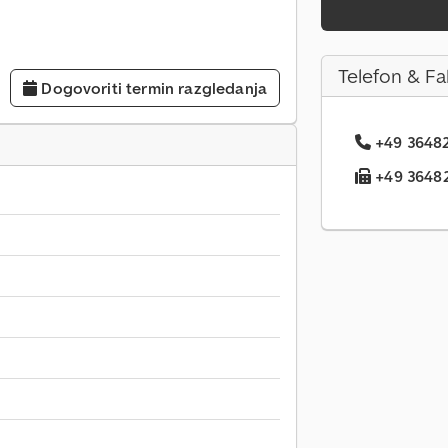
Telefon & Fa
Dogovoriti termin razgledanja
+49 36482.
+49 36482.