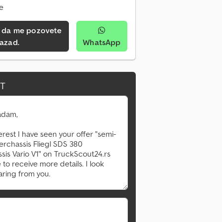
ne
azad.
WhatsApp
IT