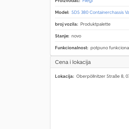
Proizvođač:
Fliegl
Model:
SDS 380 Containerchassis Va
broj vozila:
Produktpalette
Stanje:
novo
Funkcionalnost:
potpuno funkciona
Cena i lokacija
Lokacija:
Oberpöllnitzer Straße 8, 0