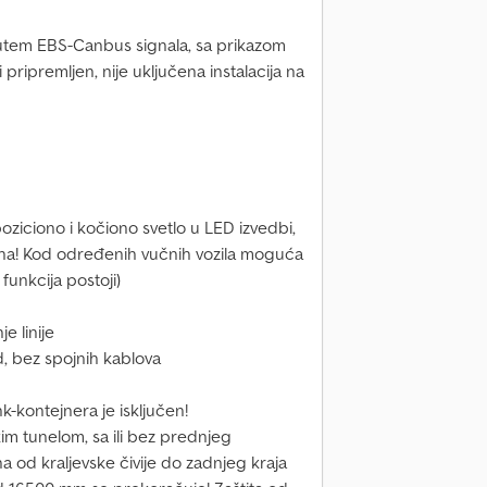
utem EBS-Canbus signala, sa prikazom
pripremljen, nije uključena instalacija na
oziciono i kočiono svetlo u LED izvedbi,
na! Kod određenih vučnih vozila moguća
funkcija postoji)
e linije
d, bez spojnih kablova
-kontejnera je isključen!
kim tunelom, sa ili bez prednjeg
na od kraljevske čivije do zadnjeg kraja