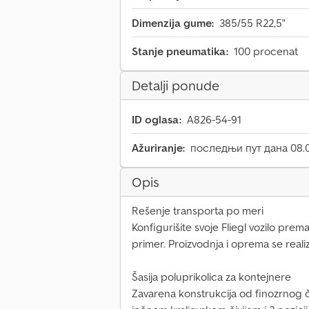
Dimenzija gume:
385/55 R22,5"
Stanje pneumatika:
100 procenat
Detalji ponude
ID oglasa:
A826-54-91
Ažuriranje:
последњи пут дана 08.
Opis
Rešenje transporta po meri
Konfigurišite svoje Fliegl vozilo prem
primer. Proizvodnja i oprema se reali
Šasija poluprikolica za kontejnere
Zavarena konstrukcija od finozrnog č