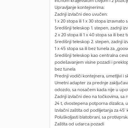
inčnom kraljevskom čivijom i 2 pozicije
Upravljanje kontejnerima:
Zadnji izvlačni deo uvučen:
1 x 20 stopa ili 1 x 30 stopa izravnato
Središnji teleskop 1. stepen, zadnji iz
2 x 20 stopa ili 1 x 40 stopa sa ili be
Središnji teleskop 2. stepen, zadnji i
1 x 45 stopa sa ili bez tunela za „go
Središnji teleskop kao centralna cev
podešavanjem visine pozadi i preklo
bez tunela
Prednji vodiči kontejnera, umetljivi i sk
Umetni adapter za prednje zaključavan
odozdo, sa nosačem kada nije u upo
Zadnji izvlačni deo na točkovima, s
24 t, dvostepena potporna dizalica, u
Izvlačni zaštita od podlijetanja za 45’
Poluškoljasti blatobrani, sa protivp
Zaštita od udarca pozadi