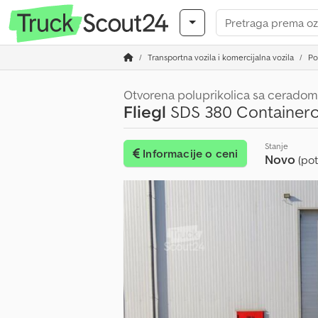
Transportna vozila i komercijalna vozila
Po
Otvorena poluprikolica sa ceradom
Fliegl
SDS 380 Containerch
Stanje
Informacije o ceni
Novo
(po