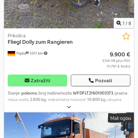
1
/
8
Prikolica
Fliegl
Dolly zum Rangieren
9.900 €
Triptis
1.017 km
EXW VB plus PDV
(11.781 € bruto)
Zatražiti
Pozvati
Stanje:
polovno
, broj mašine/vozila:
WFDFLT21601003373
, prazna
masa vozila:
2.600 kg
, maksimalna nosivost:
10.800 kg
, ukupna
težina:
13.400 kg
, konfiguracija osovina:
2 osovine
, prva
registracija:
11/2013
, ukupna dužina:
5.200 mm
, ukupna širina:
Mali oglas
2.550 mm
, dimenzija gume:
285/70 R19,5"
, boja:
siva
, 4 VOZILA NA
RASPOLAGANJU! - 4 VOZILA NA RASPOLAGANJU! - 4 VOZILA NA
RASPOLAGANJU! - 4 VOZILA NA RASPOLAGANJU! Preuređivanje