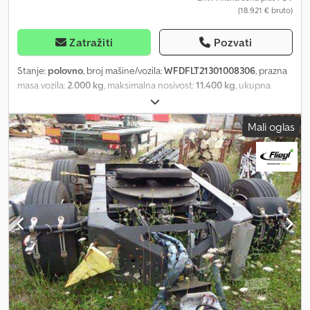
(18.921 € bruto)
registarske tablice, kontur marka sa reflektujućim trakama po
ECE R 048, bočno bela i pozadi crvena, tabla za upozorenje po
ECE - 70. Visina pri uprezanju cca: 960 mm.
Zatražiti
Pozvati
Stanje:
polovno
, broj mašine/vozila:
WFDFLT21301008306
, prazna
masa vozila:
2.000 kg
, maksimalna nosivost:
11.400 kg
, ukupna
težina:
13.400 kg
, konfiguracija osovina:
2 osovine
, prva
registracija:
11/2018
, dimenzija gume:
285/70 r19,5
, Dodatne
Mali oglas
informacije: Konstrukcija od finozrnog čelika, zavarena, sedlasta
spojka, proizvođač po našem izboru za 2 kinžapfena, sa kugličnim
obrtno-vencem, maksimalno ograničenje ugla 20°, mogućnost
blokiranja, oslonac na vučnom gredi, klinovi za podupiranje sa
držačem, zaštita od podvlačenja od čelika, blatobrani četvrtaste
školjke ispred i iza sklopova osovina, sa prekrivačem za ceradu u
slučaju prazne vožnje. CLG vučna ruda za donje spajanje sa
ispitivanim vučnim okom od 50 mm za povezivanje sa dolijem i
tegljačem. BPW disk-kočione osovine sa prečnikom diska 370 mm,
vazdušno ogibljenje sa ventilima za podizanje i spuštanje.
Dvovodni pneumatski kočioni sistem, parkirna kočnica sa
oprugom, Duomatik spojna glava napred, sa povezničkim cevima
prema tegljaču. Dve spojne glave protiv zamene za poluprikolicu,