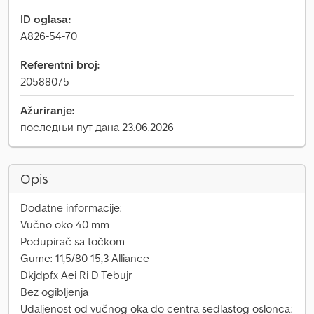
ID oglasa:
A826-54-70
Referentni broj:
20588075
Ažuriranje:
последњи пут дана 23.06.2026
Opis
Dodatne informacije:
Vučno oko 40 mm
Podupirač sa točkom
Gume: 11,5/80-15,3 Alliance
Dkjdpfx Aei Ri D Tebujr
Bez ogibljenja
Udaljenost od vučnog oka do centra sedlastog oslonca: