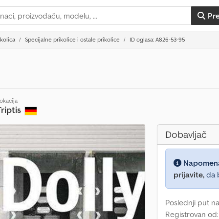
Pr
ikolica
Specijalne prikolice i ostale prikolice
ID oglasa: A826-53-95
okacija
Triptis
Dobavljač
Napomen
prijavite,
da b
Poslednji put na
Registrovan od