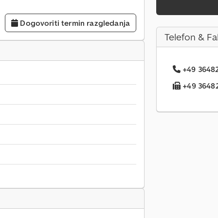
Dogovoriti termin razgledanja
Telefon & Fa
+49 36482.
+49 36482.