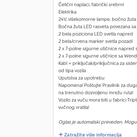
Čelični naplaci, fabrički srebrni
Elektrika
24V, višekomorne lampe, bočno žuta
Bočna žuta LED rasveta povezana sa
2 bela poziciona LED svetla napred
2 bela/crvena marker svetla pozadi
2 x 7-polne sigurne utičnice napred
2 x 7-polne sigurne utičnice sa Wende
Kabl + priključak/priključnica za sis
od tipa vozila
Uputstva za upotrebu
Napomena! Poštujte Pravilnik za duga
na trenutno dozvoljenu mrežu ruta!
Vozilo za vuču mora biti u fabrici Trip
vučnog vratila!
Oglas je automatski preveden. Mogu
Zatražite više informacija