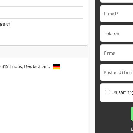
E-mail*
f0f82
Telefon
Firma
7819 Triptis, Deutschland
Poštanski broj
Ja sam tr
I