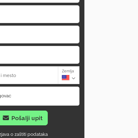
Zemlja
 i mesto
govac
Pošalji upit
zjava o zaštiti podataka