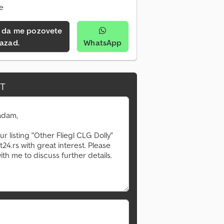
ne
azad.
WhatsApp
Zatražite više slika
IT