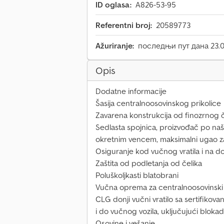
ID oglasa:
A826-53-95
Referentni broj:
20589773
Ažuriranje:
последњи пут дана 23.
Opis
Dodatne informacije
Šasija centralnoosovinskog prikolice
Zavarena konstrukcija od finozrnog č
Sedlasta spojnica, proizvođač po naš
okretnim vencem, maksimalni ugao za
Osiguranje kod vučnog vratila i na do
Zaštita od podletanja od čelika
Poluškoljkasti blatobrani
Vučna oprema za centralnoosovinski 
CLG donji vučni vratilo sa sertifiko
i do vučnog vozila, uključujući bloka
Osovine i vešanje