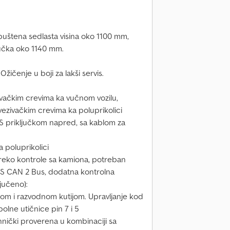
puštena sedlasta visina oko 1100 mm,
jučka oko 1140 mm.
ičenje u boji za lakši servis.
ivačkim crevima ka vučnom vozilu,
ezivačkim crevima ka poluprikolici
BS priključkom napred, sa kablom za
 poluprikolici
reko kontrole sa kamiona, potreban
 CAN 2 Bus, dodatna kontrolna
jučeno):
blom i razvodnom kutijom. Upravljanje kod
polne utičnice pin 7 i 5
nički proverena u kombinaciji sa