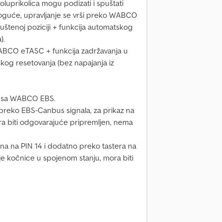
oluprikolica mogu podizati i spuštati
moguće, upravljanje se vrši preko WABCO
štenoj poziciji + funkcija automatskog
).
ABCO eTASC + funkcija zadržavanja u
skog resetovanja (bez napajanja iz
i sa WABCO EBS.
reko EBS-Canbus signala, za prikaz na
ra biti odgovarajuće pripremljen, nema
na na PIN 14 i dodatno preko tastera na
je kočnice u spojenom stanju, mora biti