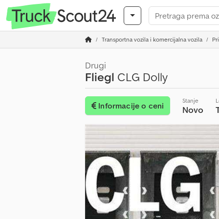
Transportna vozila i komercijalna vozila
Pr
Drugi
Fliegl
CLG Dolly
Stanje
L
Informacije o ceni
Novo