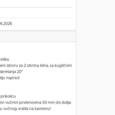
06.2026
elika
em izboru za 2 obrtna klina, sa kugličnim
kretanja 20°
liju napred
prikolicu
vanim vučnim prstenovima 50 mm do dolija
du vučnog vratila na kamionu!