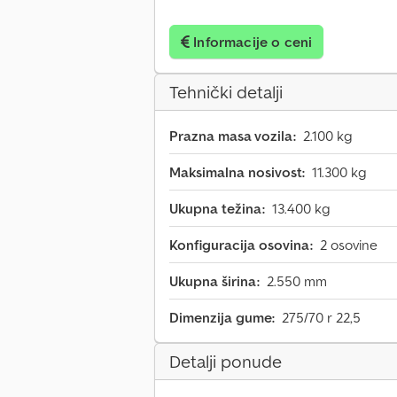
Informacije o ceni
Tehnički detalji
Prazna masa vozila:
2.100 kg
Maksimalna nosivost:
11.300 kg
Ukupna težina:
13.400 kg
Konfiguracija osovina:
2 osovine
Ukupna širina:
2.550 mm
Dimenzija gume:
275/70 r 22,5
Detalji ponude