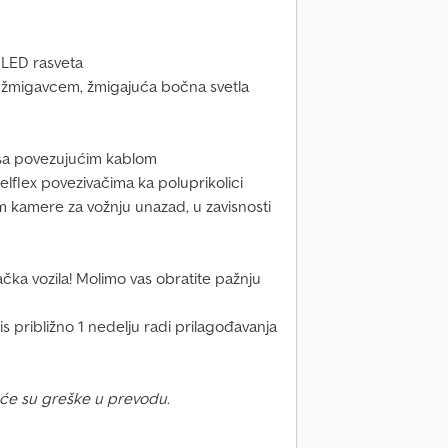
 LED rasveta
 žmigavcem, žmigajuća bočna svetla
 sa povezujućim kablom
lflex povezivačima ka poluprikolici
tem kamere za vožnju unazad, u zavisnosti
čka vozila! Molimo vas obratite pažnju
tis približno 1 nedelju radi prilagođavanja
će su greške u prevodu.