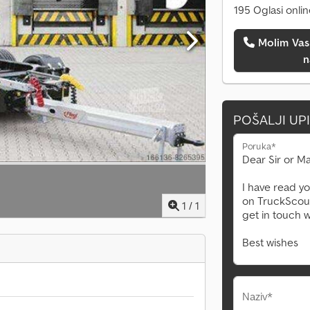
195 Oglasi onli
Molim Vas da me pozovete
n
POŠALJI UP
Poruka*
1
/
1
Naziv*