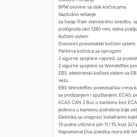
BPW osovine sa disk kočnicama
Vazdušno vešanje
za Swap Train standardnu izvedbu, s
podignuta oko 1280 mm, visina prikl
Kočioni sistem
Dvocevni pneumatski kočioni sistem. Ož
Parkirna kočnica sa oprugom
2 sigurne spojnice napred, sa povez
2 sigurne spojnice sa Wendelflex pov
EBS, elektronski kočioni sistem sa E
vezu,
EBS Wendelflex povezivačka creva ka
sa podizanjem i spuštanjem, ECAS, p
ECAS CAN 2 Bus u kamionu bez ECAS
jedinica u kamionu potrebna (nije ukl
Elektrika sa unapred instaliranim ka
15-polne utičnice pin 11 i 15, kod 2x7-
Napomena! Ova izvedba mora biti teh