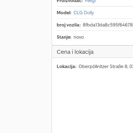
Proizvođač:
Fliegl
Model:
CLG Dolly
broj vozila:
8fbda13da8c595f64678
Stanje:
novo
Cena i lokacija
Lokacija:
Oberpöllnitzer Straße 8, 0