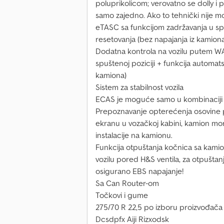
poluprikolicom; verovatno se dolly i p
samo zajedno. Ako to tehnički nije 
eTASC sa funkcijom zadržavanja u spu
resetovanja (bez napajanja iz kamiona
Dodatna kontrola na vozilu putem W
spuštenoj poziciji + funkcija automat
kamiona)
Sistem za stabilnost vozila
ECAS je moguće samo u kombinacij
Prepoznavanje opterećenja osovine p
ekranu u vozačkoj kabini, kamion mo
instalacije na kamionu.
Funkcija otpuštanja kočnica sa kamio
vozilu pored H&S ventila, za otpuštan
osigurano EBS napajanje!
Sa Can Router-om
Točkovi i gume
275/70 R 22,5 po izboru proizvođača
Dcsdpfx Aiji Rizxodsk