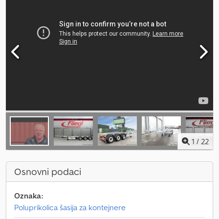
1
/
22
Osnovni podaci
Oznaka:
Poluprikolica šasija za kontejnere