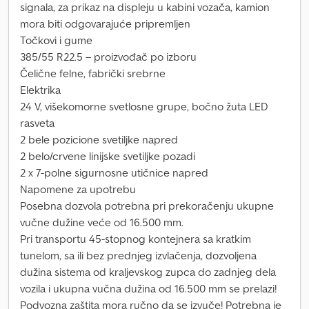
signala, za prikaz na displeju u kabini vozača, kamion
mora biti odgovarajuće pripremljen
Točkovi i gume
385/55 R22.5 – proizvođač po izboru
Čelične felne, fabrički srebrne
Elektrika
24 V, višekomorne svetlosne grupe, bočno žuta LED
rasveta
2 bele pozicione svetiljke napred
2 belo/crvene linijske svetiljke pozadi
2 x 7-polne sigurnosne utičnice napred
Napomene za upotrebu
Posebna dozvola potrebna pri prekoračenju ukupne
vučne dužine veće od 16.500 mm.
Pri transportu 45-stopnog kontejnera sa kratkim
tunelom, sa ili bez prednjeg izvlačenja, dozvoljena
dužina sistema od kraljevskog zupca do zadnjeg dela
vozila i ukupna vučna dužina od 16.500 mm se prelazi!
Podvozna zaštita mora ručno da se izvuče! Potrebna je