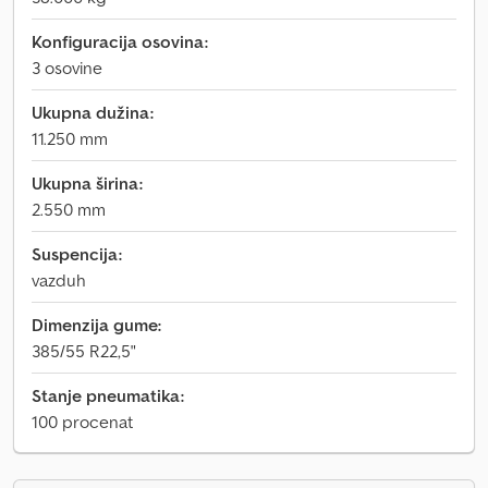
Konfiguracija osovina:
3 osovine
Ukupna dužina:
11.250 mm
Ukupna širina:
2.550 mm
Suspencija:
vazduh
Dimenzija gume:
385/55 R22,5"
Stanje pneumatika:
100 procenat