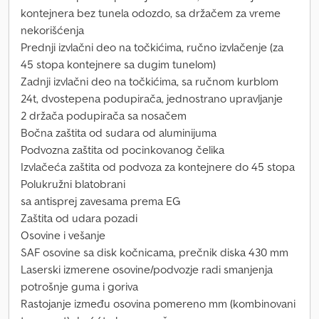
kontejnera bez tunela odozdo, sa držačem za vreme
nekorišćenja
Prednji izvlačni deo na točkićima, ručno izvlačenje (za
45 stopa kontejnere sa dugim tunelom)
Zadnji izvlačni deo na točkićima, sa ručnom kurblom
24t, dvostepena podupirača, jednostrano upravljanje
2 držača podupirača sa nosačem
Bočna zaštita od sudara od aluminijuma
Podvozna zaštita od pocinkovanog čelika
Izvlačeća zaštita od podvoza za kontejnere do 45 stopa
Polukružni blatobrani
sa antisprej zavesama prema EG
Zaštita od udara pozadi
Osovine i vešanje
SAF osovine sa disk kočnicama, prečnik diska 430 mm
Laserski izmerene osovine/podvozje radi smanjenja
potrošnje guma i goriva
Rastojanje između osovina pomereno mm (kombinovani