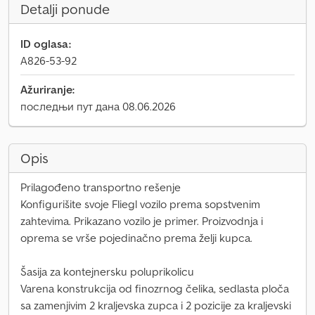
Detalji ponude
ID oglasa:
A826-53-92
Ažuriranje:
последњи пут дана 08.06.2026
Opis
Prilagođeno transportno rešenje
Konfigurišite svoje Fliegl vozilo prema sopstvenim
zahtevima. Prikazano vozilo je primer. Proizvodnja i
oprema se vrše pojedinačno prema želji kupca.
Šasija za kontejnersku poluprikolicu
Varena konstrukcija od finozrnog čelika, sedlasta ploča
sa zamenjivim 2 kraljevska zupca i 2 pozicije za kraljevski