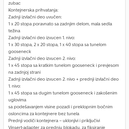
zubac
Kontejnerska prihvatanja:
Zadnji izvlačni deo uvučen:
1 x 20 stopa poravnato sa zadnjim delom, mala sedla
težina
Zadnji izvlačni deo izvucen 1. nivo:
1 x 30 stopa, 2 x 20 stopa, 1 x 40 stopa sa tunelom
gooseneck
Zadnji izvlačni deo izvucen 2. nivo:
1 x 45 stopa sa kratkim tunelom gooseneck i prevjesom
na zadnjoj strani
Zadnji izvlačni deo izvucen 2. nivo + prednji izvlačni deo
1. nivo:
1 x 45 stopa sa dugim tunelom gooseneck i zakošenim
uglovima
sa podešavanjem visine pozadi i preklopnim bočnim
osloncima za kontejnere bez tunela
Prednji vodiči kontejnera – uklonjivi i priključivi
Vinsert-adapter za prednju blokadu, za fiksiranje