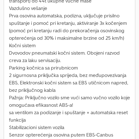
transport) do 44t ukupne vučne mase
Vazdušno vešanje
Prva osovina automatska, podizna, uključuje prisilno
spuštanje i pomoć pri kretanju, aktiviranje 3x kočenjem
(pomoć pri kretanju radi do prekoračenja osovinskog
opterećenja od 30% i maksimalne brzine od 25 km/h)
Kočni sistem
Dvovodov pneumatski kočni sistem. Obojeni razvod
creva za laku servisaciju.
Parking kočnica sa prirubnicom
2 sigurnosna priključka sprijeda, bez međupovezivanja
EBS, Elektronski kočni sistem sa EBS utičnicom napred,
bez priključnog kabla
Pažnja: Priključno vozilo sme vući samo vučno vozilo koje
omogućava efikasnost ABS-a!
sa ventilom za podizanje i spuštanje + automatska reset
funkcija
Stabilizacioni sistem vozila
Senzor opterećenja osovina putem EBS-Canbus