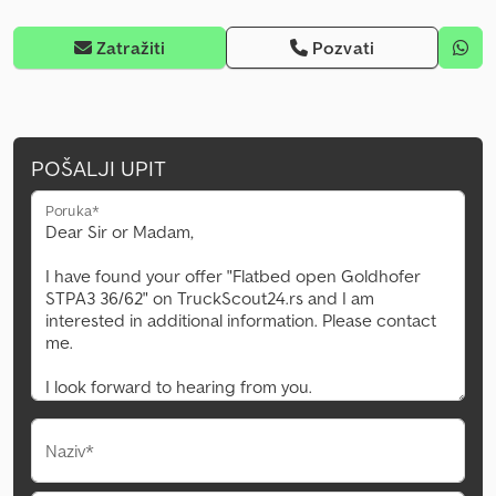
Zatražiti
Pozvati
POŠALJI UPIT
Poruka*
Naziv*