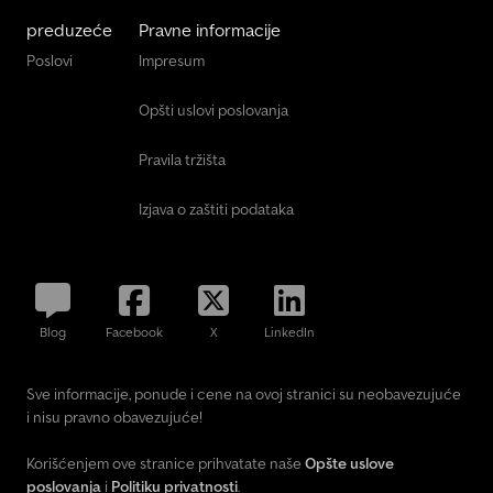
preduzeće
Pravne informacije
Poslovi
Impresum
Opšti uslovi poslovanja
Pravila tržišta
Izjava o zaštiti podataka
Blog
Facebook
X
LinkedIn
Sve informacije, ponude i cene na ovoj stranici su neobavezujuće
i nisu pravno obavezujuće!
Korišćenjem ove stranice prihvatate naše
Opšte uslove
poslovanja
i
Politiku privatnosti
.