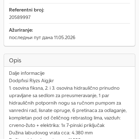
Referentni broj:
20589997
Ažuriranje:
последњи пут дана 11.05.2026
Opis
Dalje informacije
Dodpfxsi Riyzs Aigjkr
1. osovina fiksna, 2. i 3. osovina hidraulično prinudno
upravljane sa sedlom za preusmeravanje, 1 par
hidrauličnih potpornih nogu sa ručnom pumpom za
vanredni rad, lisnate opruge, 6 pretinaca za odlaganje,
kompletan pod od čeličnog rebrastog lima, vazduh:
crveno-žuto + elektrika: 1x 7-pinski priključak
Dužina labudovog vrata cca: 4.380 mm