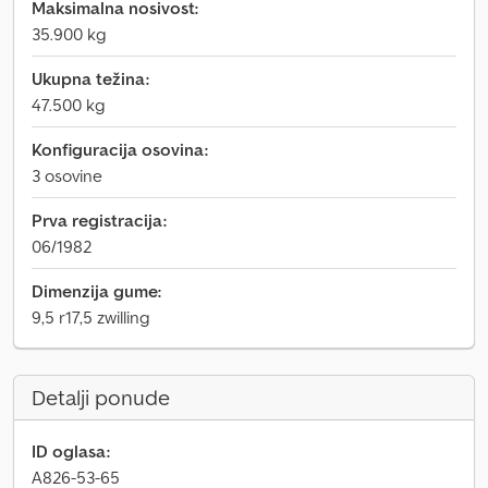
Maksimalna nosivost:
35.900 kg
Ukupna težina:
47.500 kg
Konfiguracija osovina:
3 osovine
Prva registracija:
06/1982
Dimenzija gume:
9,5 r17,5 zwilling
Detalji ponude
ID oglasa:
A826-53-65