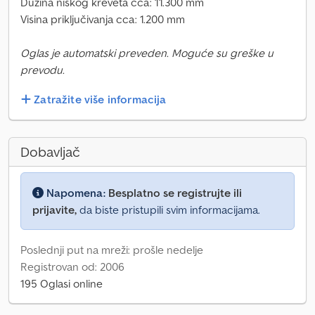
Dužina niskog kreveta cca: 11.300 mm
Visina priključivanja cca: 1.200 mm
Oglas je automatski preveden. Moguće su greške u
prevodu.
Zatražite više informacija
Dobavljač
Napomena:
Besplatno se registrujte ili
prijavite,
da biste pristupili svim informacijama.
Poslednji put na mreži: prošle nedelje
Registrovan od: 2006
195 Oglasi online