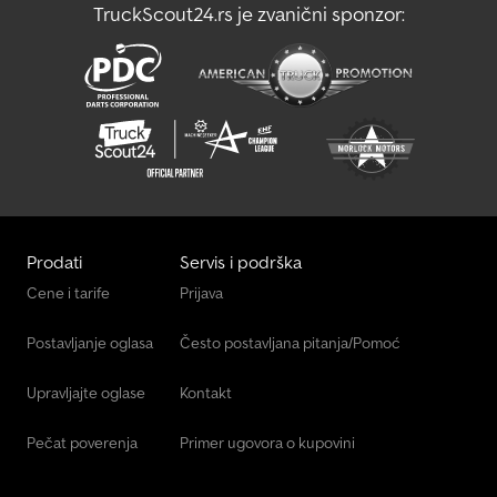
TruckScout24.rs je zvanični sponzor:
Prodati
Servis i podrška
Cene i tarife
Prijava
Postavljanje oglasa
Često postavljana pitanja/Pomoć
Upravljajte oglase
Kontakt
Pečat poverenja
Primer ugovora o kupovini