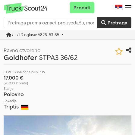
Prodati
Pretraga
/ ... / ID oglasa: A826-53-65
Ravno otvoreno
Goldhofer
STPA3 36/62
EXW Fiksna cena plus PDV
17.000 €
(20.230 € bruto)
Stanje
Polovno
Lokacija
Triptis