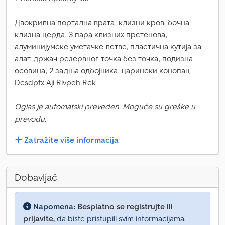
Двокрилна портална врата, клизни кров, бочна
клизна церда, 3 пара клизних прстенова,
алуминијумске уметачке летве, пластична кутија за
алат, држач резервног точка без точка, подизна
осовина, 2 задња одбојника, царински конопац
Dcsdpfx Aji Rivpeh Rek
Oglas je automatski preveden. Moguće su greške u
prevodu.
Zatražite više informacija
Dobavljač
Napomena:
Besplatno se registrujte ili
prijavite,
da biste pristupili svim informacijama.