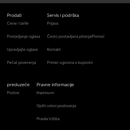
Prodati
Servis i podrška
Cene i tarife
Prijava
Postavljanje oglasa
Često postavljana pitanja/Pomoć
Upravljajte oglase
Kontakt
Pečat poverenja
Primer ugovora o kupovini
preduzeće
Pravne informacije
Poslovi
Impresum
Opšti uslovi poslovanja
Pravila tržišta