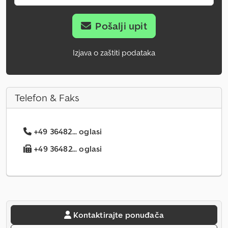
Pošalji upit
Izjava o zaštiti podataka
Telefon & Faks
+49 36482... oglasi
+49 36482... oglasi
Kontaktirajte ponuđača