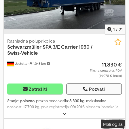
1
/
21
Rashladna poluprikolica
Schwarzmüller
SPA 3/E Carrier 1950 /
Swiss-Vehicle
11.830 €
Jestetten
1.043 km
Fiksna cena plus PDV
(14.078 € bruto)
Zatražiti
Pozvati
Stanje:
polovno
, prazna masa vozila:
8.300 kg
, maksimalna
nosivost:
17.700 kg
, prva registracija:
09/2016
, sledeća inspekcija
(TÜV):
03/2025
, ukupna širina:
25.500 mm
, suspencija:
vazduh
,
dimenzija gume:
385 / 55 R 22.5 / 8mm
, dimenzija prednje gume:
Mali oglas
385 / 55 R 22.5 / 8mm
, radna težina:
26.000 kg
,