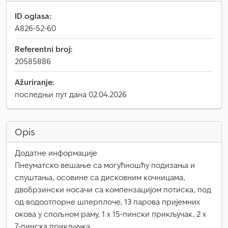
ID oglasa:
A826-52-60
Referentni broj:
20585886
Ažuriranje:
последњи пут дана 02.04.2026
Opis
Додатне информације
Пнеуматско вешање са могућношћу подизања и
спуштања, осовине са дисковним кочницама,
двобрзински носачи са компензацијом потиска, под
од водоотпорне шперплоче, 13 парова пријемних
окова у спољном раму, 1 x 15-пински прикључак, 2 x
7-пинска прикључка