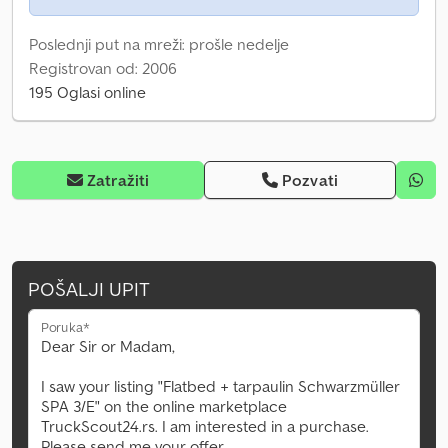
Poslednji put na mreži: prošle nedelje
Registrovan od: 2006
195 Oglasi online
Zatražiti
Pozvati
POŠALJI UPIT
Poruka*