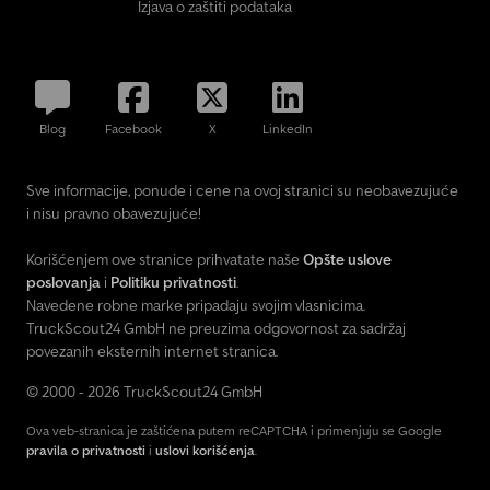
Izjava o zaštiti podataka
Blog
Facebook
X
LinkedIn
Sve informacije, ponude i cene na ovoj stranici su neobavezujuće
i nisu pravno obavezujuće!
Korišćenjem ove stranice prihvatate naše
Opšte uslove
poslovanja
i
Politiku privatnosti
.
Navedene robne marke pripadaju svojim vlasnicima.
TruckScout24 GmbH ne preuzima odgovornost za sadržaj
povezanih eksternih internet stranica.
© 2000 - 2026 TruckScout24 GmbH
Ova veb-stranica je zaštićena putem reCAPTCHA i primenjuju se Google
pravila o privatnosti
i
uslovi korišćenja
.