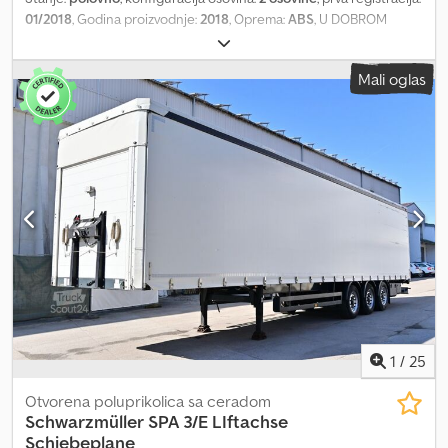
01/2018
, Godina proizvodnje:
2018
, Oprema:
ABS
, U DOBROM
STANJU ----KOČNICE NA DISKOVIMA Dedpozlmkksfx Ah Rjck
Mali oglas
1
/
25
Otvorena poluprikolica sa ceradom
Schwarzmüller
SPA 3/E LIftachse
Schiebeplane