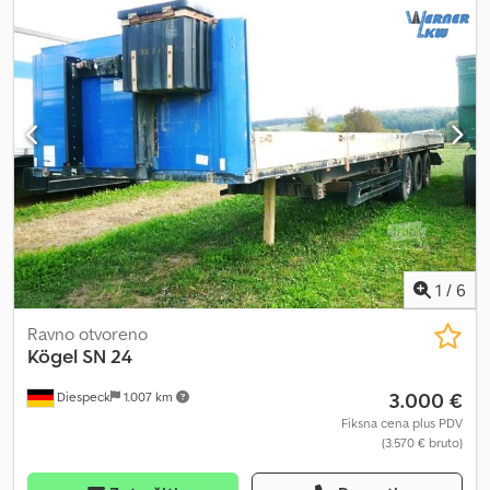
1
/
6
Ravno otvoreno
Kögel
SN 24
3.000 €
Diespeck
1.007 km
Fiksna cena plus PDV
(3.570 € bruto)