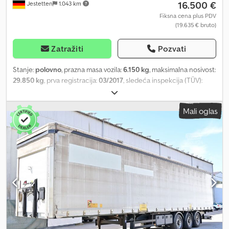
16.500 €
Jestetten
1.043 km
Fiksna cena plus PDV
(19.635 € bruto)
Zatražiti
Pozvati
Stanje:
polovno
, prazna masa vozila:
6.150 kg
, maksimalna nosivost:
29.850 kg
, prva registracija:
03/2017
, sledeća inspekcija (TÜV):
12/2025
, ukupna širina:
25.500 mm
, suspencija:
vazduh
, dimenzija
gume:
385 / 65 R 22.5 / 5mm
, dimenzija prednje gume:
385 / 65 R
Mali oglas
22.5 / 5mm
, radna težina:
36.000 kg
,