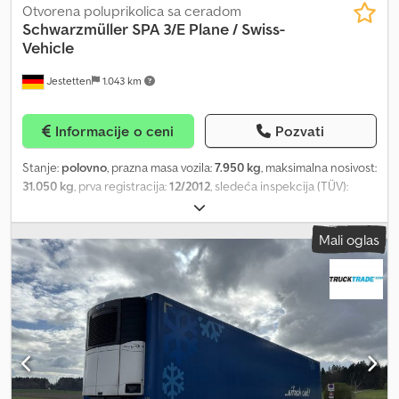
Otvorena poluprikolica sa ceradom
Schwarzmüller
SPA 3/E Plane / Swiss-
Vehicle
Jestetten
1.043 km
Informacije o ceni
Pozvati
Stanje:
polovno
, prazna masa vozila:
7.950 kg
, maksimalna nosivost:
31.050 kg
, prva registracija:
12/2012
, sledeća inspekcija (TÜV):
03/2025
, ukupna dužina:
14.000 mm
, ukupna širina:
25.500 mm
,
ukupna visina:
40.000 mm
, suspencija:
vazduh
, dimenzija gume:
Mali oglas
385 / 55 R 22.5 / 6mm
, dimenzija prednje gume:
385 / 55 R 22.5 /
6mm
, radna težina:
39.000 kg
,