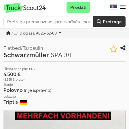
Prodati
Pretraga
/ ... / ID oglasa: A826-52-60
Flatbed/Tarpaulin
Schwarzmüller
SPA 3/E
Fiksna cena plus PDV
4.500 €
(5.355 € bruto)
Stanje
Polovno
(nije ispravno)
Lokacija
Triptis