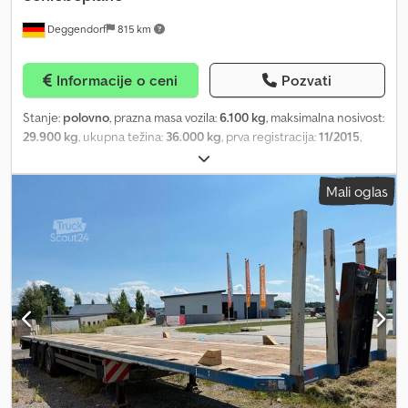
Deggendorf
815 km
Informacije o ceni
Pozvati
Stanje:
polovno
, prazna masa vozila:
6.100 kg
, maksimalna nosivost:
29.900 kg
, ukupna težina:
36.000 kg
, prva registracija:
11/2015
,
suspencija:
vazduh
, boja:
bela
, vrsta goriva:
dizel
, tip prenosa:
ostalo
, kabina vozača:
dnevna kabina
, emisioni razred:
nijedno
,
Mali oglas
Oprema:
ABS, ugrađeni računar
, SCHWARZMUELLER SPA 3/E
sandučar s ceradom, CENA NA UPIT! Podizna osovina (1. osovina),
vazdušno vazdušno vešanje, disk kočnice, klizna cerada, neto
težina 6.100 kg, korisna nosivost 29.900 kg, bruto masa vozila
36.000 kg, prvi vlasnik. Kupujemo i Vaš kamion ili nudimo zamenu
uz doplatu. Online pregledi mogući putem WhatsApp-a i Vibera.
Možemo organizovati isporuku na Vašu adresu u Nemačkoj i širom
Evrope ili do međunarodnih luka uz nadoplatu. Na zahtev nudimo i
kontrolu kvaliteta na daljinu – možemo izvršiti tehnički pregled
(TÜV) za Vas (uz naknadu). Brze i jednostavne opcije finansiranja
za kupce iz Nemačke. Za izvoz van EU, zakonski PDV mora biti
uplaćen kao depozit. Greške i međuprodaja su mogući. Za više