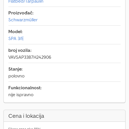
Flatbed/Tarpaulin
Proizvođač:
Schwarzmüller
Model:
SPA 3/E
broj vozila:
VAVSAP3387H242906
Stanje:
polovno
Funkcionalnost:
nije ispravno
Cena i lokacija
Fiksna cena plus PDV