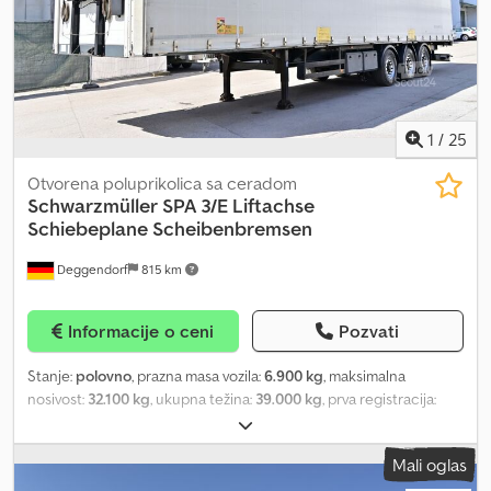
1
/
25
Otvorena poluprikolica sa ceradom
Schwarzmüller
SPA 3/E Liftachse
Schiebeplane Scheibenbremsen
Deggendorf
815 km
Informacije o ceni
Pozvati
Stanje:
polovno
, prazna masa vozila:
6.900 kg
, maksimalna
nosivost:
32.100 kg
, ukupna težina:
39.000 kg
, prva registracija:
11/2019
, dužina tovarnog prostora:
13.600 mm
, širina utovarnog
prostora:
2.480 mm
, visina tovarnog prostora:
2.660 mm
,
Mali oglas
zapremina tovarnog prostora:
89 m³
, suspencija:
vazduh
,
međuosovinsko rastojanje:
1.300 mm
, boja:
siva
, tip prenosa: