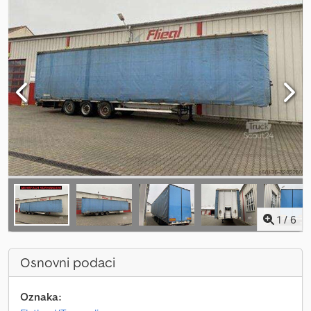
1
/
6
Osnovni podaci
Oznaka: