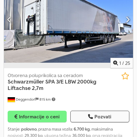
1
/
25
Otvorena poluprikolica sa ceradom
Schwarzmüller
SPA 3/E LBW 2000kg
Liftachse 2,7m
Deggendorf
815 km
Informacije o ceni
Pozvati
Stanje:
polovno
, prazna masa vozila:
6.700 kg
, maksimalna
nosivost:
29.300 kg
, ukupna težina:
36.000 kg
, prva registracija: