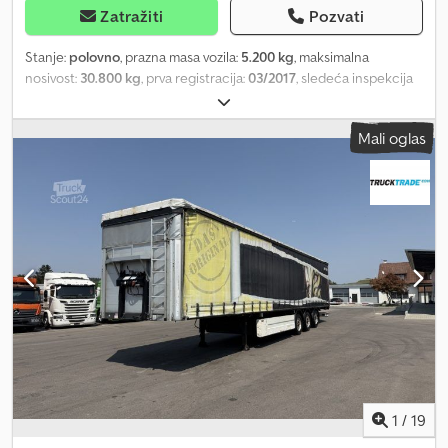
Zatražiti
Pozvati
Stanje:
polovno
, prazna masa vozila:
5.200 kg
, maksimalna
nosivost:
30.800 kg
, prva registracija:
03/2017
, sledeća inspekcija
(TÜV):
02/2025
, ukupna širina:
25.500 mm
, suspencija:
vazduh
,
dimenzija gume:
385 / 65 R 22.5 / 10mm
, dimenzija prednje gume:
Mali oglas
385 / 65 R 22.5 / 10mm
, radna težina:
36.000 kg
,
1
/
19