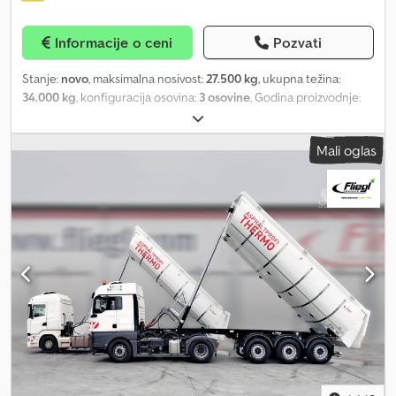
Informacije o ceni
Pozvati
Stanje:
novo
, maksimalna nosivost:
27.500 kg
, ukupna težina:
34.000 kg
, konfiguracija osovina:
3 osovine
, Godina proizvodnje:
2026
, Oprema:
ABS
, Referentno vozilo (nema na lageru) Prikolica
abrol kiper/kuka npr. 3-osovina u spuštenoj izvedbi za kontejnere
Mali oglas
do 8.000 mm moguće Visina rolera od 1.080 mm Sistem sa kukom
25 t do 30 t Hidrauličko zaključavanje Brzi hod Daljinsko
upravljanje itd. Šasija dostupna sa: Crsdpjvw Hk Sefx Aipof zadnja
upravljačka osovina prisilno upravljanje duple gume itd. Moguća
opcionalna oprema. Navedena cena se odnosi na osnovno vozilo
u dvookosinskoj izvedbi. Na zahtev dobijate odgovarajuću ponudu
za Vašu primenu. Dodatne informacije na upit.