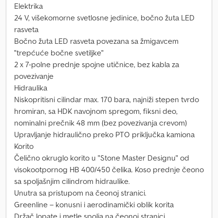
Elektrika
24 V, višekomorne svetlosne jedinice, bočno žuta LED
rasveta
Bočno žuta LED rasveta povezana sa žmigavcem
"trepćuće bočne svetiljke"
2 x 7-polne prednje spojne utičnice, bez kabla za
povezivanje
Hidraulika
Niskopritisni cilindar max. 170 bara, najniži stepen tvrdo
hromiran, sa HDK navojnom spregom, fiksni deo,
nominalni prečnik 48 mm (bez povezivanja crevom)
Upravljanje hidraulično preko PTO priključka kamiona
Korito
Čelično okruglo korito u "Stone Master Designu" od
visokootpornog HB 400/450 čelika. Koso prednje čeono
sa spoljašnjim cilindrom hidraulike.
Unutra sa pristupom na čeonoj stranici.
Greenline – konusni i aerodinamički oblik korita
Držač lopate i metle spolja na čeonoj stranici