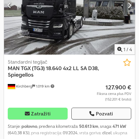
1
/
4
Standardni tegljač
MAN
TGX (TG3) 18.640 4x2 LL SA D38,
Spiegellos
127.900 €
Kirchberg
1.019 km
Fiksna cena plus PDV
(152.201 € bruto)
Zatražiti
Pozvati
Stanje:
polovno
, pređena kilometraža:
50.613 km
, snaga:
471 kW
(640,38 KS)
, prva registracija:
01/2024
, vrsta goriva:
dizel
, ukupna