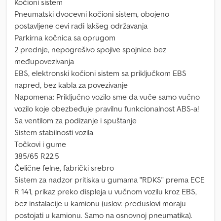
Kočioni sistem
Pneumatski dvocevni kočioni sistem, obojeno
postavljene cevi radi lakšeg održavanja
Parkirna kočnica sa oprugom
2 prednje, nepogrešivo spojive spojnice bez
međupovezivanja
EBS, elektronski kočioni sistem sa priključkom EBS
napred, bez kabla za povezivanje
Napomena: Priključno vozilo sme da vuče samo vučno
vozilo koje obezbeđuje pravilnu funkcionalnost ABS-a!
Sa ventilom za podizanje i spuštanje
Sistem stabilnosti vozila
Točkovi i gume
385/65 R22.5
Čelične felne, fabrički srebro
Sistem za nadzor pritiska u gumama "RDKS" prema ECE
R 141, prikaz preko displeja u vučnom vozilu kroz EBS,
bez instalacije u kamionu (uslov: preduslovi moraju
postojati u kamionu. Samo na osnovnoj pneumatika).