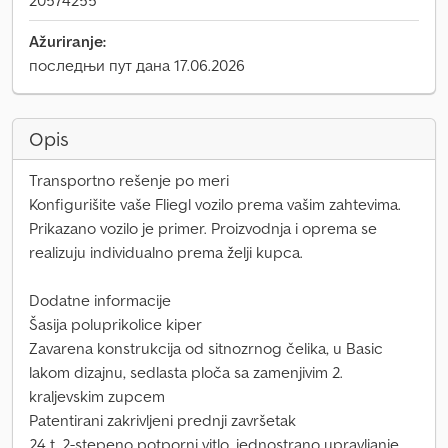
20574255
Ažuriranje:
последњи пут дана 17.06.2026
Opis
Transportno rešenje po meri
Konfigurišite vaše Fliegl vozilo prema vašim zahtevima.
Prikazano vozilo je primer. Proizvodnja i oprema se
realizuju individualno prema želji kupca.
Dodatne informacije
Šasija poluprikolice kiper
Zavarena konstrukcija od sitnozrnog čelika, u Basic
lakom dizajnu, sedlasta ploča sa zamenjivim 2.
kraljevskim zupcem
Patentirani zakrivljeni prednji završetak
24 t, 2-stepeno potporni vitlo, jednostrano upravljanje,