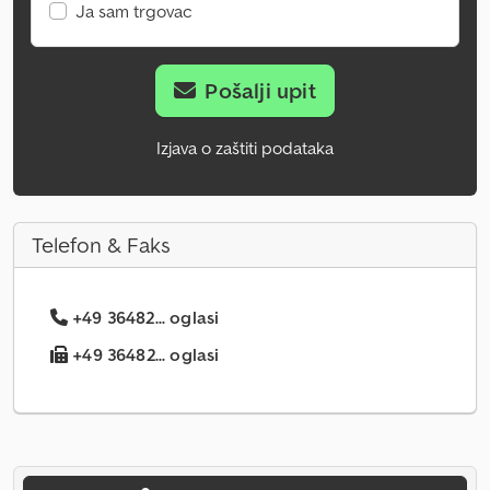
Ja sam trgovac
Pošalji upit
Izjava o zaštiti podataka
Telefon & Faks
+49 36482... oglasi
+49 36482... oglasi