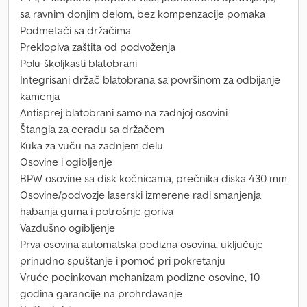
sa ravnim donjim delom, bez kompenzacije pomaka
Podmetači sa držačima
Preklopiva zaštita od podvoženja
Polu-školjkasti blatobrani
Integrisani držač blatobrana sa površinom za odbijanje
kamenja
Antisprej blatobrani samo na zadnjoj osovini
Štangla za ceradu sa držačem
Kuka za vuču na zadnjem delu
Osovine i ogibljenje
BPW osovine sa disk kočnicama, prečnika diska 430 mm
Osovine/podvozje laserski izmerene radi smanjenja
habanja guma i potrošnje goriva
Vazdušno ogibljenje
Prva osovina automatska podizna osovina, uključuje
prinudno spuštanje i pomoć pri pokretanju
Vruće pocinkovan mehanizam podizne osovine, 10
godina garancije na prohrđavanje