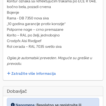
Kontur oznaka sa reflektujućim trakama po ECE R 048,
bočno bela, pozadi crvena
Bojenje
Rama - DB 7350 nova siva
„10 godina garancije protiv korozije“
Potporne noge – crno premazane
Korito – RAL po želji, jednobojno
Crodpfx Aisi Rivdjpef
Rol cerada – RAL 7035 svetlo siva
Oglas je automatski preveden. Moguće su greške u
prevodu.
Zatražite više informacija
Dobavljač
Napomena:
Besplatno se registrujte ili