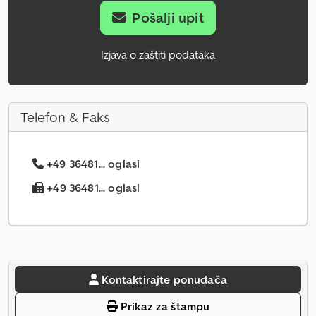
Pošalji upit
Izjava o zaštiti podataka
Telefon & Faks
+49 36481... oglasi
+49 36481... oglasi
Kontaktirajte ponuđača
Prikaz za štampu