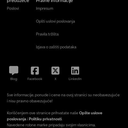
preduzeće
Pravne informacije
Poslovi
Impresum
Opšti uslovi poslovanja
Pravila tržišta
Izjava o zaštiti podataka
Blog
Facebook
X
LinkedIn
Sve informacije, ponude i cene na ovoj stranici su neobavezujuće
i nisu pravno obavezujuće!
Korišćenjem ove stranice prihvatate naše
Opšte uslove
poslovanja
i
Politiku privatnosti
.
Navedene robne marke pripadaju svojim vlasnicima.