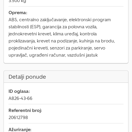
3.500 kg
Oprema:
ABS, centralno zaključavanje, elektronski program
stabilnosti (ESP), garancija za polovna vozila,
jednokrevetni krevet, klima uređaj, kontrola
proklizavanja, krevet na podizanje, kuhinja na brodu,
pojedinačni kreveti, senzori za parkiranje, servo
upravljač, ugrađeni računar, vazdušni jastuk
Detalji ponude
ID oglasa:
A826-43-66
Referentni broj:
20612798
Ažuriranje: