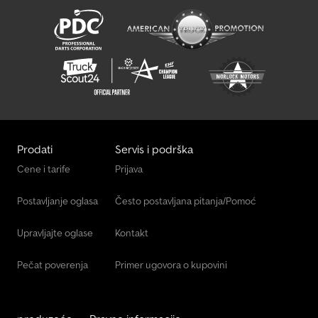
električni ventil za praznjenje otpadne vode, poklopac za šporet i
sudoperu, sto sa izvlačnim proširenjem i držačem za čaše.
Prihvatamo staro vozilo u zamenu, uključujući i putnička vozila,
kao i mogućnost finansiranja. Svake nedelje dan otvorenih vrata
od 11 do 16 časova. Zadržavamo pravo međuprodaje i promene
lokacije. Sve informacije su bez garancije. Isticanje cene nije
sastavni deo ugovora. Ako veliku važnost pridajete određenoj
opremi iz našeg oglasa, molimo Vas da nam to naglasite prilikom
sklapanja ugovora.
Prodati
Servis i podrška
Cene i tarife
Prijava
Postavljanje oglasa
Često postavljana pitanja/Pomoć
Upravljajte oglase
Kontakt
Pečat poverenja
Primer ugovora o kupovini