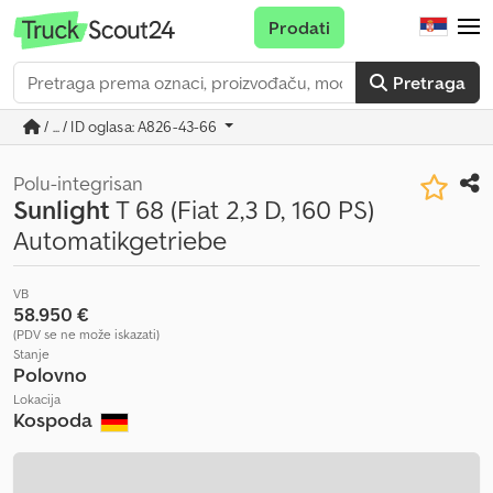
Prodati
Pretraga
/ ... / ID oglasa: A826-43-66
Polu-integrisan
Sunlight
T 68 (Fiat 2,3 D, 160 PS)
Automatikgetriebe
VB
58.950 €
(PDV se ne može iskazati)
Stanje
Polovno
Lokacija
Kospoda