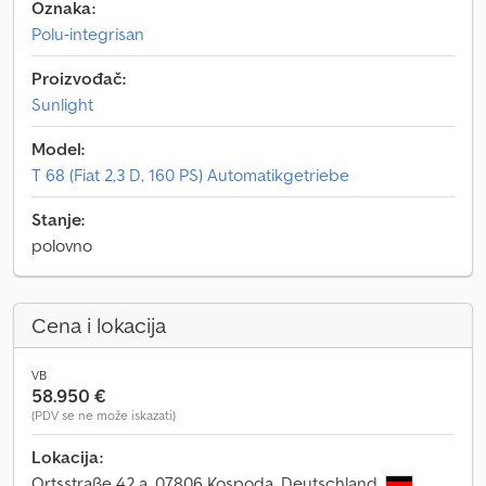
Oznaka:
Polu-integrisan
Proizvođač:
Sunlight
Model:
T 68 (Fiat 2,3 D, 160 PS) Automatikgetriebe
Stanje:
polovno
Cena i lokacija
VB
58.950 €
(PDV se ne može iskazati)
Lokacija:
Ortsstraße 42 a, 07806 Kospoda, Deutschland