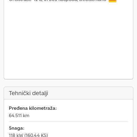
Tehnički detalji
Pređena kilometraža:
64.511 km
Snaga:
118 kW (160,44 KS)