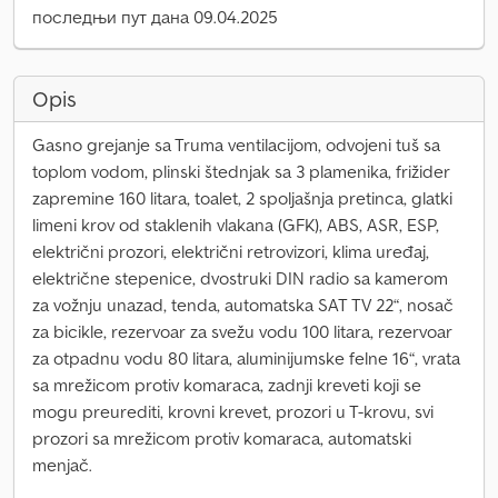
последњи пут дана 09.04.2025
Opis
Gasno grejanje sa Truma ventilacijom, odvojeni tuš sa
toplom vodom, plinski štednjak sa 3 plamenika, frižider
zapremine 160 litara, toalet, 2 spoljašnja pretinca, glatki
limeni krov od staklenih vlakana (GFK), ABS, ASR, ESP,
električni prozori, električni retrovizori, klima uređaj,
električne stepenice, dvostruki DIN radio sa kamerom
za vožnju unazad, tenda, automatska SAT TV 22“, nosač
za bicikle, rezervoar za svežu vodu 100 litara, rezervoar
za otpadnu vodu 80 litara, aluminijumske felne 16“, vrata
sa mrežicom protiv komaraca, zadnji kreveti koji se
mogu preurediti, krovni krevet, prozori u T-krovu, svi
prozori sa mrežicom protiv komaraca, automatski
menjač.