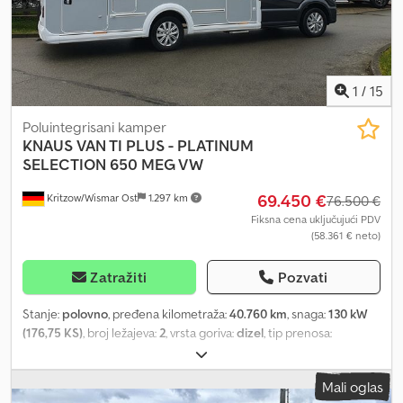
1
/
15
Poluintegrisani kamper
KNAUS
VAN TI PLUS - PLATINUM
SELECTION 650 MEG VW
69.450 €
Kritzow/Wismar Ost
1.297 km
76.500 €
Fiksna cena uključujući PDV
(58.361 € neto)
Zatražiti
Pozvati
Stanje:
polovno
, pređena kilometraža:
40.760 km
, snaga:
130 kW
(176,75 KS)
, broj ležajeva:
2
, vrsta goriva:
dizel
, tip prenosa:
automatski
, boja:
siva
, prva registracija:
05/2024
, sledeća
inspekcija (TÜV):
05/2027
, ukupna dužina:
6.990 mm
, ukupna
Mali oglas
širina:
2.200 mm
, ukupna visina:
3.010 mm
, konfiguracija osovina:
2