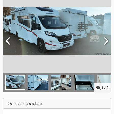
1
/
8
Osnovni podaci