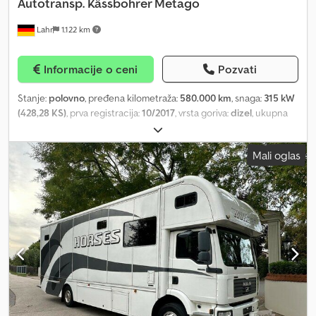
Autotransp. Kässbohrer Metago
Lahr
1.122 km
Informacije o ceni
Pozvati
Stanje:
polovno
, pređena kilometraža:
580.000 km
, snaga:
315 kW
(428,28 KS)
, prva registracija:
10/2017
, vrsta goriva:
dizel
, ukupna
težina:
38.200 kg
, kočnice:
retarder
, boja:
crvena
, tip prenosa:
automatski
, emisioni razred:
Euro 6
, Oprema:
ABS, elektronski
Mali oglas
program stabilnosti (ESP), grejač za parkiranje, klima uređaj
,
Mercedes-Benz Antos 2443 Autotransporter Kässbohrer Metago
Retarder Euro 6 Za upite: 0426349 * Stanje: veoma dobro *
Godina prve registracije: 10/2017 * Sopstvena masa: 13.118 kg *
Dozvoljena ukupna masa: 23.000 kg * Motor: 315 kW / 430 KS *
Zapremina motora: 10.677 cm³ * Euro norma: Euro 6 * Retarder *
ABS * ASR * ESP * Diferencijalna blokada na zadnjoj osovini *
AdBlue – leva strana * Pomoćni pogon * Hidraulika * Tempomat sa
regulacijom rastojanja i asistent za hitno kočenje * Asistent za
održavanje trake * Vazdušno ogibljenje – vozačevo sedište sa
povećanim komforom * Grejanje vozačevog sedišta * Mehanički