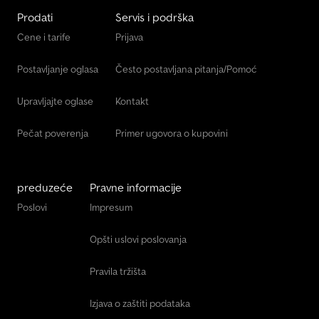
Prodati
Servis i podrška
Cene i tarife
Prijava
Postavljanje oglasa
Često postavljana pitanja/Pomoć
Upravljajte oglase
Kontakt
Pečat poverenja
Primer ugovora o kupovini
preduzeće
Pravne informacije
Poslovi
Impresum
Opšti uslovi poslovanja
Pravila tržišta
Izjava o zaštiti podataka