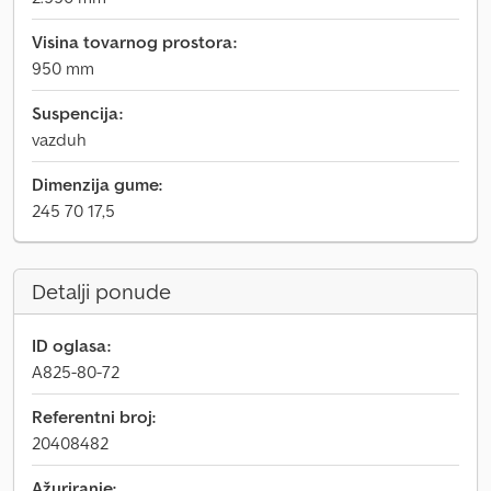
Visina tovarnog prostora:
950 mm
Suspencija:
vazduh
Dimenzija gume:
245 70 17,5
Detalji ponude
ID oglasa:
A825-80-72
Referentni broj:
20408482
Ažuriranje: