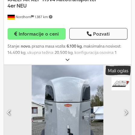
4er NEU
Nordhorn
1.387 km
Informacije o ceni
Pozvati
Stanje:
novo
, prazna masa vozila:
6.100 kg
, maksimalna nosivost:
14.400 kg
, ukupna težina:
20.500 kg
, konfiguracija osovina:
1
osovina
, suspencija:
vazduh
, dimenzija gume:
245 70 17,5
,
KALEPAR TRAILER - KLP 119V4 4 Loader AUTOTRANSPORTER
Mali oglas
Autotransport poluprikolica za 4 vozila 1x SAF ili BPW osovina
Ukupna masa: 20.500 kg Dsdpfx Aokqmumoiveck Nosivost: 14.500
kg Tara: 6.100 kg Ukupna dužina: 13.600 mm + 1.500 mm Kočioni
sistem: Wabco 2S-2M Električni sistem: Aspöck Systems Vazdušno
vešanje Hidraulični zadnji izvlačni most u punoj širini 2.550 mm i
dužini 1.500 mm Poluprikolica potpuno pocinkovana (100%
pocinkovana) Dimenzije pneumatika: 245/70 R 17.5 Brendovi
pneumatika: Pirelli, Goodyear, Fulda, Continental. Visina sedla: cca
950 mm – 1.150 mm (moguća i druga visina sedla) Hidraulična vitla 5
tona sa daljinskim upravljanjem i remenicama 24v, 4,5KW elektro-
hidraulični motor Čelična rampa: 2 komada Mogućnost izmena