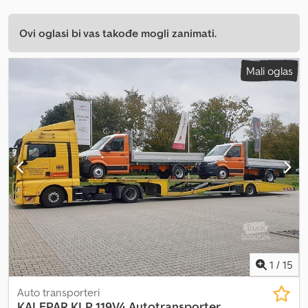
Ovi oglasi bi vas takođe mogli zanimati.
Mali oglas
1
/
15
Auto transporteri
KALEPAR KLP 119V4 Autotransporter