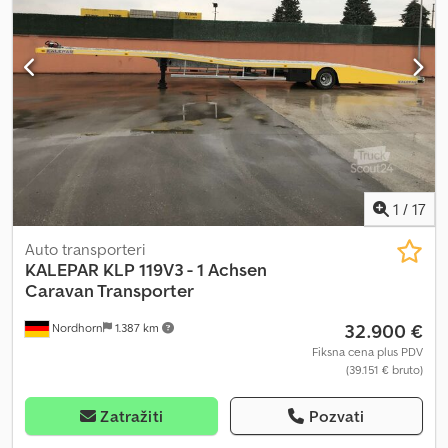
x V) Dozvoljena ukupna masa: 2,4 t Kapacitet: 2 konja + sedlarska
komora Amortizeri na točkovima Poliesterski krov/prednji deo u
srebrno metalik boji Plastična zaštita od udaraca Guma na rampi
za utovar (integrisana protuklizna lajsna) 1 dan = 60€ 2 dana = 55€
po danu 3 dana = 50€ po danu 4 dana = 45€ po danu Cene
uključuju PDV. Dodpetk H Rhjfx Aivjck
1
/
17
Auto transporteri
KALEPAR KLP 119V3 - 1 Achsen
Caravan Transporter
32.900 €
Nordhorn
1.387 km
Fiksna cena plus PDV
(39.151 € bruto)
Zatražiti
Pozvati