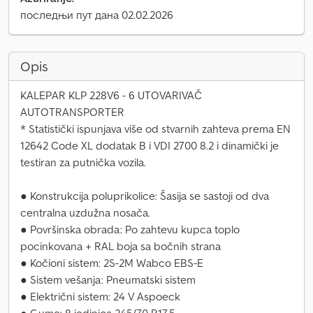
последњи пут дана 02.02.2026
Opis
KALEPAR KLP 228V6 - 6 UTOVARIVAČ
AUTOTRANSPORTER
* Statistički ispunjava više od stvarnih zahteva prema EN
12642 Code XL dodatak B i VDI 2700 8.2 i dinamički je
testiran za putnička vozila.
● Konstrukcija poluprikolice: Šasija se sastoji od dva
centralna uzdužna nosača.
● Površinska obrada: Po zahtevu kupca toplo
pocinkovana + RAL boja sa bočnih strana
● Kočioni sistem: 2S-2M Wabco EBS-E
● Sistem vešanja: Pneumatski sistem
● Električni sistem: 24 V Aspoeck