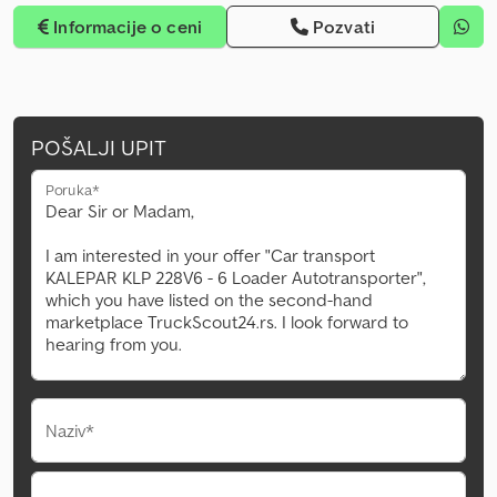
Informacije o ceni
Pozvati
POŠALJI UPIT
Poruka*
Naziv*