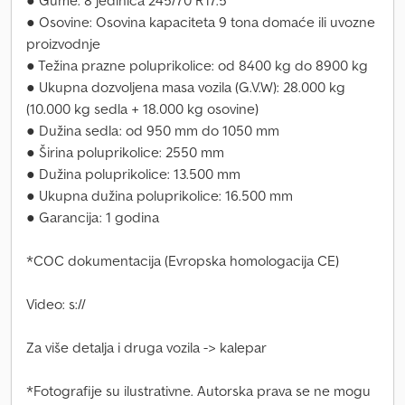
● Gume: 8 jedinica 245/70 R17.5
● Osovine: Osovina kapaciteta 9 tona domaće ili uvozne
proizvodnje
● Težina prazne poluprikolice: od 8400 kg do 8900 kg
● Ukupna dozvoljena masa vozila (G.V.W): 28.000 kg
(10.000 kg sedla + 18.000 kg osovine)
● Dužina sedla: od 950 mm do 1050 mm
● Širina poluprikolice: 2550 mm
● Dužina poluprikolice: 13.500 mm
● Ukupna dužina poluprikolice: 16.500 mm
● Garancija: 1 godina
*COC dokumentacija (Evropska homologacija CE)
Video: s://
Za više detalja i druga vozila -> kalepar
*Fotografije su ilustrativne. Autorska prava se ne mogu