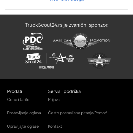
TruckScout24.rs je zvanični sponzor:
Prodati
Servis i podrška
Cene i tarife
Prijava
Postavljanje oglasa
Često postavljana pitanja/Pomoć
Upravljajte oglase
Kontakt