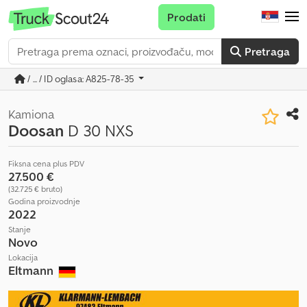
Prodati
Pretraga
/ ... / ID oglasa: A825-78-35
Kamiona
Doosan
D 30 NXS
Fiksna cena plus PDV
27.500 €
(32.725 € bruto)
Godina proizvodnje
2022
Stanje
Novo
Lokacija
Eltmann