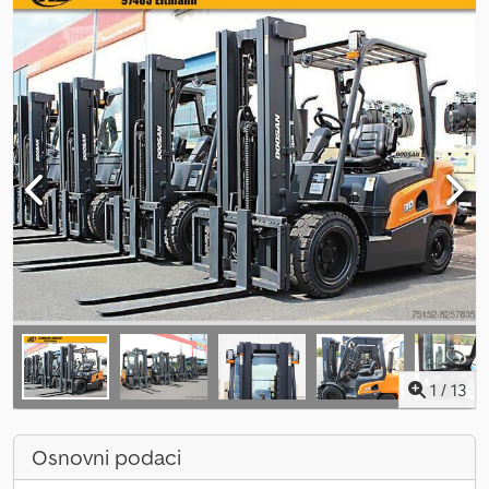
1
/
13
Osnovni podaci