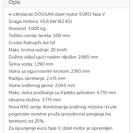
Opis
4-cilindarski DOOSAN dizel motor EURO faza V
Snaga motora: 45,6 kW (62 KS)
Nosivost: 3.000 kg
Težišni centar tereta: 500 mm
Crsdoi Ralnopfx Ad Iof
Maks. brzina vožnje: 20 km/h
Dužina uključujući naslon viljuške: 2.665 mm
Širina vozila: 1.290 mm
Visina sa sigurnosnim krovom: 2.160 mm
Radijus okretanja: 2.415 mm
Visina sniženog jarma: 2.045 mm
Maks. visina podizanja sa tripleks jarbolom: 4.710 mm
Ukupna dužina: 3.715 mm
Nova NXS serija: Kombinacija snažnog motora i krute
pogonske osovine pruža sposobnost penjanja (sa
teretom) od 25%.
Za ispunjenje euro faze V, dizel motor je opremljen