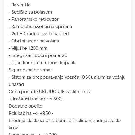
- 3x ventila
- Sedište sa pojasem
- Panoramsko retrovizor
- Kompletna svetlosna oprema
- 2x LED radna svetla napred
- Obrtni taster na volanu
- Viljuške 1.200 mm
- Integrisani bočni pomerač
- Uljne kočnice u uljnom kupatilu
Sigurnosna oprema:
- Sistem za prepoznavanje vozača (OSS), alarm za vožnju
unazad
Cena ponude UKLJUČUJE zaštitni krov
+ troškovi transporta 600,-
Dodatne opcije:
Polukabina --> +950,-
Prednje staklo sa brisačem i prskalicom, zadnje staklo,
krov
Puna kabina --> +2.000,-