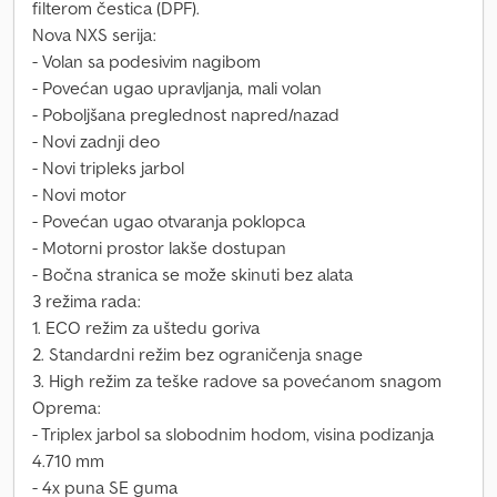
filterom čestica (DPF).
Nova NXS serija:
- Volan sa podesivim nagibom
- Povećan ugao upravljanja, mali volan
- Poboljšana preglednost napred/nazad
- Novi zadnji deo
- Novi tripleks jarbol
- Novi motor
- Povećan ugao otvaranja poklopca
- Motorni prostor lakše dostupan
- Bočna stranica se može skinuti bez alata
3 režima rada:
1. ECO režim za uštedu goriva
2. Standardni režim bez ograničenja snage
3. High režim za teške radove sa povećanom snagom
Oprema:
- Triplex jarbol sa slobodnim hodom, visina podizanja
4.710 mm
- 4x puna SE guma