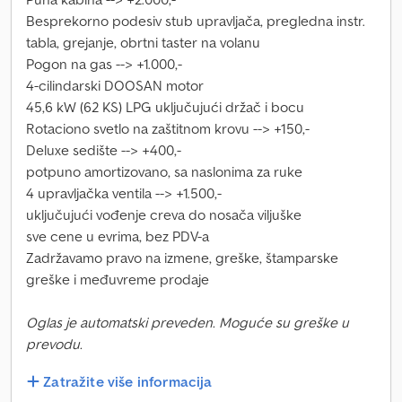
Besprekorno podesiv stub upravljača, pregledna instr.
tabla, grejanje, obrtni taster na volanu
Pogon na gas --> +1.000,-
4-cilindarski DOOSAN motor
45,6 kW (62 KS) LPG uključujući držač i bocu
Rotaciono svetlo na zaštitnom krovu --> +150,-
Deluxe sedište --> +400,-
potpuno amortizovano, sa naslonima za ruke
4 upravljačka ventila --> +1.500,-
uključujući vođenje creva do nosača viljuške
sve cene u evrima, bez PDV-a
Zadržavamo pravo na izmene, greške, štamparske
greške i međuvreme prodaje
Oglas je automatski preveden. Moguće su greške u
prevodu.
Zatražite više informacija