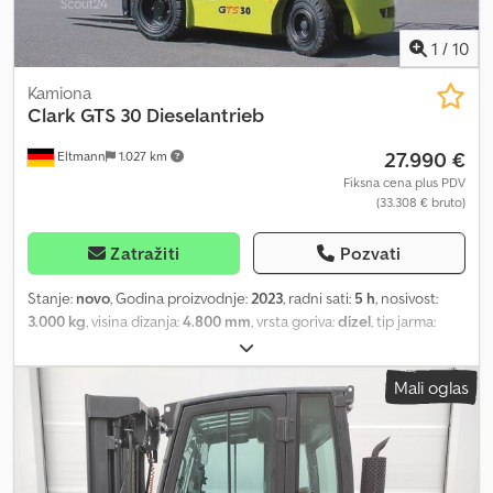
1
/
10
Kamiona
Clark
GTS 30 Dieselantrieb
27.990 €
Eltmann
1.027 km
Fiksna cena plus PDV
(33.308 € bruto)
Zatražiti
Pozvati
Stanje:
novo
, Godina proizvodnje:
2023
, radni sati:
5 h
, nosivost:
3.000 kg
, visina dizanja:
4.800 mm
, vrsta goriva:
dizel
, tip jarma:
triplex
, snaga:
34 kW (46,23 KS)
, boja:
zeleno
, Oprema:
UVV
bezbednosna provera, bočni pomak, dodatna prednja svetla,
Mali oglas
kabina, prednji štitnik, viljuške za palete
, 4-cilindarski HYUNDAI
dizel motor sa filterom za dizel čestice Nosivost: 3.000 kg
Maksimalna visina podizanja: 4.800 mm Brzina: 20 km/h Minimalna
radna širina prolaza: 3.995 mm Snaga motora: 34,2 kW/47 KS
Robustan i pouzdan uz niske operativne troškove CLARK GTS20-