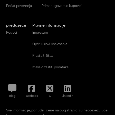
Pečat poverenja
Primer ugovora o kupovini
preduzeće
Pravne informacije
Poslovi
Impresum
Opšti uslovi poslovanja
Pravila tržišta
Izjava o zaštiti podataka
Blog
Facebook
X
LinkedIn
Sve informacije, ponude i cene na ovoj stranici su neobavezujuće