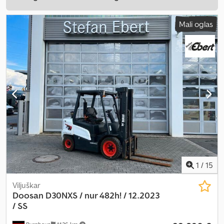
Mali oglas
1
/
15
Viljuškar
Doosan
D30NXS / nur 482h! / 12.2023
/ SS