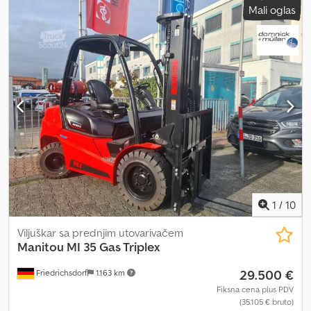
Mali oglas
zadnje gume:
6.50-10 5.00F
, ukupna težina:
4.823 kg
, tip motora:
Dizel, proizvođač: Doosan Csdpfxjx Alt So Ad Ierf
1
/
10
Viljuškar sa prednjim utovarivačem
Manitou
MI 35 Gas Triplex
29.500 €
Friedrichsdorf
1.163 km
Fiksna cena plus PDV
(35.105 € bruto)