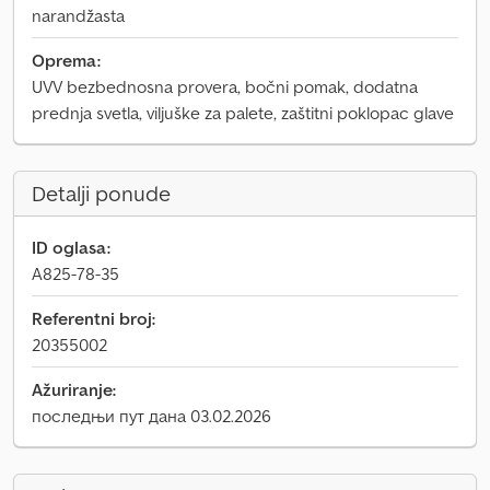
narandžasta
Oprema:
UVV bezbednosna provera, bočni pomak, dodatna
prednja svetla, viljuške za palete, zaštitni poklopac glave
Detalji ponude
ID oglasa:
A825-78-35
Referentni broj:
20355002
Ažuriranje:
последњи пут дана 03.02.2026