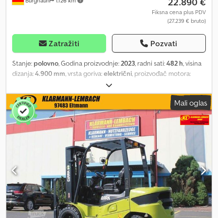
22.890 €
Burghaun
1.126 km
Fiksna cena plus PDV
(27.239 € bruto)
Zatražiti
Pozvati
Stanje:
polovno
, Godina proizvodnje:
2023
, radni sati:
482 h
, visina
dizanja:
4.900 mm
, vrsta goriva:
električni
, proizvođač motora:
Elektro
, tip prenosa:
automatski
, Bobcat D30NXS dizel viljuškar,
godina proizvodnje: 12/2023, radni sati: samo 482h!, nosivost: 3.000
Mali oglas
kg, dužina viljuške: 1.200 mm, visina dizanja: 4.900 mm, triplex jarbol,
hidraulični bočni pomak, motor: [45,6 kW/62 KS], težina: 4.901 kg, u
veoma dobrom stanju!, odmah spreman za upotrebu! Na zahtev
možemo vam ponuditi leasing ili finansiranje. Gospodin Mihm
(telefon) rado će vas posavetovati. Više informacija pronaći ćete
na našoj internet stranici. Zadržavamo pravo na greške i
prethodnu prodaju! Csdpfx Adsyxkucj Ijrf Servoupravljanje, zaštitni
krov = Dodatne informacije = Kapacitet dizanja: 3.000 kg Visina
vozila: 230 cm Za više informacija obratite se Tobiasu Ebertu.