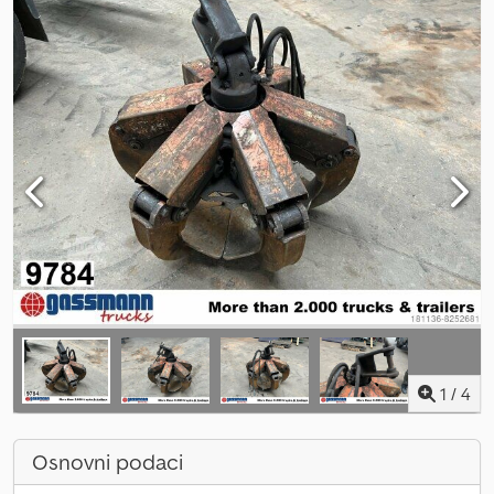
1
/
4
Osnovni podaci