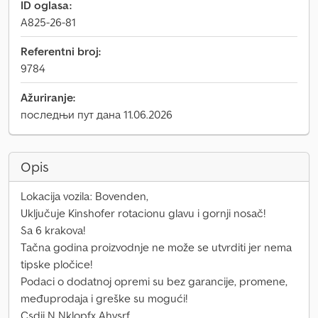
ID oglasa:
A825-26-81
Referentni broj:
9784
Ažuriranje:
последњи пут дана 11.06.2026
Opis
Lokacija vozila: Bovenden,
Uključuje Kinshofer rotacionu glavu i gornji nosač!
Sa 6 krakova!
Tačna godina proizvodnje ne može se utvrditi jer nema
tipske pločice!
Podaci o dodatnoj opremi su bez garancije, promene,
međuprodaja i greške su mogući!
Csdji N Nklopfx Ahysrf