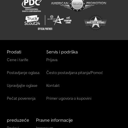
Prodati
Servis i podrška
Cene i tarife
Prijava
Postavljanje oglasa
Često postavljana pitanja/Pomoć
Upravljajte oglase
Kontakt
Pečat poverenja
Primer ugovora o kupovini
preduzeće
Pravne informacije