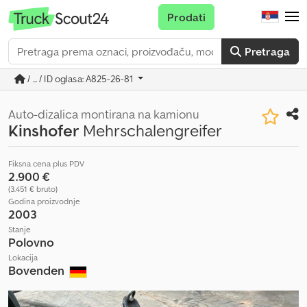
Prodati
Pretraga
/ ... / ID oglasa: A825-26-81
Auto-dizalica montirana na kamionu
Kinshofer
Mehrschalengreifer
Fiksna cena plus PDV
2.900 €
(3.451 € bruto)
Godina proizvodnje
2003
Stanje
Polovno
Lokacija
Bovenden