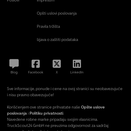
Poslovi
Impresum
Opšti uslovi poslovanja
Pravila tržišta
Izjava o zaštiti podataka
Blog
Facebook
X
LinkedIn
Sve informacije, ponude i cene na ovoj stranici su neobavezujuće
i nisu pravno obavezujuće!
Korišćenjem ove stranice prihvatate naše
Opšte uslove
poslovanja
i
Politiku privatnosti
.
Navedene robne marke pripadaju svojim vlasnicima.
TruckScout24 GmbH ne preuzima odgovornost za sadržaj