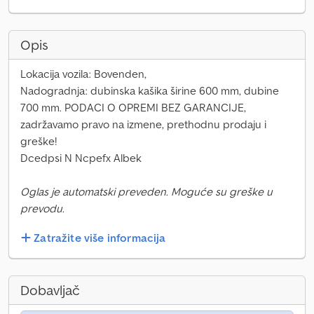
Opis
Lokacija vozila: Bovenden,
Nadogradnja: dubinska kašika širine 600 mm, dubine
700 mm. PODACI O OPREMI BEZ GARANCIJE,
zadržavamo pravo na izmene, prethodnu prodaju i
greške!
Dcedpsi N Ncpefx Albek
Oglas je automatski preveden. Moguće su greške u
prevodu.
Zatražite više informacija
Dobavljač