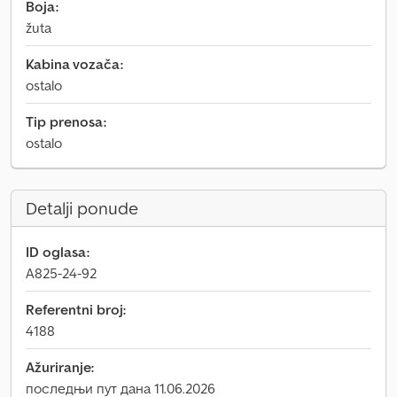
Boja:
žuta
Kabina vozača:
ostalo
Tip prenosa:
ostalo
Detalji ponude
ID oglasa:
A825-24-92
Referentni broj:
4188
Ažuriranje:
последњи пут дана 11.06.2026