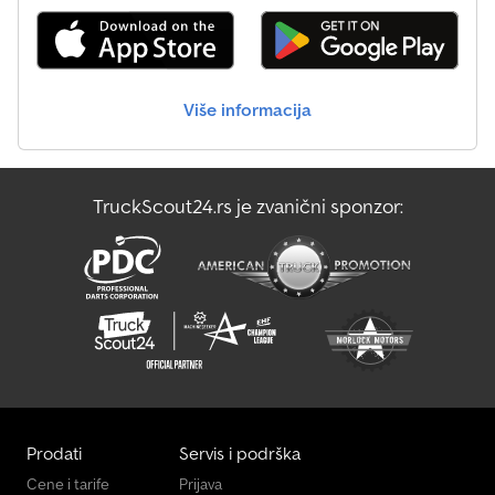
Više informacija
TruckScout24.rs je zvanični sponzor:
Prodati
Servis i podrška
Cene i tarife
Prijava