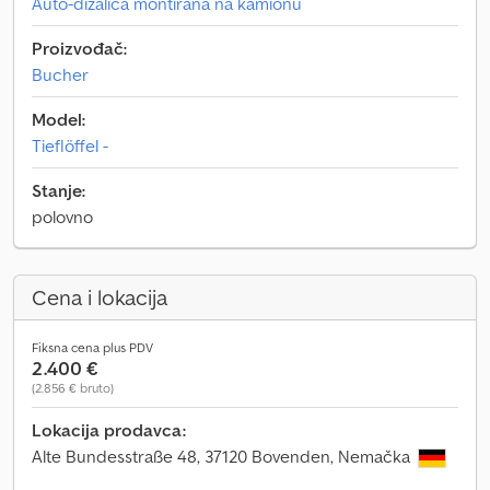
Auto-dizalica montirana na kamionu
Proizvođač:
Bucher
Model:
Tieflöffel -
Stanje:
polovno
Cena i lokacija
Fiksna cena plus PDV
2.400 €
(2.856 € bruto)
Lokacija prodavca:
Alte Bundesstraße 48, 37120 Bovenden, Nemačka