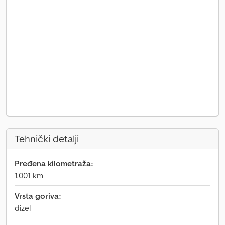
Tehnički detalji
Pređena kilometraža:
1.001 km
Vrsta goriva:
dizel