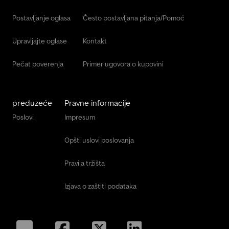
Postavljanje oglasa
Često postavljana pitanja/Pomoć
Upravljajte oglase
Kontakt
Pečat poverenja
Primer ugovora o kupovini
preduzeće
Pravne informacije
Poslovi
Impresum
Opšti uslovi poslovanja
Pravila tržišta
Izjava o zaštiti podataka