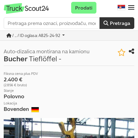
Prodati
Pretraga
/ ... / ID oglasa: A825-24-92
Auto-dizalica montirana na kamionu
Bucher
Tieflöffel -
Fiksna cena plus PDV
2.400 €
(2.856 € bruto)
Stanje
Polovno
Lokacija
Bovenden