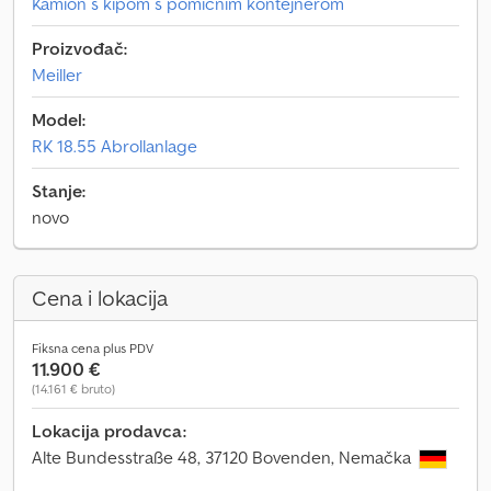
Kamion s kipom s pomičnim kontejnerom
Proizvođač:
Meiller
Model:
RK 18.55 Abrollanlage
Stanje:
novo
Cena i lokacija
Fiksna cena plus PDV
11.900 €
(14.161 € bruto)
Lokacija prodavca:
Alte Bundesstraße 48, 37120 Bovenden, Nemačka