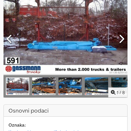
1
/
8
Osnovni podaci
Oznaka: