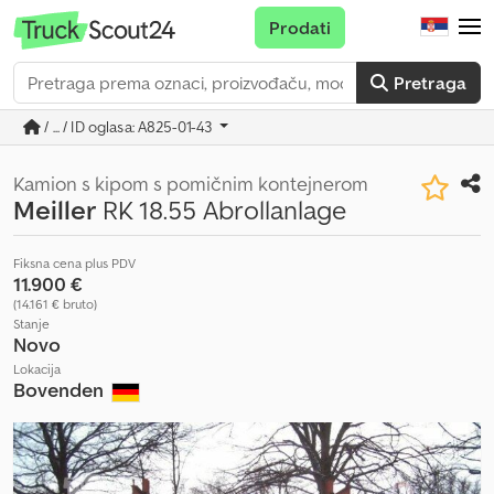
Prodati
Pretraga
/ ... / ID oglasa: A825-01-43
Kamion s kipom s pomičnim kontejnerom
Meiller
RK 18.55 Abrollanlage
Fiksna cena plus PDV
11.900 €
(14.161 € bruto)
Stanje
Novo
Lokacija
Bovenden