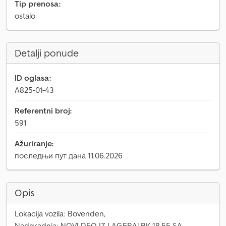
Tip prenosa:
ostalo
Detalji ponude
ID oglasa:
A825-01-43
Referentni broj:
591
Ažuriranje:
последњи пут дана 11.06.2026
Opis
Lokacija vozila: Bovenden,
Nadgradnja: NOVI DEO IZ LAGERA! RK 18.55 SA