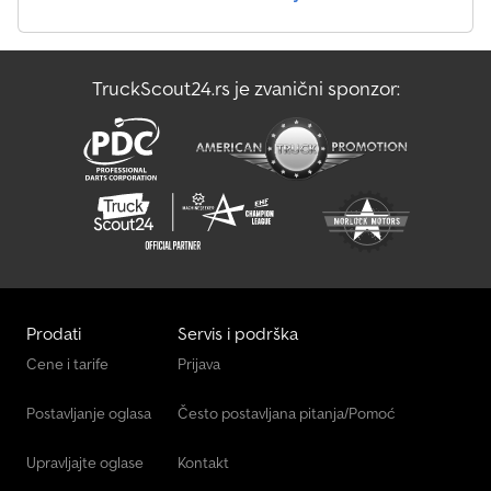
TruckScout24.rs je zvanični sponzor:
Prodati
Servis i podrška
Cene i tarife
Prijava
Postavljanje oglasa
Često postavljana pitanja/Pomoć
Upravljajte oglase
Kontakt