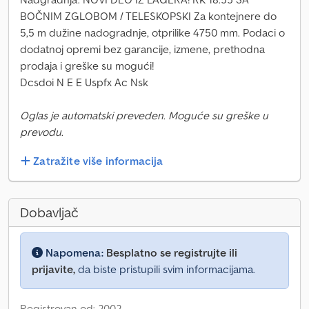
BOČNIM ZGLOBOM / TELESKOPSKI Za kontejnere do
5,5 m dužine nadogradnje, otprilike 4750 mm. Podaci o
dodatnoj opremi bez garancije, izmene, prethodna
prodaja i greške su mogući!
Dcsdoi N E E Uspfx Ac Nsk
Oglas je automatski preveden. Moguće su greške u
prevodu.
Zatražite više informacija
Dobavljač
Napomena:
Besplatno se registrujte ili
prijavite,
da biste pristupili svim informacijama.
Registrovan od: 2002