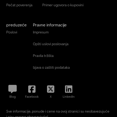
Pečat poverenja
Primer ugovora o kupovini
preduzeće
Pravne informacije
Poslovi
Impresum
Opšti uslovi poslovanja
Pravila tržišta
Izjava o zaštiti podataka
Blog
Facebook
X
LinkedIn
Sve informacije, ponude i cene na ovoj stranici su neobavezujuće
i nisu pravno obavezujuće!