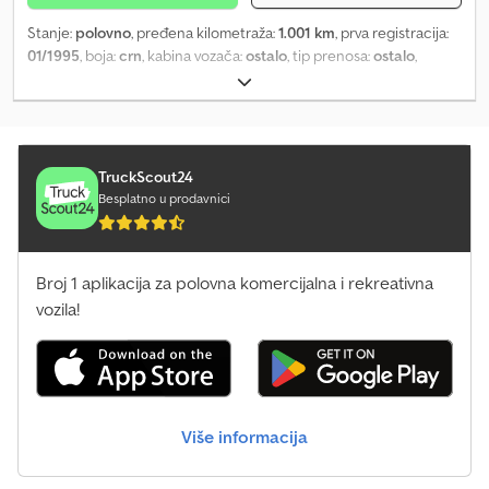
Stanje:
polovno
, pređena kilometraža:
1.001 km
, prva registracija:
01/1995
, boja:
crn
, kabina vozača:
ostalo
, tip prenosa:
ostalo
,
Godina proizvodnje:
1995
, Lokacija vozila: Bovenden, Chjdpfei
Rnqqsx Aqwsa Nadgradnja: Savitljiva kuka za kontejnere do 6,0 m
sa bočnim zaključavanjem. PODACI O OPREMI BEZ GARANCIJE,
zadržavamo pravo na izmene, prethodnu prodaju i greške!
TruckScout24
Besplatno u prodavnici
Broj 1 aplikacija za polovna komercijalna i rekreativna
vozila!
Više informacija