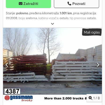
Zatražiti
Pozvati
Stanje:
polovno
, pređena kilometraža:
1.001 km
, prva registracija:
01/2008
, boja:
srebrna
, kabina vozača:
ostalo
, tip prenosa:
ostalo
,
Godina proizvodnje:
2008
, Lokacija vozila: Bovenden, kutija za alat
Chsdpfx Aji Rp Ngeqwsa Nadgradnja: Sandučasta nadgradnja sa
Mali oglas
kutijama za alat za Daimler-Benz Atego. Demontirana sa Daimler-
Benz Atego 1018 AK 4x4 sa međuosovinskim rastojanjem od 3260
mm! NAVEDENA OPREMA JE BEZ GARANCIJE, zadržavamo pravo
na izmene, prethodnu prodaju i greške!
1
/
8