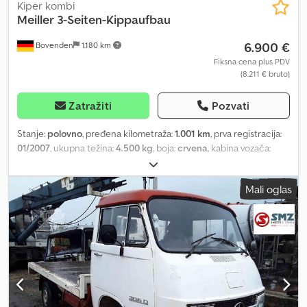
Kiper kombi
Meiller
3-Seiten-Kippaufbau
6.900 €
Bovenden
1.180 km
Fiksna cena plus PDV
(8.211 € bruto)
Zatražiti
Pozvati
Stanje:
polovno
, pređena kilometraža:
1.001 km
, prva registracija:
01/2007
, ukupna težina:
4.500 kg
, boja:
crvena
, kabina vozača:
ostalo
, tip prenosa:
ostalo
, dužina tovarnog prostora:
3.600 mm
,
širina utovarnog prostora:
2.320 mm
, visina tovarnog prostora:
400
Mali oglas
mm
, Godina proizvodnje:
2007
, Lokacija vozila: Bovenden,
nadgradnja od čelika, prsteni za vezivanje, njihajuće klapne.
Cedpfx Ajvhmyusqweha Nadgradnja: Meiller trostrana kiperska
nadgradnja. Nadgradnja potiče sa Mitsubishi Fuso iz 2009. godine
sa oštećenjem od vode! Dodatni rezervni delovi za vozilo mogu se
kupiti po dogovoru i uz doplatu! NAVEDENA OPREMA BEZ
GARANCIJE, zadržavamo pravo na izmene, prethodnu prodaju i
greške!