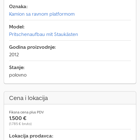
Oznaka:
Kamion sa ravnom platformom
Model:
Pritschenaufbau mit Staukästen
Godina proizvodnje:
2012
Stanje:
polovno
Cena i lokacija
Fiksna cena plus PDV
1.500 €
(1.785 € bruto)
Lokacija prodavca: