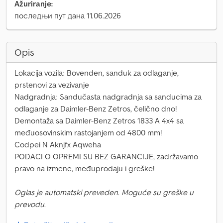
Ažuriranje:
последњи пут дана 11.06.2026
Opis
Lokacija vozila: Bovenden, sanduk za odlaganje,
prstenovi za vezivanje
Nadgradnja: Sandučasta nadgradnja sa sanducima za
odlaganje za Daimler-Benz Zetros, čelično dno!
Demontaža sa Daimler-Benz Zetros 1833 A 4x4 sa
međuosovinskim rastojanjem od 4800 mm!
Codpei N Aknjfx Aqweha
PODACI O OPREMI SU BEZ GARANCIJE, zadržavamo
pravo na izmene, međuprodaju i greške!
Oglas je automatski preveden. Moguće su greške u
prevodu.