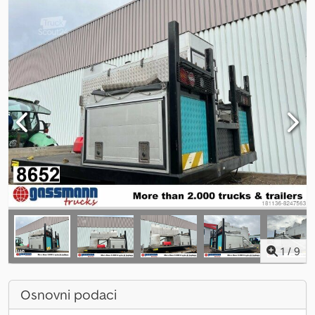
1
/
9
Osnovni podaci