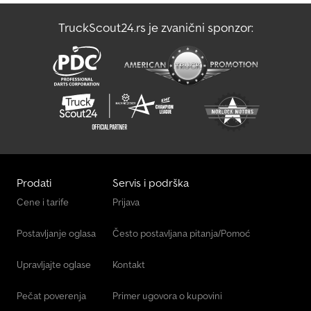
TruckScout24.rs je zvanični sponzor:
Prodati
Servis i podrška
Cene i tarife
Prijava
Postavljanje oglasa
Često postavljana pitanja/Pomoć
Upravljajte oglase
Kontakt
Pečat poverenja
Primer ugovora o kupovini