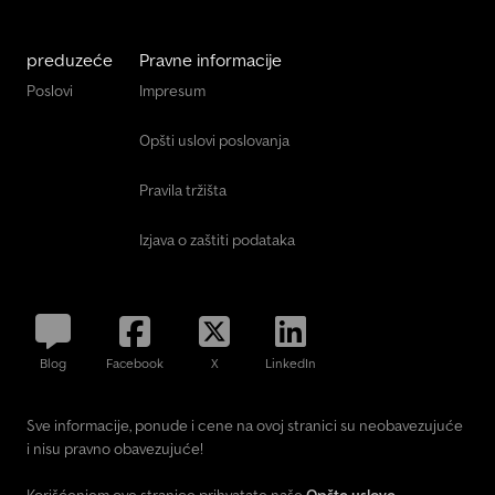
preduzeće
Pravne informacije
Poslovi
Impresum
Opšti uslovi poslovanja
Pravila tržišta
Izjava o zaštiti podataka
Blog
Facebook
X
LinkedIn
Sve informacije, ponude i cene na ovoj stranici su neobavezujuće
i nisu pravno obavezujuće!
Korišćenjem ove stranice prihvatate naše
Opšte uslove