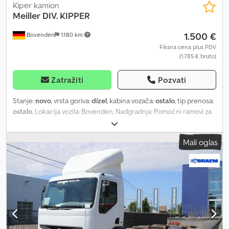
Kiper kamion
Meiller
DIV. KIPPER
1.500 €
Bovenden
1.180 km
Fiksna cena plus PDV
(1.785 € bruto)
Zatražiti
Pozvati
Stanje:
novo
, vrsta goriva:
dizel
, kabina vozača:
ostalo
, tip prenosa:
ostalo
, Lokacija vozila: Bovenden, Nadgradnja: Pomoćni ramovi za
kiperske sanduke, delimično sa potpornim nogama. Približno 200
komada na stanju. Različiti pomoćni ramovi različitih proizvođača
Mali oglas
za kiperske sanduke sa 2, 3 i 4 osovine. Takođe, dostupni su i drugi
pomoćni ramovi za razne vrste nadogradnji. SLOBODNO NAS
PITAJTE! Cene od 1.000 do 2.500 EUR. Chedpfxsi Rpwce Aqwja
NAVEDENA OPREMA BEZ GARANCIJE, zadržavamo pravo na
promene, prethodnu prodaju i moguće greške!