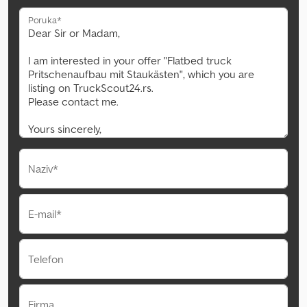
Poruka*
Naziv*
E-mail*
Telefon
Firma