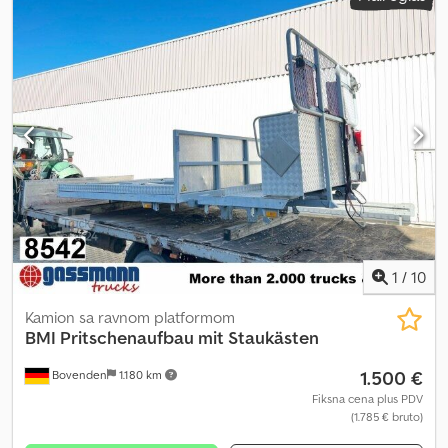
1
/
10
Kamion sa ravnom platformom
BMI Pritschenaufbau mit Staukästen
1.500 €
Bovenden
1.180 km
Fiksna cena plus PDV
(1.785 € bruto)