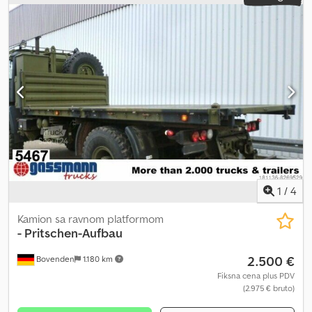
Godina proizvodnje:
2005
, Oprema:
električno podešavanje
prozora, spojler, vučna spojnica prikolice
, Tehničke informacije
Csdpfx Asuc E Dieqwjha Broj cilindara: 6 Zapremina motora: 6.174
cm³ Pogonski sklop Pogon: Točkovi Tip motora: Renault 6 u liniji,
vertikalni Konfiguracija osovina Dimenzije guma: 315/70R22,5
Vešanje: Vazdušno vešanje Zadnja osovina: duple gume Težine
Prazna masa: 7.220 kg Nosivost: 11.780 kg Dozvoljena ukupna masa:
19.000 kg = Dodatne opcije i oprema = - Krovni spojler
1
/
4
Kamion sa ravnom platformom
- Pritschen-Aufbau
2.500 €
Bovenden
1.180 km
Fiksna cena plus PDV
(2.975 € bruto)