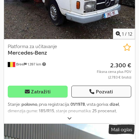
1
/
12
Platforma za učitavanje
Mercedes-Benz
2.300 €
Bree
1.397 km
Fiksna cena plus PDV
(2.783 € bruto)
Zatražiti
Pozvati
Stanje:
polovno
, prva registracija:
01/1978
, vrsta goriva:
dizel
,
dimenzija gume:
185/R15
, stanje pneumatika:
25 procenat
,
konfiguracija osovina:
4x2
, međuosovinsko rastojanje:
2.600 mm
,
gorivo:
dizel
, tip prenosa:
mehanički
, broj stepeni prenosa:
5
,
Mali oglas
suspencija:
čelik
, ukupna dužina:
5.100 mm
, ukupna visina:
2.200
mm
, dužina tovarnog prostora:
3.200 mm
, širina utovarnog