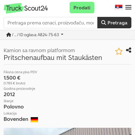
Prodati
Pretraga
/ ... / ID oglasa: A824-75-63
Kamion sa ravnom platformom
Pritschenaufbau mit Staukästen
Fiksna cena plus PDV
1.500 €
(1.785 € bruto)
Godina proizvodnje
2012
Stanje
Polovno
Lokacija
Bovenden