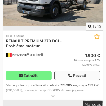
1
/
10
BDF sistem
RENAULT
PREMIUM 270 DCI -
Problème moteur.
1.900 €
HANDZAME
1.557 km
Fiksna cena plus PDV
(2.299 € bruto)
Zatražiti
Pozvati
Stanje:
polovno
, pređena kilometraža:
728.985 km
, snaga:
199 kW
(270,56 KS)
, prva registracija:
05/2005
, dimenzija gume:
315/70R22,5
, konfiguracija osovina:
4x2
, međuosovinsko
rastojanje:
5.500 mm
, boja:
bela
, tip prenosa:
mehanički
, broj
Mali oglas
stepeni prenosa:
8
, emisioni razred:
Euro 3
, suspencija:
vazduh
,