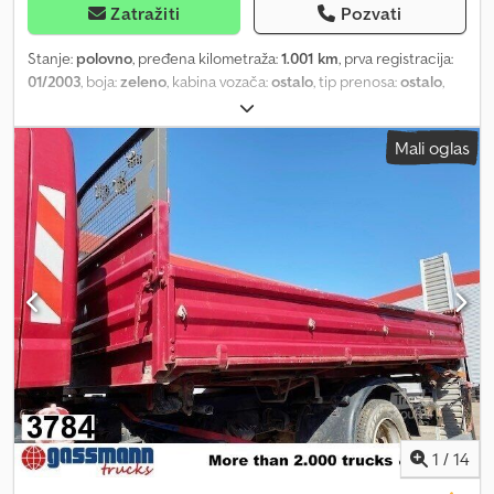
Zatražiti
Pozvati
Stanje:
polovno
, pređena kilometraža:
1.001 km
, prva registracija:
01/2003
, boja:
zeleno
, kabina vozača:
ostalo
, tip prenosa:
ostalo
,
dužina tovarnog prostora:
5.000 mm
, širina utovarnog prostora:
2.500 mm
, Godina proizvodnje:
2003
, Lokacija vozila: Bovenden,
Mali oglas
zaključavanje kontejnera Nadgradnja: Sistemi za zaključavanje
kontejnera, pogodno za 6m/20ft kontejnere. Demontaža sa vozila
– 76547 – MAN L90 18.225 4x4, međuosovinsko rastojanje 4500 mm.
Informacije o dodatnoj opremi bez garancije, zadržavamo pravo
na izmene, prethodnu prodaju i greške! Cjdpfx Aqei Rn A Hjwoha
1
/
14