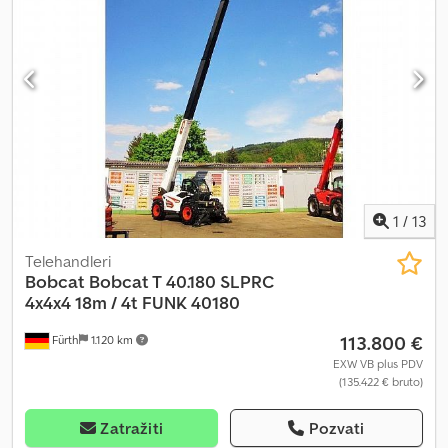
1
/
13
Telehandleri
Bobcat
Bobcat T 40.180 SLPRC
4x4x4 18m / 4t FUNK 40180
113.800 €
Fürth
1.120 km
EXW VB plus PDV
(135.422 € bruto)
Zatražiti
Pozvati