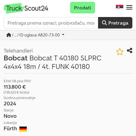
Prodati
Pretraga
/ ... / ID oglasa: A820-73-00
Telehandleri
Bobcat
Bobcat T 40.180 SLPRC
4x4x4 18m / 4t. FUNK 40180
EXW VB plus PDV
113.800 €
(135.422 € bruto)
Godina proizvodnje
2024
Stanje
Novo
Lokacija
Fürth