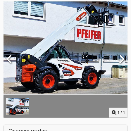
1
/
1
Osnovni podaci