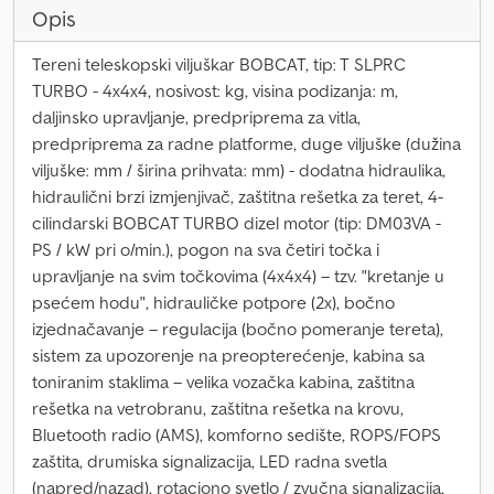
Opis
Tereni teleskopski viljuškar BOBCAT, tip: T SLPRC
TURBO - 4x4x4, nosivost: kg, visina podizanja: m,
daljinsko upravljanje, predpriprema za vitla,
predpriprema za radne platforme, duge viljuške (dužina
viljuške: mm / širina prihvata: mm) - dodatna hidraulika,
hidraulični brzi izmjenjivač, zaštitna rešetka za teret, 4-
cilindarski BOBCAT TURBO dizel motor (tip: DM03VA -
PS / kW pri o/min.), pogon na sva četiri točka i
upravljanje na svim točkovima (4x4x4) – tzv. "kretanje u
psećem hodu", hidrauličke potpore (2x), bočno
izjednačavanje – regulacija (bočno pomeranje tereta),
sistem za upozorenje na preopterećenje, kabina sa
toniranim staklima – velika vozačka kabina, zaštitna
rešetka na vetrobranu, zaštitna rešetka na krovu,
Bluetooth radio (AMS), komforno sedište, ROPS/FOPS
zaštita, drumiska signalizacija, LED radna svetla
(napred/nazad), rotaciono svetlo / zvučna signalizacija,