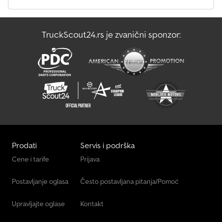
/ zvučno upozorenje, spoljašnji retrovizori (4x), brisači (3x), kamera
za vožnju unazad, LCD multifunkcionalni ekran, grejanje /
ventilacija, vučna kuka, pričvrsni i transportni okovi. Pneumatici:
TruckScout24.rs je zvanični sponzor:
CAMSO terenske gume (400/80-24) – oko 98% preostalog profila.
Transportne dimenzije: dužina: ca. mm (ca. mm bez viljuški), širina:
ca. mm, visina: ca. mm. * MOGUĆA FINANSIRANJA / POVOLJAN
TRANSPORT (GLOBALNO) / PRI IZVOZU SE PLAĆA SAMO NETO
IZNOS (!) * © pb Chjdpfx Aji Ir T Hel Doa
Prodati
Servis i podrška
Cene i tarife
Prijava
Postavljanje oglasa
Često postavljana pitanja/Pomoć
Upravljajte oglase
Kontakt