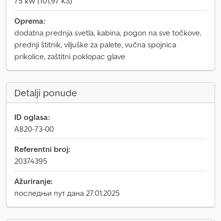
75 kW (101,97 KS)
Oprema:
dodatna prednja svetla, kabina, pogon na sve točkove,
prednji štitnik, viljuške za palete, vučna spojnica
prikolice, zaštitni poklopac glave
Detalji ponude
ID oglasa:
A820-73-00
Referentni broj:
20374395
Ažuriranje:
последњи пут дана 27.01.2025