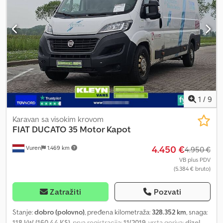
Klima uređaj Bezbednost: ABS Codpfx Aszirdweqlsha * Isofix *
Prednja maglenka Vazdušni jastuci: Prednji vazdušni jastuci
Pomoć na putu: Set za hitne intervencije Zadržavamo pravo na
greške, izmene i međuvreme prodaje!
1
/
9
Karavan sa visokim krovom
FIAT
DUCATO 35 Motor Kapot
4.450 €
Vuren
1.469 km
4.950 €
VB plus PDV
(5.384 € bruto)
Zatražiti
Pozvati
Stanje:
dobro (polovno)
, pređena kilometraža:
328.352 km
, snaga:
118 kW (160,44 KS)
, prva registracija:
11/2019
, vrsta goriva:
dizel
,