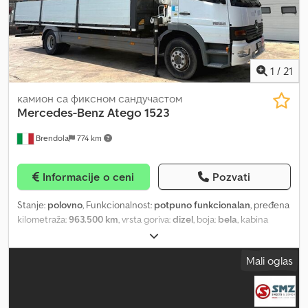
1
/
21
камион са фиксном сандучастом
Mercedes-Benz
Atego 1523
Brendola
774 km
Informacije o ceni
Pozvati
Stanje:
polovno
, Funkcionalnost:
potpuno funkcionalan
, pređena
kilometraža:
963.500 km
, vrsta goriva:
dizel
, boja:
bela
, kabina
vozača:
dnevna kabina
, emisioni razred:
Euro 3
, Godina
proizvodnje:
2002
, Oprema:
dizalica, klima uređaj
, MERCEDES
Mali oglas
BENZ ATEGO 1523 Godina 2002 DIZEL / Euro 3 Kilometraža:
963.500 km Manuelni menjač / Zapremina 6.374 / 170 kW
Dozvoljena ukupna masa: 14,95 t Chjdpfxow S E Iie Aqlsa Nosivost:
8.380 kg Međuosovinsko rastojanje: 5.500 mm Oprema: -