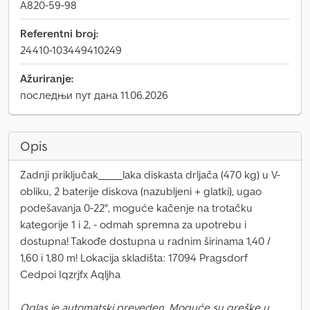
A820-59-98
Referentni broj:
24410-103449410249
Ažuriranje:
последњи пут дана 11.06.2026
Opis
Zadnji priključak_____laka diskasta drljača (470 kg) u V-
obliku, 2 baterije diskova (nazubljeni + glatki), ugao
podešavanja 0-22°, moguće kačenje na trotačku
kategorije 1 i 2, - odmah spremna za upotrebu i
dostupna! Takođe dostupna u radnim širinama 1,40 /
1,60 i 1,80 m! Lokacija skladišta: 17094 Pragsdorf
Cedpoi Iqzrjfx Aqljha
Oglas je automatski preveden. Moguće su greške u