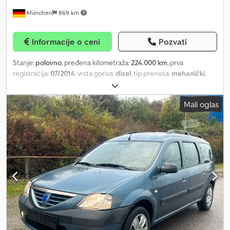
München
869 km
Informacije o ceni
Pozvati
Stanje:
polovno
, pređena kilometraža:
224.000 km
, prva
registracija:
07/2014
, vrsta goriva:
dizel
, tip prenosa:
mehanički
,
Oprema:
klima uređaj, pogon na sve točkove
,
Mali oglas