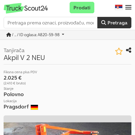
Prodati
Pretraga
/ ... / ID oglasa: A820-59-98
Tanjirača
Akpil V 2 NEU
Fiksna cena plus PDV
2.025 €
(2.410 € bruto)
Stanje
Polovno
Lokacija
Pragsdorf