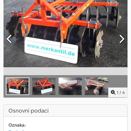
1
/
4
Osnovni podaci
Oznaka: