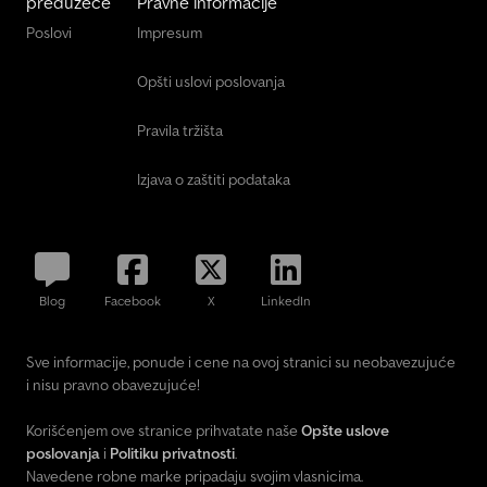
preduzeće
Pravne informacije
Poslovi
Impresum
Opšti uslovi poslovanja
Pravila tržišta
Izjava o zaštiti podataka
Blog
Facebook
X
LinkedIn
Sve informacije, ponude i cene na ovoj stranici su neobavezujuće
i nisu pravno obavezujuće!
Korišćenjem ove stranice prihvatate naše
Opšte uslove
poslovanja
i
Politiku privatnosti
.
Navedene robne marke pripadaju svojim vlasnicima.