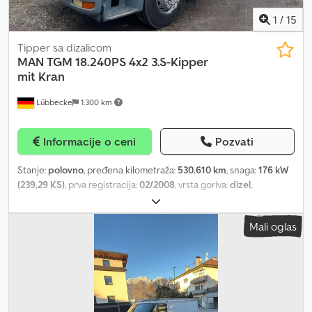
1
/
15
Tipper sa dizalicom
MAN
TGM 18.240PS 4x2 3.S-Kipper
mit Kran
Lübbecke
1.300 km
Informacije o ceni
Pozvati
Stanje:
polovno
, pređena kilometraža:
530.610 km
, snaga:
176 kW
(239,29 KS)
, prva registracija:
02/2008
, vrsta goriva:
dizel
,
konfiguracija osovina:
4x2
, gorivo:
dizel
, boja:
bela
, tip prenosa:
mehanički
, emisioni razred:
euro4
, Godina proizvodnje:
2008
,
Mali oglas
Oprema:
ABS, EBS (Elektronski kočioni sistem), dizalica, klima
uređaj, tempomat, vučna spojnica prikolice
, = Dodatne opcije i
oprema = - Klima uređaj - Filter čestica - Klizni ili panoramski krov -
Klapna za zaštitu od sunca = Napomene = MAN TGM 18.240 4x2
kipersko vozilo 3-strani kiperi M-kuća ZF menjač Lisnato/lisnato
oslanjanje AP-osovina Diferencijal sa blokadom Kugla za vuču +