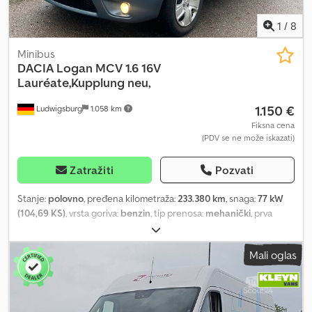
1
/
8
Minibus
DACIA
Logan MCV 1.6 16V
Lauréate,Kupplung neu,
1.150 €
Ludwigsburg
1.058 km
Fiksna cena
(PDV se ne može iskazati)
Zatražiti
Pozvati
Stanje:
polovno
, pređena kilometraža:
233.380 km
, snaga:
77 kW
(104,69 KS)
, vrsta goriva:
benzin
, tip prenosa:
mehanički
, prva
registracija:
08/2008
, sledeća inspekcija (TÜV):
06/2025
, emisioni
razred:
euro4
, boja:
plava
, broj sedišta:
5
, Oprema:
ABS, centralno
Mali oglas
zaključavanje, klima uređaj
, Nova spojka, tehnički pregled do
06/2025 Po nalogu kupca! Oprema: Električni podizači stakala *
Električni bočni retrovizori * Centralno zaključavanje * Bord
kompjuter * Servo volan * Čelične felne * 8 komada guma Klima: