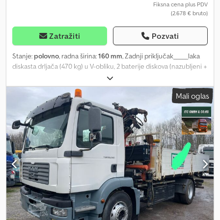
Fiksna cena plus PDV
(2.678 € bruto)
Zatražiti
Pozvati
Stanje:
polovno
, radna širina:
160 mm
, Zadnji priključak_____laka
diskasta drljača (470 kg) u V-obliku, 2 baterije diskova (nazubljeni +
glatki), ugao podešavanja 0-22°, moguće kačenje na trotačku
kategorije 1 i 2, - odmah spremna za upotrebu i dostupna! Takođe
Mali oglas
dostupna u radnim širinama 1,40 / 1,60 i 1,80 m! Lokacija skladišta:
17094 Pragsdorf Cedpfx Aown St Ejqleha