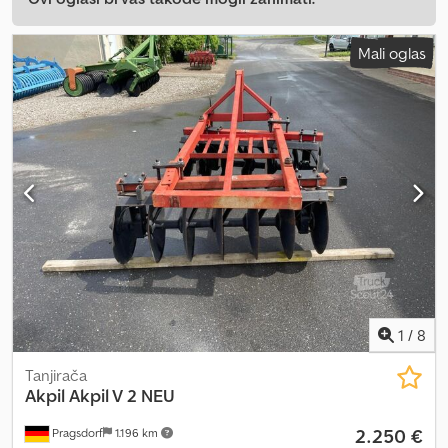
Mali oglas
1
/
8
Tanjirača
Akpil
Akpil V 2 NEU
2.250 €
Pragsdorf
1.196 km