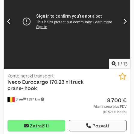
Pneumatske gume - Klima uređaj Nadgradnja: - Fiksna sandučasta
nadgradnja 7.400x2.550 mm, visina stranica 800 mm - Dizalica
BONFIGLIOLI P7200/L 2SI - Ručno produženje
1
/
13
Kontejnerski transport
Iveco
Eurocargo 170.23 nl truck
crane- hook
8.700 €
Bree
1.397 km
Fiksna cena plus PDV
(10.527 € bruto)
Zatražiti
Pozvati