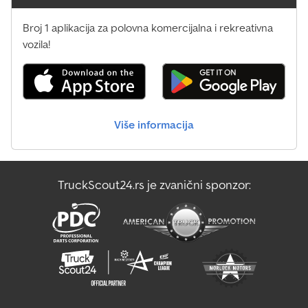
Broj 1 aplikacija za polovna komercijalna i rekreativna
vozila!
Više informacija
TruckScout24.rs je zvanični sponzor: