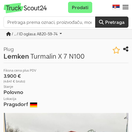
Prodati
Pretraga
/ ... / ID oglasa: A820-59-74
Plug
Lemken
Turmalin X 7 N100
Fiksna cena plus PDV
3.900 €
(4.641 € bruto)
Stanje
Polovno
Lokacija
Pragsdorf