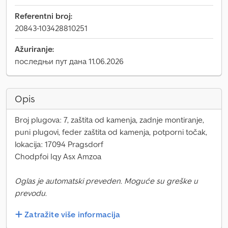
Referentni broj:
20843-103428810251
Ažuriranje:
последњи пут дана 11.06.2026
Opis
Broj plugova: 7, zaštita od kamenja, zadnje montiranje,
puni plugovi, feder zaštita od kamenja, potporni točak,
lokacija: 17094 Pragsdorf
Chodpfoi Iqy Asx Amzoa
Oglas je automatski preveden. Moguće su greške u
prevodu.
Zatražite više informacija