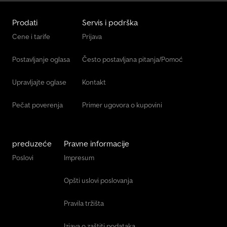
Prodati
Servis i podrška
Cene i tarife
Prijava
Postavljanje oglasa
Često postavljana pitanja/Pomoć
Upravljajte oglase
Kontakt
Pečat poverenja
Primer ugovora o kupovini
preduzeće
Pravne informacije
Poslovi
Impresum
Opšti uslovi poslovanja
Pravila tržišta
Izjava o zaštiti podataka