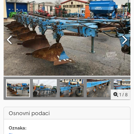
1
/
8
Osnovni podaci
Oznaka: