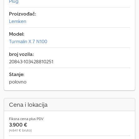
Plug
Proizvođač:
Lemken
Model:
Turmalin X 7 N100
broj vozila:
20843-103428810251
Stanje:
polovno
Cena i lokacija
Fiksna cena plus PDV
3.900 €
(4.641 € bruto)