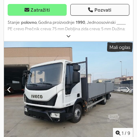
Zatražiti
Pozvati
Stanje:
polovno
, Godina proizvodnje:
1990
, Jednoosovinski _____
PE crevo Prečnik creva: 75 mm Debljina zida creva: 5 mm Dužina:
280 m Dužina: 3820 mm Širina u transportnom položaju: 2300 mm
Širina u radnom položaju: 2630 mm Visina: 2730 mm Trag točkova:
Mali oglas
2100 mm Dostupne 2 mašine!!! Mesto skladištenja: 17094 Pragsdorf
Dkodpfxsi Iqvuo Abusr
1
/
9