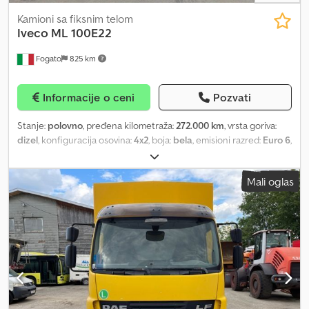
Kamioni sa fiksnim telom
Iveco
ML 100E22
Fogato
825 km
Informacije o ceni
Pozvati
Stanje:
polovno
, pređena kilometraža:
272.000 km
, vrsta goriva:
dizel
, konfiguracija osovina:
4x2
, boja:
bela
, emisioni razred:
Euro 6
,
Godina proizvodnje:
2015
, Oprema:
ABS, klima uređaj
, IVECO
100E22 /P: - Prva registracija 12/2015; - motor šest cilindara, 220 KS
Mali oglas
– Euro 6; - oko 272.000 km; - međuosovinsko rastojanje 4185 mm; -
automatski menjač; - retarder (električna kočnica); - zadnje
vazdušno ogibljenje; Dksdpfx Abjv Ni Aueuer - ukupna masa 10.000
kg. Oprema: - klima uređaj, električni podizači prozora, električno
podešavanje retrovizora, ABS, pneumatsko vozačevo sedište,
tempomat, centralno zaključavanje, prekidač mase Nadogradnja: -
fiksna sandučara dužine 6,21 m x 2,47 m (unutrašnje dimenzije) sa
aluminijumskim stranicama visine 70 cm; Vozilo je dostupno za
pregled i probnu vožnju u kompaniji: PSL AUTOCARRI SRL Via