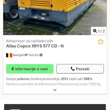
1
/
2
Kompresor za rashladni plin
Atlas Copco
XRYS 577 CD - N
Waregem
1.522 km
Informacije o ceni
Pozvati
Stanje:
polovno
, Godina proizvodnje:
2013
, radni sati:
988 h
,
Namena upotrebe: Građevinarstvo Masa praznog vozila: 7.350 kg
Dkedpjytutdjfx Abuor Marka motora: Caterpillar C18 Acert T3
Protok: 34,2 m³ / m Radni pritisak: 35 bara Kontaktirajte Odeljenje
prodaje za više informacija.