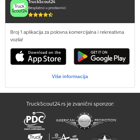
TruckScout24
Besplatno u prodavnici
Broj 1 aplikacija za polovna komercijalna i rekreativna
vozila!
Više informacija
TruckScout24.rs je zvanični sponzor: