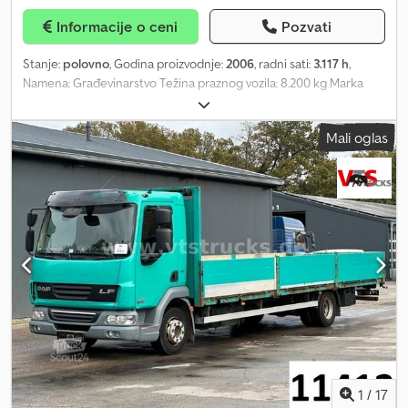
Informacije o ceni
Pozvati
Stanje:
polovno
, Godina proizvodnje:
2006
, radni sati:
3.117 h
,
Namena: Građevinarstvo Težina praznog vozila: 8.200 kg Marka
motora: Caterpillar C18 Protok: 33,6 m³/min Dkjdeytutkopfx Abusr
Dimenzije tovarnog prostora: 450 x 225 x 224 cm Serijski broj:
Mali oglas
YA306337260603832 Tip kompresora: Vijčani kompresori Radni
pritisak: 30 bar Za više informacija kontaktirajte prodajno
odeljenje.
1
/
17