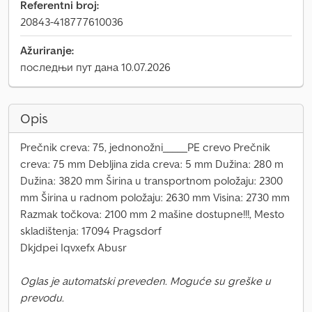
Referentni broj:
20843-418777610036
Ažuriranje:
последњи пут дана 10.07.2026
Opis
Prečnik creva: 75, jednonožni_____PE crevo Prečnik
creva: 75 mm Debljina zida creva: 5 mm Dužina: 280 m
Dužina: 3820 mm Širina u transportnom položaju: 2300
mm Širina u radnom položaju: 2630 mm Visina: 2730 mm
Razmak točkova: 2100 mm 2 mašine dostupne!!!, Mesto
skladištenja: 17094 Pragsdorf
Dkjdpei Iqvxefx Abusr
Oglas je automatski preveden. Moguće su greške u
prevodu.