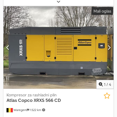
motora: Caterpillar C 18 Protok: 38,9 m³/min Radni pritisak: 25 bar
Za više informacija obratite se Odeljenju prodaje. Dsdpfx
Mali oglas
Abeytuzujuokr
1
/
4
Kompresor za rashladni plin
Atlas Copco
XRXS 566 CD
Waregem
1.522 km