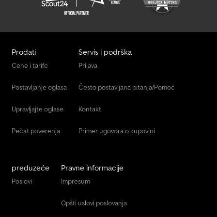
Prodati
Servis i podrška
Cene i tarife
Prijava
Postavljanje oglasa
Često postavljana pitanja/Pomoć
Upravljajte oglase
Kontakt
Pečat poverenja
Primer ugovora o kupovini
preduzeće
Pravne informacije
Poslovi
Impresum
Opšti uslovi poslovanja