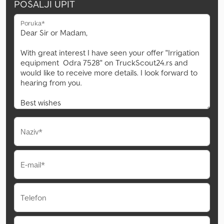
POŠALJI UPIT
Poruka*
Naziv*
E-mail*
Telefon