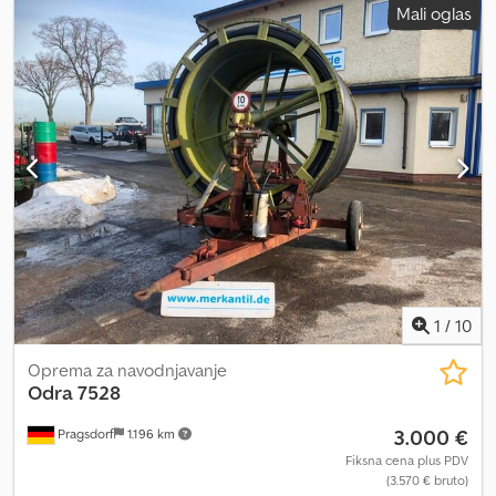
Mali oglas
1
/
10
Oprema za navodnjavanje
Odra 7528
3.000 €
Pragsdorf
1.196 km
Fiksna cena plus PDV
(3.570 € bruto)