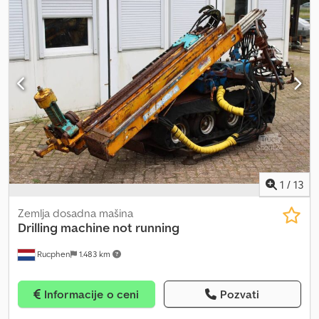
Daf LF 45.210 4x2 sanduk s ceradom Djdpfxjtziaaj Abuokr * Zadnja
utovarna platforma * Manuelni menjač * Prednje vešanje na
lisnate opruge * Zadnje vešanje na vazdušnim jastucima * VIN:
XLRAE45FF0L421579 * Tip motora: FR15U2 * Euro 5 EEV * KW: 151 *
Zapremina motora: 4462 ccm * Sopstvena masa: 6345 kg *
Nosivost: 5570 kg * Ukupna masa: 11990 kg * Međuosovinsko
rastojanje: 5000 mm * Dužina sanduka: 7,10 m * Širina sanduka: 2,50
m * Visina sanduka: 2,50 m * Dužina vozila: 9300 mm * Širina vozila:
2550 mm * Visina vozila: 3600 mm * Pneumatici: 245/70 R 17,5 *
Tehnički pregled do 11/2022 * Cena bez PDV-a * Sve informacije
bez garancije
1
/
13
Zemlja dosadna mašina
Drilling machine not running
Rucphen
1.483 km
Informacije o ceni
Pozvati