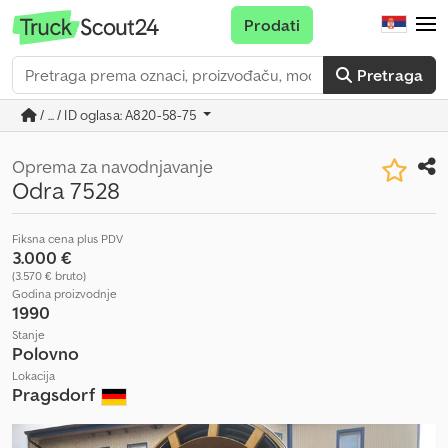
Prodati
Pretraga
/ ... / ID oglasa: A820-58-75
Oprema za navodnjavanje
Odra 7528
Fiksna cena plus PDV
3.000 €
(3.570 € bruto)
Godina proizvodnje
1990
Stanje
Polovno
Lokacija
Pragsdorf