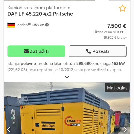
Kamion sa ravnom platformom
DAF
LF 45.220 4x2 Pritsche
7.500 €
Legden
1.353 km
Fiksna cena plus PDV
(8.925 € bruto)
Zatražiti
Pozvati
Stanje:
polovno
, pređena kilometraža:
598.690 km
, snaga:
163 kW
(221,62 KS)
, prva registracija:
10/2012
, vrsta goriva:
dizel
, ukupna
težina:
12.000 kg
, konfiguracija osovina:
2 osovine
, sledeća
inspekcija (TÜV):
11/2025
, boja:
zeleno
, tip prenosa:
mehanički
,
Mali oglas
emisioni razred:
Euro 5
, dužina tovarnog prostora:
7.600 mm
, širina
utovarnog prostora:
2.500 mm
, visina tovarnog prostora:
600 mm
,
Oprema:
ABS
, * Ručni menjač * USB/Radio * Sanduk * Tempomat
* Multifunkcionalni volan * Klima uređaj ----Interni broj vozila
11412-----Zadržavamo pravo na greške i međuprodaju WhatsApp
podrška dostupna! Dksdpoxq Ndqefx Abujr Za pitanja o vozilu ili
dodatne informacije, pišite nam preko WhatsApp-a WhatsApp
nemački, engleski -- WhatsApp nemački, engleski, arapski