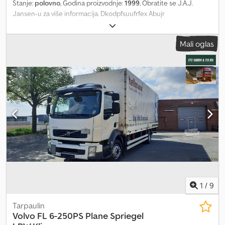
Stanje:
polovno
, Godina proizvodnje:
1999
, Obratite se J.A.J.
Jansen-u za više informacija. Dkodpfsuufrfex Abujr
Mali oglas
1
/
9
Tarpaulin
Volvo
FL 6-250PS Plane Spriegel