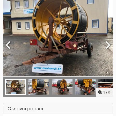
1
/
9
Osnovni podaci