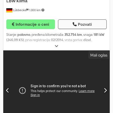
LBW Klima
Lübbecke
1.300 km
Informacije o ceni
Pozvati
Stanje:
polovno
, pređena kilometraža:
352.754 km
, snaga:
181 kW
(246,09 KS)
, prva registracija:
02/2014
, vrsta goriva:
dizel
,
konfiguracija osovina:
4x2
, gorivo:
dizel
, boja:
bela
, tip prenosa:
mehanički
, emisioni razred:
Euro 5
, ukupna širina:
2.550 mm
,
Mali oglas
ukupna visina:
3.600 mm
, Godina proizvodnje:
2014
, Oprema:
ABS,
EBS (Elektronski kočioni sistem), hidraulični zadnji podizač,
klima uređaj, tempomat, vučna spojnica prikolice
, = Dodatne
opcije i oprema = - Klima uređaj = Napomene = Volvo FL6 Kombi sa
ceradom i stranicama Manuelni menjač Klima ABS ASR Vučna
kuka (AHK) Dodatna priključna utičnica (ZSA) Euro 5 norma Gume
60% Paket komforta Lisnato-vazdušno ogibljenje ID broj 942
Dkjdpfoxt S Rfjx Abuor Rado Vas očekujemo na konsultaciji,
potpisivanju ugovora ili preuzimanju vozila u našem auto centru.
Molimo Vas da prethodno zakažete termin. Ako niste u
mogućnosti da dođete kod nas, nudimo kompletnu realizaciju