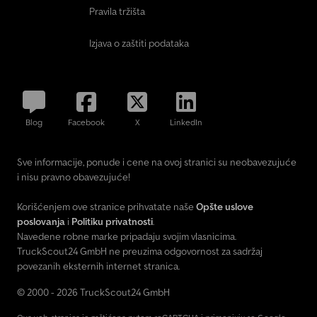
Pravila tržišta
Izjava o zaštiti podataka
Blog
Facebook
X
LinkedIn
Sve informacije, ponude i cene na ovoj stranici su neobavezujuće
i nisu pravno obavezujuće!
Korišćenjem ove stranice prihvatate naše
Opšte uslove
poslovanja
i
Politiku privatnosti
.
Navedene robne marke pripadaju svojim vlasnicima.
TruckScout24 GmbH ne preuzima odgovornost za sadržaj
povezanih eksternih internet stranica.
© 2000 - 2026 TruckScout24 GmbH